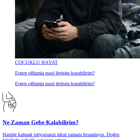
ÇOCUKLU HAYAT
Ergen oğlumla nasıl iletişim kurabilirim?
Ergen oğlumla nasıl iletişim kurabilirim?
Ne Zaman Gebe Kalabilirim?
Hamile kalmak istiyorsanız ideal zamanı hesaplayın. Doğru