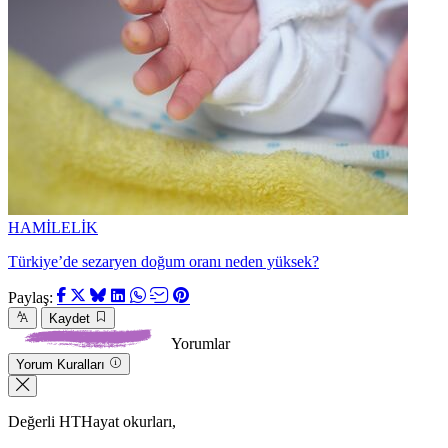
HAMİLELİK
Türkiye’de sezaryen doğum oranı neden yüksek?
Paylaş:
Kaydet
Yorumlar
Yorum Kuralları
Değerli HTHayat okurları,