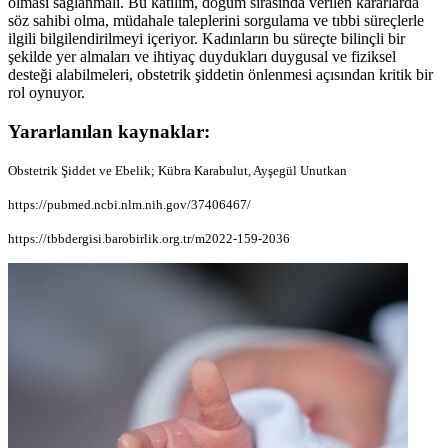
olması sağlanmalı. Bu katılım, doğum sırasında verilen kararlarda
söz sahibi olma, müdahale taleplerini sorgulama ve tıbbi süreçlerle
ilgili bilgilendirilmeyi içeriyor. Kadınların bu süreçte bilinçli bir
şekilde yer almaları ve ihtiyaç duydukları duygusal ve fiziksel
desteği alabilmeleri, obstetrik şiddetin önlenmesi açısından kritik bir
rol oynuyor.
Yararlanılan kaynaklar:
Obstetrik Şiddet ve Ebelik; Kübra Karabulut, Ayşegül Unutkan
https://pubmed.ncbi.nlm.nih.gov/37406467/
https://tbbdergisi.barobirlik.org.tr/m2022-159-2036