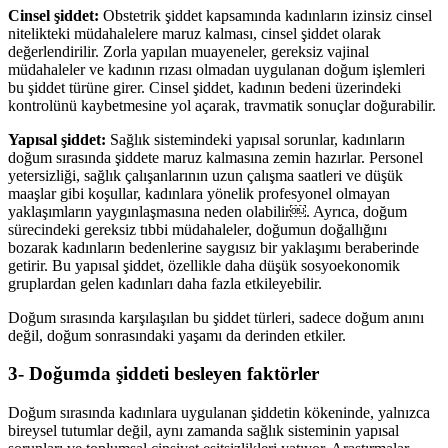
Cinsel şiddet:
Obstetrik şiddet kapsamında kadınların izinsiz cinsel
nitelikteki müdahalelere maruz kalması, cinsel şiddet olarak
değerlendirilir. Zorla yapılan muayeneler, gereksiz vajinal
müdahaleler ve kadının rızası olmadan uygulanan doğum işlemleri
bu şiddet türüne girer. Cinsel şiddet, kadının bedeni üzerindeki
kontrolünü kaybetmesine yol açarak, travmatik sonuçlar doğurabilir.
Yapısal şiddet:
Sağlık sistemindeki yapısal sorunlar, kadınların
doğum sırasında şiddete maruz kalmasına zemin hazırlar. Personel
yetersizliği, sağlık çalışanlarının uzun çalışma saatleri ve düşük
maaşlar gibi koşullar, kadınlara yönelik profesyonel olmayan
yaklaşımların yaygınlaşmasına neden olabilir￼. Ayrıca, doğum
sürecindeki gereksiz tıbbi müdahaleler, doğumun doğallığını
bozarak kadınların bedenlerine saygısız bir yaklaşımı beraberinde
getirir. Bu yapısal şiddet, özellikle daha düşük sosyoekonomik
gruplardan gelen kadınları daha fazla etkileyebilir.
Doğum sırasında karşılaşılan bu şiddet türleri, sadece doğum anını
değil, doğum sonrasındaki yaşamı da derinden etkiler.
3- Doğumda şiddeti besleyen faktörler
Doğum sırasında kadınlara uygulanan şiddetin kökeninde, yalnızca
bireysel tutumlar değil, aynı zamanda sağlık sisteminin yapısal