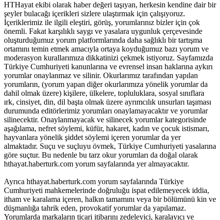
HTHayat ekibi olarak haber değeri taşıyan, herkesin kendine dair bir
şeyler bulacağı içerikleri sizlere ulaştırmak için çalışıyoruz.
İçeriklerimiz ile ilgili eleştiri, görüş, yorumlarınız bizler için çok
önemli. Fakat karşılıklı saygı ve yasalara uygunluk çerçevesinde
oluşturduğumuz yorum platformlarında daha sağlıklı bir tartışma
ortamını temin etmek amacıyla ortaya koyduğumuz bazı yorum ve
moderasyon kurallarımıza dikkatinizi çekmek istiyoruz. Sayfamızda
Türkiye Cumhuriyeti kanunlarına ve evrensel insan haklarına aykırı
yorumlar onaylanmaz ve silinir. Okurlarımız tarafından yapılan
yorumların, (yorum yapan diğer okurlarımıza yönelik yorumlar da
dahil olmak üzere) kişilere, ülkelere, topluluklara, sosyal sınıflara
ırk, cinsiyet, din, dil başta olmak üzere ayrımcılık unsurları taşıması
durumunda editörlerimiz yorumları onaylamayacaktır ve yorumlar
silinecektir. Onaylanmayacak ve silinecek yorumlar kategorisinde
aşağılama, nefret söylemi, küfür, hakaret, kadın ve çocuk istismarı,
hayvanlara yönelik şiddet söylemi içeren yorumlar da yer
almaktadır. Suçu ve suçluyu övmek, Türkiye Cumhuriyeti yasalarına
göre suçtur. Bu nedenle bu tarz okur yorumları da doğal olarak
hthayat.haberturk.com yorum sayfalarında yer almayacaktır.
Ayrıca hthayat.haberturk.com yorum sayfalarında Türkiye
Cumhuriyeti mahkemelerinde doğruluğu ispat edilemeyecek iddia,
itham ve karalama içeren, halkın tamamını veya bir bölümünü kin ve
düşmanlığa tahrik eden, provokatif yorumlar da yapılamaz.
Yorumlarda markaların ticari itibarını zedeleyici, karalayıcı ve