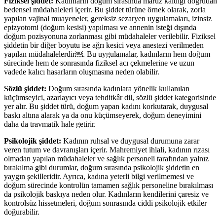
Fiziksel şiddet:
Kadınların doğum sırasında maruz kaldığı doğrudan
bedensel müdahaleleri içerir. Bu şiddet türüne örnek olarak, zorla
yapılan vajinal muayeneler, gereksiz sezaryen uygulamaları, izinsiz
epizyotomi (doğum kesisi) yapılması ve annenin isteği dışında
doğum pozisyonuna zorlanması gibi müdahaleler verilebilir. Fiziksel
şiddetin bir diğer boyutu ise ağrı kesici veya anestezi verilmeden
yapılan müdahalelerdir￼. Bu uygulamalar, kadınların hem doğum
sürecinde hem de sonrasında fiziksel acı çekmelerine ve uzun
vadede kalıcı hasarların oluşmasına neden olabilir.
Sözlü şiddet:
Doğum sırasında kadınlara yönelik kullanılan
küçümseyici, azarlayıcı veya tehditkâr dil, sözlü şiddet kategorisinde
yer alır. Bu şiddet türü, doğum yapan kadını korkutarak, duygusal
baskı altına alarak ya da onu küçümseyerek, doğum deneyimini
daha da travmatik hale getirir.
Psikolojik şiddet:
Kadının ruhsal ve duygusal durumuna zarar
veren tutum ve davranışları içerir. Mahremiyet ihlali, kadının rızası
olmadan yapılan müdahaleler ve sağlık personeli tarafından yalnız
bırakılma gibi durumlar, doğum sırasında psikolojik şiddetin en
yaygın şekilleridir. Ayrıca, kadına yeterli bilgi verilmemesi ve
doğum sürecinde kontrolün tamamen sağlık personeline bırakılması
da psikolojik baskıya neden olur. Kadınların kendilerini çaresiz ve
kontrolsüz hissetmeleri, doğum sonrasında ciddi psikolojik etkiler
doğurabilir.