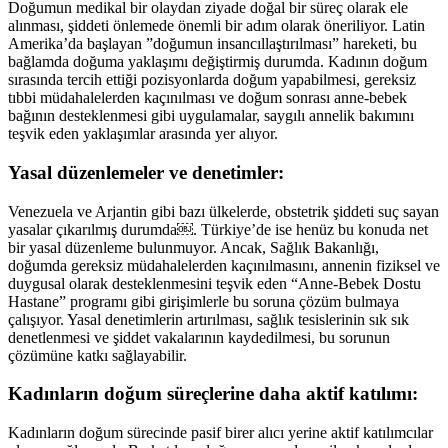
Doğumun medikal bir olaydan ziyade doğal bir süreç olarak ele
alınması, şiddeti önlemede önemli bir adım olarak öneriliyor. Latin
Amerika’da başlayan ”doğumun insancıllaştırılması” hareketi, bu
bağlamda doğuma yaklaşımı değiştirmiş durumda. Kadının doğum
sırasında tercih ettiği pozisyonlarda doğum yapabilmesi, gereksiz
tıbbi müdahalelerden kaçınılması ve doğum sonrası anne-bebek
bağının desteklenmesi gibi uygulamalar, saygılı annelik bakımını
teşvik eden yaklaşımlar arasında yer alıyor.
Yasal düzenlemeler ve denetimler:
Venezuela ve Arjantin gibi bazı ülkelerde, obstetrik şiddeti suç sayan
yasalar çıkarılmış durumda￼. Türkiye’de ise henüz bu konuda net
bir yasal düzenleme bulunmuyor. Ancak, Sağlık Bakanlığı,
doğumda gereksiz müdahalelerden kaçınılmasını, annenin fiziksel ve
duygusal olarak desteklenmesini teşvik eden “Anne-Bebek Dostu
Hastane” programı gibi girişimlerle bu soruna çözüm bulmaya
çalışıyor. Yasal denetimlerin artırılması, sağlık tesislerinin sık sık
denetlenmesi ve şiddet vakalarının kaydedilmesi, bu sorunun
çözümüne katkı sağlayabilir.
Kadınların doğum süreçlerine daha aktif katılımı:
Kadınların doğum sürecinde pasif birer alıcı yerine aktif katılımcılar