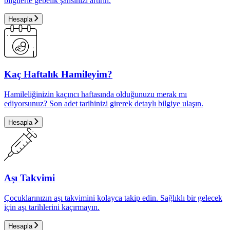
bilgilerle gebelik şansınızı artırın.
Hesapla
Kaç Haftalık Hamileyim?
Hamileliğinizin kaçıncı haftasında olduğunuzu merak mı
ediyorsunuz? Son adet tarihinizi girerek detaylı bilgiye ulaşın.
Hesapla
Aşı Takvimi
Çocuklarınızın aşı takvimini kolayca takip edin. Sağlıklı bir gelecek
için aşı tarihlerini kaçırmayın.
Hesapla