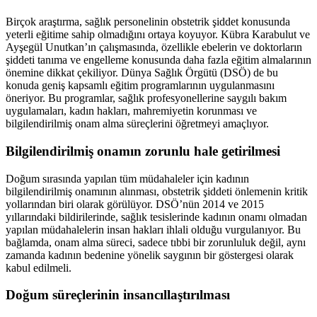
Birçok araştırma, sağlık personelinin obstetrik şiddet konusunda
yeterli eğitime sahip olmadığını ortaya koyuyor. Kübra Karabulut ve
Ayşegül Unutkan’ın çalışmasında, özellikle ebelerin ve doktorların
şiddeti tanıma ve engelleme konusunda daha fazla eğitim almalarının
önemine dikkat çekiliyor. Dünya Sağlık Örgütü (DSÖ) de bu
konuda geniş kapsamlı eğitim programlarının uygulanmasını
öneriyor. Bu programlar, sağlık profesyonellerine saygılı bakım
uygulamaları, kadın hakları, mahremiyetin korunması ve
bilgilendirilmiş onam alma süreçlerini öğretmeyi amaçlıyor.
Bilgilendirilmiş onamın zorunlu hale getirilmesi
Doğum sırasında yapılan tüm müdahaleler için kadının
bilgilendirilmiş onamının alınması, obstetrik şiddeti önlemenin kritik
yollarından biri olarak görülüyor. DSÖ’nün 2014 ve 2015
yıllarındaki bildirilerinde, sağlık tesislerinde kadının onamı olmadan
yapılan müdahalelerin insan hakları ihlali olduğu vurgulanıyor. Bu
bağlamda, onam alma süreci, sadece tıbbi bir zorunluluk değil, aynı
zamanda kadının bedenine yönelik saygının bir göstergesi olarak
kabul edilmeli.
Doğum süreçlerinin insancıllaştırılması