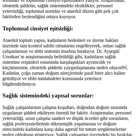
sorunları ve toplumsal cinsiyet eşitsizlikleri yatıyor. Araştırmalar,
obstetrik şiddetin, sağlık sistemindeki eksiklikler, personel
yetersizliği, toplumsal normlar ve ataerkil düzen gibi pek çok
faktörden beslendiğini ortaya koyuyor.
Toplumsal cinsiyet eşitsizliği:
Ataerkil toplum yapısı, kadınların bedenleri ve üreme hakları
üzerinde tam kontrol sahibi olmalarını engelleyerek, onları sağlık
çalışanlarının ve tıbbi sistemin insafına bırakıyor. Dr. Ayşegül
Unutkan’ın araştırmasında belirtildiği gibi, kadınların sağlık
sistemine erişimleri esnasında karşılaştıkları ayrımcılık ve
küçümsenme, obstetrik şiddetin yaygınlaşmasına neden oluyor￼.
Kadınlar, çoğu zaman doğum süreçlerinde pasif birer alıcı haline
getiriliyor ve tıbbi müdahaleler konusunda yeterince
bilgilendirilmiyor.
Sağlık sistemindeki yapısal sorunlar:
Sağlık çalışanlarının çalışma koşulları, doğrudan doğum sırasında
uygulanan şiddeti etkileyen önemli bir faktör. Araştırmalar, personel
yetersizliği, uzun çalışma saatleri ve düşük ücretler gibi sorunların,
sağlık profesyonellerinin tükenmişlik yaşamasına ve doğum
sürecindeki kadınlara karşı daha agresif bir tutum sergilemelerine
neden olduğunu gösteriyor. Sağlık çalışanları üzerindeki bu baskılar,