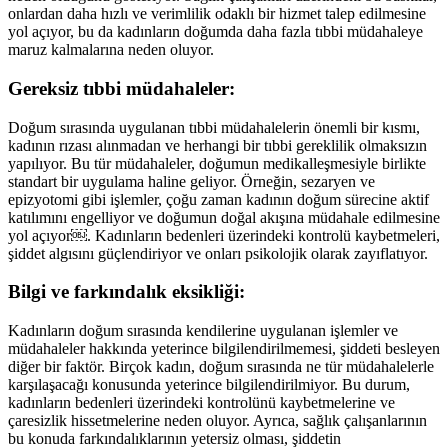
onlardan daha hızlı ve verimlilik odaklı bir hizmet talep edilmesine
yol açıyor, bu da kadınların doğumda daha fazla tıbbi müdahaleye
maruz kalmalarına neden oluyor.
Gereksiz tıbbi müdahaleler:
Doğum sırasında uygulanan tıbbi müdahalelerin önemli bir kısmı,
kadının rızası alınmadan ve herhangi bir tıbbi gereklilik olmaksızın
yapılıyor. Bu tür müdahaleler, doğumun medikalleşmesiyle birlikte
standart bir uygulama haline geliyor. Örneğin, sezaryen ve
epizyotomi gibi işlemler, çoğu zaman kadının doğum sürecine aktif
katılımını engelliyor ve doğumun doğal akışına müdahale edilmesine
yol açıyor￼. Kadınların bedenleri üzerindeki kontrolü kaybetmeleri,
şiddet algısını güçlendiriyor ve onları psikolojik olarak zayıflatıyor.
Bilgi ve farkındalık eksikliği:
Kadınların doğum sırasında kendilerine uygulanan işlemler ve
müdahaleler hakkında yeterince bilgilendirilmemesi, şiddeti besleyen
diğer bir faktör. Birçok kadın, doğum sırasında ne tür müdahalelerle
karşılaşacağı konusunda yeterince bilgilendirilmiyor. Bu durum,
kadınların bedenleri üzerindeki kontrolünü kaybetmelerine ve
çaresizlik hissetmelerine neden oluyor. Ayrıca, sağlık çalışanlarının
bu konuda farkındalıklarının yetersiz olması, şiddetin