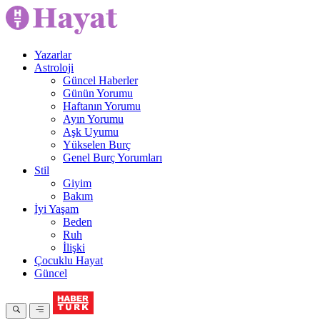
Yazarlar
Astroloji
Güncel Haberler
Günün Yorumu
Haftanın Yorumu
Ayın Yorumu
Aşk Uyumu
Yükselen Burç
Genel Burç Yorumları
Stil
Giyim
Bakım
İyi Yaşam
Beden
Ruh
İlişki
Çocuklu Hayat
Güncel