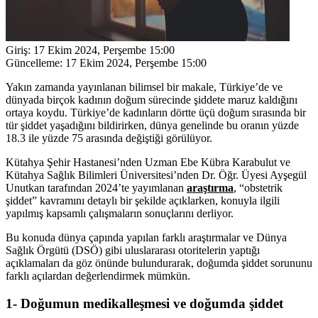
Giriş:
17 Ekim 2024, Perşembe 15:00
Güncelleme:
17 Ekim 2024, Perşembe 15:00
Yakın zamanda yayınlanan bilimsel bir makale, Türkiye’de ve
dünyada birçok kadının doğum sürecinde şiddete maruz kaldığını
ortaya koydu. Türkiye’de kadınların dörtte üçü doğum sırasında bir
tür şiddet yaşadığını bildirirken, dünya genelinde bu oranın yüzde
18.3 ile yüzde 75 arasında değiştiği görülüyor.
Kütahya Şehir Hastanesi’nden Uzman Ebe Kübra Karabulut ve
Kütahya Sağlık Bilimleri Üniversitesi’nden Dr. Öğr. Üyesi Ayşegül
Unutkan tarafından 2024’te yayımlanan
araştırma
, “obstetrik
şiddet” kavramını detaylı bir şekilde açıklarken, konuyla ilgili
yapılmış kapsamlı çalışmaların sonuçlarını derliyor.
Bu konuda dünya çapında yapılan farklı araştırmalar ve Dünya
Sağlık Örgütü (DSÖ) gibi uluslararası otoritelerin yaptığı
açıklamaları da göz önünde bulundurarak, doğumda şiddet sorununu
farklı açılardan değerlendirmek mümkün.
1- Doğumun medikalleşmesi ve doğumda şiddet