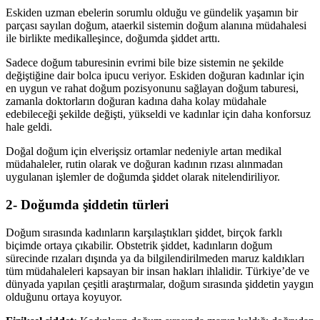
Eskiden uzman ebelerin sorumlu olduğu ve gündelik yaşamın bir
parçası sayılan doğum, ataerkil sistemin doğum alanına müdahalesi
ile birlikte medikalleşince, doğumda şiddet arttı.
Sadece doğum taburesinin evrimi bile bize sistemin ne şekilde
değiştiğine dair bolca ipucu veriyor. Eskiden doğuran kadınlar için
en uygun ve rahat doğum pozisyonunu sağlayan doğum taburesi,
zamanla doktorların doğuran kadına daha kolay müdahale
edebileceği şekilde değişti, yükseldi ve kadınlar için daha konforsuz
hale geldi.
Doğal doğum için elverişsiz ortamlar nedeniyle artan medikal
müdahaleler, rutin olarak ve doğuran kadının rızası alınmadan
uygulanan işlemler de doğumda şiddet olarak nitelendiriliyor.
2- Doğumda şiddetin türleri
Doğum sırasında kadınların karşılaştıkları şiddet, birçok farklı
biçimde ortaya çıkabilir. Obstetrik şiddet, kadınların doğum
sürecinde rızaları dışında ya da bilgilendirilmeden maruz kaldıkları
tüm müdahaleleri kapsayan bir insan hakları ihlalidir. Türkiye’de ve
dünyada yapılan çeşitli araştırmalar, doğum sırasında şiddetin yaygın
olduğunu ortaya koyuyor.