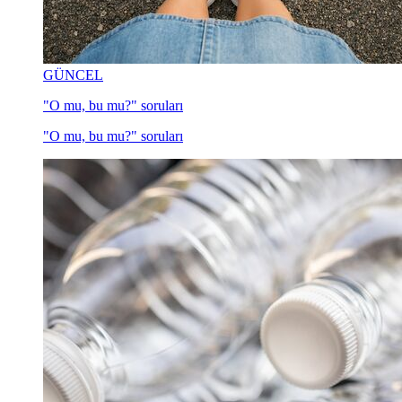
GÜNCEL
"O mu, bu mu?" soruları
"O mu, bu mu?" soruları