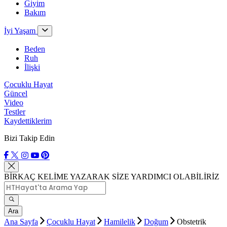
Giyim
Bakım
İyi Yaşam
Beden
Ruh
İlişki
Çocuklu Hayat
Güncel
Video
Testler
Kaydettiklerim
Bizi Takip Edin
BİRKAÇ KELİME YAZARAK SİZE YARDIMCI OLABİLİRİZ
Ara
Ana Sayfa
Çocuklu Hayat
Hamilelik
Doğum
Obstetrik