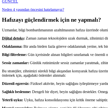
GÜNCEL
Neden 4 yaşından öncesini hatırlamayız?
Hafızayı güçlendirmek için ne yapmalı?
Uzmanlar, bilgi bombardımanının azaltılmasının hafıza üzerinde olumlu 
Dijital detoks
:
Zaman zaman teknolojiden uzak durmak, zihnimizi dinle
Odaklanma:
Bir anda birden fazla göreve odaklanmak yerine, tek bir 
Bilgi filtreleme:
Gün içerisinde alınan bilgileri sınırlamak ve önemli 
Sessiz zamanlar:
Günlük rutinimizde sessiz zamanlar yaratmak, zihinse
Bu stratejiler, zihnimizi sürekli bilgi akışından koruyarak hafıza üzeri
önlemek için, aşağıdaki önlemler alınmalı:
Düzenli egzersiz:
Fiziksel aktivite, beyin sağlığını iyileştirmeye yardı
Sağlıklı beslenme:
Dengeli bir diyet, beyin sağlığını destekler. Omega
Yeterli uyku:
Uyku, hafıza konsolidasyonu için kritik öneme sahiptir. 