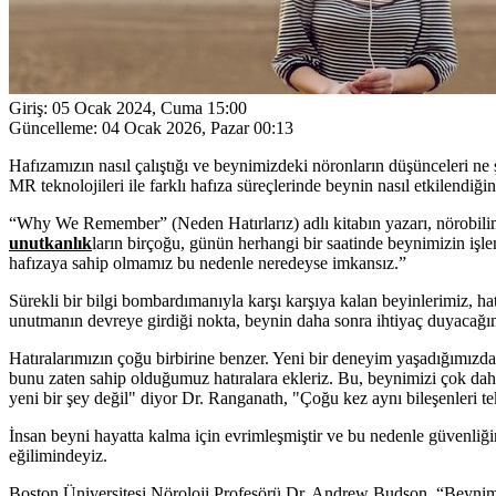
Giriş:
05 Ocak 2024, Cuma 15:00
Güncelleme:
04 Ocak 2026, Pazar 00:13
Hafızamızın nasıl çalıştığı ve beynimizdeki nöronların düşünceleri ne
MR teknolojileri ile farklı hafıza süreçlerinde beynin nasıl etkilen
“Why We Remember” (Neden Hatırlarız) adlı kitabın yazarı, nörobili
unutkanlık
ların birçoğu, günün herhangi bir saatinde beynimizin işl
hafızaya sahip olmamız bu nedenle neredeyse imkansız.”
Sürekli bir bilgi bombardımanıyla karşı karşıya kalan beyinlerimiz, h
unutmanın devreye girdiği nokta, beynin daha sonra ihtiyaç duyacağımı
Hatıralarımızın çoğu birbirine benzer. Yeni bir deneyim yaşadığımızda 
bunu zaten sahip olduğumuz hatıralara ekleriz. Bu, beynimizi çok daha
yeni bir şey değil" diyor Dr. Ranganath, "Çoğu kez aynı bileşenleri tek
İnsan beyni hayatta kalma için evrimleşmiştir ve bu nedenle güvenliği
eğilimindeyiz.
Boston Üniversitesi Nöroloji Profesörü Dr. Andrew Budson, “Beynimiz