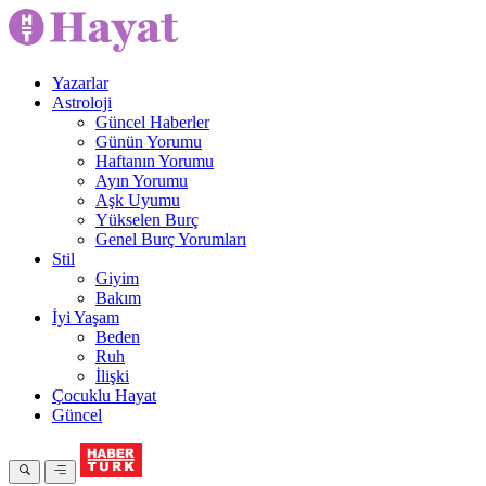
Yazarlar
Astroloji
Güncel Haberler
Günün Yorumu
Haftanın Yorumu
Ayın Yorumu
Aşk Uyumu
Yükselen Burç
Genel Burç Yorumları
Stil
Giyim
Bakım
İyi Yaşam
Beden
Ruh
İlişki
Çocuklu Hayat
Güncel