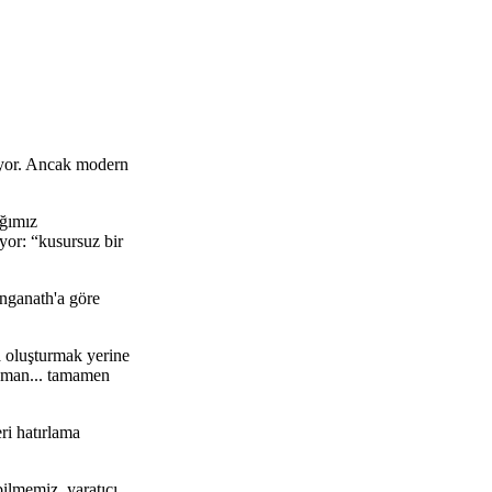
ruyor. Ancak modern
ığımız
yor: “kusursuz bir
anganath'a göre
a oluşturmak yerine
zaman... tamamen
ri hatırlama
ilmemiz, yaratıcı