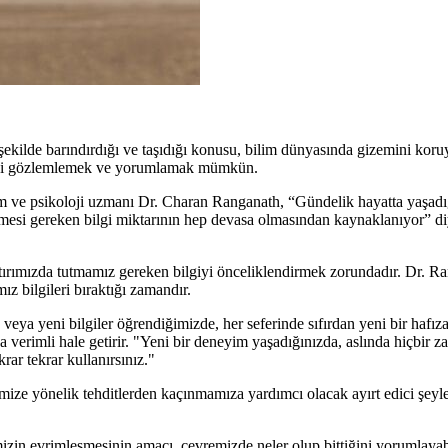
 şekilde barındırdığı ve taşıdığı konusu, bilim dünyasında gizemini ko
diğini gözlemlemek ve yorumlamak mümkün.
m ve psikoloji uzmanı Dr. Charan Ranganath, “Gündelik hayatta yaşad
emesi gereken bilgi miktarının hep devasa olmasından kaynaklanıyor” di
atırımızda tutmamız gereken bilgiyi önceliklendirmek zorundadır. Dr. R
z bilgileri bıraktığı zamandır.
veya yeni bilgiler öğrendiğimizde, her seferinde sıfırdan yeni bir hafız
 verimli hale getirir. "Yeni bir deneyim yaşadığınızda, aslında hiçbir 
rar tekrar kullanırsınız."
mize yönelik tehditlerden kaçınmamıza yardımcı olacak ayırt edici şeyle
in evrimleşmesinin amacı, çevremizde neler olup bittiğini yorumlayab