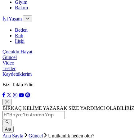
Giyim
Bakım
İyi Yaşam
Beden
Ruh
İlişki
Çocuklu Hayat
Güncel
Video
Testler
Kaydettiklerim
Bizi Takip Edin
BİRKAÇ KELİME YAZARAK SİZE YARDIMCI OLABİLİRİZ
Ara
Ana Sayfa
Güncel
Unutkanlık neden olur?