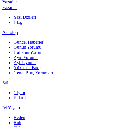
Yazarlar
Yazarlar
Yazı Dizileri
Blog
Astroloji
Güncel Haberler
Günün Yorumu
Haftanın Yorumu
Ayın Yorumu
Aşk Uyumu
Yükselen Burç
Genel Burç Yorumları
Stil
Giyim
Bakım
İyi Yaşam
Beden
Ruh