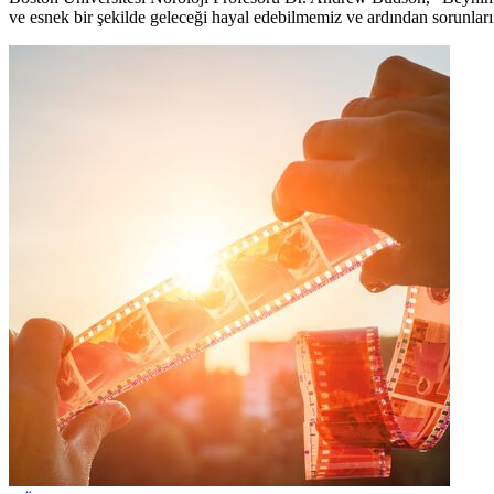
ve esnek bir şekilde geleceği hayal edebilmemiz ve ardından sorunları