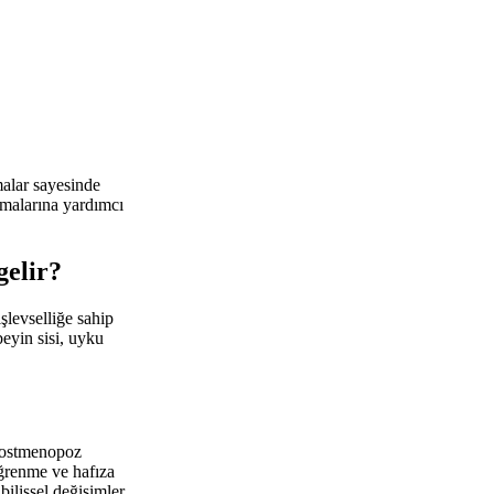
malar sayesinde
amalarına yardımcı
gelir?
işlevselliğe sahip
eyin sisi, uyku
 postmenopoz
ğrenme ve hafıza
ilişsel değişimler,