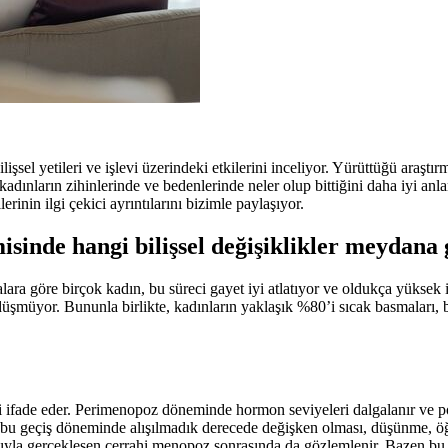
sel yetileri ve işlevi üzerindeki etkilerini inceliyor. Yürüttüğü araştır
adınların zihinlerinde ve bedenlerinde neler olup bittiğini daha iyi anl
inin ilgi çekici ayrıntılarını bizimle paylaşıyor.
sinde hangi bilişsel değişiklikler meydana 
malara göre birçok kadın, bu süreci gayet iyi atlatıyor ve oldukça yüksek 
müyor. Bununla birlikte, kadınların yaklaşık %80’i sıcak basmaları, b
leri ifade eder. Perimenopoz döneminde hormon seviyeleri dalgalanır ve
 bu geçiş döneminde alışılmadık derecede değişken olması, düşünme, ö
masıyla gerçekleşen cerrahi menopoz sonrasında da gözlemlenir. Bazen bu b