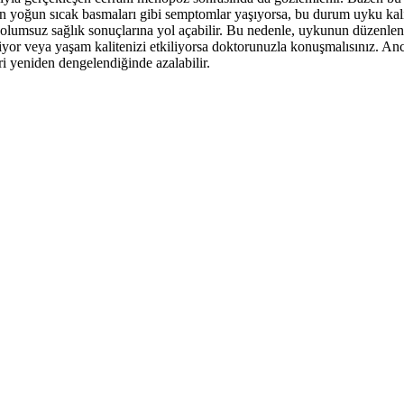
ın yoğun sıcak basmaları gibi semptomlar yaşıyorsa, bu durum uyku kalite
çin olumsuz sağlık sonuçlarına yol açabilir. Bu nedenle, uykunun düzenle
iriyor veya yaşam kalitenizi etkiliyorsa doktorunuzla konuşmalısınız. A
i yeniden dengelendiğinde azalabilir.