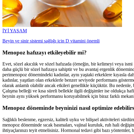
İYİ YAŞAM
Beyin ve sinir sistemi sağlığı için D vitamini önemli
Menopoz hafızayı etkileyebilir mi?
Evet, sözel akıcılık ve sözel hafızada (örneğin, bir kelimeyi veya ism
daha güçlü bir sözel hafızaya sahiptir ve bu avantaj ergenlik dönemi
perimenopoz dönemindeki kadınlar, aynı yaştaki erkeklere kıyasla da
kadınlar, yaşıtları olan erkeklerle benzer seviyede performans gösterme
olarak anlamlı olabilir ancak etkileri genellikle küçüktür. Bu nedenle
Çalışma belleği ve kısa süreli bellekle ilgili değişimler ise oldukça h
beynin aynı yüksek performansı koruyabilmek için biraz farklı mekaniz
Menopoz döneminde beyninizi nasıl optimize edebilirs
Sağlıklı beslenme, egzersiz, kaliteli uyku ve bilişsel aktiviteleri s
menopoz döneminde sıcak basmaları, vajinal kuruluk, ruh hali değişimler
ihtiyaçlarınızı teyit etmelisiniz. Hormonal tedavi gibi bazı yöntemler, be