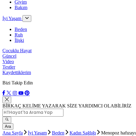
Giyim
Bakım
İyi Yaşam
Beden
Ruh
İlişki
Çocuklu Hayat
Güncel
Video
Testler
Kaydettiklerim
Bizi Takip Edin
BİRKAÇ KELİME YAZARAK SİZE YARDIMCI OLABİLİRİZ
Ara
Ana Sayfa
İyi Yaşam
Beden
Kadın Sağlığı
Menopoz hafızayı 