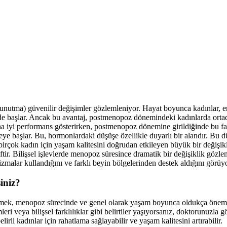
i unutma) güvenilir değişimler gözlemleniyor. Hayat boyunca kadınlar, e
nde başlar. Ancak bu avantaj, postmenopoz dönemindeki kadınlarda ortad
ha iyi performans gösterirken, postmenopoz dönemine girildiğinde bu fa
ye başlar. Bu, hormonlardaki düşüşe özellikle duyarlı bir alandır. Bu düş
, birçok kadın için yaşam kalitesini doğrudan etkileyen büyük bir değişi
afiftir. Bilişsel işlevlerde menopoz süresince dramatik bir değişiklik göz
malar kullandığını ve farklı beyin bölgelerinden destek aldığını görüy
iniz?
ürdürmek, menopoz sürecinde ve genel olarak yaşam boyunca oldukça öneml
i veya bilişsel farklılıklar gibi belirtiler yaşıyorsanız, doktorunuzla g
lirli kadınlar için rahatlama sağlayabilir ve yaşam kalitesini artırabilir.