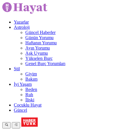
Yazarlar
Astroloji
Güncel Haberler
Günün Yorumu
Haftanın Yorumu
Ayın Yorumu
Aşk Uyumu
Yükselen Burç
Genel Burç Yorumları
Stil
Giyim
Bakım
İyi Yaşam
Beden
Ruh
İlişki
Çocuklu Hayat
Güncel