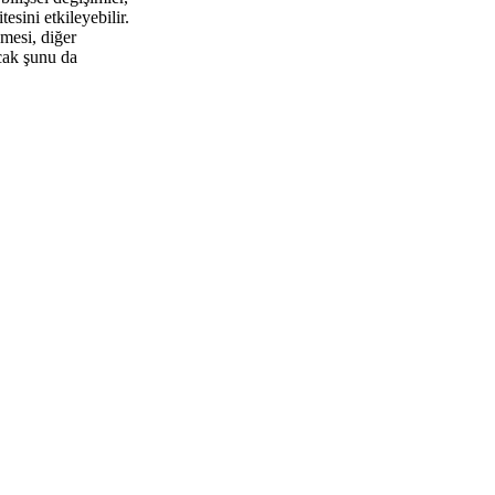
sini etkileyebilir.
nmesi, diğer
ncak şunu da