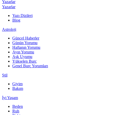
Yazarlar
Yazarlar
Yazı Dizileri
Blog
Astroloji
Güncel Haberler
Günün Yorumu
Haftanın Yorumu
Ayın Yorumu
Aşk Uyumu
Yükselen Burç
Genel Burç Yorumları
Stil
Giyim
Bakım
İyi Yaşam
Beden
Ruh