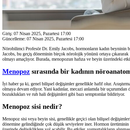
Giriş:
07 Nisan 2025, Pazartesi 17:00
Güncelleme:
07 Nisan 2025, Pazartesi 17:00
Nörobilimci Profesör Dr. Emily Jacobs, hormonların kadın beyninin biliş
Jacobs, bu geçiş döneminin birçok nörolojik yönünü ortaya çıkararak k
olmayı amaçlıyor. Burada, menopozun hafıza ve beyin üzerindeki etkiler
Menopoz
sırasında bir kadının nöroanatomi
İyi haber şu ki, genel bilişsel değişimler genellikle hafif olur. Araştır
olmaya devam ediyor. Yani kadınlar, mecazi anlamda bir uçurumdan düş
bozuklukları ve ruh hali değişimleri gibi bazı semptomlar bildiriyor.
Menopoz sisi nedir?
Menopoz sisi veya beyin sisi, genellikle geçici olan bilişsel değişim
dönemine gelindiğinde çok düşük seviyelere iner. Hormon üretiminin
üzerinde değişikliklere yol açabilir. Bu etkiler, yumurtalıkların alın