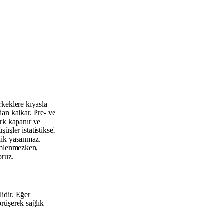
rkeklere kıyasla
an kalkar. Pre- ve
rk kapanır ve
üşler istatistiksel
klik yaşanmaz.
lemlenmezken,
oruz.
idir. Eğer
örüşerek sağlık