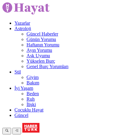
Yazarlar
Astroloji
Güncel Haberler
Günün Yorumu
Haftanın Yorumu
Ayın Yorumu
Aşk Uyumu
Yükselen Burç
Genel Burç Yorumları
Stil
Giyim
Bakım
İyi Yaşam
Beden
Ruh
İlişki
Çocuklu Hayat
Güncel