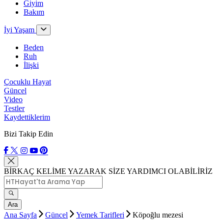
Giyim
Bakım
İyi Yaşam
Beden
Ruh
İlişki
Çocuklu Hayat
Güncel
Video
Testler
Kaydettiklerim
Bizi Takip Edin
BİRKAÇ KELİME YAZARAK SİZE YARDIMCI OLABİLİRİZ
Ara
Ana Sayfa
Güncel
Yemek Tarifleri
Köpoğlu mezesi