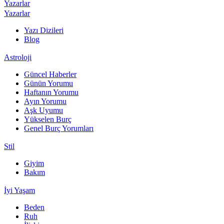
Yazarlar
Yazarlar
Yazı Dizileri
Blog
Astroloji
Güncel Haberler
Günün Yorumu
Haftanın Yorumu
Ayın Yorumu
Aşk Uyumu
Yükselen Burç
Genel Burç Yorumları
Stil
Giyim
Bakım
İyi Yaşam
Beden
Ruh