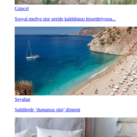
Güncel
Sosyal medya size geride kaldığınızı hissettiriyorsa...
Seyahat
Sahillerde ‘dumansız plaj’ dönemi