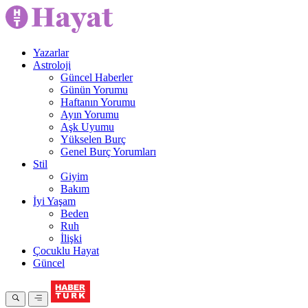
Yazarlar
Astroloji
Güncel Haberler
Günün Yorumu
Haftanın Yorumu
Ayın Yorumu
Aşk Uyumu
Yükselen Burç
Genel Burç Yorumları
Stil
Giyim
Bakım
İyi Yaşam
Beden
Ruh
İlişki
Çocuklu Hayat
Güncel