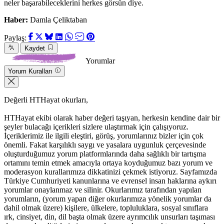
neler başarabileceklerini herkes görsün diye.
Haber:
Damla Çeliktaban
Paylaş:
Kaydet
Yorumlar
Yorum Kuralları
Değerli HTHayat okurları,
HTHayat ekibi olarak haber değeri taşıyan, herkesin kendine dair bir
şeyler bulacağı içerikleri sizlere ulaştırmak için çalışıyoruz.
İçeriklerimiz ile ilgili eleştiri, görüş, yorumlarınız bizler için çok
önemli. Fakat karşılıklı saygı ve yasalara uygunluk çerçevesinde
oluşturduğumuz yorum platformlarında daha sağlıklı bir tartışma
ortamını temin etmek amacıyla ortaya koyduğumuz bazı yorum ve
moderasyon kurallarımıza dikkatinizi çekmek istiyoruz. Sayfamızda
Türkiye Cumhuriyeti kanunlarına ve evrensel insan haklarına aykırı
yorumlar onaylanmaz ve silinir. Okurlarımız tarafından yapılan
yorumların, (yorum yapan diğer okurlarımıza yönelik yorumlar da
dahil olmak üzere) kişilere, ülkelere, topluluklara, sosyal sınıflara
ırk, cinsiyet, din, dil başta olmak üzere ayrımcılık unsurları taşıması