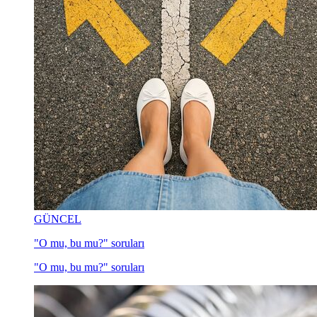
GÜNCEL
"O mu, bu mu?" soruları
"O mu, bu mu?" soruları