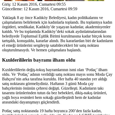
Giriş:
12 Kasım 2016, Cumartesi 09:55
Güncelleme:
12 Kasım 2016, Cumartesi 09:59
Yaklaşık 8 ay önce Kadıköy Belediyesi, kadın politikalarını ve
çalışmalarını belirlemek için kadınlarla toplandı. Bu toplantıya kadın
örgütleri, sendikalar, Kadıköy’de yaşayan kadınlar, akademisyenler
katıldı. Ve bu toplantıda Kadıköy’deki sokak aydınlatmalarından
belediyede Toplumsal Eşitlik Birimi kurulmasına kadar birçok konu
tartışıldı, konuşuldu, kararlar alındı. Bu kararlardan biri de kadınların
el emeği ürünlerini sergileyip satabilecekleri bir satış noktası
oluşturulmasıydı. Ve hemen çalışmalara başlandı.
Kızılderililerin bayramı ilham oldu
Kızılderililerin değiş-tokuş bayramlarının ismi olan ‘Potlaç’ ilham
oldu. Ve ‘Potlaç’ adının verildiği satış noktası mayıs sonu Moda Çay
Bahçesi’nin arka tarafına kuruldu. Her hafta 40 standın yer aldığı
satış noktasını görmeliydiniz. Haftanın 3 günü Moda çay
bahçelerinin önünün çehresi değişti. Güzelleşti. Kadınların takı
tasarımı ürünlerinden tutun da bez bebekleri, dikiş-nakış ürünleri,
yağlı boya resimleri hem sokağı güzelleştirdi hem de kadınlar
arasındaki dayanışmayı güçlendirdi.
Potlaç satış noktasında 19 hafta boyunca 200’den fazla kadın,