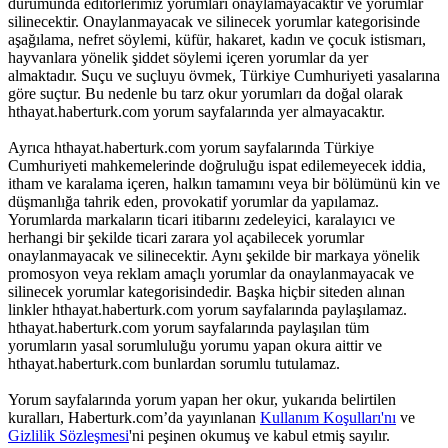
durumunda editörlerimiz yorumları onaylamayacaktır ve yorumlar
silinecektir. Onaylanmayacak ve silinecek yorumlar kategorisinde
aşağılama, nefret söylemi, küfür, hakaret, kadın ve çocuk istismarı,
hayvanlara yönelik şiddet söylemi içeren yorumlar da yer
almaktadır. Suçu ve suçluyu övmek, Türkiye Cumhuriyeti yasalarına
göre suçtur. Bu nedenle bu tarz okur yorumları da doğal olarak
hthayat.haberturk.com yorum sayfalarında yer almayacaktır.
Ayrıca hthayat.haberturk.com yorum sayfalarında Türkiye
Cumhuriyeti mahkemelerinde doğruluğu ispat edilemeyecek iddia,
itham ve karalama içeren, halkın tamamını veya bir bölümünü kin ve
düşmanlığa tahrik eden, provokatif yorumlar da yapılamaz.
Yorumlarda markaların ticari itibarını zedeleyici, karalayıcı ve
herhangi bir şekilde ticari zarara yol açabilecek yorumlar
onaylanmayacak ve silinecektir. Aynı şekilde bir markaya yönelik
promosyon veya reklam amaçlı yorumlar da onaylanmayacak ve
silinecek yorumlar kategorisindedir. Başka hiçbir siteden alınan
linkler hthayat.haberturk.com yorum sayfalarında paylaşılamaz.
hthayat.haberturk.com yorum sayfalarında paylaşılan tüm
yorumların yasal sorumluluğu yorumu yapan okura aittir ve
hthayat.haberturk.com bunlardan sorumlu tutulamaz.
Yorum sayfalarında yorum yapan her okur, yukarıda belirtilen
kuralları, Haberturk.com’da yayınlanan
Kullanım Koşulları'nı
ve
Gizlilik Sözleşmesi
'ni peşinen okumuş ve kabul etmiş sayılır.