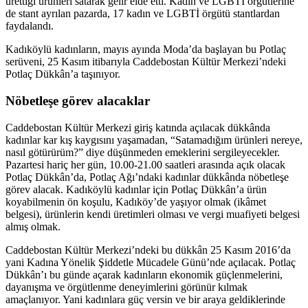
ürettiği ürünleri satarak gelir elde etti. Kadın ve LGBTİ örgütlerine
de stant ayrılan pazarda, 17 kadın ve LGBTİ örgütü stantlardan
faydalandı.
Kadıköylü kadınların, mayıs ayında Moda’da başlayan bu Potlaç
serüveni, 25 Kasım itibarıyla Caddebostan Kültür Merkezi’ndeki
Potlaç Dükkân’a taşınıyor.
Nöbetleşe görev alacaklar
Caddebostan Kültür Merkezi giriş katında açılacak dükkânda
kadınlar kar kış kaygısını yaşamadan, “Satamadığım ürünleri nereye,
nasıl götürürüm?” diye düşünmeden emeklerini sergileyecekler.
Pazartesi hariç her gün, 10.00-21.00 saatleri arasında açık olacak
Potlaç Dükkân’da, Potlaç Ağı’ndaki kadınlar dükkânda nöbetleşe
görev alacak. Kadıköylü kadınlar için Potlaç Dükkân’a ürün
koyabilmenin ön koşulu, Kadıköy’de yaşıyor olmak (ikâmet
belgesi), ürünlerin kendi üretimleri olması ve vergi muafiyeti belgesi
almış olmak.
Caddebostan Kültür Merkezi’ndeki bu dükkân 25 Kasım 2016’da
yani Kadına Yönelik Şiddetle Mücadele Günü’nde açılacak. Potlaç
Dükkân’ı bu günde açarak kadınların ekonomik güçlenmelerini,
dayanışma ve örgütlenme deneyimlerini görünür kılmak
amaçlanıyor. Yani kadınlara güç versin ve bir araya geldiklerinde