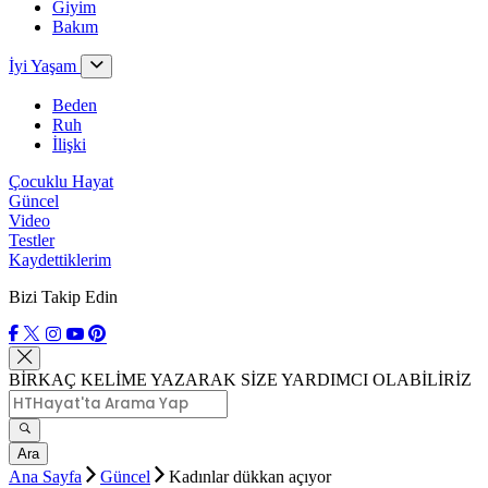
Giyim
Bakım
İyi Yaşam
Beden
Ruh
İlişki
Çocuklu Hayat
Güncel
Video
Testler
Kaydettiklerim
Bizi Takip Edin
BİRKAÇ KELİME YAZARAK SİZE YARDIMCI OLABİLİRİZ
Ara
Ana Sayfa
Güncel
Kadınlar dükkan açıyor