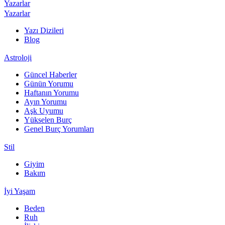
Yazarlar
Yazarlar
Yazı Dizileri
Blog
Astroloji
Güncel Haberler
Günün Yorumu
Haftanın Yorumu
Ayın Yorumu
Aşk Uyumu
Yükselen Burç
Genel Burç Yorumları
Stil
Giyim
Bakım
İyi Yaşam
Beden
Ruh