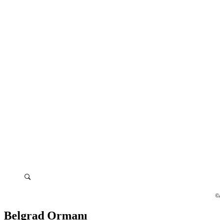
©A
Belgrad Ormanı