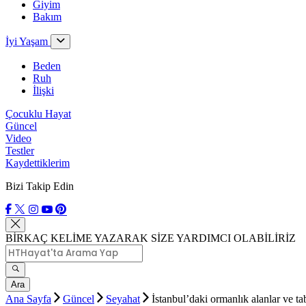
Giyim
Bakım
İyi Yaşam
Beden
Ruh
İlişki
Çocuklu Hayat
Güncel
Video
Testler
Kaydettiklerim
Bizi Takip Edin
BİRKAÇ KELİME YAZARAK SİZE YARDIMCI OLABİLİRİZ
Ara
Ana Sayfa
Güncel
Seyahat
İstanbul’daki ormanlık alanlar ve tab