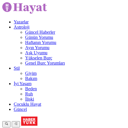
Yazarlar
Astroloji
Güncel Haberler
Günün Yorumu
Haftanın Yorumu
Ayın Yorumu
Aşk Uyumu
Yükselen Burç
Genel Burç Yorumları
Stil
Giyim
Bakım
İyi Yaşam
Beden
Ruh
İlişki
Çocuklu Hayat
Güncel