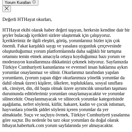
Yorum Kuralları
Değerli HTHayat okurları,
HTHayat ekibi olarak haber değeri taşıyan, herkesin kendine dair bir
şeyler bulacağı içerikleri sizlere ulaştırmak için çalışıyoruz.
İçeriklerimiz ile ilgili eleştiri, görüş, yorumlarınız bizler için çok
önemli. Fakat karşılıklı saygı ve yasalara uygunluk çerçevesinde
oluşturduğumuz yorum platformlarında daha sağlıklı bir tartışma
ortamını temin etmek amacıyla ortaya koyduğumuz bazı yorum ve
moderasyon kurallarımıza dikkatinizi çekmek istiyoruz. Sayfamızda
Türkiye Cumhuriyeti kanunlarına ve evrensel insan haklarına aykırı
yorumlar onaylanmaz ve silinir. Okurlarımız tarafından yapılan
yorumların, (yorum yapan diğer okurlarımıza yönelik yorumlar da
dahil olmak üzere) kişilere, ülkelere, topluluklara, sosyal sınıflara
ırk, cinsiyet, din, dil başta olmak üzere ayrımcılık unsurları taşıması
durumunda editörlerimiz yorumları onaylamayacaktır ve yorumlar
silinecektir. Onaylanmayacak ve silinecek yorumlar kategorisinde
aşağılama, nefret söylemi, küfür, hakaret, kadın ve çocuk istismarı,
hayvanlara yönelik şiddet söylemi içeren yorumlar da yer
almaktadır. Suçu ve suçluyu övmek, Türkiye Cumhuriyeti yasalarına
göre suçtur. Bu nedenle bu tarz okur yorumları da doğal olarak
hthayat.haberturk.com yorum sayfalarında yer almayacaktır.