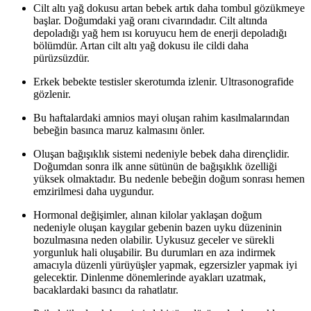
Cilt altı yağ dokusu artan bebek artık daha tombul gözükmeye
başlar. Doğumdaki yağ oranı civarındadır. Cilt altında
depoladığı yağ hem ısı koruyucu hem de enerji depoladığı
bölümdür. Artan cilt altı yağ dokusu ile cildi daha
pürüzsüzdür.
Erkek bebekte testisler skerotumda izlenir. Ultrasonografide
gözlenir.
Bu haftalardaki amnios mayi oluşan rahim kasılmalarından
bebeğin basınca maruz kalmasını önler.
Oluşan bağışıklık sistemi nedeniyle bebek daha dirençlidir.
Doğumdan sonra ilk anne sütünün de bağışıklık özelliği
yüksek olmaktadır. Bu nedenle bebeğin doğum sonrası hemen
emzirilmesi daha uygundur.
Hormonal değişimler, alınan kilolar yaklaşan doğum
nedeniyle oluşan kaygılar gebenin bazen uyku düzeninin
bozulmasına neden olabilir. Uykusuz geceler ve sürekli
yorgunluk hali oluşabilir. Bu durumları en aza indirmek
amacıyla düzenli yürüyüşler yapmak, egzersizler yapmak iyi
gelecektir. Dinlenme dönemlerinde ayakları uzatmak,
bacaklardaki basıncı da rahatlatır.