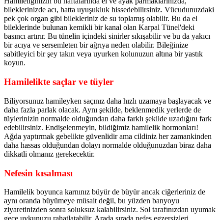
Hamileliğinizin bu haftalarında el ve ayak parmaklarınızda,
bileklerinizde acı, hatta uyuşukluk hissedebilirsiniz. Vücudunuzdaki
pek çok organ gibi bilekleriniz de su toplamış olabilir. Bu da el
bileklerinde bulunan kemikli bir kanal olan Karpal Tünel'deki
basıncı artırır. Bu tünelin içindeki sinirler sıkışabilir ve bu da yakıcı
bir acıya ve sersemleten bir ağrıya neden olabilir. Bileğinize
sabitleyici bir şey takın veya uyurken kolunuzun altına bir yastık
koyun.
Hamilelikte saçlar ve tüyler
Biliyorsunuz hamileyken saçınız daha hızlı uzamaya başlayacak ve
daha fazla parlak olacak. Aynı şekilde, beklenmedik yerlerde de
tüylerinizin normalde olduğundan daha farklı şekilde uzadığını fark
edebilirsiniz. Endişelenmeyin, bildiğimiz hamilelik hormonları!
Ağda yaptırmak gebelikte güvenlidir ama cildiniz her zamankinden
daha hassas olduğundan dolayı normalde olduğunuzdan biraz daha
dikkatli olmanız gerekecektir.
Nefesin kısalması
Hamilelik boyunca karnınız büyür de büyür ancak ciğerleriniz de
aynı oranda büyümeye müsait değil, bu yüzden banyoyu
ziyaretinizden sonra soluksuz kalabilirsiniz. Sol tarafınızdan uyumak
gece uykunuzu rahatlatabilir. Arada sırada nefes egzersizleri