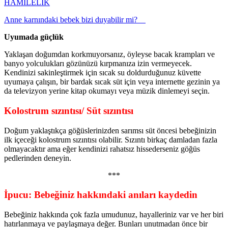
HAMİLELİK
Anne karnındaki bebek bizi duyabilir mi?
Uyumada güçlük
Yaklaşan doğumdan korkmuyorsanız, öyleyse bacak krampları ve
banyo yolculukları gözünüzü kırpmanıza izin vermeyecek.
Kendinizi sakinleştirmek için sıcak su doldurduğunuz küvette
uyumaya çalışın, bir bardak sıcak süt için veya internette gezinin ya
da televizyon yerine kitap okumayı veya müzik dinlemeyi seçin.
Kolostrum sızıntısı/ Süt sızıntısı
Doğum yaklaştıkça göğüslerinizden sarımsı süt öncesi bebeğinizin
ilk içeceği kolostrum sızıntısı olabilir. Sızıntı birkaç damladan fazla
olmayacaktır ama eğer kendinizi rahatsız hissederseniz göğüs
pedlerinden deneyin.
***
İpucu: Bebeğiniz hakkındaki anıları kaydedin
Bebeğiniz hakkında çok fazla umudunuz, hayalleriniz var ve her biri
hatırlanmaya ve paylaşmaya değer. Bunları unutmadan önce bir