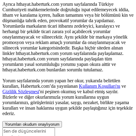
Ayrıca hthayat.haberturk.com yorum sayfalarında Türkiye
Cumhuriyeti mahkemelerinde doğruluğu ispat edilemeyecek iddia,
itham ve karalama içeren, halkın tamamını veya bir bölümünü kin ve
düşmanlığa tahrik eden, provokatif yorumlar da yapılamaz.
Yorumlarda markaların ticari itibarını zedeleyici, karalayıcı ve
herhangi bir şekilde ticari zarara yol açabilecek yorumlar
onaylanmayacak ve silinecektir. Aynı şekilde bir markaya yönelik
promosyon veya reklam amaçlı yorumlar da onaylanmayacak ve
silinecek yorumlar kategorisindedir. Başka hiçbir siteden alınan
linkler hthayat.haberturk.com yorum sayfalarında paylaşılamaz.
hthayat.haberturk.com yorum sayfalarında paylaşılan tüm
yorumların yasal sorumluluğu yorumu yapan okura aittir ve
hthayat.haberturk.com bunlardan sorumlu tutulamaz.
Yorum sayfalarında yorum yapan her okur, yukarıda belirtilen
kuralları, Haberturk.com’da yayınlanan
Kullanım Koşulları'nı
ve
Gizlilik Sözleşmesi
'ni peşinen okumuş ve kabul etmiş sayılır.
Bizlerle ve diğer okurlarımızla yorum kurallarına uygun
yorumlarınızı, görüşlerinizi yasalar, saygı, nezaket, birlikte yaşama
kuralları ve insan haklarına uygun şekilde paylaştığınız için teşekkür
ederiz.
Yorumları okudum onaylıyorum