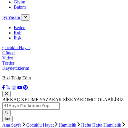
Giyim
Bakım
İyi Yaşam
Beden
Ruh
İlişki
Çocuklu Hayat
Güncel
Video
Testler
Kaydettiklerim
Bizi Takip Edin
BİRKAÇ KELİME YAZARAK SİZE YARDIMCI OLABİLİRİZ
Ara
Ana Sayfa
Çocuklu Hayat
Hamilelik
Hafta Hafta Hamilelik