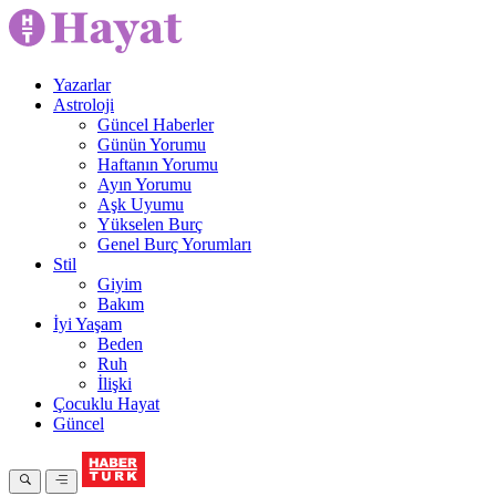
Yazarlar
Astroloji
Güncel Haberler
Günün Yorumu
Haftanın Yorumu
Ayın Yorumu
Aşk Uyumu
Yükselen Burç
Genel Burç Yorumları
Stil
Giyim
Bakım
İyi Yaşam
Beden
Ruh
İlişki
Çocuklu Hayat
Güncel