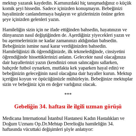
mektup yazarak kaydedin. Karnınızdaki hiç tanışmadığınız o küçük
komik şeyi hissedin. Sadece içinizden konuşmayın. Bebeğinizi
hayalinizde canlandırmaya başlayın ve gözlerinizin önüne gelen
şeye içinizden gelenleri yazın.
Hamileliğin sizin için ne ifade ettiğinden bahsedin, hayatınızın ve
dünyanızın nasıl değiştiğinden de. Aşerdiğiniz yiyecekleri yazın ve
bu aşermelerinizin ne kadar zamanınızı aldığından bahsedin.
Bebeğinizin ismine nasıl karar verdiğinizden bahsedin.
Hamileliğinizi ilk öğrendiğinizde, ilk tekmelediğinde, cinsiyetini
öğrendiğinde hissettiklerinizi anlatın. Gelecekte nasıl olacağınıza
dair hayallerinizi yazın (kendinizi onun salıncağını sallarken,
bahçede futbol oynarken, mutfakta kek yaparken hayal edin) ve
bebeğinizin geleceğinin nasıl olacağına dair hayaller kurun. Mektup
içeriğini koyun ve öpücüğünüzle mühürleyin. Bebeğinize mektuplar
sizin ve bebeğiniz için en değer varlığınız olacak.
***
Gebeliğin 34. haftası ile ilgili uzman görüşü
Medicana International İstanbul Hastanesi Kadın Hastalıkları ve
Doğum Uzmanı Op.Dr.Mehtap Derelioğlu hamileliğin 34.
haftasında vücuttaki değişimleri şöyle anlatıyor: