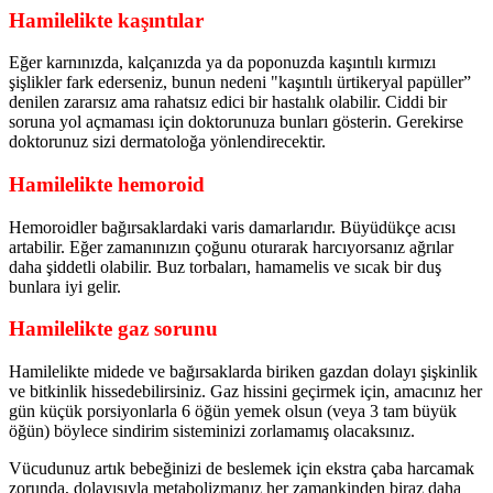
Hamilelikte kaşıntılar
Eğer karnınızda, kalçanızda ya da poponuzda kaşıntılı kırmızı
şişlikler fark ederseniz, bunun nedeni "kaşıntılı ürtikeryal papüller”
denilen zararsız ama rahatsız edici bir hastalık olabilir. Ciddi bir
soruna yol açmaması için doktorunuza bunları gösterin. Gerekirse
doktorunuz sizi dermatoloğa yönlendirecektir.
Hamilelikte hemoroid
Hemoroidler bağırsaklardaki varis damarlarıdır. Büyüdükçe acısı
artabilir. Eğer zamanınızın çoğunu oturarak harcıyorsanız ağrılar
daha şiddetli olabilir. Buz torbaları, hamamelis ve sıcak bir duş
bunlara iyi gelir.
Hamilelikte gaz sorunu
Hamilelikte midede ve bağırsaklarda biriken gazdan dolayı şişkinlik
ve bitkinlik hissedebilirsiniz. Gaz hissini geçirmek için, amacınız her
gün küçük porsiyonlarla 6 öğün yemek olsun (veya 3 tam büyük
öğün) böylece sindirim sisteminizi zorlamamış olacaksınız.
Vücudunuz artık bebeğinizi de beslemek için ekstra çaba harcamak
zorunda, dolayısıyla metabolizmanız her zamankinden biraz daha