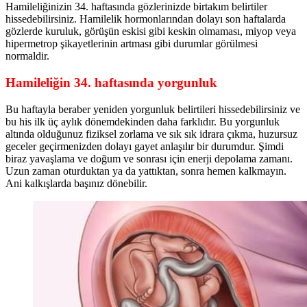
Hamileliğinizin 34. haftasında gözlerinizde birtakım belirtiler
hissedebilirsiniz. Hamilelik hormonlarından dolayı son haftalarda
gözlerde kuruluk, görüşün eskisi gibi keskin olmaması, miyop veya
hipermetrop şikayetlerinin artması gibi durumlar görülmesi
normaldir.
Hamileliğin 34. haftasında yorgunluk
Bu haftayla beraber yeniden yorgunluk belirtileri hissedebilirsiniz ve
bu his ilk üç aylık dönemdekinden daha farklıdır. Bu yorgunluk
altında olduğunuz fiziksel zorlama ve sık sık idrara çıkma, huzursuz
geceler geçirmenizden dolayı gayet anlaşılır bir durumdur. Şimdi
biraz yavaşlama ve doğum ve sonrası için enerji depolama zamanı.
Uzun zaman oturduktan ya da yattıktan, sonra hemen kalkmayın.
Ani kalkışlarda başınız dönebilir.