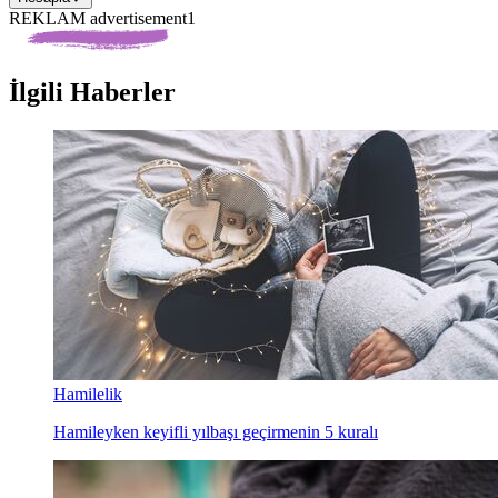
REKLAM advertisement1
İlgili Haberler
Hamilelik
Hamileyken keyifli yılbaşı geçirmenin 5 kuralı