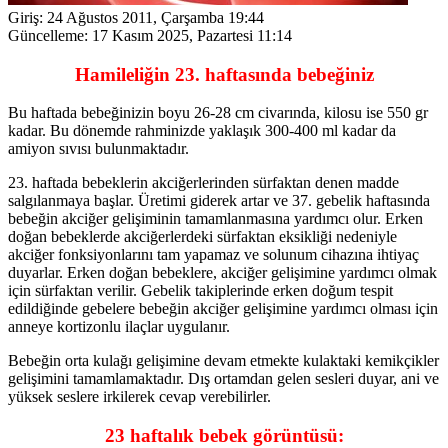
Giriş:
24 Ağustos 2011, Çarşamba 19:44
Güncelleme:
17 Kasım 2025, Pazartesi 11:14
Hamileliğin 23. haftasında bebeğiniz
Bu haftada bebeğinizin boyu 26-28 cm civarında, kilosu ise 550 gr
kadar. Bu dönemde rahminizde yaklaşık 300-400 ml kadar da
amiyon sıvısı bulunmaktadır.
23. haftada bebeklerin akciğerlerinden sürfaktan denen madde
salgılanmaya başlar. Üretimi giderek artar ve 37. gebelik haftasında
bebeğin akciğer gelişiminin tamamlanmasına yardımcı olur. Erken
doğan bebeklerde akciğerlerdeki sürfaktan eksikliği nedeniyle
akciğer fonksiyonlarını tam yapamaz ve solunum cihazına ihtiyaç
duyarlar. Erken doğan bebeklere, akciğer gelişimine yardımcı olmak
için sürfaktan verilir. Gebelik takiplerinde erken doğum tespit
edildiğinde gebelere bebeğin akciğer gelişimine yardımcı olması için
anneye kortizonlu ilaçlar uygulanır.
Bebeğin orta kulağı gelişimine devam etmekte kulaktaki kemikçikler
gelişimini tamamlamaktadır. Dış ortamdan gelen sesleri duyar, ani ve
yüksek seslere irkilerek cevap verebilirler.
23 haftalık bebek görüntüsü: