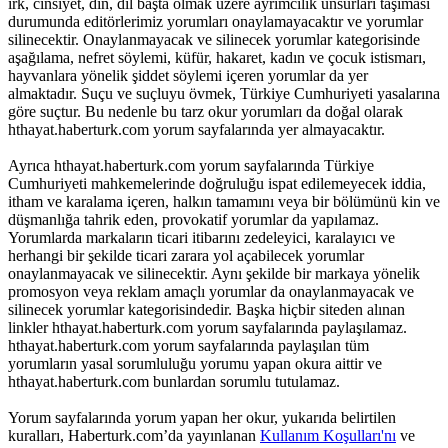
ırk, cinsiyet, din, dil başta olmak üzere ayrımcılık unsurları taşıması
durumunda editörlerimiz yorumları onaylamayacaktır ve yorumlar
silinecektir. Onaylanmayacak ve silinecek yorumlar kategorisinde
aşağılama, nefret söylemi, küfür, hakaret, kadın ve çocuk istismarı,
hayvanlara yönelik şiddet söylemi içeren yorumlar da yer
almaktadır. Suçu ve suçluyu övmek, Türkiye Cumhuriyeti yasalarına
göre suçtur. Bu nedenle bu tarz okur yorumları da doğal olarak
hthayat.haberturk.com yorum sayfalarında yer almayacaktır.
Ayrıca hthayat.haberturk.com yorum sayfalarında Türkiye
Cumhuriyeti mahkemelerinde doğruluğu ispat edilemeyecek iddia,
itham ve karalama içeren, halkın tamamını veya bir bölümünü kin ve
düşmanlığa tahrik eden, provokatif yorumlar da yapılamaz.
Yorumlarda markaların ticari itibarını zedeleyici, karalayıcı ve
herhangi bir şekilde ticari zarara yol açabilecek yorumlar
onaylanmayacak ve silinecektir. Aynı şekilde bir markaya yönelik
promosyon veya reklam amaçlı yorumlar da onaylanmayacak ve
silinecek yorumlar kategorisindedir. Başka hiçbir siteden alınan
linkler hthayat.haberturk.com yorum sayfalarında paylaşılamaz.
hthayat.haberturk.com yorum sayfalarında paylaşılan tüm
yorumların yasal sorumluluğu yorumu yapan okura aittir ve
hthayat.haberturk.com bunlardan sorumlu tutulamaz.
Yorum sayfalarında yorum yapan her okur, yukarıda belirtilen
kuralları, Haberturk.com’da yayınlanan
Kullanım Koşulları'nı
ve