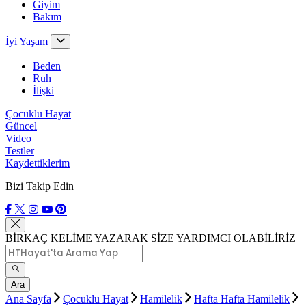
Giyim
Bakım
İyi Yaşam
Beden
Ruh
İlişki
Çocuklu Hayat
Güncel
Video
Testler
Kaydettiklerim
Bizi Takip Edin
BİRKAÇ KELİME YAZARAK SİZE YARDIMCI OLABİLİRİZ
Ara
Ana Sayfa
Çocuklu Hayat
Hamilelik
Hafta Hafta Hamilelik