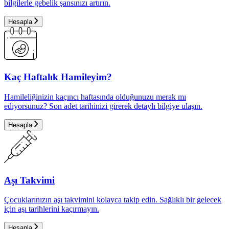
bilgilerle gebelik şansınızı artırın.
Hesapla
Kaç Haftalık Hamileyim?
Hamileliğinizin kaçıncı haftasında olduğunuzu merak mı
ediyorsunuz? Son adet tarihinizi girerek detaylı bilgiye ulaşın.
Hesapla
Aşı Takvimi
Çocuklarınızın aşı takvimini kolayca takip edin. Sağlıklı bir gelecek
için aşı tarihlerini kaçırmayın.
Hesapla