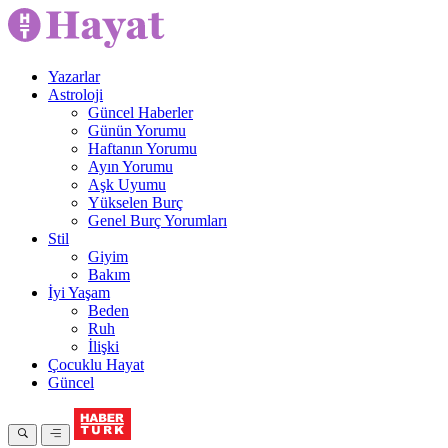
Yazarlar
Astroloji
Güncel Haberler
Günün Yorumu
Haftanın Yorumu
Ayın Yorumu
Aşk Uyumu
Yükselen Burç
Genel Burç Yorumları
Stil
Giyim
Bakım
İyi Yaşam
Beden
Ruh
İlişki
Çocuklu Hayat
Güncel