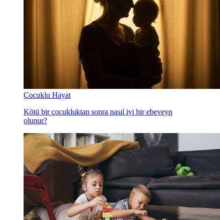
Çocuklu Hayat
Kötü bir çocukluktan sonra nasıl iyi bir ebeveyn
olunur?