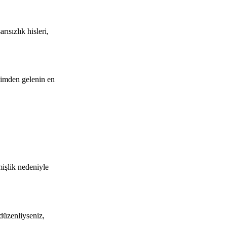
ısızlık hisleri,
limden gelenin en
işlik nedeniyle
 düzenliyseniz,