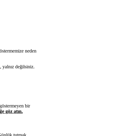
 göstermemize neden
 yalnız değilsiniz.
 göstermeyen bir
ğe göz atın.
 Günlük tutmak,