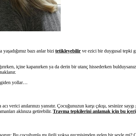
a yaşadığımız bazı anlar bizi
tetikleyebilir
ve ezici bir duygusal tepki
rırken, içine kapanırken ya da derin bir utanç hissederken bulduysanız,
naklanır.
e giden yollar…
acı verici anılarınızı yansıtır. Çocuğunuzun karşı çıkışı, sesinize saygı
amanları aklınıza getirebilir.
Travma tepkilerini anlamak için bu içeri
ze sorun: Bu çocuğumla mı ilgili yoksa geçmişimden gelen bir şeyle mi?