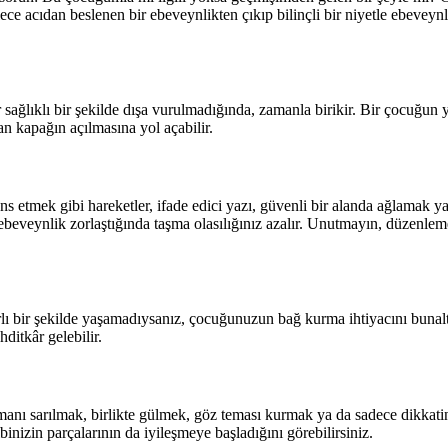
öylece acıdan beslenen bir ebeveynlikten çıkıp bilinçli bir niyetle ebeve
r sağlıklı bir şekilde dışa vurulmadığında, zamanla birikir. Bir çocuğun 
n kapağın açılmasına yol açabilir.
s etmek gibi hareketler, ifade edici yazı, güvenli bir alanda ağlamak ya 
beveynlik zorlaştığında taşma olasılığınız azalır. Unutmayın, düzenleme 
ı bir şekilde yaşamadıysanız, çocuğunuzun bağ kurma ihtiyacını buna
hditkâr gelebilir.
anı sarılmak, birlikte gülmek, göz teması kurmak ya da sadece dikkati
nizin parçalarının da iyileşmeye başladığını görebilirsiniz.