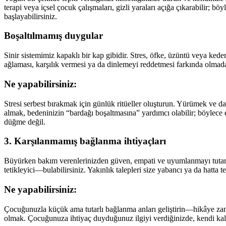
terapi veya içsel çocuk çalışmaları, gizli yaraları açığa çıkarabilir; b
başlayabilirsiniz.
Boşaltılmamış duygular
Sinir sistemimiz kapaklı bir kap gibidir. Stres, öfke, üzüntü veya kede
ağlaması, karşılık vermesi ya da dinlemeyi reddetmesi farkında olmada
Ne yapabilirsiniz:
Stresi serbest bırakmak için günlük ritüeller oluşturun. Yürümek ve dan
almak, bedeninizin “bardağı boşaltmasına” yardımcı olabilir; böylece e
düğme değil.
3. Karşılanmamış bağlanma ihtiyaçları
Büyürken bakım verenlerinizden güven, empati ve uyumlanmayı tutarl
tetikleyici—bulabilirsiniz. Yakınlık talepleri size yabancı ya da hatta te
Ne yapabilirsiniz:
Çocuğunuzla küçük ama tutarlı bağlanma anları geliştirin—hikâye zam
olmak. Çocuğunuza ihtiyaç duyduğunuz ilgiyi verdiğinizde, kendi kalbi