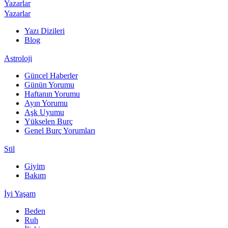
Yazarlar
Yazarlar
Yazı Dizileri
Blog
Astroloji
Güncel Haberler
Günün Yorumu
Haftanın Yorumu
Ayın Yorumu
Aşk Uyumu
Yükselen Burç
Genel Burç Yorumları
Stil
Giyim
Bakım
İyi Yaşam
Beden
Ruh