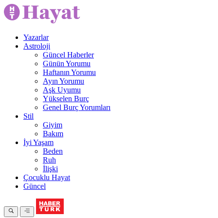
Yazarlar
Astroloji
Güncel Haberler
Günün Yorumu
Haftanın Yorumu
Ayın Yorumu
Aşk Uyumu
Yükselen Burç
Genel Burç Yorumları
Stil
Giyim
Bakım
İyi Yaşam
Beden
Ruh
İlişki
Çocuklu Hayat
Güncel