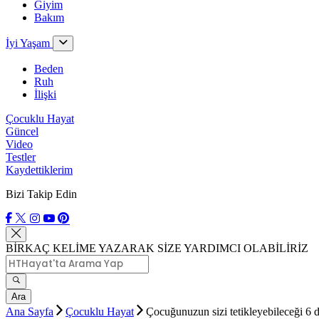
Giyim
Bakım
İyi Yaşam
Beden
Ruh
İlişki
Çocuklu Hayat
Güncel
Video
Testler
Kaydettiklerim
Bizi Takip Edin
BİRKAÇ KELİME YAZARAK SİZE YARDIMCI OLABİLİRİZ
Ara
Ana Sayfa
Çocuklu Hayat
Çocuğunuzun sizi tetikleyebileceği 6