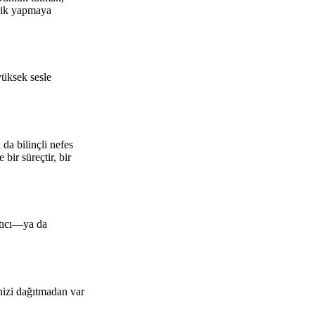
ynlik yapmaya
yüksek sesle
da bilinçli nefes
bir süreçtir, bir
ltıcı—ya da
nizi dağıtmadan var