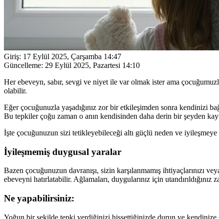
Giriş:
17 Eylül 2025, Çarşamba 14:47
Güncelleme:
29 Eylül 2025, Pazartesi 14:10
Her ebeveyn, sabır, sevgi ve niyet ile var olmak ister ama çocuğumuzl
olabilir.
Eğer çocuğunuzla yaşadığınız zor bir etkileşimden sonra kendinizi bağı
Bu tepkiler çoğu zaman o anın kendisinden daha derin bir şeyden kay
İşte çocuğunuzun sizi tetikleyebileceği altı güçlü neden ve iyileşmey
İyileşmemiş duygusal yaralar
Bazen çocuğunuzun davranışı, sizin karşılanmamış ihtiyaçlarınızı veya 
ebeveyni hatırlatabilir. Ağlamaları, duygularınız için utandırıldığınız z
Ne yapabilirsiniz:
Yoğun bir şekilde tepki verdiğinizi hissettiğinizde durun ve kendini