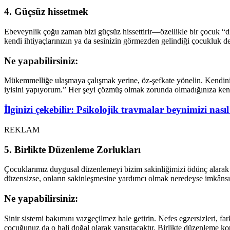
4. Güçsüz hissetmek
Ebeveynlik çoğu zaman bizi güçsüz hissettirir—özellikle bir çocuk “di
kendi ihtiyaçlarınızın ya da sesinizin görmezden gelindiği çocukluk de
Ne yapabilirsiniz:
Mükemmelliğe ulaşmaya çalışmak yerine, öz-şefkate yönelin. Kendiniz
iyisini yapıyorum.” Her şeyi çözmüş olmak zorunda olmadığınıza kendin
İlginizi çekebilir: Psikolojik travmalar beynimizi nasıl
REKLAM
5. Birlikte Düzenleme Zorlukları
Çocuklarımız duygusal düzenlemeyi bizim sakinliğimizi ödünç alarak ö
düzensizse, onların sakinleşmesine yardımcı olmak neredeyse imkânsız
Ne yapabilirsiniz:
Sinir sistemi bakımını vazgeçilmez hale getirin. Nefes egzersizleri, fa
çocuğunuz da o hali doğal olarak yansıtacaktır. Birlikte düzenleme kontrol