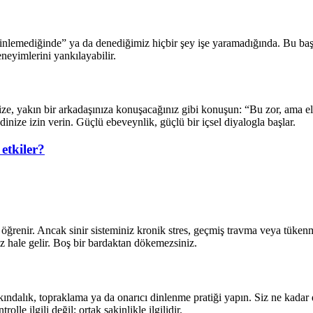
nlemediğinde” ya da denediğimiz hiçbir şey işe yaramadığında. Bu başar
neyimlerini yankılayabilir.
e, yakın bir arkadaşınıza konuşacağınız gibi konuşun: “Bu zor, ama e
ize izin verin. Güçlü ebeveynlik, güçlü bir içsel diyalogla başlar.
 etkiler?
ğrenir. Ancak sinir sisteminiz kronik stres, geçmiş travma veya tükenm
 hale gelir. Boş bir bardaktan dökemezsiniz.
rkındalık, topraklama ya da onarıcı dinlenme pratiği yapın. Siz ne kadar
le ilgili değil; ortak sakinlikle ilgilidir.