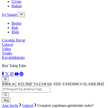
Giyim
Bakım
İyi Yaşam
Beden
Ruh
İlişki
Çocuklu Hayat
Güncel
Video
Testler
Kaydettiklerim
Bizi Takip Edin
BİRKAÇ KELİME YAZARAK SİZE YARDIMCI OLABİLİRİZ
Ara
Ana Sayfa
Güncel
Gençken yapılması gerekenler neler?