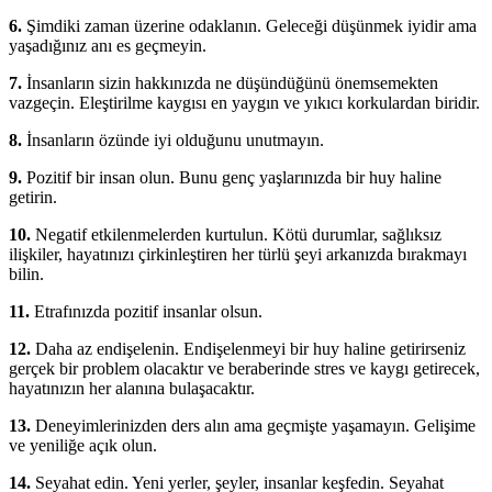
6.
Şimdiki zaman üzerine odaklanın. Geleceği düşünmek iyidir ama
yaşadığınız anı es geçmeyin.
7.
İnsanların sizin hakkınızda ne düşündüğünü önemsemekten
vazgeçin. Eleştirilme kaygısı en yaygın ve yıkıcı korkulardan biridir.
8.
İnsanların özünde iyi olduğunu unutmayın.
9.
Pozitif bir insan olun. Bunu genç yaşlarınızda bir huy haline
getirin.
10.
Negatif etkilenmelerden kurtulun. Kötü durumlar, sağlıksız
ilişkiler, hayatınızı çirkinleştiren her türlü şeyi arkanızda bırakmayı
bilin.
11.
Etrafınızda pozitif insanlar olsun.
12.
Daha az endişelenin. Endişelenmeyi bir huy haline getirirseniz
gerçek bir problem olacaktır ve beraberinde stres ve kaygı getirecek,
hayatınızın her alanına bulaşacaktır.
13.
Deneyimlerinizden ders alın ama geçmişte yaşamayın. Gelişime
ve yeniliğe açık olun.
14.
Seyahat edin. Yeni yerler, şeyler, insanlar keşfedin. Seyahat