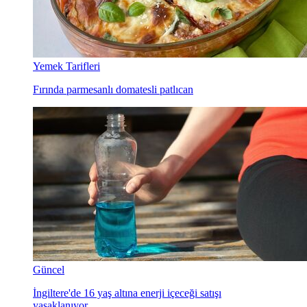
Yemek Tarifleri
Fırında parmesanlı domatesli patlıcan
Güncel
İngiltere'de 16 yaş altına enerji içeceği satışı
yasaklanıyor