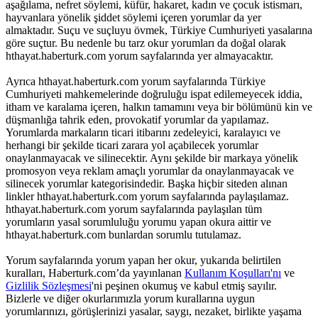
aşağılama, nefret söylemi, küfür, hakaret, kadın ve çocuk istismarı,
hayvanlara yönelik şiddet söylemi içeren yorumlar da yer
almaktadır. Suçu ve suçluyu övmek, Türkiye Cumhuriyeti yasalarına
göre suçtur. Bu nedenle bu tarz okur yorumları da doğal olarak
hthayat.haberturk.com yorum sayfalarında yer almayacaktır.
Ayrıca hthayat.haberturk.com yorum sayfalarında Türkiye
Cumhuriyeti mahkemelerinde doğruluğu ispat edilemeyecek iddia,
itham ve karalama içeren, halkın tamamını veya bir bölümünü kin ve
düşmanlığa tahrik eden, provokatif yorumlar da yapılamaz.
Yorumlarda markaların ticari itibarını zedeleyici, karalayıcı ve
herhangi bir şekilde ticari zarara yol açabilecek yorumlar
onaylanmayacak ve silinecektir. Aynı şekilde bir markaya yönelik
promosyon veya reklam amaçlı yorumlar da onaylanmayacak ve
silinecek yorumlar kategorisindedir. Başka hiçbir siteden alınan
linkler hthayat.haberturk.com yorum sayfalarında paylaşılamaz.
hthayat.haberturk.com yorum sayfalarında paylaşılan tüm
yorumların yasal sorumluluğu yorumu yapan okura aittir ve
hthayat.haberturk.com bunlardan sorumlu tutulamaz.
Yorum sayfalarında yorum yapan her okur, yukarıda belirtilen
kuralları, Haberturk.com’da yayınlanan
Kullanım Koşulları'nı
ve
Gizlilik Sözleşmesi
'ni peşinen okumuş ve kabul etmiş sayılır.
Bizlerle ve diğer okurlarımızla yorum kurallarına uygun
yorumlarınızı, görüşlerinizi yasalar, saygı, nezaket, birlikte yaşama