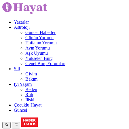
Yazarlar
Astroloji
Güncel Haberler
Günün Yorumu
Haftanın Yorumu
Ayın Yorumu
Aşk Uyumu
Yükselen Burç
Genel Burç Yorumları
Stil
Giyim
Bakım
İyi Yaşam
Beden
Ruh
İlişki
Çocuklu Hayat
Güncel