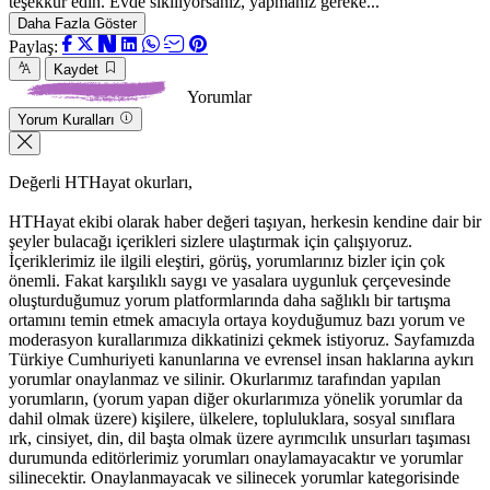
teşekkür edin. Evde sıkılıyorsanız, yapmanız gereke...
d
p
Daha Fazla Göster
Paylaş:
Kaydet
Yorumlar
Yorum Kuralları
Değerli HTHayat okurları,
HTHayat ekibi olarak haber değeri taşıyan, herkesin kendine dair bir
şeyler bulacağı içerikleri sizlere ulaştırmak için çalışıyoruz.
İçeriklerimiz ile ilgili eleştiri, görüş, yorumlarınız bizler için çok
önemli. Fakat karşılıklı saygı ve yasalara uygunluk çerçevesinde
oluşturduğumuz yorum platformlarında daha sağlıklı bir tartışma
ortamını temin etmek amacıyla ortaya koyduğumuz bazı yorum ve
moderasyon kurallarımıza dikkatinizi çekmek istiyoruz. Sayfamızda
Türkiye Cumhuriyeti kanunlarına ve evrensel insan haklarına aykırı
yorumlar onaylanmaz ve silinir. Okurlarımız tarafından yapılan
yorumların, (yorum yapan diğer okurlarımıza yönelik yorumlar da
dahil olmak üzere) kişilere, ülkelere, topluluklara, sosyal sınıflara
ırk, cinsiyet, din, dil başta olmak üzere ayrımcılık unsurları taşıması
durumunda editörlerimiz yorumları onaylamayacaktır ve yorumlar
silinecektir. Onaylanmayacak ve silinecek yorumlar kategorisinde