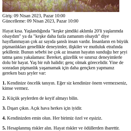
Giriş:
09 Nisan 2023, Pazar 10:00
Güncelleme:
09 Nisan 2023, Pazar 10:00
Hayat kısa. Yaşlandığında "keşke şimdiki aklımla 20'li yaşlarımda
olsaydım" ya da "keşke daha fazla zamanım olsaydı" diye
hayıflanmayan çok az sayıda şanslı insan vardır. İnsanların en büyük
pişmanlıkları genellikle deneyimler, ilişkiler ve mutluluk etrafında
şekillenir. Bunun sebebi ise çok az insanın hayatın sunduğu her şeyi
tatma şansı yakalaması: Bereket, güzellik ve sınırsız deneyimlerle
dolu bir hayat. Yaş bir ruh halidir; genç olmak görecelidir. Yine de
sonradan pişmanlık yaşamamak için daha gençken yapmanız
gereken bazı şeyler var:
1.
Kendinize öncelik tanıyın. Eğer siz kendinize önem vermezseniz,
kimse vermez.
2.
Küçük şeylerden de keyif almayı bilin.
3.
Dışarı çıkın. Açık hava herkes için iyidir.
4.
Kendinizden emin olun. Her birimiz özel ve eşsiziz.
5.
Hesaplanmış riskler alın. Hayat riskler ve ödüllerden ibarettir.