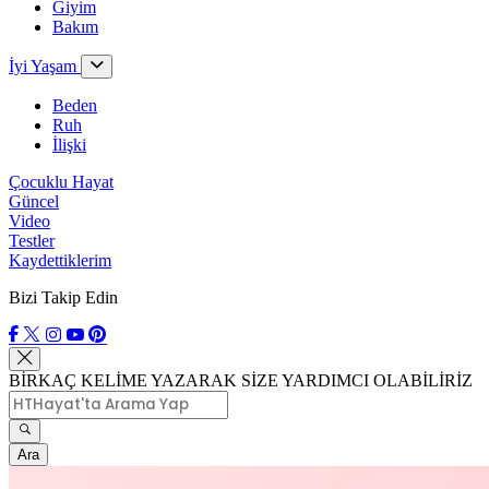
Giyim
Bakım
İyi Yaşam
Beden
Ruh
İlişki
Çocuklu Hayat
Güncel
Video
Testler
Kaydettiklerim
Bizi Takip Edin
BİRKAÇ KELİME YAZARAK SİZE YARDIMCI OLABİLİRİZ
Ara