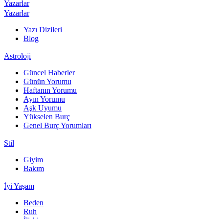
Yazarlar
Yazarlar
Yazı Dizileri
Blog
Astroloji
Güncel Haberler
Günün Yorumu
Haftanın Yorumu
Ayın Yorumu
Aşk Uyumu
Yükselen Burç
Genel Burç Yorumları
Stil
Giyim
Bakım
İyi Yaşam
Beden
Ruh