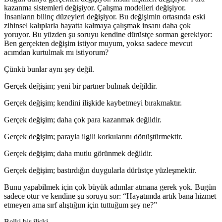
kazanma sistemleri değişiyor. Çalışma modelleri değişiyor.
İnsanların bilinç düzeyleri değişiyor. Bu değişimin ortasında eski
zihinsel kalıplarla hayatta kalmaya çalışmak insanı daha çok
yoruyor. Bu yüzden şu soruyu kendine dürüstçe sorman gerekiyor:
Ben gerçekten değişim istiyor muyum, yoksa sadece mevcut
acımdan kurtulmak mı istiyorum?
Çünkü bunlar aynı şey değil.
Gerçek değişim; yeni bir partner bulmak değildir.
Gerçek değişim; kendini ilişkide kaybetmeyi bırakmaktır.
Gerçek değişim; daha çok para kazanmak değildir.
Gerçek değişim; parayla ilgili korkularını dönüştürmektir.
Gerçek değişim; daha mutlu görünmek değildir.
Gerçek değişim; bastırdığın duygularla dürüstçe yüzleşmektir.
Bunu yapabilmek için çok büyük adımlar atmana gerek yok. Bugün
sadece otur ve kendine şu soruyu sor: “Hayatımda artık bana hizmet
etmeyen ama sırf alıştığım için tuttuğum şey ne?”
Belki bir ilişki…