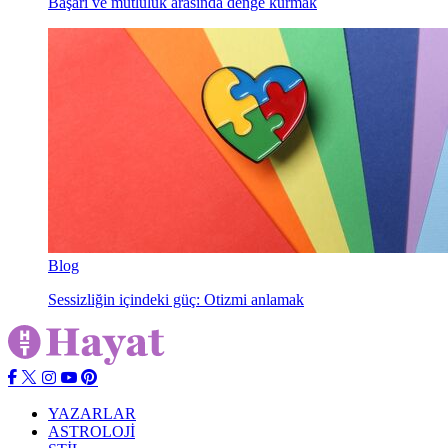
Başarı ve mutluluk arasında denge kurmak
Blog
Sessizliğin içindeki güç: Otizmi anlamak
YAZARLAR
ASTROLOJİ