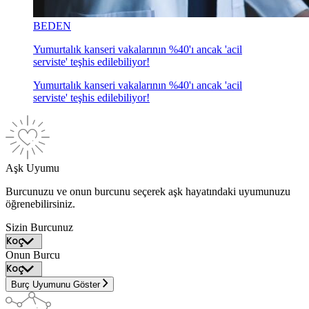
BEDEN
Yumurtalık kanseri vakalarının %40'ı ancak 'acil
serviste' teşhis edilebiliyor!
Yumurtalık kanseri vakalarının %40'ı ancak 'acil
serviste' teşhis edilebiliyor!
Aşk Uyumu
Burcunuzu ve onun burcunu seçerek aşk hayatındaki uyumunuzu
öğrenebilirsiniz.
Sizin Burcunuz
Onun Burcu
Burç Uyumunu Göster