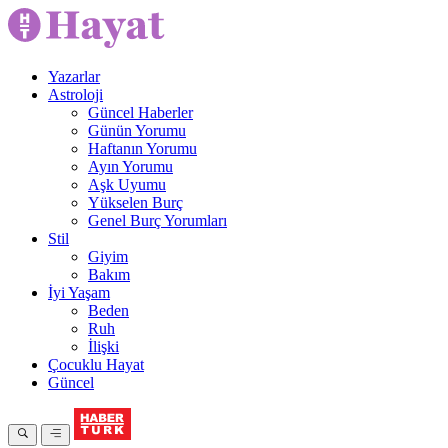
Yazarlar
Astroloji
Güncel Haberler
Günün Yorumu
Haftanın Yorumu
Ayın Yorumu
Aşk Uyumu
Yükselen Burç
Genel Burç Yorumları
Stil
Giyim
Bakım
İyi Yaşam
Beden
Ruh
İlişki
Çocuklu Hayat
Güncel