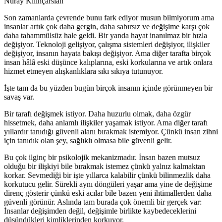
Nuray Kılınçarslan
Son zamanlarda çevrende bunu fark ediyor musun bilmiyorum ama
insanlar artık çok daha gergin, daha sabırsız ve değişime karşı çok
daha tahammülsüz hale geldi. Bir yanda hayat inanılmaz bir hızla
değişiyor. Teknoloji gelişiyor, çalışma sistemleri değişiyor, ilişkiler
değişiyor, insanın hayata bakışı değişiyor. Ama diğer tarafta birçok
insan hâlâ eski düşünce kalıplarına, eski korkularına ve artık onlara
hizmet etmeyen alışkanlıklara sıkı sıkıya tutunuyor.
İşte tam da bu yüzden bugün birçok insanın içinde görünmeyen bir
savaş var.
Bir tarafı değişmek istiyor. Daha huzurlu olmak, daha özgür
hissetmek, daha anlamlı ilişkiler yaşamak istiyor. Ama diğer tarafı
yıllardır tanıdığı güvenli alanı bırakmak istemiyor. Çünkü insan zihni
için tanıdık olan şey, sağlıklı olmasa bile güvenli gelir.
Bu çok ilginç bir psikolojik mekanizmadır. İnsan bazen mutsuz
olduğu bir ilişkiyi bile bırakmak istemez çünkü yalnız kalmaktan
korkar. Sevmediği bir işte yıllarca kalabilir çünkü bilinmezlik daha
korkutucu gelir. Sürekli aynı döngüleri yaşar ama yine de değişime
direnç gösterir çünkü eski acılar bile bazen yeni ihtimallerden daha
güvenli görünür. Aslında tam burada çok önemli bir gerçek var:
İnsanlar değişimden değil, değişimle birlikte kaybedeceklerini
düşündükleri kimliklerinden korkuyor.