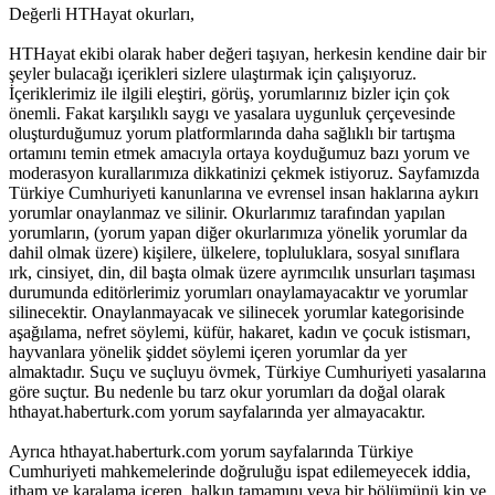
Değerli HTHayat okurları,
HTHayat ekibi olarak haber değeri taşıyan, herkesin kendine dair bir
şeyler bulacağı içerikleri sizlere ulaştırmak için çalışıyoruz.
İçeriklerimiz ile ilgili eleştiri, görüş, yorumlarınız bizler için çok
önemli. Fakat karşılıklı saygı ve yasalara uygunluk çerçevesinde
oluşturduğumuz yorum platformlarında daha sağlıklı bir tartışma
ortamını temin etmek amacıyla ortaya koyduğumuz bazı yorum ve
moderasyon kurallarımıza dikkatinizi çekmek istiyoruz. Sayfamızda
Türkiye Cumhuriyeti kanunlarına ve evrensel insan haklarına aykırı
yorumlar onaylanmaz ve silinir. Okurlarımız tarafından yapılan
yorumların, (yorum yapan diğer okurlarımıza yönelik yorumlar da
dahil olmak üzere) kişilere, ülkelere, topluluklara, sosyal sınıflara
ırk, cinsiyet, din, dil başta olmak üzere ayrımcılık unsurları taşıması
durumunda editörlerimiz yorumları onaylamayacaktır ve yorumlar
silinecektir. Onaylanmayacak ve silinecek yorumlar kategorisinde
aşağılama, nefret söylemi, küfür, hakaret, kadın ve çocuk istismarı,
hayvanlara yönelik şiddet söylemi içeren yorumlar da yer
almaktadır. Suçu ve suçluyu övmek, Türkiye Cumhuriyeti yasalarına
göre suçtur. Bu nedenle bu tarz okur yorumları da doğal olarak
hthayat.haberturk.com yorum sayfalarında yer almayacaktır.
Ayrıca hthayat.haberturk.com yorum sayfalarında Türkiye
Cumhuriyeti mahkemelerinde doğruluğu ispat edilemeyecek iddia,
itham ve karalama içeren, halkın tamamını veya bir bölümünü kin ve