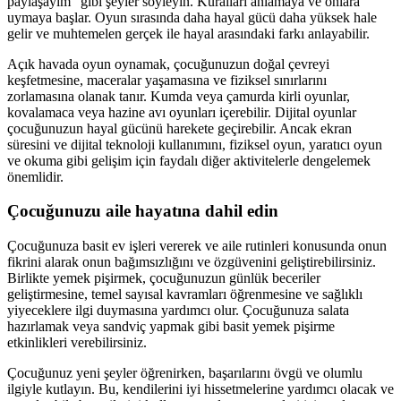
paylaşayım" gibi şeyler söyleyin. Kuralları anlamaya ve onlara
uymaya başlar. Oyun sırasında daha hayal gücü daha yüksek hale
gelir ve muhtemelen gerçek ile hayal arasındaki farkı anlayabilir.
Açık havada oyun oynamak, çocuğunuzun doğal çevreyi
keşfetmesine, maceralar yaşamasına ve fiziksel sınırlarını
zorlamasına olanak tanır. Kumda veya çamurda kirli oyunlar,
kovalamaca veya hazine avı oyunları içerebilir. Dijital oyunlar
çocuğunuzun hayal gücünü harekete geçirebilir. Ancak ekran
süresini ve dijital teknoloji kullanımını, fiziksel oyun, yaratıcı oyun
ve okuma gibi gelişim için faydalı diğer aktivitelerle dengelemek
önemlidir.
Çocuğunuzu aile hayatına dahil edin
Çocuğunuza basit ev işleri vererek ve aile rutinleri konusunda onun
fikrini alarak onun bağımsızlığını ve özgüvenini geliştirebilirsiniz.
Birlikte yemek pişirmek, çocuğunuzun günlük beceriler
geliştirmesine, temel sayısal kavramları öğrenmesine ve sağlıklı
yiyeceklere ilgi duymasına yardımcı olur. Çocuğunuza salata
hazırlamak veya sandviç yapmak gibi basit yemek pişirme
etkinlikleri verebilirsiniz.
Çocuğunuz yeni şeyler öğrenirken, başarılarını övgü ve olumlu
ilgiyle kutlayın. Bu, kendilerini iyi hissetmelerine yardımcı olacak ve