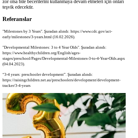
zor olsa bile becerilerini kullanmaya devam etmeleri için onları
teşvik edecektir.
Referanslar
"Milestones by 3 Years". Şuradan alındı: https://www.cdc.gov/act-
early/milestones/3-years.html (16.02.2026).
"Developmental Milestones: 3 to 4 Year Olds". Şuradan alındı:
https://www.healthychildren.org/English/ages-
stages/preschool/Pages/Developmental-Milestones-3-to-4-Year-Olds.aspx
(04.04.2023).
“3-4 years: preschooler development”. Şuradan alındı:
https://raisingchildren.net.au/preschoolers/development/development-
tracker/3-4-years