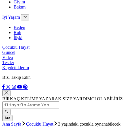
Giyim
Bakım
İyi Yaşam
Beden
Ruh
İlişki
Çocuklu Hayat
Güncel
Video
Testler
Kaydettiklerim
Bizi Takip Edin
BİRKAÇ KELİME YAZARAK SİZE YARDIMCI OLABİLİRİZ
Ara
Ana Sayfa
Çocuklu Hayat
3 yaşındaki çocukla oynanabilecek