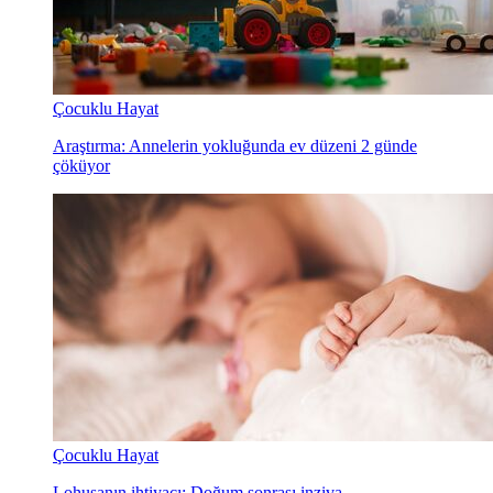
Çocuklu Hayat
Araştırma: Annelerin yokluğunda ev düzeni 2 günde
çöküyor
Çocuklu Hayat
Lohusanın ihtiyacı: Doğum sonrası inziva