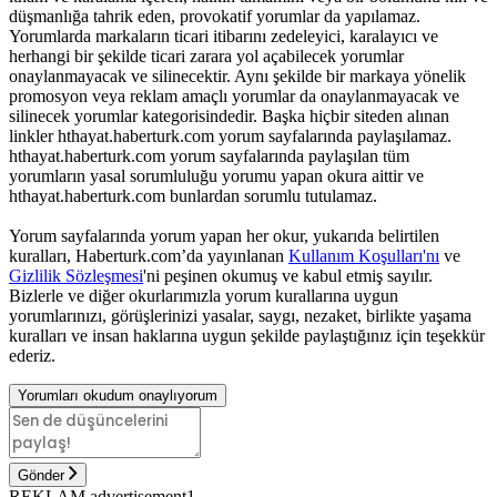
düşmanlığa tahrik eden, provokatif yorumlar da yapılamaz.
Yorumlarda markaların ticari itibarını zedeleyici, karalayıcı ve
herhangi bir şekilde ticari zarara yol açabilecek yorumlar
onaylanmayacak ve silinecektir. Aynı şekilde bir markaya yönelik
promosyon veya reklam amaçlı yorumlar da onaylanmayacak ve
silinecek yorumlar kategorisindedir. Başka hiçbir siteden alınan
linkler hthayat.haberturk.com yorum sayfalarında paylaşılamaz.
hthayat.haberturk.com yorum sayfalarında paylaşılan tüm
yorumların yasal sorumluluğu yorumu yapan okura aittir ve
hthayat.haberturk.com bunlardan sorumlu tutulamaz.
Yorum sayfalarında yorum yapan her okur, yukarıda belirtilen
kuralları, Haberturk.com’da yayınlanan
Kullanım Koşulları'nı
ve
Gizlilik Sözleşmesi
'ni peşinen okumuş ve kabul etmiş sayılır.
Bizlerle ve diğer okurlarımızla yorum kurallarına uygun
yorumlarınızı, görüşlerinizi yasalar, saygı, nezaket, birlikte yaşama
kuralları ve insan haklarına uygun şekilde paylaştığınız için teşekkür
ederiz.
Yorumları okudum onaylıyorum
Gönder
REKLAM advertisement1