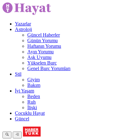
Yazarlar
Astroloji
Güncel Haberler
Günün Yorumu
Haftanın Yorumu
Ayın Yorumu
Aşk Uyumu
Yükselen Burç
Genel Burç Yorumları
Stil
Giyim
Bakım
İyi Yaşam
Beden
Ruh
İlişki
Çocuklu Hayat
Güncel