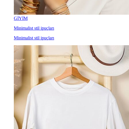
GİYİM
Minimalist stil ipuçları
Minimalist stil ipuçları