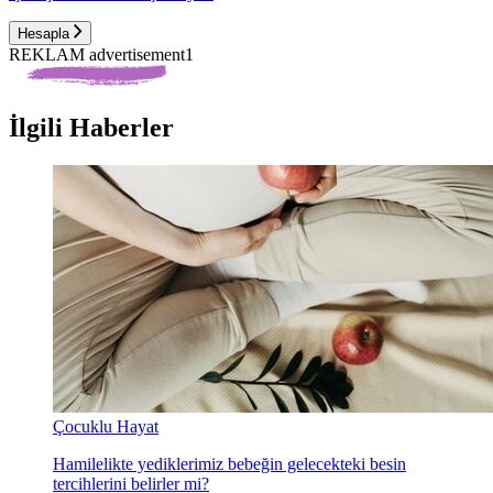
Hesapla
REKLAM advertisement1
İlgili Haberler
Çocuklu Hayat
Hamilelikte yediklerimiz bebeğin gelecekteki besin
tercihlerini belirler mi?