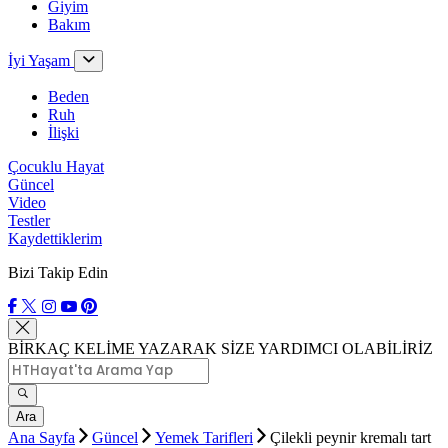
Giyim
Bakım
İyi Yaşam
Beden
Ruh
İlişki
Çocuklu Hayat
Güncel
Video
Testler
Kaydettiklerim
Bizi Takip Edin
BİRKAÇ KELİME YAZARAK SİZE YARDIMCI OLABİLİRİZ
Ara
Ana Sayfa
Güncel
Yemek Tarifleri
Çilekli peynir kremalı tart