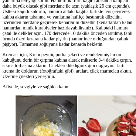
yanlarına tereyağı sürün. Hamuru iki fırın kağıdı arasında kalıptan
daha büyük olacak gibi merdane ile açın (yaklaşık 25 cm çapında).
Üstteki kağıdı kaldırın, hamuru alttaki kağıtla birlikte ters çevirerek
kalıba aktarın tabanına ve yanlarına hafifçe bastırarak düzeltin,
üzerinden merdane geçirerek kenarlarını düzeltin (kenarlardan kalan
hamurdan minik kurabiyeler hazırlayabilirsiniz). Kalıptaki hamura
çatal ile delikler açın. 170 derecede 10 dakika önceden ısıtılmış fanlı
fırında üzeri kızarana kadar pişirin (hamur ince olduğundan çabuk
pişiyor). Tamamen soğuyana kadar kenarda bekletin.
Kreması için; Krem peynir, pudra şekeri ve rendelenmiş limon
kabuğunu derin bir çırpma kabına alarak mikserle 3-4 dakika çırpın,
sıkma torbasına aktarın. Çilekleri dilediğiniz gibi doğrayın. Tartı
krema ile doldurun (fotoğraftaki gibi), aralara çilek marmelatı akıtın.
Üzerine çilekleri yerleştirin.
Afiyetle, sevgiyle ve sağlıkla kalın…