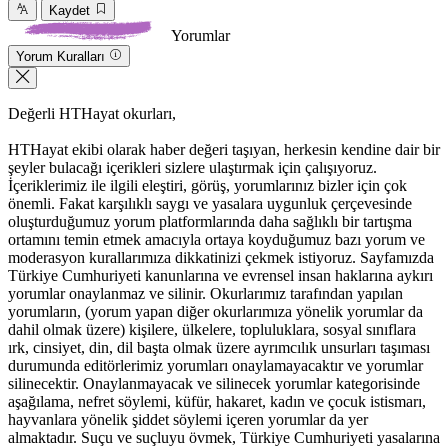
Kaydet
Yorumlar
Yorum Kuralları
Değerli HTHayat okurları,
HTHayat ekibi olarak haber değeri taşıyan, herkesin kendine dair bir
şeyler bulacağı içerikleri sizlere ulaştırmak için çalışıyoruz.
İçeriklerimiz ile ilgili eleştiri, görüş, yorumlarınız bizler için çok
önemli. Fakat karşılıklı saygı ve yasalara uygunluk çerçevesinde
oluşturduğumuz yorum platformlarında daha sağlıklı bir tartışma
ortamını temin etmek amacıyla ortaya koyduğumuz bazı yorum ve
moderasyon kurallarımıza dikkatinizi çekmek istiyoruz. Sayfamızda
Türkiye Cumhuriyeti kanunlarına ve evrensel insan haklarına aykırı
yorumlar onaylanmaz ve silinir. Okurlarımız tarafından yapılan
yorumların, (yorum yapan diğer okurlarımıza yönelik yorumlar da
dahil olmak üzere) kişilere, ülkelere, topluluklara, sosyal sınıflara
ırk, cinsiyet, din, dil başta olmak üzere ayrımcılık unsurları taşıması
durumunda editörlerimiz yorumları onaylamayacaktır ve yorumlar
silinecektir. Onaylanmayacak ve silinecek yorumlar kategorisinde
aşağılama, nefret söylemi, küfür, hakaret, kadın ve çocuk istismarı,
hayvanlara yönelik şiddet söylemi içeren yorumlar da yer
almaktadır. Suçu ve suçluyu övmek, Türkiye Cumhuriyeti yasalarına