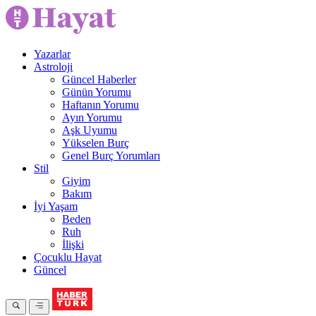
Yazarlar
Astroloji
Güncel Haberler
Günün Yorumu
Haftanın Yorumu
Ayın Yorumu
Aşk Uyumu
Yükselen Burç
Genel Burç Yorumları
Stil
Giyim
Bakım
İyi Yaşam
Beden
Ruh
İlişki
Çocuklu Hayat
Güncel