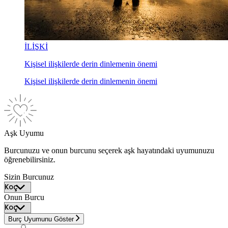
İLİŞKİ
Kişisel ilişkilerde derin dinlemenin önemi
Kişisel ilişkilerde derin dinlemenin önemi
Aşk Uyumu
Burcunuzu ve onun burcunu seçerek aşk hayatındaki uyumunuzu
öğrenebilirsiniz.
Sizin Burcunuz
Onun Burcu
Burç Uyumunu Göster