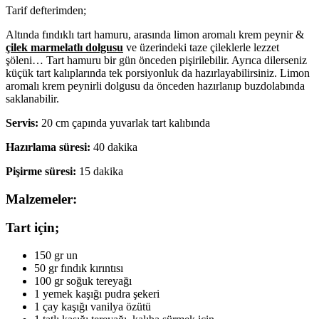
Tarif defterimden;
Altında fındıklı tart hamuru, arasında limon aromalı krem peynir &
çilek marmelatlı dolgusu
ve üzerindeki taze çileklerle lezzet
şöleni… Tart hamuru bir gün önceden pişirilebilir. Ayrıca dilerseniz
küçük tart kalıplarında tek porsiyonluk da hazırlayabilirsiniz. Limon
aromalı krem peynirli dolgusu da önceden hazırlanıp buzdolabında
saklanabilir.
Servis:
20 cm çapında yuvarlak tart kalıbında
Hazırlama süresi:
40 dakika
Pişirme süresi:
15 dakika
Malzemeler:
Tart için;
150 gr un
50 gr fındık kırıntısı
100 gr soğuk tereyağı
1 yemek kaşığı pudra şekeri
1 çay kaşığı vanilya özütü