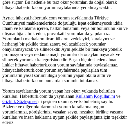
göre suçtur. Bu nedenle bu tarz okur yorumları da doğal olarak
hthayat.haberturk.com yorum sayfalarında yer almayacaktır.
Ayrıca hthayat.haberturk.com yorum sayfalarında Türkiye
Cumhuriyeti mahkemelerinde doğruluğu ispat edilemeyecek iddia,
itham ve karalama içeren, halkın tamamını veya bir bölümünü kin ve
düşmanlığa tahrik eden, provokatif yorumlar da yapılamaz.
Yorumlarda markaların ticari itibarını zedeleyici, karalayıcı ve
herhangi bir şekilde ticari zarara yol açabilecek yorumlar
onaylanmayacak ve silinecektir. Aynı şekilde bir markaya yönelik
promosyon veya reklam amaçlı yorumlar da onaylanmayacak ve
silinecek yorumlar kategorisindedir. Başka hiçbir siteden alınan
linkler hthayat.haberturk.com yorum sayfalarında paylaşılamaz.
hthayat.haberturk.com yorum sayfalarında paylaşılan tüm
yorumların yasal sorumluluğu yorumu yapan okura aittir ve
hthayat.haberturk.com bunlardan sorumlu tutulamaz.
Yorum sayfalarında yorum yapan her okur, yukarıda belirtilen
kuralları, Haberturk.com’da yayınlanan
Kullanım Koşulları'nı
ve
Gizlilik Sözleşmesi
'ni peşinen okumuş ve kabul etmiş sayılır.
Bizlerle ve diğer okurlarımızla yorum kurallarına uygun
yorumlarınızı, görüşlerinizi yasalar, saygı, nezaket, birlikte yaşama
kuralları ve insan haklarına uygun şekilde paylaştığınız için teşekkür
ederiz.