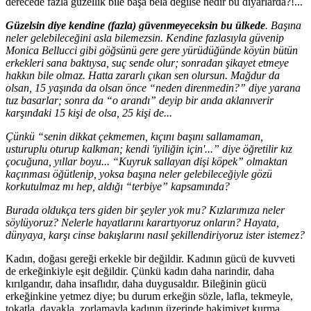
derecede fazla güzellik bile başa bela değilse nedir bu diyarlarda?!...
Güzelsin diye kendine (fazla) güvenmeyeceksin bu ülkede
. Başına
neler gelebileceğini asla bilemezsin. Kendine fazlasıyla güvenip
Monica Bellucci gibi göğsünü gere gere yürüdüğünde köyün bütün
erkekleri sana baktıysa, suç sende olur; sonradan şikayet etmeye
hakkın bile olmaz. Hatta zararlı çıkan sen olursun. Mağdur da
olsan, 15 yaşında da olsan önce “
neden direnmedin?
” diye yarana
tuz basarlar; sonra da “
o arandı
” deyip bir anda aklanıverir
karşındaki 15 kişi de olsa, 25 kişi de...
Çünkü “senin dikkat çekmemen, kıçını başını sallamaman,
usturuplu oturup kalkman; kendi '
iyiliğin
için'...” diye öğretilir kız
çocuğuna, yıllar boyu... “Kuyruk sallayan dişi köpek” olmaktan
kaçınması öğütlenip, yoksa başına neler gelebileceğiyle gözü
korkutulmaz mı hep, aldığı “terbiye” kapsamında?
Burada oldukça ters giden bir şeyler yok mu? Kızlarımıza neler
söylüyoruz? Nelerle hayatlarını karartıyoruz onların? Hayata,
dünyaya, karşı cinse bakışlarını nasıl şekillendiriyoruz ister istemez?
Kadın, doğası gereği erkekle bir değildir. Kadının gücü de kuvveti
de erkeğinkiyle eşit değildir. Çünkü kadın daha narindir, daha
kırılgandır, daha insaflıdır, daha duygusaldır. Bileğinin gücü
erkeğinkine yetmez diye; bu durum erkeğin sözle, lafla, tekmeyle,
tokatla, dayakla, zorlamayla kadının üzerinde hakimiyet kurma