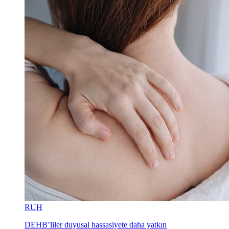
RUH
DEHB’liler duyusal hassasiyete daha yatkın