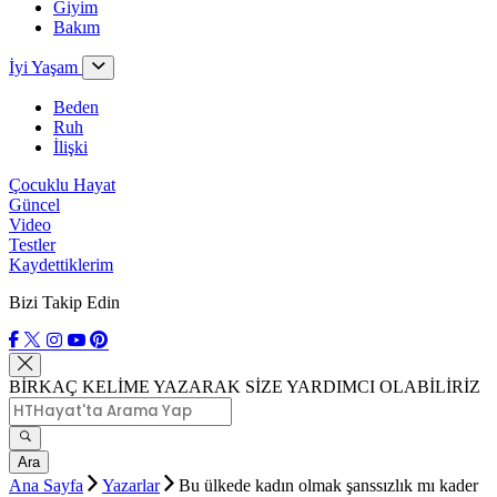
Giyim
Bakım
İyi Yaşam
Beden
Ruh
İlişki
Çocuklu Hayat
Güncel
Video
Testler
Kaydettiklerim
Bizi Takip Edin
BİRKAÇ KELİME YAZARAK SİZE YARDIMCI OLABİLİRİZ
Ara
Ana Sayfa
Yazarlar
Bu ülkede kadın olmak şanssızlık mı kader