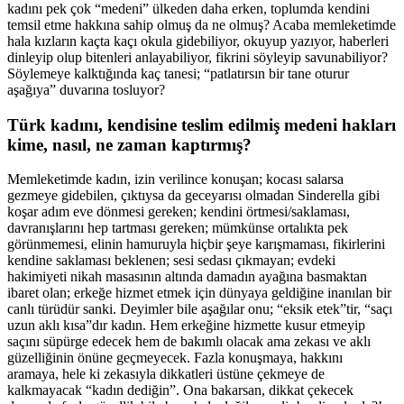
kadını pek çok “medeni” ülkeden daha erken, toplumda kendini
temsil etme hakkına sahip olmuş da ne olmuş? Acaba memleketimde
hala kızların kaçta kaçı okula gidebiliyor, okuyup yazıyor, haberleri
dinleyip olup bitenleri anlayabiliyor, fikrini söyleyip savunabiliyor?
Söylemeye kalktığında kaç tanesi; “patlatırsın bir tane oturur
aşağıya” duvarına tosluyor?
Türk kadını, kendisine teslim edilmiş medeni hakları
kime, nasıl, ne zaman kaptırmış?
Memleketimde kadın, izin verilince konuşan; kocası salarsa
gezmeye gidebilen, çıktıysa da geceyarısı olmadan Sinderella gibi
koşar adım eve dönmesi gereken; kendini örtmesi/saklaması,
davranışlarını hep tartması gereken; mümkünse ortalıkta pek
görünmemesi, elinin hamuruyla hiçbir şeye karışmaması, fikirlerini
kendine saklaması beklenen; sesi sedası çıkmayan; evdeki
hakimiyeti nikah masasının altında damadın ayağına basmaktan
ibaret olan; erkeğe hizmet etmek için dünyaya geldiğine inanılan bir
canlı türüdür sanki. Deyimler bile aşağılar onu; “eksik etek”tir, “saçı
uzun aklı kısa”dır kadın. Hem erkeğine hizmette kusur etmeyip
saçını süpürge edecek hem de bakımlı olacak ama zekası ve aklı
güzelliğinin önüne geçmeyecek. Fazla konuşmaya, hakkını
aramaya, hele ki zekasıyla dikkatleri üstüne çekmeye de
kalkmayacak “kadın dediğin”. Ona bakarsan, dikkat çekecek