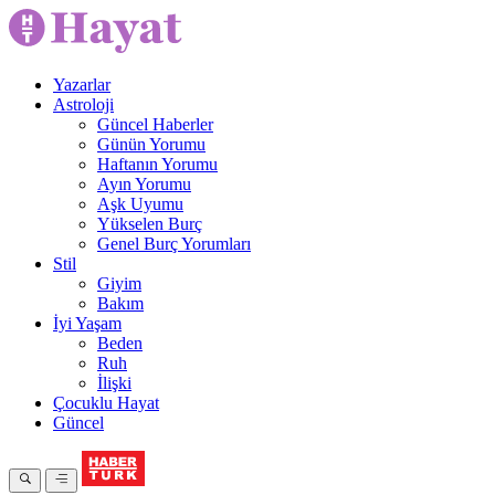
Yazarlar
Astroloji
Güncel Haberler
Günün Yorumu
Haftanın Yorumu
Ayın Yorumu
Aşk Uyumu
Yükselen Burç
Genel Burç Yorumları
Stil
Giyim
Bakım
İyi Yaşam
Beden
Ruh
İlişki
Çocuklu Hayat
Güncel