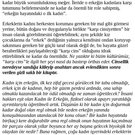
kadar büyük sorumlulukmuş meğer. İleride o erkeğin kadınlara karşı
tutumunu belirlemesinde ne kadar da önemli bir role sahipmiş,
“erkeğin hayatındaki o ilk kadın”.
Erkeklerin kadını herkesten koruması gereken bir mal gibi görmesi
yerine, bütün doğası ve duygularıyla birlikte “karşı cinsiyettten” bir
insan olarak görebilmesini öğretebilmek; aynı şekilde kız
çocuklarına da “erkek” dediğinin yalnızca kendisini ondan koruyup
sakınması gereken bir güçlü taraf olarak değil de, bu hayatta güzel
beraberlikleri paylaşabileceği “karşı cins” olduğunu idrak
ettirebilmek ne kadar da önemlidir.
Ne yazıktır ki bizim kültürümüz,
“karşı cins”le ilgili her şeyi nasıl da bastırıp örtbas eder.
Cinsellik
neredeyse sandığa kitleyip anahtarı ancak evlendikten sonra
verilen gizli saklı bir kitaptır.
Kadın için erkeğin, ilk kez zifaf gecesi görülecek bir tabu olmadığı,
erkek için de kadının, hep bir gizem perdesi ardında, ona sahip
olmakla kazanılacak bir ödül olmadığı ne zaman öğretilecek? İnsani
hakları eşit olan Kadın ile Erkeğin, fiziksel olarak apayrı yaratıldığı
ayrıntılarıyla öğretilmeli artık. Düşünün ki bir kadın için doğurmak
kadar doğal olan regl olmak bile neden erkeğin yanında
konuşulmasından utanılacak bir konu olsun? Bir kadın hayatında
bir(kaç) kere doğurabilir ama regl olmak onun hayatının kaçınılmaz
bir parçası olarak yıllar boyunca her ay başına gelecek biyolojik bir
olaydan öte nedir? Buna rağmen, çoğu kadın işyerindeki erkeklerin