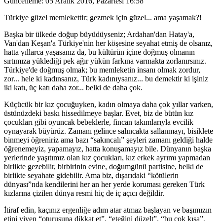
Güncelleme:
05 Aralık 2016, Pazartesi 16:58
Türkiye güzel memlekettir; gezmek için güzel... ama yaşamak?!
Başka bir ülkede doğup büyüdüyseniz; Ardahan'dan Hatay'a,
Van'dan Keşan'a Türkiye'nin her köşesine seyahat etmiş de olsanız,
hatta yıllarca yaşasanız da, bu kültürün içine doğmuş olmanın
sırtımıza yüklediği pek ağır yükün farkına varmakta zorlanırsınız.
Türkiye'de doğmuş olmak; bu memleketin insanı olmak zordur,
zor... hele ki kadınsanız, Türk kadınıysanız... bu demektir ki işiniz
iki katı, üç katı daha zor... belki de daha çok.
Küçücük bir kız çocuğuyken, kadın olmaya daha çok yıllar varken,
üstünüzdeki baskı hissedilmeye başlar. Evet, biz de bütün kız
çocukları gibi oyuncak bebeklerle, fincan takımlarıyla evcilik
oynayarak büyürüz. Zamanı gelince salıncakta sallanmayı, bisiklete
binmeyi öğreniriz ama bazı “sakıncalı” şeyleri zamanı geldiği halde
öğrenemeyiz, yapamayız, hatta konuşamayız bile. Dünyanın başka
yerlerinde yaşıtımız olan kız çocukları, kız erkek ayrımı yapmadan
birlikte gezebilir, birbirinin evine, doğumgünü partisine, belki de
birlikte seyahate gidebilir. Ama biz, dışarıdaki “kötülerin
dünyası”nda kendilerini her an her yerde koruması gereken Türk
kızlarına çizilen dünya resmi hiç de iç açıcı değildir.
İtiraf edin, kaçınız ergenliğe adım atar atmaz başlayan ve başımızın
etini yiyen “oturuşuna dikkat et”, “eteğini düzelt”, “bu çok kısa”,