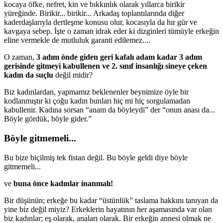
kocaya öfke, nefret, kin ve bıkkınlık olarak yıllarca birikir
yüreğinde. Birikir... birikir... Arkadaş toplantılarında diğer
kaderdaşlarıyla dertleşme konusu olur, kocasıyla da hır gür ve
kavgaya sebep. İşte o zaman idrak eder ki dizginleri tümüyle erkeğin
eline vermekle de mutluluk garanti edilemez....
O zaman,
3 adım önde giden geri kafalı adam kadar 3 adım
gerisinde gitmeyi kabullenen ve 2. sınıf insanlığı sineye çeken
kadın da suçlu
değil midir?
Biz kadınlardan, yapmamız beklenenler beynimize öyle bir
kodlanmıştır ki çoğu kadın bunları hiç mi hiç sorgulamadan
kabullenir. Kadına sorsan “anam da böyleydi” der “onun anası da...
Böyle gördük, böyle gider.”
Böyle gitmemeli...
Bu bize biçilmiş tek fistan değil. Bu böyle geldi diye böyle
gitmemeli...
ve
buna önce kadınlar inanmalı!
Bir düşünün; erkeğe bu kadar “üstünlük” taslama hakkını tanıyan da
yine biz değil miyiz? Erkeklerin hayatının her aşamasında var olan
biz kadınlar; eş olarak, anaları olarak. Bir erkeğin annesi olmak ne