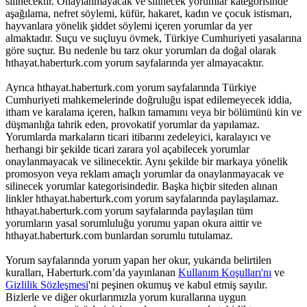
silinecektir. Onaylanmayacak ve silinecek yorumlar kategorisinde
aşağılama, nefret söylemi, küfür, hakaret, kadın ve çocuk istismarı,
hayvanlara yönelik şiddet söylemi içeren yorumlar da yer
almaktadır. Suçu ve suçluyu övmek, Türkiye Cumhuriyeti yasalarına
göre suçtur. Bu nedenle bu tarz okur yorumları da doğal olarak
hthayat.haberturk.com yorum sayfalarında yer almayacaktır.
Ayrıca hthayat.haberturk.com yorum sayfalarında Türkiye
Cumhuriyeti mahkemelerinde doğruluğu ispat edilemeyecek iddia,
itham ve karalama içeren, halkın tamamını veya bir bölümünü kin ve
düşmanlığa tahrik eden, provokatif yorumlar da yapılamaz.
Yorumlarda markaların ticari itibarını zedeleyici, karalayıcı ve
herhangi bir şekilde ticari zarara yol açabilecek yorumlar
onaylanmayacak ve silinecektir. Aynı şekilde bir markaya yönelik
promosyon veya reklam amaçlı yorumlar da onaylanmayacak ve
silinecek yorumlar kategorisindedir. Başka hiçbir siteden alınan
linkler hthayat.haberturk.com yorum sayfalarında paylaşılamaz.
hthayat.haberturk.com yorum sayfalarında paylaşılan tüm
yorumların yasal sorumluluğu yorumu yapan okura aittir ve
hthayat.haberturk.com bunlardan sorumlu tutulamaz.
Yorum sayfalarında yorum yapan her okur, yukarıda belirtilen
kuralları, Haberturk.com’da yayınlanan
Kullanım Koşulları'nı
ve
Gizlilik Sözleşmesi
'ni peşinen okumuş ve kabul etmiş sayılır.
Bizlerle ve diğer okurlarımızla yorum kurallarına uygun