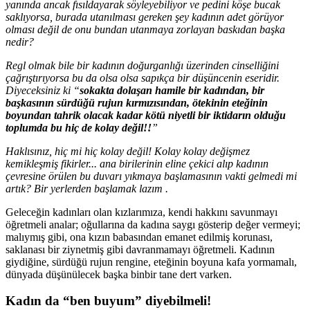
yanında ancak fısıldayarak söyleyebiliyor ve pedini köşe bucak
saklıyorsa, burada utanılması gereken şey kadının adet görüyor
olması değil de onu bundan utanmaya zorlayan baskıdan başka
nedir?
Regl olmak bile bir kadının doğurganlığı üzerinden cinselliğini
çağrıştırıyorsa bu da olsa olsa sapıkça bir düşüncenin eseridir.
Diyeceksiniz ki “
sokakta dolaşan hamile bir kadından, bir
başkasının sürdüğü rujun kırmızısından, ötekinin eteğinin
boyundan tahrik olacak kadar kötü niyetli bir iktidarın olduğu
toplumda bu hiç de kolay değil!!
”
Haklısınız, hiç mi hiç kolay değil! Kolay kolay değişmez
kemikleşmiş fikirler... ana birilerinin eline çekici alıp kadının
çevresine örülen bu duvarı yıkmaya başlamasının vakti gelmedi mi
artık? Bir yerlerden başlamak lazım .
Geleceğin kadınları olan kızlarımıza, kendi hakkını savunmayı
öğretmeli analar; oğullarına da kadına saygı gösterip değer vermeyi;
malıymış gibi, ona kızın babasından emanet edilmiş korunası,
saklanası bir ziynetmiş gibi davranmamayı öğretmeli. Kadının
giydiğine, sürdüğü rujun rengine, eteğinin boyuna kafa yormamalı,
dünyada düşünülecek başka binbir tane dert varken.
Kadın da “ben buyum” diyebilmeli!