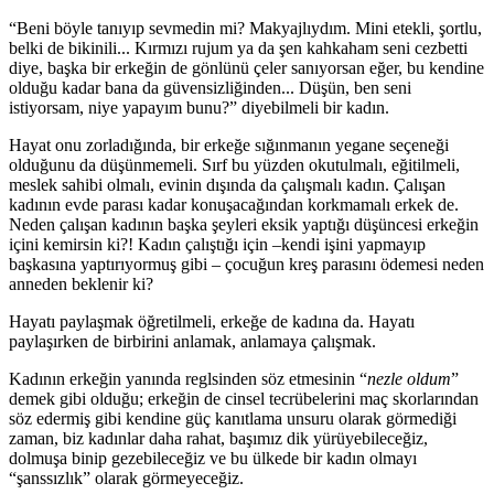
“Beni böyle tanıyıp sevmedin mi? Makyajlıydım. Mini etekli, şortlu,
belki de bikinili... Kırmızı rujum ya da şen kahkaham seni cezbetti
diye, başka bir erkeğin de gönlünü çeler sanıyorsan eğer, bu kendine
olduğu kadar bana da güvensizliğinden... Düşün, ben seni
istiyorsam, niye yapayım bunu?” diyebilmeli bir kadın.
Hayat onu zorladığında, bir erkeğe sığınmanın yegane seçeneği
olduğunu da düşünmemeli. Sırf bu yüzden okutulmalı, eğitilmeli,
meslek sahibi olmalı, evinin dışında da çalışmalı kadın. Çalışan
kadının evde parası kadar konuşacağından korkmamalı erkek de.
Neden çalışan kadının başka şeyleri eksik yaptığı düşüncesi erkeğin
içini kemirsin ki?! Kadın çalıştığı için –kendi işini yapmayıp
başkasına yaptırıyormuş gibi – çocuğun kreş parasını ödemesi neden
anneden beklenir ki?
Hayatı paylaşmak öğretilmeli, erkeğe de kadına da. Hayatı
paylaşırken de birbirini anlamak, anlamaya çalışmak.
Kadının erkeğin yanında reglsinden söz etmesinin “
nezle oldum
”
demek gibi olduğu; erkeğin de cinsel tecrübelerini maç skorlarından
söz edermiş gibi kendine güç kanıtlama unsuru olarak görmediği
zaman, biz kadınlar daha rahat, başımız dik yürüyebileceğiz,
dolmuşa binip gezebileceğiz ve bu ülkede bir kadın olmayı
“şanssızlık” olarak görmeyeceğiz.