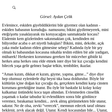
Görsel: Aydan Çelik
Evlenince, eskiden giyebildiklerini bile giyemez olan kadının -
eskiden babasının koruduğu- namusunu; bikini giydirmeyerek, mini
eteği/şortu yasaklayarak mı koruyacağını sanmaktadır kocası?
Elalemin kem gözlerinden sakınmaktan çok, kendinden mi
biliyordur acaba o art niyetli bakışları? Bikini, mini, dekolte, açık
yaka mıdır kadının elden gitmesine sebep? Kadında öyle bir şey
olmalı ki babasından kocasına nikahla teslim edilen bir aile yadigarı,
mübarek! Herkesten korunması gereken bir mücevher gibidir ki
herkes ama herkes onu elde etmek ister diye bir kız çocuğu kendini
bilecek yaşa gelir gelmez başlar telkin, tembihler, ikazlar.
“Aman kızım, dikkat et kızım, giyme, yapma, gitme...” diye diye
hep olumsuz eylemlerle dişi beyni tıka basa doldurulur. Böyle bir
kültürün içine doğan kız çocuğu da, gerçekten kendini karşı cinsten
koruması gerektiğine inanır. Bu öyle bir baskıdır ki kolay kolay
kalkamaz üstündeki koca taşın altından. Evlenmeden cinsellik
yaşamak o kadar tabudur ki evlendikten sonra bile gönlünce
veremez, bırakamaz kendini... zevk almış görünmekten bile utanır,
sakınır. Ne de olsa, zevki “verecek”, memnun edecek taraf olması
beklenir, zevk alacak değil. Utanır. Kendi kocasından bile... Utanır,