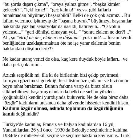
“bu şortla dışarı çıkma”, “oraya yalnız gitme”, “başka kimler
gelecek?”, “içki içme!”, “geç kalma!” vs.vs. gibi laflarla
bunalmadan büyümeyi başarabildi? Belki de çok çok azımız... Bu
lafları yeterince işitmeyip de “başına buyruk” büyümeyi başaranlar
hakkında yazılan senaryolar da nasıldı, hatırlayın... “O yolun
yolcusu...” “geri dönüşü olmayan yol...” “sonra elalem ne der?!...”
Ah, şu “
etraf ne der, elalem ne düşünür
” yok mu!?!... İnsanı kendi
benliğinden uzaklaştırmaktan öte ne işe yarar elalemin benim
hakkındaki düşünceleri?!?
Ne kadar utanç verici de olsa, kaç kere duyduk böyle lafları... ve
daha pek çoklarını...
Azıcık serpildik mi, illa ki de birilerinin bizi çekip çevirmesi,
koruyup gözetmesi gerektiği hissi üstümüze çullanır ve bizi ömür
boyu rahat bırakmaz. Bunun farkına varıp da biraz olsun
silkinebilmeyi başarmış olanlar da belki de sırf bu yüzden
(çoğunlukla) kendini yurtdışında buluverir. Ne de olsa biraz daha
“özgür” kadınların arasında daha güvende hisseder kendini insan.
Kadının özgür olması, aslında toplumun da özgürlüğünün
kanıtı
değil midir?
Türkiye'de kadınlar, Fransız ve İtalyan kadınlardan 16 yıl,
Yunanlılardan 26 yıl önce, 1930'da Belediye seçimlerine katılma,
1934de de milletvekili seçme ve seçilme hakkına kavuşmuş. Türk