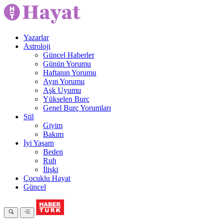
Yazarlar
Astroloji
Güncel Haberler
Günün Yorumu
Haftanın Yorumu
Ayın Yorumu
Aşk Uyumu
Yükselen Burç
Genel Burç Yorumları
Stil
Giyim
Bakım
İyi Yaşam
Beden
Ruh
İlişki
Çocuklu Hayat
Güncel