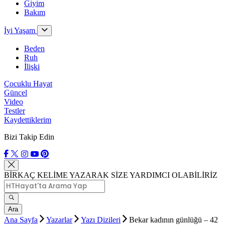
Giyim
Bakım
İyi Yaşam
Beden
Ruh
İlişki
Çocuklu Hayat
Güncel
Video
Testler
Kaydettiklerim
Bizi Takip Edin
BİRKAÇ KELİME YAZARAK SİZE YARDIMCI OLABİLİRİZ
Ara
Ana Sayfa
Yazarlar
Yazı Dizileri
Bekar kadının günlüğü – 42