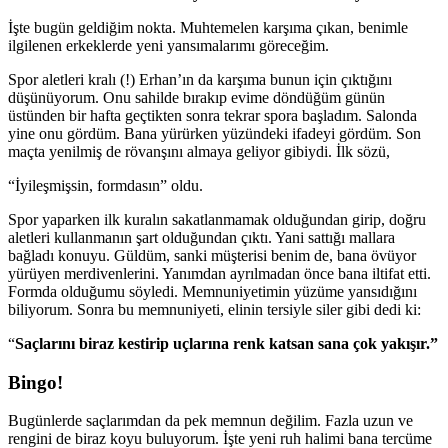
İşte bugün geldiğim nokta. Muhtemelen karşıma çıkan, benimle
ilgilenen erkeklerde yeni yansımalarımı göreceğim.
Spor aletleri kralı (!) Erhan’ın da karşıma bunun için çıktığını
düşünüyorum. Onu sahilde bırakıp evime döndüğüm günün
üstünden bir hafta geçtikten sonra tekrar spora başladım. Salonda
yine onu gördüm. Bana yürürken yüzündeki ifadeyi gördüm. Son
maçta yenilmiş de rövanşını almaya geliyor gibiydi. İlk sözü,
“İyileşmişsin, formdasın” oldu.
Spor yaparken ilk kuralın sakatlanmamak olduğundan girip, doğru
aletleri kullanmanın şart olduğundan çıktı. Yani sattığı mallara
bağladı konuyu. Güldüm, sanki müşterisi benim de, bana övüyor
yürüyen merdivenlerini. Yanımdan ayrılmadan önce bana iltifat etti.
Formda olduğumu söyledi. Memnuniyetimin yüzüme yansıdığını
biliyorum. Sonra bu memnuniyeti, elinin tersiyle siler gibi dedi ki:
“
Saçlarını biraz kestirip uçlarına renk katsan sana çok yakışır.”
Bingo!
Bugünlerde saçlarımdan da pek memnun değilim. Fazla uzun ve
rengini de biraz koyu buluyorum. İşte yeni ruh halimi bana tercüme