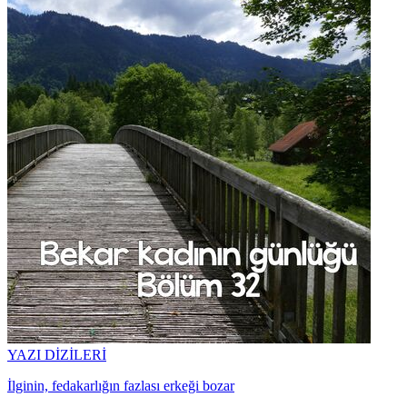
YAZI DİZİLERİ
İlginin, fedakarlığın fazlası erkeği bozar