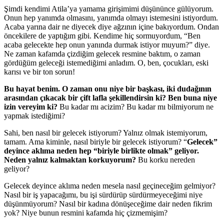
Şimdi kendimi Atila’ya yamama girişimimi düşününce gülüyorum.
Onun hep yanımda olmasını, yanımda olmayı istemesini istiyordum.
Acaba yarına dair ne diyecek diye ağzının içine bakıyordum. Ondan
öncekilere de yaptığım gibi. Kendime hiç sormuyordum, “Ben
acaba gelecekte hep onun yanında durmak istiyor muyum?” diye.
Ne zaman kafamda çizdiğim gelecek resmine baktım, o zaman
gördüğüm geleceği istemediğimi anladım. O, ben, çocukları, eski
karısı ve bir ton sorun!
Bu hayat benim. O zaman onu niye bir başkası, iki dudağının
arasından çıkacak bir çift lafla şekillendirsin ki? Ben buna niye
izin vereyim ki?
Bu kadar mı acizim? Bu kadar mı bilmiyorum ne
yapmak istediğimi?
Sahi, ben nasıl bir gelecek istiyorum? Yalnız olmak istemiyorum,
tamam. Ama kiminle, nasıl biriyle bir gelecek istiyorum? “
Gelecek”
deyince aklıma neden hep “biriyle birlikte olmak” geliyor.
Neden yalnız kalmaktan korkuyorum?
Bu korku nereden
geliyor?
Gelecek deyince aklıma neden mesela nasıl geçineceğim gelmiyor?
Nasıl bir iş yapacağımı, bu işi sürdürüp sürdürmeyeceğimi niye
düşünmüyorum? Nasıl bir kadına dönüşeceğime dair neden fikrim
yok? Niye bunun resmini kafamda hiç çizmemişim?