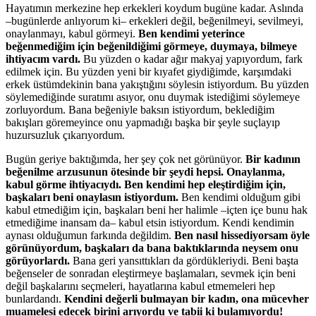
Hayatımın merkezine hep erkekleri koydum bugüne kadar. Aslında
–bugünlerde anlıyorum ki– erkekleri değil, beğenilmeyi, sevilmeyi,
onaylanmayı, kabul görmeyi.
Ben kendimi yeterince
beğenmediğim için beğenildiğimi görmeye, duymaya, bilmeye
ihtiyacım vardı.
Bu yüzden o kadar ağır makyaj yapıyordum, fark
edilmek için. Bu yüzden yeni bir kıyafet giydiğimde, karşımdaki
erkek üstümdekinin bana yakıştığını söylesin istiyordum. Bu yüzden
söylemediğinde suratımı asıyor, onu duymak istediğimi söylemeye
zorluyordum. Bana beğeniyle baksın istiyordum, beklediğim
bakışları göremeyince onu yapmadığı başka bir şeyle suçlayıp
huzursuzluk çıkarıyordum.
Bugün geriye baktığımda, her şey çok net görünüyor.
Bir kadının
beğenilme arzusunun ötesinde bir şeydi hepsi. Onaylanma,
kabul görme ihtiyacıydı. Ben kendimi hep eleştirdiğim için,
başkaları beni onaylasın istiyordum.
Ben kendimi olduğum gibi
kabul etmediğim için, başkaları beni her halimle –içten içe bunu hak
etmediğime inansam da– kabul etsin istiyordum. Kendi kendimin
aynası olduğumun farkında değildim.
Ben nasıl hissediyorsam öyle
görünüyordum, başkaları da bana baktıklarında neysem onu
görüyorlardı.
Bana geri yansıttıkları da gördükleriydi. Beni başta
beğenseler de sonradan eleştirmeye başlamaları, sevmek için beni
değil başkalarını seçmeleri, hayatlarına kabul etmemeleri hep
bunlardandı.
Kendini değerli bulmayan bir kadın, ona mücevher
muamelesi edecek birini arıyordu ve tabii ki bulamıyordu!