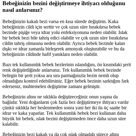
Bebeğinizin bezini değiştirmeye ihtiyacı olduğunu
nasıl anlarsınız?
Bebeğinizin kakalı bezi varsa en kısa sürede değiştirin. Kaka
bebeğinizin cildi için serttir ve çok uzun süre bırakılırsa bebek
bezinde pişiğe veya idrar yolu enfeksiyonuna neden olabilir. Islak
bir bebek bezi bile tahriş edici olabilir ve çok uzun süre bırakılırsa
cildin tahriş olmasına neden olabilir. Ayrıca bebek bezinde kalan
dışkı ve idrar zamanla birleşerek amonyak oluşturabilir ve bu da
bebeğinizin cildinde hafif yanıklara neden olabilir.
Bazı tek kullanımlık bebek bezlerinin ıslandığını, ön kısımdaki şerit
renk değiştirdiğinde anlarsınız. Tek kullanımlık bebek bezinde
belirgin bir şerit yoksa ara sıra parmağınızla bezin nemli olup
olmadığını kontrol edebilirsiniz. Eğer bebek bezinin sarktığını fark
ederseniz, muhtemelen değiştirme zamanı gelmiştir.
Bebeğinizin altını ne sıklıkla değiştireceğiniz onun yaşına da
bağlıdır. Yeni doğanların çok fazla bez değiştirmeye ihtiyacı vardır
çünkü sıklıkla her beslenmeden sonra yani her iki ila üç saatte bir
idrar ve kaka yaparlar. Tek kullanımlık bebek bezi kullanan daha
büyük bir bebek, ıslak bezini değiştirmeden önce daha uzun süre
kalabilir.
Bebeğinizin bezi kakalı ya da çok ıslak olmadığı sürece altını