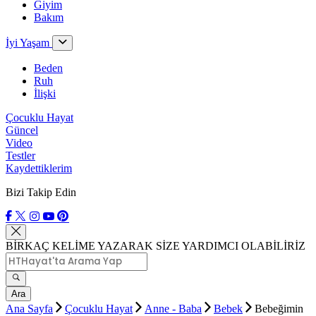
Giyim
Bakım
İyi Yaşam
Beden
Ruh
İlişki
Çocuklu Hayat
Güncel
Video
Testler
Kaydettiklerim
Bizi Takip Edin
BİRKAÇ KELİME YAZARAK SİZE YARDIMCI OLABİLİRİZ
Ara
Ana Sayfa
Çocuklu Hayat
Anne - Baba
Bebek
Bebeğimin