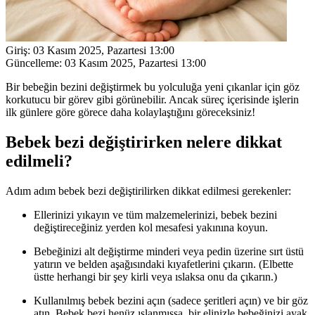
Giriş:
03 Kasım 2025, Pazartesi 13:00
Güncelleme:
03 Kasım 2025, Pazartesi 13:00
Bir bebeğin bezini değiştirmek bu yolculuğa yeni çıkanlar için göz
korkutucu bir görev gibi görünebilir. Ancak süreç içerisinde işlerin
ilk günlere göre görece daha kolaylaştığını göreceksiniz!
Bebek bezi değiştirirken nelere dikkat
edilmeli?
Adım adım bebek bezi değiştirilirken dikkat edilmesi gerekenler:
Ellerinizi yıkayın ve tüm malzemelerinizi, bebek bezini
değiştireceğiniz yerden kol mesafesi yakınına koyun.
Bebeğinizi alt değiştirme minderi veya pedin üzerine sırt üstü
yatırın ve belden aşağısındaki kıyafetlerini çıkarın. (Elbette
üstte herhangi bir şey kirli veya ıslaksa onu da çıkarın.)
Kullanılmış bebek bezini açın (sadece şeritleri açın) ve bir göz
atın. Bebek bezi henüz ıslanmışsa, bir elinizle bebeğinizi ayak