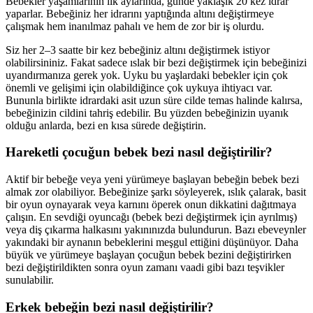
Bebekler yaşamlarının ilk aylarında, günde yaklaşık 20 kez idrar
yaparlar. Bebeğiniz her idrarını yaptığında altını değiştirmeye
çalışmak hem inanılmaz pahalı ve hem de zor bir iş olurdu.
Siz her 2–3 saatte bir kez bebeğiniz altını değiştirmek istiyor
olabilirsininiz. Fakat sadece ıslak bir bezi değiştirmek için bebeğinizi
uyandırmanıza gerek yok. Uyku bu yaşlardaki bebekler için çok
önemli ve gelişimi için olabildiğince çok uykuya ihtiyacı var.
Bununla birlikte idrardaki asit uzun süre cilde temas halinde kalırsa,
bebeğinizin cildini tahriş edebilir. Bu yüzden bebeğinizin uyanık
olduğu anlarda, bezi en kısa sürede değiştirin.
Hareketli çocuğun bebek bezi nasıl değiştirilir?
Aktif bir bebeğe veya yeni yürümeye başlayan bebeğin bebek bezi
almak zor olabiliyor. Bebeğinize şarkı söyleyerek, ıslık çalarak, basit
bir oyun oynayarak veya karnını öperek onun dikkatini dağıtmaya
çalışın. En sevdiği oyuncağı (bebek bezi değiştirmek için ayrılmış)
veya diş çıkarma halkasını yakınınızda bulundurun. Bazı ebeveynler
yakındaki bir aynanın bebeklerini meşgul ettiğini düşünüyor. Daha
büyük ve yürümeye başlayan çocuğun bebek bezini değiştirirken
bezi değiştirildikten sonra oyun zamanı vaadi gibi bazı teşvikler
sunulabilir.
Erkek bebeğin bezi nasıl değiştirilir?