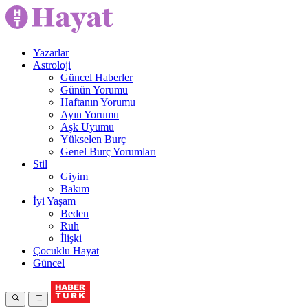
Yazarlar
Astroloji
Güncel Haberler
Günün Yorumu
Haftanın Yorumu
Ayın Yorumu
Aşk Uyumu
Yükselen Burç
Genel Burç Yorumları
Stil
Giyim
Bakım
İyi Yaşam
Beden
Ruh
İlişki
Çocuklu Hayat
Güncel