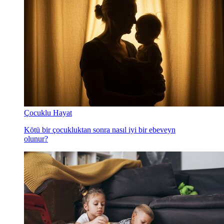
Çocuklu Hayat
Kötü bir çocukluktan sonra nasıl iyi bir ebeveyn
olunur?