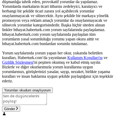
düşmanlığa tahrik eden, provokatif yorumlar da yapılamaz.
Yorumlarda markaların ticari itibarını zedeleyici, karalayıcı ve
herhangi bir şekilde ticari zarara yol açabilecek yorumlar
onaylanmayacak ve silinecektir. Aynı şekilde bir markaya yönelik
promosyon veya reklam amaçlı yorumlar da onaylanmayacak ve
silinecek yorumlar kategorisindedir. Başka hiçbir siteden alınan
linkler hthayat.haberturk.com yorum sayfalarında paylaşılamaz.
hthayat.haberturk.com yorum sayfalarında paylaşılan tüm
yorumların yasal sorumluluğu yorumu yapan okura aittir ve
hthayat.haberturk.com bunlardan sorumlu tutulamaz.
Yorum sayfalarında yorum yapan her okur, yukarıda belirtilen
kuralları, Haberturk.com’da yayınlanan
Kullanım Koşulları'nı
ve
Gizlilik Sözleşmesi
'ni peşinen okumuş ve kabul etmiş sayılır.
Bizlerle ve diğer okurlarımızla yorum kurallarına uygun
yorumlarınızı, görüşlerinizi yasalar, saygı, nezaket, birlikte yaşama
kuralları ve insan haklarına uygun şekilde paylaştığınız için teşekkür
ederiz.
Yorumları okudum onaylıyorum
Gönder