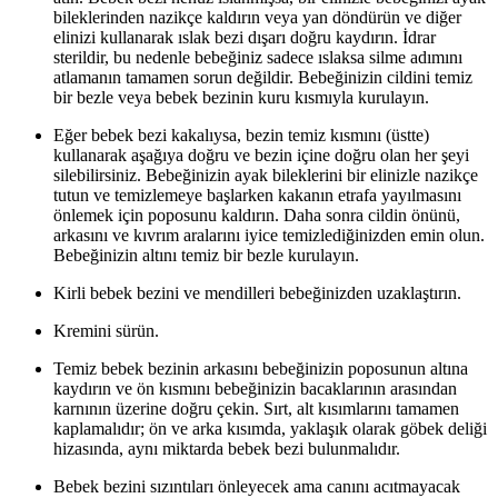
bileklerinden nazikçe kaldırın veya yan döndürün ve diğer
elinizi kullanarak ıslak bezi dışarı doğru kaydırın. İdrar
sterildir, bu nedenle bebeğiniz sadece ıslaksa silme adımını
atlamanın tamamen sorun değildir. Bebeğinizin cildini temiz
bir bezle veya bebek bezinin kuru kısmıyla kurulayın.
Eğer bebek bezi kakalıysa, bezin temiz kısmını (üstte)
kullanarak aşağıya doğru ve bezin içine doğru olan her şeyi
silebilirsiniz. Bebeğinizin ayak bileklerini bir elinizle nazikçe
tutun ve temizlemeye başlarken kakanın etrafa yayılmasını
önlemek için poposunu kaldırın. Daha sonra cildin önünü,
arkasını ve kıvrım aralarını iyice temizlediğinizden emin olun.
Bebeğinizin altını temiz bir bezle kurulayın.
Kirli bebek bezini ve mendilleri bebeğinizden uzaklaştırın.
Kremini sürün.
Temiz bebek bezinin arkasını bebeğinizin poposunun altına
kaydırın ve ön kısmını bebeğinizin bacaklarının arasından
karnının üzerine doğru çekin. Sırt, alt kısımlarını tamamen
kaplamalıdır; ön ve arka kısımda, yaklaşık olarak göbek deliği
hizasında, aynı miktarda bebek bezi bulunmalıdır.
Bebek bezini sızıntıları önleyecek ama canını acıtmayacak