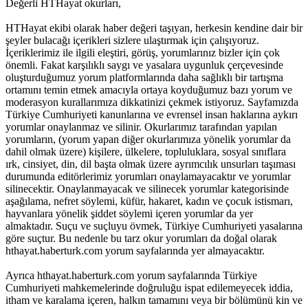
Değerli HTHayat okurları,
HTHayat ekibi olarak haber değeri taşıyan, herkesin kendine dair bir
şeyler bulacağı içerikleri sizlere ulaştırmak için çalışıyoruz.
İçeriklerimiz ile ilgili eleştiri, görüş, yorumlarınız bizler için çok
önemli. Fakat karşılıklı saygı ve yasalara uygunluk çerçevesinde
oluşturduğumuz yorum platformlarında daha sağlıklı bir tartışma
ortamını temin etmek amacıyla ortaya koyduğumuz bazı yorum ve
moderasyon kurallarımıza dikkatinizi çekmek istiyoruz. Sayfamızda
Türkiye Cumhuriyeti kanunlarına ve evrensel insan haklarına aykırı
yorumlar onaylanmaz ve silinir. Okurlarımız tarafından yapılan
yorumların, (yorum yapan diğer okurlarımıza yönelik yorumlar da
dahil olmak üzere) kişilere, ülkelere, topluluklara, sosyal sınıflara
ırk, cinsiyet, din, dil başta olmak üzere ayrımcılık unsurları taşıması
durumunda editörlerimiz yorumları onaylamayacaktır ve yorumlar
silinecektir. Onaylanmayacak ve silinecek yorumlar kategorisinde
aşağılama, nefret söylemi, küfür, hakaret, kadın ve çocuk istismarı,
hayvanlara yönelik şiddet söylemi içeren yorumlar da yer
almaktadır. Suçu ve suçluyu övmek, Türkiye Cumhuriyeti yasalarına
göre suçtur. Bu nedenle bu tarz okur yorumları da doğal olarak
hthayat.haberturk.com yorum sayfalarında yer almayacaktır.
Ayrıca hthayat.haberturk.com yorum sayfalarında Türkiye
Cumhuriyeti mahkemelerinde doğruluğu ispat edilemeyecek iddia,
itham ve karalama içeren, halkın tamamını veya bir bölümünü kin ve