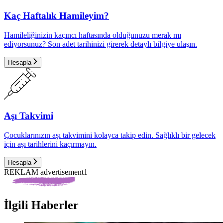
Kaç Haftalık Hamileyim?
Hamileliğinizin kaçıncı haftasında olduğunuzu merak mı
ediyorsunuz? Son adet tarihinizi girerek detaylı bilgiye ulaşın.
Hesapla
Aşı Takvimi
Çocuklarınızın aşı takvimini kolayca takip edin. Sağlıklı bir gelecek
için aşı tarihlerini kaçırmayın.
Hesapla
REKLAM advertisement1
İlgili Haberler