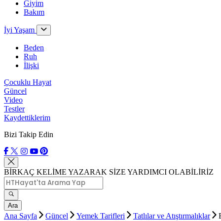
Giyim
Bakım
İyi Yaşam
Beden
Ruh
İlişki
Çocuklu Hayat
Güncel
Video
Testler
Kaydettiklerim
Bizi Takip Edin
BİRKAÇ KELİME YAZARAK SİZE YARDIMCI OLABİLİRİZ
Ara
Ana Sayfa
Güncel
Yemek Tarifleri
Tatlılar ve Atıştırmalıklar