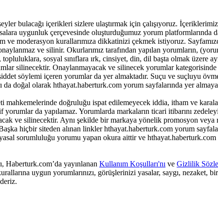
r bulacağı içerikleri sizlere ulaştırmak için çalışıyoruz. İçeriklerimiz ile
 yasalara uygunluk çerçevesinde oluşturduğumuz yorum platformlarında da
m ve moderasyon kurallarımıza dikkatinizi çekmek istiyoruz. Sayfamız
onaylanmaz ve silinir. Okurlarımız tarafından yapılan yorumların, (yor
opluluklara, sosyal sınıflara ırk, cinsiyet, din, dil başta olmak üzere ay
lar silinecektir. Onaylanmayacak ve silinecek yorumlar kategorisinde 
k şiddet söylemi içeren yorumlar da yer almaktadır. Suçu ve suçluyu övm
ı da doğal olarak hthayat.haberturk.com yorum sayfalarında yer almayac
i mahkemelerinde doğruluğu ispat edilemeyecek iddia, itham ve karala
yorumlar da yapılamaz. Yorumlarda markaların ticari itibarını zedeleyic
yacak ve silinecektir. Aynı şekilde bir markaya yönelik promosyon veya
aşka hiçbir siteden alınan linkler hthayat.haberturk.com yorum sayfala
 yasal sorumluluğu yorumu yapan okura aittir ve hthayat.haberturk.com
arı, Haberturk.com’da yayınlanan
Kullanım Koşulları'nı
ve
Gizlilik Sözl
rallarına uygun yorumlarınızı, görüşlerinizi yasalar, saygı, nezaket, bi
deriz.