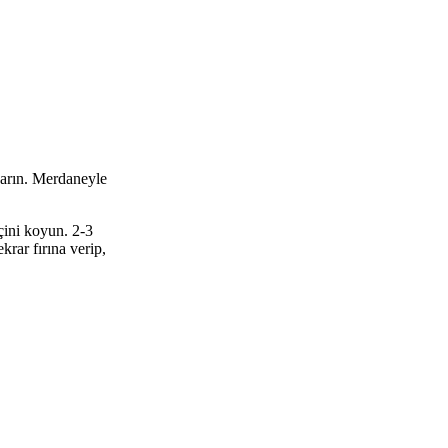
karın. Merdaneyle
çini koyun. 2-3
krar fırına verip,