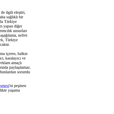
 ilgili eleştiri,
ha sağlıklı bir
da Türkiye
um yapan diğer
rımcılık unsurları
aşağılama, nefret
ek, Türkiye
aktır.
ma içeren, halkın
i, karalayıcı ve
 reklam amaçlı
rında paylaşılamaz.
 bunlardan sorumlu
eşmesi
'ni peşinen
rlikte yaşama