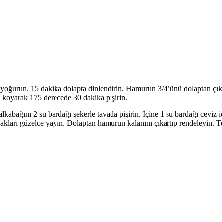
yoğurun. 15 dakika dolapta dinlendirin. Hamurun 3/4’ünü dolaptan çı
k koyarak 175 derecede 30 dakika pişirin.
kabağını 2 su bardağı şekerle tavada pişirin. İçine 1 su bardağı ceviz i
abakları güzelce yayın. Dolaptan hamurun kalanını çıkartıp rendeleyin. Te