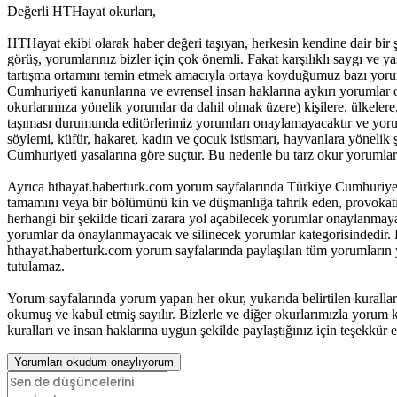
Değerli HTHayat okurları,
HTHayat ekibi olarak haber değeri taşıyan, herkesin kendine dair bir şeyle
görüş, yorumlarınız bizler için çok önemli. Fakat karşılıklı saygı ve
tartışma ortamını temin etmek amacıyla ortaya koyduğumuz bazı yoru
Cumhuriyeti kanunlarına ve evrensel insan haklarına aykırı yorumlar 
okurlarımıza yönelik yorumlar da dahil olmak üzere) kişilere, ülkelere, t
taşıması durumunda editörlerimiz yorumları onaylamayacaktır ve yorum
söylemi, küfür, hakaret, kadın ve çocuk istismarı, hayvanlara yöneli
Cumhuriyeti yasalarına göre suçtur. Bu nedenle bu tarz okur yorumlar
Ayrıca hthayat.haberturk.com yorum sayfalarında Türkiye Cumhuriyet
tamamını veya bir bölümünü kin ve düşmanlığa tahrik eden, provokatif 
herhangi bir şekilde ticari zarara yol açabilecek yorumlar onaylanma
yorumlar da onaylanmayacak ve silinecek yorumlar kategorisindedir. B
hthayat.haberturk.com yorum sayfalarında paylaşılan tüm yorumların
tutulamaz.
Yorum sayfalarında yorum yapan her okur, yukarıda belirtilen kurall
okumuş ve kabul etmiş sayılır. Bizlerle ve diğer okurlarımızla yorum ku
kuralları ve insan haklarına uygun şekilde paylaştığınız için teşekkür e
Yorumları okudum onaylıyorum