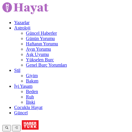
Yazarlar
Astroloji
Güncel Haberler
Günün Yorumu
Haftanın Yorumu
Ayın Yorumu
Aşk Uyumu
Yükselen Burç
Genel Burç Yorumları
Stil
Giyim
Bakım
İyi Yaşam
Beden
Ruh
İlişki
Çocuklu Hayat
Güncel