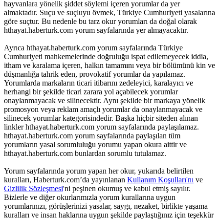
hayvanlara yönelik şiddet söylemi içeren yorumlar da yer
almaktadır. Suçu ve suçluyu övmek, Türkiye Cumhuriyeti yasalarına
göre suçtur. Bu nedenle bu tarz okur yorumları da doğal olarak
hthayat.haberturk.com yorum sayfalarında yer almayacaktır.
Ayrıca hthayat.haberturk.com yorum sayfalarında Türkiye
Cumhuriyeti mahkemelerinde doğruluğu ispat edilemeyecek iddia,
itham ve karalama içeren, halkın tamamını veya bir bölümünü kin ve
düşmanlığa tahrik eden, provokatif yorumlar da yapılamaz.
Yorumlarda markaların ticari itibarını zedeleyici, karalayıcı ve
herhangi bir şekilde ticari zarara yol açabilecek yorumlar
onaylanmayacak ve silinecektir. Aynı şekilde bir markaya yönelik
promosyon veya reklam amaçlı yorumlar da onaylanmayacak ve
silinecek yorumlar kategorisindedir. Başka hiçbir siteden alınan
linkler hthayat.haberturk.com yorum sayfalarında paylaşılamaz.
hthayat.haberturk.com yorum sayfalarında paylaşılan tüm
yorumların yasal sorumluluğu yorumu yapan okura aittir ve
hthayat.haberturk.com bunlardan sorumlu tutulamaz.
Yorum sayfalarında yorum yapan her okur, yukarıda belirtilen
kuralları, Haberturk.com’da yayınlanan
Kullanım Koşulları'nı
ve
Gizlilik Sözleşmesi
'ni peşinen okumuş ve kabul etmiş sayılır.
Bizlerle ve diğer okurlarımızla yorum kurallarına uygun
yorumlarınızı, görüşlerinizi yasalar, saygı, nezaket, birlikte yaşama
kuralları ve insan haklarına uygun şekilde paylaştığınız için teşekkür