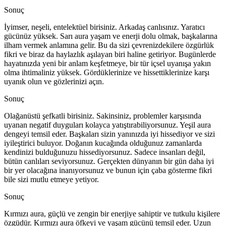
Sonuç
İyimser, neşeli, entelektüel birisiniz. Arkadaş canlısınız. Yaratıcı
gücünüz yüksek. Sarı aura yaşam ve enerji dolu olmak, başkalarına
ilham vermek anlamına gelir. Bu da sizi çevrenizdekilere özgürlük
fikri ve biraz da haylazlık aşılayan biri haline getiriyor. Bugünlerde
hayatınızda yeni bir anlam keşfetmeye, bir tür içsel uyanışa yakın
olma ihtimaliniz yüksek. Gördüklerinize ve hissettiklerinize karşı
uyanık olun ve gözlerinizi açın.
Sonuç
Olağanüstü şefkatli birisiniz. Sakinsiniz, problemler karşısında
uyanan negatif duyguları kolayca yatıştırabiliyorsunuz. Yeşil aura
dengeyi temsil eder. Başkaları sizin yanınızda iyi hissediyor ve sizi
iyileştirici buluyor. Doğanın kucağında olduğunuz zamanlarda
kendinizi bulduğunuzu hissediyorsunuz. Sadece insanları değil,
bütün canlıları seviyorsunuz. Gerçekten dünyanın bir gün daha iyi
bir yer olacağına inanıyorsunuz ve bunun için çaba gösterme fikri
bile sizi mutlu etmeye yetiyor.
Sonuç
Kırmızı aura, güçlü ve zengin bir enerjiye sahiptir ve tutkulu kişilere
özgüdür. Kırmızı aura öfkeyi ve yaşam gücünü temsil eder. Uzun