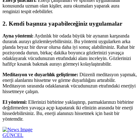
Enerji şifacıları:
Enerji çalışmaları ve spiritüel uygulamalar
konusunda uzman olan kişiler, aura okumaları yaparak aura
renginizi tespit edebilirler.
2. Kendi başınıza yapabileceğiniz uygulamalar
Ayna yöntemi:
Aydınlık bir odada büyük bir aynanın karşısında
durarak aurayı gözlemleyebilirsiniz. Bu yöntemi uygularken arka
planda beyaz bir duvar olursa daha iyi sonuç alabilirsiniz. Rahat bir
pozisyonda durun, birkaç dakika boyunca gözlerinizi yavaşça
odaklayarak vücudunuzun etrafındaki alanı inceleyin. Gözlerinizi
hafifçe kısarak bakmak aurayı görmeyi kolaylaştırabilir.
Meditasyon ve duyarlılık geliştirme:
Düzenli meditasyon yapmak,
enerji alanlarını hissetme ve görme duyarlılığını artırabilir.
Meditasyon sırasında odaklanarak vücudunuzun etrafındaki enerjiyi
hissetmeye çalışın.
El yöntemi:
Ellerinizi birbirine yaklaştırıp, parmaklarınızı birbirine
değdirmeden yavaşça açıp kapatarak iki elinizin arasında bir enerji
hissedebilirsiniz. Bu, enerji alanınızı hissetmek için basit bir
yöntemdir.
GÜNCEL