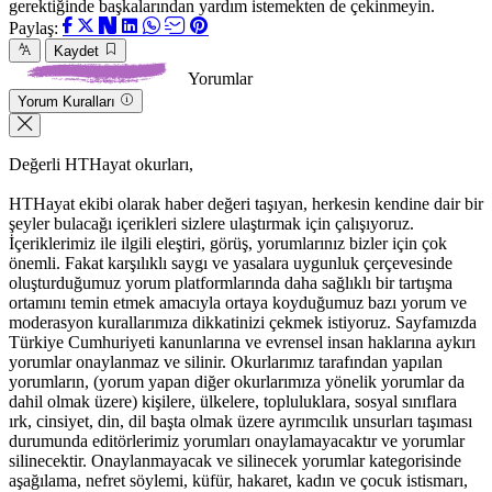
gerektiğinde başkalarından yardım istemekten de çekinmeyin.
Paylaş:
Kaydet
Yorumlar
Yorum Kuralları
Değerli HTHayat okurları,
HTHayat ekibi olarak haber değeri taşıyan, herkesin kendine dair bir
şeyler bulacağı içerikleri sizlere ulaştırmak için çalışıyoruz.
İçeriklerimiz ile ilgili eleştiri, görüş, yorumlarınız bizler için çok
önemli. Fakat karşılıklı saygı ve yasalara uygunluk çerçevesinde
oluşturduğumuz yorum platformlarında daha sağlıklı bir tartışma
ortamını temin etmek amacıyla ortaya koyduğumuz bazı yorum ve
moderasyon kurallarımıza dikkatinizi çekmek istiyoruz. Sayfamızda
Türkiye Cumhuriyeti kanunlarına ve evrensel insan haklarına aykırı
yorumlar onaylanmaz ve silinir. Okurlarımız tarafından yapılan
yorumların, (yorum yapan diğer okurlarımıza yönelik yorumlar da
dahil olmak üzere) kişilere, ülkelere, topluluklara, sosyal sınıflara
ırk, cinsiyet, din, dil başta olmak üzere ayrımcılık unsurları taşıması
durumunda editörlerimiz yorumları onaylamayacaktır ve yorumlar
silinecektir. Onaylanmayacak ve silinecek yorumlar kategorisinde
aşağılama, nefret söylemi, küfür, hakaret, kadın ve çocuk istismarı,