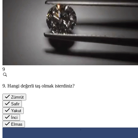
9
9. Hangi değerli taş olmak isterdiniz?
Zümrüt
Safir
Yakut
İnci
Elmas