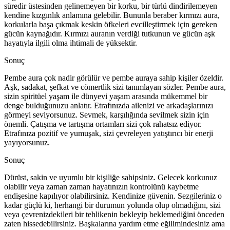
süredir üstesinden gelinemeyen bir korku, bir türlü dindirilemeyen
kendine kızgınlık anlamına gelebilir. Bununla beraber kırmızı aura,
korkularla başa çıkmak keskin öfkeleri evcilleştirmek için gereken
gücün kaynağıdır. Kırmızı auranın verdiği tutkunun ve gücün aşk
hayatıyla ilgili olma ihtimali de yüksektir.
Sonuç
Pembe aura çok nadir görülür ve pembe auraya sahip kişiler özeldir.
Aşk, sadakat, şefkat ve cömertlik sizi tanımlayan sözler. Pembe aura,
sizin spiritüel yaşam ile dünyevi yaşam arasında mükemmel bir
denge bulduğunuzu anlatır. Etrafınızda ailenizi ve arkadaşlarınızı
görmeyi seviyorsunuz. Sevmek, karşılığında sevilmek sizin için
önemli. Çatışma ve tartışma ortamları sizi çok rahatsız ediyor.
Etrafınıza pozitif ve yumuşak, sizi çevreleyen yatıştırıcı bir enerji
yayıyorsunuz.
Sonuç
Dürüst, sakin ve uyumlu bir kişiliğe sahipsiniz. Gelecek korkunuz
olabilir veya zaman zaman hayatınızın kontrolünü kaybetme
endişesine kapılıyor olabilirsiniz. Kendinize güvenin. Sezgileriniz o
kadar güçlü ki, herhangi bir durumun yolunda olup olmadığını, sizi
veya çevrenizdekileri bir tehlikenin bekleyip beklemediğini önceden
zaten hissedebilirsiniz. Başkalarına yardım etme eğilimindesiniz ama