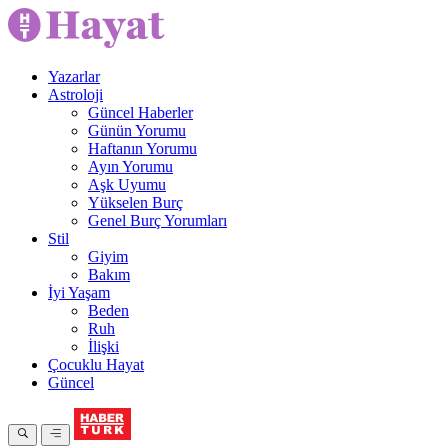
Yazarlar
Astroloji
Güncel Haberler
Günün Yorumu
Haftanın Yorumu
Ayın Yorumu
Aşk Uyumu
Yükselen Burç
Genel Burç Yorumları
Stil
Giyim
Bakım
İyi Yaşam
Beden
Ruh
İlişki
Çocuklu Hayat
Güncel