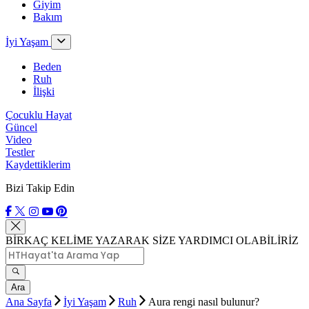
Giyim
Bakım
İyi Yaşam
Beden
Ruh
İlişki
Çocuklu Hayat
Güncel
Video
Testler
Kaydettiklerim
Bizi Takip Edin
BİRKAÇ KELİME YAZARAK SİZE YARDIMCI OLABİLİRİZ
Ara
Ana Sayfa
İyi Yaşam
Ruh
Aura rengi nasıl bulunur?