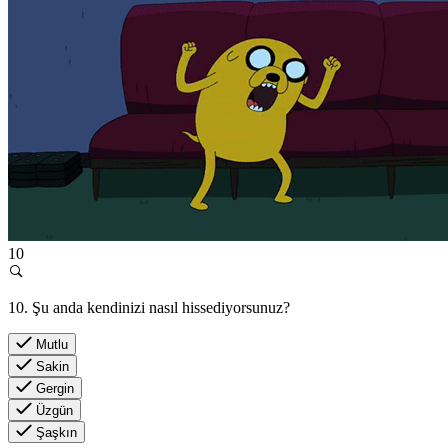
10
10. Şu anda kendinizi nasıl hissediyorsunuz?
Mutlu
Sakin
Gergin
Üzgün
Şaşkın