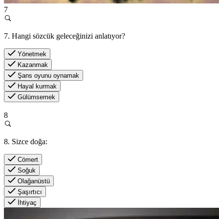
7
7. Hangi sözcük geleceğinizi anlatıyor?
Yönetmek
Kazanmak
Şans oyunu oynamak
Hayal kurmak
Gülümsemek
8
8. Sizce doğa:
Cömert
Soğuk
Olağanüstü
Şaşırtıcı
İhtiyaç