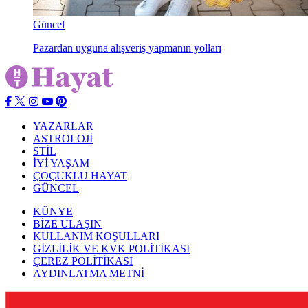
Güncel
Pazardan uyguna alışveriş yapmanın yolları
YAZARLAR
ASTROLOJİ
STİL
İYİ YAŞAM
ÇOÇUKLU HAYAT
GÜNCEL
KÜNYE
BİZE ULAŞIN
KULLANIM KOŞULLARI
GİZLİLİK VE KVK POLİTİKASI
ÇEREZ POLİTİKASI
AYDINLATMA METNİ