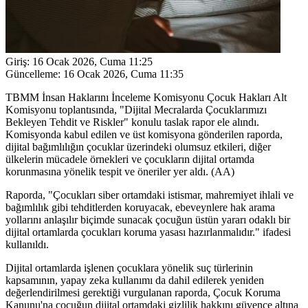
Giriş:
16 Ocak 2026, Cuma 11:25
Güncelleme:
16 Ocak 2026, Cuma 11:35
TBMM İnsan Haklarını İnceleme Komisyonu Çocuk Hakları Alt
Komisyonu toplantısında, "Dijital Mecralarda Çocuklarımızı
Bekleyen Tehdit ve Riskler" konulu taslak rapor ele alındı.
Komisyonda kabul edilen ve üst komisyona gönderilen raporda,
dijital bağımlılığın çocuklar üzerindeki olumsuz etkileri, diğer
ülkelerin mücadele örnekleri ve çocukların dijital ortamda
korunmasına yönelik tespit ve öneriler yer aldı. (AA)
Raporda, "Çocukları siber ortamdaki istismar, mahremiyet ihlali ve
bağımlılık gibi tehditlerden koruyacak, ebeveynlere hak arama
yollarını anlaşılır biçimde sunacak çocuğun üstün yararı odaklı bir
dijital ortamlarda çocukları koruma yasası hazırlanmalıdır." ifadesi
kullanıldı.
Dijital ortamlarda işlenen çocuklara yönelik suç türlerinin
kapsamının, yapay zeka kullanımı da dahil edilerek yeniden
değerlendirilmesi gerektiği vurgulanan raporda, Çocuk Koruma
Kanunu'na çocuğun dijital ortamdaki gizlilik hakkını güvence altına