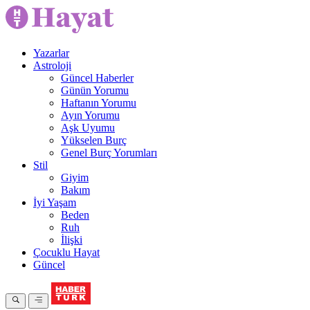
Yazarlar
Astroloji
Güncel Haberler
Günün Yorumu
Haftanın Yorumu
Ayın Yorumu
Aşk Uyumu
Yükselen Burç
Genel Burç Yorumları
Stil
Giyim
Bakım
İyi Yaşam
Beden
Ruh
İlişki
Çocuklu Hayat
Güncel