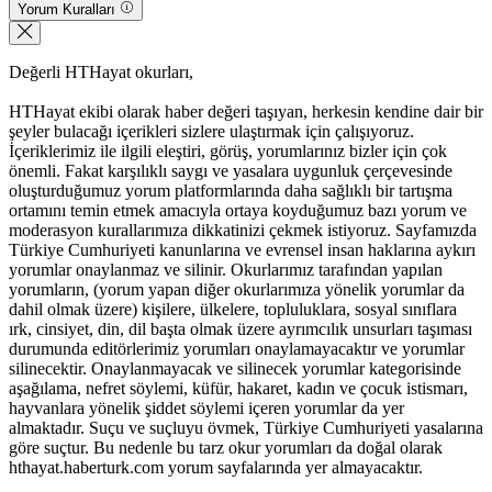
Yorum Kuralları
Değerli HTHayat okurları,
HTHayat ekibi olarak haber değeri taşıyan, herkesin kendine dair bir
şeyler bulacağı içerikleri sizlere ulaştırmak için çalışıyoruz.
İçeriklerimiz ile ilgili eleştiri, görüş, yorumlarınız bizler için çok
önemli. Fakat karşılıklı saygı ve yasalara uygunluk çerçevesinde
oluşturduğumuz yorum platformlarında daha sağlıklı bir tartışma
ortamını temin etmek amacıyla ortaya koyduğumuz bazı yorum ve
moderasyon kurallarımıza dikkatinizi çekmek istiyoruz. Sayfamızda
Türkiye Cumhuriyeti kanunlarına ve evrensel insan haklarına aykırı
yorumlar onaylanmaz ve silinir. Okurlarımız tarafından yapılan
yorumların, (yorum yapan diğer okurlarımıza yönelik yorumlar da
dahil olmak üzere) kişilere, ülkelere, topluluklara, sosyal sınıflara
ırk, cinsiyet, din, dil başta olmak üzere ayrımcılık unsurları taşıması
durumunda editörlerimiz yorumları onaylamayacaktır ve yorumlar
silinecektir. Onaylanmayacak ve silinecek yorumlar kategorisinde
aşağılama, nefret söylemi, küfür, hakaret, kadın ve çocuk istismarı,
hayvanlara yönelik şiddet söylemi içeren yorumlar da yer
almaktadır. Suçu ve suçluyu övmek, Türkiye Cumhuriyeti yasalarına
göre suçtur. Bu nedenle bu tarz okur yorumları da doğal olarak
hthayat.haberturk.com yorum sayfalarında yer almayacaktır.