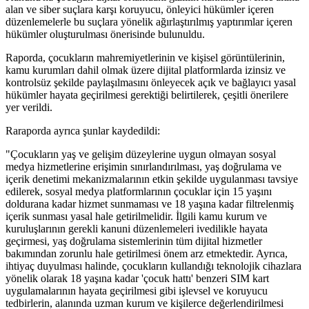
alan ve siber suçlara karşı koruyucu, önleyici hükümler içeren
düzenlemelerle bu suçlara yönelik ağırlaştırılmış yaptırımlar içeren
hükümler oluşturulması önerisinde bulunuldu.
Raporda, çocukların mahremiyetlerinin ve kişisel görüntülerinin,
kamu kurumları dahil olmak üzere dijital platformlarda izinsiz ve
kontrolsüz şekilde paylaşılmasını önleyecek açık ve bağlayıcı yasal
hükümler hayata geçirilmesi gerektiği belirtilerek, çeşitli önerilere
yer verildi.
Raraporda ayrıca şunlar kaydedildi:
"Çocukların yaş ve gelişim düzeylerine uygun olmayan sosyal
medya hizmetlerine erişimin sınırlandırılması, yaş doğrulama ve
içerik denetimi mekanizmalarının etkin şekilde uygulanması tavsiye
edilerek, sosyal medya platformlarının çocuklar için 15 yaşını
doldurana kadar hizmet sunmaması ve 18 yaşına kadar filtrelenmiş
içerik sunması yasal hale getirilmelidir. İlgili kamu kurum ve
kuruluşlarının gerekli kanuni düzenlemeleri ivedilikle hayata
geçirmesi, yaş doğrulama sistemlerinin tüm dijital hizmetler
bakımından zorunlu hale getirilmesi önem arz etmektedir. Ayrıca,
ihtiyaç duyulması halinde, çocukların kullandığı teknolojik cihazlara
yönelik olarak 18 yaşına kadar 'çocuk hattı' benzeri SIM kart
uygulamalarının hayata geçirilmesi gibi işlevsel ve koruyucu
tedbirlerin, alanında uzman kurum ve kişilerce değerlendirilmesi