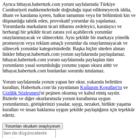
Ayrıca hthayat.haberturk.com yorum sayfalarında Türkiye
Cumhuriyeti mahkemelerinde doğruluğu ispat edilemeyecek iddia,
itham ve karalama içeren, halkın tamamını veya bir bölümünü kin ve
düşmanlığa tahrik eden, provokatif yorumlar da yapılamaz.
Yorumlarda markaların ticari itibarını zedeleyici, karalayıcı ve
herhangi bir şekilde ticari zarara yol açabilecek yorumlar
onaylanmayacak ve silinecektir. Aynı şekilde bir markaya yönelik
promosyon veya reklam amaçlı yorumlar da onaylanmayacak ve
silinecek yorumlar kategorisindedir. Başka hiçbir siteden alınan
linkler hthayat.haberturk.com yorum sayfalarında paylaşılamaz.
hthayat.haberturk.com yorum sayfalarında paylaşılan tüm
yorumların yasal sorumluluğu yorumu yapan okura aittir ve
hthayat.haberturk.com bunlardan sorumlu tutulamaz.
Yorum sayfalarında yorum yapan her okur, yukarıda belirtilen
kuralları, Haberturk.com’da yayınlanan
Kullanım Koşulları'nı
ve
Gizlilik Sözleşmesi
'ni peşinen okumuş ve kabul etmiş sayılır.
Bizlerle ve diğer okurlarımızla yorum kurallarına uygun
yorumlarınızı, görüşlerinizi yasalar, saygı, nezaket, birlikte yaşama
kuralları ve insan haklarına uygun şekilde paylaştığınız için teşekkür
ederiz.
Yorumları okudum onaylıyorum