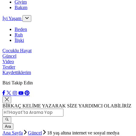
Giyim
Bakım
İyi Yaşam
Beden
Ruh
İlişki
Çocuklu Hayat
Güncel
Video
Testler
Kaydettiklerim
Bizi Takip Edin
BİRKAÇ KELİME YAZARAK SİZE YARDIMCI OLABİLİRİZ
Ara
Ana Sayfa
Güncel
18 yaş altına internet ve sosyal medya