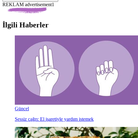
REKLAM advertisement1
İlgili Haberler
Güncel
Sessiz çağrı: El işaretiyle yardım istemek