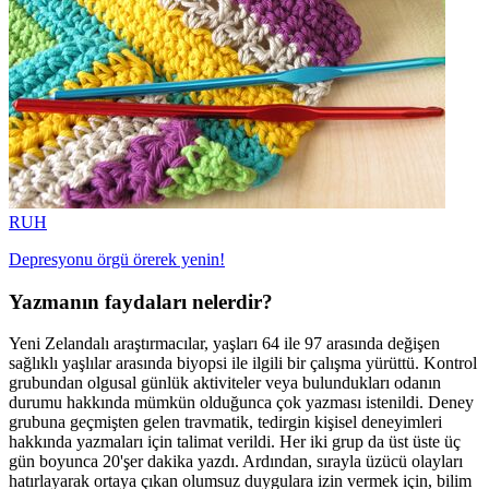
RUH
Depresyonu örgü örerek yenin!
Yazmanın faydaları nelerdir?
Yeni Zelandalı araştırmacılar, yaşları 64 ile 97 arasında değişen
sağlıklı yaşlılar arasında biyopsi ile ilgili bir çalışma yürüttü. Kontrol
grubundan olgusal günlük aktiviteler veya bulundukları odanın
durumu hakkında mümkün olduğunca çok yazması istenildi. Deney
grubuna geçmişten gelen travmatik, tedirgin kişisel deneyimleri
hakkında yazmaları için talimat verildi. Her iki grup da üst üste üç
gün boyunca 20'şer dakika yazdı. Ardından, sırayla üzücü olayları
hatırlayarak ortaya çıkan olumsuz duygulara izin vermek için, bilim