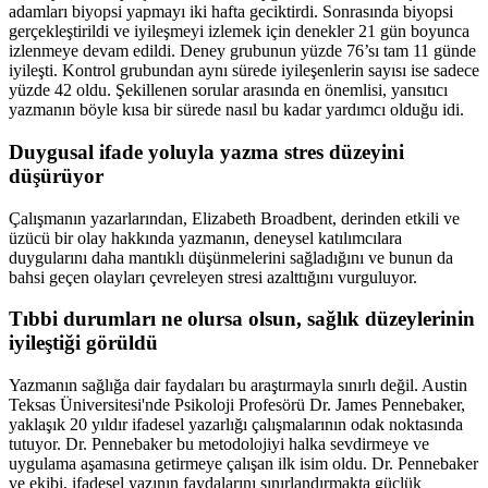
adamları biyopsi yapmayı iki hafta geciktirdi. Sonrasında biyopsi
gerçekleştirildi ve iyileşmeyi izlemek için denekler 21 gün boyunca
izlenmeye devam edildi. Deney grubunun yüzde 76’sı tam 11 günde
iyileşti. Kontrol grubundan aynı sürede iyileşenlerin sayısı ise sadece
yüzde 42 oldu. Şekillenen sorular arasında en önemlisi, yansıtıcı
yazmanın böyle kısa bir sürede nasıl bu kadar yardımcı olduğu idi.
Duygusal ifade yoluyla yazma stres düzeyini
düşürüyor
Çalışmanın yazarlarından, Elizabeth Broadbent, derinden etkili ve
üzücü bir olay hakkında yazmanın, deneysel katılımcılara
duygularını daha mantıklı düşünmelerini sağladığını ve bunun da
bahsi geçen olayları çevreleyen stresi azalttığını vurguluyor.
Tıbbi durumları ne olursa olsun, sağlık düzeylerinin
iyileştiği görüldü
Yazmanın sağlığa dair faydaları bu araştırmayla sınırlı değil. Austin
Teksas Üniversitesi'nde Psikoloji Profesörü Dr. James Pennebaker,
yaklaşık 20 yıldır ifadesel yazarlığı çalışmalarının odak noktasında
tutuyor. Dr. Pennebaker bu metodolojiyi halka sevdirmeye ve
uygulama aşamasına getirmeye çalışan ilk isim oldu. Dr. Pennebaker
ve ekibi, ifadesel yazının faydalarını sınırlandırmakta güçlük