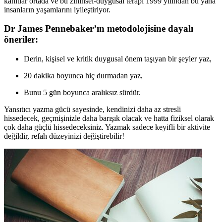
kanıtlar ortada ve bu zihinsel-duygusal terapi 1999 yılından bu yana
insanların yaşamlarını iyileştiriyor.
Dr James Pennebaker’ın metodolojisine dayalı
öneriler:
Derin, kişisel ve kritik duygusal önem taşıyan bir şeyler yaz,
20 dakika boyunca hiç durmadan yaz,
Bunu 5 gün boyunca aralıksız sürdür.
Yansıtıcı yazma gücü sayesinde, kendinizi daha az stresli
hissedecek, geçmişinizle daha barışık olacak ve hatta fiziksel olarak
çok daha güçlü hissedeceksiniz. Yazmak sadece keyifli bir aktivite
değildir, refah düzeyinizi değiştirebilir!