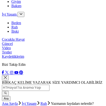
Giyim
Bakım
İyi Yaşam
Beden
Ruh
İlişki
Çocuklu Hayat
Güncel
Video
Testler
Kaydettiklerim
Bizi Takip Edin
BİRKAÇ KELİME YAZARAK SİZE YARDIMCI OLABİLİRİZ
Ara
Ana Sayfa
İyi Yaşam
Ruh
Yazmanın faydaları nelerdir?