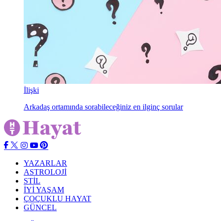
İlişki
Arkadaş ortamında sorabileceğiniz en ilginç sorular
YAZARLAR
ASTROLOJİ
STİL
İYİ YAŞAM
ÇOÇUKLU HAYAT
GÜNCEL