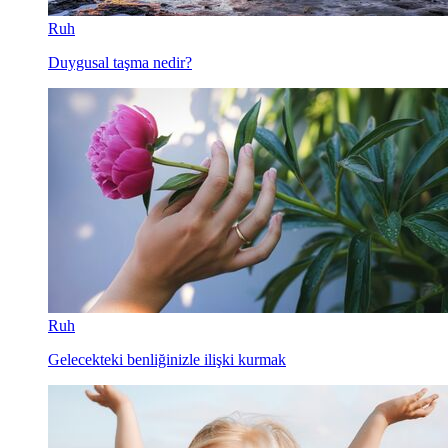
Ruh
Duygusal taşma nedir?
Ruh
Gelecekteki benliğinizle ilişki kurmak