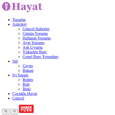
Yazarlar
Astroloji
Güncel Haberler
Günün Yorumu
Haftanın Yorumu
Ayın Yorumu
Aşk Uyumu
Yükselen Burç
Genel Burç Yorumları
Stil
Giyim
Bakım
İyi Yaşam
Beden
Ruh
İlişki
Çocuklu Hayat
Güncel