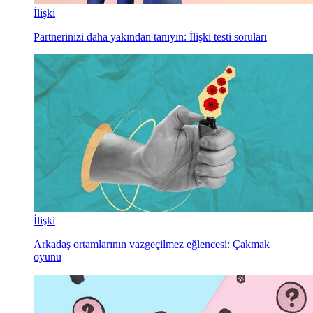
İlişki
Partnerinizi daha yakından tanıyın: İlişki testi soruları
İlişki
Arkadaş ortamlarının vazgeçilmez eğlencesi: Çakmak
oyunu