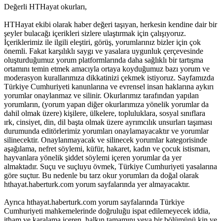
Değerli HTHayat okurları,
HTHayat ekibi olarak haber değeri taşıyan, herkesin kendine dair bir
şeyler bulacağı içerikleri sizlere ulaştırmak için çalışıyoruz.
İçeriklerimiz ile ilgili eleştiri, görüş, yorumlarınız bizler için çok
önemli. Fakat karşılıklı saygı ve yasalara uygunluk çerçevesinde
oluşturduğumuz yorum platformlarında daha sağlıklı bir tartışma
ortamını temin etmek amacıyla ortaya koyduğumuz bazı yorum ve
moderasyon kurallarımıza dikkatinizi çekmek istiyoruz. Sayfamızda
Türkiye Cumhuriyeti kanunlarına ve evrensel insan haklarına aykırı
yorumlar onaylanmaz ve silinir. Okurlarımız tarafından yapılan
yorumların, (yorum yapan diğer okurlarımıza yönelik yorumlar da
dahil olmak üzere) kişilere, ülkelere, topluluklara, sosyal sınıflara
ırk, cinsiyet, din, dil başta olmak üzere ayrımcılık unsurları taşıması
durumunda editörlerimiz yorumları onaylamayacaktır ve yorumlar
silinecektir. Onaylanmayacak ve silinecek yorumlar kategorisinde
aşağılama, nefret söylemi, küfür, hakaret, kadın ve çocuk istismarı,
hayvanlara yönelik şiddet söylemi içeren yorumlar da yer
almaktadır. Suçu ve suçluyu övmek, Türkiye Cumhuriyeti yasalarına
göre suçtur. Bu nedenle bu tarz okur yorumları da doğal olarak
hthayat.haberturk.com yorum sayfalarında yer almayacaktır.
Ayrıca hthayat.haberturk.com yorum sayfalarında Türkiye
Cumhuriyeti mahkemelerinde doğruluğu ispat edilemeyecek iddia,
itham ve karalama içeren, halkın tamamını veya bir bölümünü kin ve