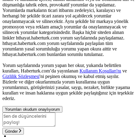
düşmanlığa tahrik eden, provokatif yorumlar da yapılamaz.
Yorumlarda markaların ticari itibarını zedeleyici, karalayıcı ve
herhangi bir şekilde ticari zarara yol açabilecek yorumlar
onaylanmayacak ve silinecektir. Aynı şekilde bir markaya yönelik
promosyon veya reklam amaçlı yorumlar da onaylanmayacak ve
silinecek yorumlar kategorisindedir. Başka hiçbir siteden alınan
linkler hthayat.haberturk.com yorum sayfalarında paylaşılamaz.
hthayat.haberturk.com yorum sayfalarında paylaşılan tüm
yorumların yasal sorumluluğu yorumu yapan okura aittir ve
hthayat.haberturk.com bunlardan sorumlu tutulamaz.
Yorum sayfalarında yorum yapan her okur, yukarıda belirtilen
kuralları, Haberturk.com’da yayınlanan
Kullanım Koşulları'nı
ve
Gizlilik Sözleşmesi
'ni peşinen okumuş ve kabul etmiş sayılır.
Bizlerle ve diğer okurlarımızla yorum kurallarına uygun
yorumlarınızı, görüşlerinizi yasalar, saygı, nezaket, birlikte yaşama
kuralları ve insan haklarına uygun şekilde paylaştığınız için teşekkür
ederiz.
Yorumları okudum onaylıyorum
Gönder