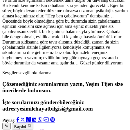
ve onun size açılmasını beklemek daha doğru bir davranış olacaktır.
Bir kendi kendine kalsın rahatlasın sizi yeniden görecektir. Eğer bu
süreç böyle devam eder düzelme olmazsa o zaman psikolojik yardım
alması kaçınılmaz olur. “Hep ben çabalıyorum” demişsiniz…
Öncesinde böyle olmadığına göre bu durumda sizin çabalamanız
eşinizin kendisini size açması için ama eşiniz düzeldi yine siz
çabalıyorsanız evlilik bir kişinin çabalamasıyla yürümez. Çabada
bile denge olmalı, evlilik ancak iki kişinin çabasıyla ömürlük olur.
Durumun gidişatına göre tavır alırsınız düzeldiği zaman da sizin
çabalarınızla sizinle ilgileniyorsa kendisiyle konuşmanız ve
sıkıntılarınızı dile getirmeniz farz olur. İçinizdeki enerjinizi
kaybetmeyin yavrum; evlilik bu hep güle oynaya geçmez arada
böyle durumlar da yaşanır ama aşılır da… Güzel günler diliyorum.
Sevgiler sevgili okurlarıma…
Çözemediğiniz sorunlarınızı yazın, Yeşim Tijen size
önerilerde bulunsun.
İşte sorularınızı gönderebileceğiniz
adres:yesimilehayatbilgisi@gmail.com
Paylaş:
Kaydet