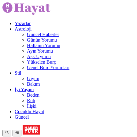
Yazarlar
Astroloji
Güncel Haberler
Günün Yorumu
Haftanın Yorumu
Ayın Yorumu
Aşk Uyumu
Yükselen Burç
Genel Burç Yorumları
Stil
Giyim
Bakım
İyi Yaşam
Beden
Ruh
İlişki
Çocuklu Hayat
Güncel