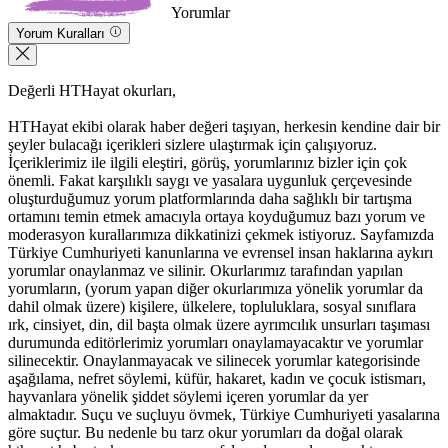
Yorumlar
Yorum Kuralları
Değerli HTHayat okurları,
HTHayat ekibi olarak haber değeri taşıyan, herkesin kendine dair bir
şeyler bulacağı içerikleri sizlere ulaştırmak için çalışıyoruz.
İçeriklerimiz ile ilgili eleştiri, görüş, yorumlarınız bizler için çok
önemli. Fakat karşılıklı saygı ve yasalara uygunluk çerçevesinde
oluşturduğumuz yorum platformlarında daha sağlıklı bir tartışma
ortamını temin etmek amacıyla ortaya koyduğumuz bazı yorum ve
moderasyon kurallarımıza dikkatinizi çekmek istiyoruz. Sayfamızda
Türkiye Cumhuriyeti kanunlarına ve evrensel insan haklarına aykırı
yorumlar onaylanmaz ve silinir. Okurlarımız tarafından yapılan
yorumların, (yorum yapan diğer okurlarımıza yönelik yorumlar da
dahil olmak üzere) kişilere, ülkelere, topluluklara, sosyal sınıflara
ırk, cinsiyet, din, dil başta olmak üzere ayrımcılık unsurları taşıması
durumunda editörlerimiz yorumları onaylamayacaktır ve yorumlar
silinecektir. Onaylanmayacak ve silinecek yorumlar kategorisinde
aşağılama, nefret söylemi, küfür, hakaret, kadın ve çocuk istismarı,
hayvanlara yönelik şiddet söylemi içeren yorumlar da yer
almaktadır. Suçu ve suçluyu övmek, Türkiye Cumhuriyeti yasalarına
göre suçtur. Bu nedenle bu tarz okur yorumları da doğal olarak