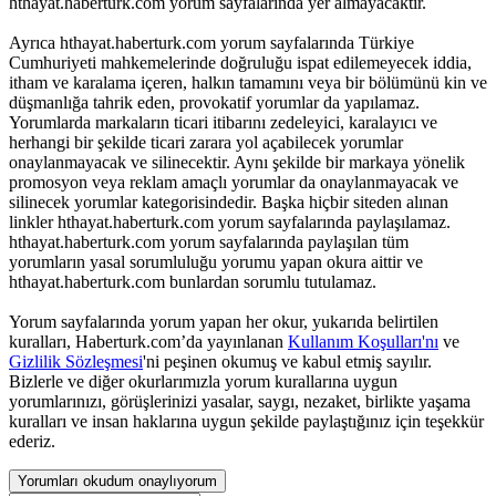
hthayat.haberturk.com yorum sayfalarında yer almayacaktır.
Ayrıca hthayat.haberturk.com yorum sayfalarında Türkiye
Cumhuriyeti mahkemelerinde doğruluğu ispat edilemeyecek iddia,
itham ve karalama içeren, halkın tamamını veya bir bölümünü kin ve
düşmanlığa tahrik eden, provokatif yorumlar da yapılamaz.
Yorumlarda markaların ticari itibarını zedeleyici, karalayıcı ve
herhangi bir şekilde ticari zarara yol açabilecek yorumlar
onaylanmayacak ve silinecektir. Aynı şekilde bir markaya yönelik
promosyon veya reklam amaçlı yorumlar da onaylanmayacak ve
silinecek yorumlar kategorisindedir. Başka hiçbir siteden alınan
linkler hthayat.haberturk.com yorum sayfalarında paylaşılamaz.
hthayat.haberturk.com yorum sayfalarında paylaşılan tüm
yorumların yasal sorumluluğu yorumu yapan okura aittir ve
hthayat.haberturk.com bunlardan sorumlu tutulamaz.
Yorum sayfalarında yorum yapan her okur, yukarıda belirtilen
kuralları, Haberturk.com’da yayınlanan
Kullanım Koşulları'nı
ve
Gizlilik Sözleşmesi
'ni peşinen okumuş ve kabul etmiş sayılır.
Bizlerle ve diğer okurlarımızla yorum kurallarına uygun
yorumlarınızı, görüşlerinizi yasalar, saygı, nezaket, birlikte yaşama
kuralları ve insan haklarına uygun şekilde paylaştığınız için teşekkür
ederiz.
Yorumları okudum onaylıyorum