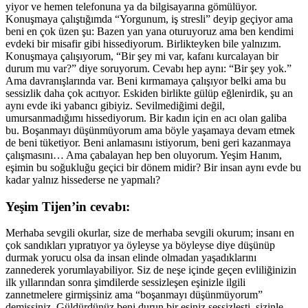
yiyor ve hemen telefonuna ya da bilgisayarına gömülüyor.
Konuşmaya çalıştığımda “Yorgunum, iş stresli” deyip geçiyor ama
beni en çok üzen şu: Bazen yan yana oturuyoruz ama ben kendimi
evdeki bir misafir gibi hissediyorum. Birlikteyken bile yalnızım.
Konuşmaya çalışıyorum, “Bir şey mi var, kafanı kurcalayan bir
durum mu var?” diye soruyorum. Cevabı hep aynı: “Bir şey yok.”
Ama davranışlarında var. Beni kırmamaya çalışıyor belki ama bu
sessizlik daha çok acıtıyor. Eskiden birlikte gülüp eğlenirdik, şu an
aynı evde iki yabancı gibiyiz. Sevilmediğimi değil,
umursanmadığımı hissediyorum. Bir kadın için en acı olan galiba
bu. Boşanmayı düşünmüyorum ama böyle yaşamaya devam etmek
de beni tüketiyor. Beni anlamasını istiyorum, beni geri kazanmaya
çalışmasını… Ama çabalayan hep ben oluyorum. Yeşim Hanım,
eşimin bu soğukluğu geçici bir dönem midir? Bir insan aynı evde bu
kadar yalnız hissederse ne yapmalı?
Yeşim Tijen’in cevabı:
Merhaba sevgili okurlar, size de merhaba sevgili okurum; insanı en
çok sandıkları yıpratıyor ya öyleyse ya böyleyse diye düşünüp
durmak yorucu olsa da insan elinde olmadan yaşadıklarını
zannederek yorumlayabiliyor. Siz de neşe içinde geçen evliliğinizin
ilk yıllarından sonra şimdilerde sessizleşen eşinizle ilgili
zannetmelere girmişsiniz ama “boşanmayı düşünmüyorum”
demişsiniz. Güldürdünüz beni durun bir eşiniz sessizleşti, sizinle