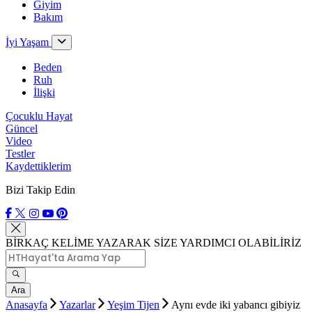
Giyim
Bakım
İyi Yaşam
Beden
Ruh
İlişki
Çocuklu Hayat
Güncel
Video
Testler
Kaydettiklerim
Bizi Takip Edin
BİRKAÇ KELİME YAZARAK SİZE YARDIMCI OLABİLİRİZ
Ara
Anasayfa
Yazarlar
Yeşim Tijen
Aynı evde iki yabancı gibiyiz