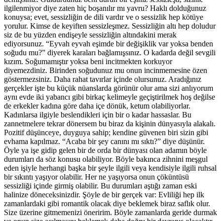
ilgilenmiyor diye zaten hiç boşanılır mı yavru? Haklı dolduğunuz
konuysa; evet, sessizliğin de dili vardır ve o sessizlik hep kötüye
yorulur. Kimse de keyiften sessizleşmez. Sessizliğin altı hep doludur
siz de bu yüzden endişeyle sessizliğin altındakini merak
ediyorsunuz. “Eyvah eyvah eşimde bir değişiklik var yoksa benden
soğudu mu?” diyerek karaları bağlamışsınız. O kadarda değil sevgili
kızım. Soğumamıştır yoksa beni incitmekten korkuyor
diyemezdiniz. Birinden soğudunuz mu onun incinmemesine özen
göstermezsiniz. Daha rahat tavırlar içinde olursunuz. Aradığınız
gerçekler işte bu küçük nüanslarda görünür olur ama sizi anlıyorum
aynı evde iki yabancı gibi birkaç kelimeyle geçiştirilmek hoş değilse
de erkekler kadına göre daha içe dönük, ketum olabiliyorlar.
Kadınlarsa ilgiyle beslendikleri için bir o kadar hassaslar. Bu
zannetmelere tekrar dönersem bu biraz da kişinin dünyasıyla alakalı.
Pozitif düşünceye, duyguya sahip; kendine güvenen biri sizin gibi
evhama kapılmaz. “Acaba bir şey canını mı sıktı?” diye düşünür.
Öyle ya işe gidip gelen bir de orda bir dünyası olan adamın böyle
durumları da söz konusu olabiliyor. Böyle bakınca zihnini meşgul
eden işiyle herhangi başka bir şeyle ilgili veya kendisiyle ilgili ruhsal
bir sıkıntı yaşıyor olabilir. Her ne yaşıyorsa onun çöküntüsü
sessizliği içinde girmiş olabilir. Bu durumları aştığı zaman eski
halinize döneceksinizdir. Şöyle de bir gerçek var: Evliliği hep ilk
zamanlardaki gibi romantik olacak diye beklemek biraz saflık olur.
Size üzerine gitmemenizi öneririm. Böyle zamanlarda geride durmak