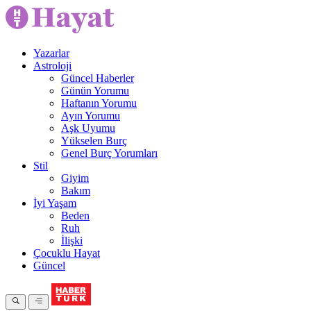
Yazarlar
Astroloji
Güncel Haberler
Günün Yorumu
Haftanın Yorumu
Ayın Yorumu
Aşk Uyumu
Yükselen Burç
Genel Burç Yorumları
Stil
Giyim
Bakım
İyi Yaşam
Beden
Ruh
İlişki
Çocuklu Hayat
Güncel