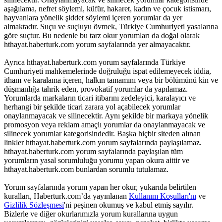
aşağılama, nefret söylemi, küfür, hakaret, kadın ve çocuk istismarı,
hayvanlara yönelik şiddet söylemi içeren yorumlar da yer
almaktadır. Suçu ve suçluyu övmek, Türkiye Cumhuriyeti yasalarına
göre suçtur. Bu nedenle bu tarz okur yorumları da doğal olarak
hthayat.haberturk.com yorum sayfalarında yer almayacaktır.
Ayrıca hthayat.haberturk.com yorum sayfalarında Türkiye
Cumhuriyeti mahkemelerinde doğruluğu ispat edilemeyecek iddia,
itham ve karalama içeren, halkın tamamını veya bir bölümünü kin ve
düşmanlığa tahrik eden, provokatif yorumlar da yapılamaz.
Yorumlarda markaların ticari itibarını zedeleyici, karalayıcı ve
herhangi bir şekilde ticari zarara yol açabilecek yorumlar
onaylanmayacak ve silinecektir. Aynı şekilde bir markaya yönelik
promosyon veya reklam amaçlı yorumlar da onaylanmayacak ve
silinecek yorumlar kategorisindedir. Başka hiçbir siteden alınan
linkler hthayat.haberturk.com yorum sayfalarında paylaşılamaz.
hthayat.haberturk.com yorum sayfalarında paylaşılan tüm
yorumların yasal sorumluluğu yorumu yapan okura aittir ve
hthayat.haberturk.com bunlardan sorumlu tutulamaz.
Yorum sayfalarında yorum yapan her okur, yukarıda belirtilen
kuralları, Haberturk.com’da yayınlanan
Kullanım Koşulları'nı
ve
Gizlilik Sözleşmesi
'ni peşinen okumuş ve kabul etmiş sayılır.
Bizlerle ve diğer okurlarımızla yorum kurallarına uygun