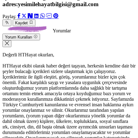
adres:yesimilehayatbilgisi@gmail.com
Paylaş:
Kaydet
Yorumlar
Yorum Kuralları
Değerli HTHayat okurları,
HTHayat ekibi olarak haber değeri taşıyan, herkesin kendine dair bir
şeyler bulacağı içerikleri sizlere ulaştırmak için çalışıyoruz.
İçeriklerimiz ile ilgili eleştiri, görüş, yorumlarınız bizler için çok
önemli. Fakat karşılıklı saygı ve yasalara uygunluk çerçevesinde
oluşturduğumuz yorum platformlarında daha sağlıklı bir tartışma
ortamını temin etmek amacıyla ortaya koyduğumuz bazı yorum ve
moderasyon kurallarımıza dikkatinizi çekmek istiyoruz. Sayfamızda
Türkiye Cumhuriyeti kanunlarına ve evrensel insan haklarına aykırı
yorumlar onaylanmaz ve silinir. Okurlarımız tarafından yapılan
yorumların, (yorum yapan diğer okurlarımıza yönelik yorumlar da
dahil olmak üzere) kişilere, ülkelere, topluluklara, sosyal sınıflara
ırk, cinsiyet, din, dil başta olmak üzere ayrımcılık unsurları taşıması
durumunda editörlerimiz yorumları onaylamayacaktır ve yorumlar
silinecektir. Onaylanmayacak ve silinecek yorumlar kategorisinde