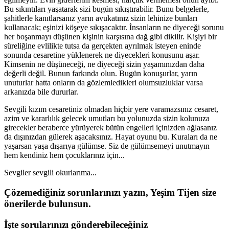
Bu sıkıntıları yaşatarak sizi bugün sıkıştırabilir. Bunu belgelerle,
şahitlerle kanıtlarsanız yarın avukatınız sizin lehinize bunları
kullanacak; eşinizi köşeye sıkışacaktır. İnsanların ne diyeceği sorunu
her boşanmayı düşünen kişinin karşısına dağ gibi dikilir. Kişiyi bir
süreliğine evlilikte tutsa da gerçekten ayrılmak isteyen eninde
sonunda cesaretine yüklenerek ne diyecekleri konusunu aşar.
Kimsenin ne düşüneceği, ne diyeceği sizin yaşamınızdan daha
değerli değil. Bunun farkında olun. Bugün konuşurlar, yarın
unuturlar hatta onların da gözlemledikleri olumsuzluklar varsa
arkanızda bile dururlar.
Sevgili kızım cesaretiniz olmadan hiçbir yere varamazsınız cesaret,
azim ve kararlılık gelecek umutları bu yolunuzda sizin kolunuza
girecekler beraberce yürüyerek bütün engelleri içinizden ağlasanız
da dışınızdan gülerek aşacaksınız. Hayat oyunu bu. Kuraları da ne
yaşarsan yaşa dışarıya gülümse. Siz de gülümsemeyi unutmayın
hem kendiniz hem çocuklarınız için...
Sevgiler sevgili okurlarıma...
Çözemediğiniz sorunlarınızı yazın, Yeşim Tijen size
önerilerde bulunsun.
İşte sorularınızı gönderebileceğiniz