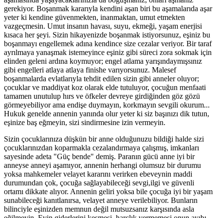
gerekiyor. Boşanmak kararıyla kendini aşan biri bu aşamalarıda aşar
yeter ki kendine güvenmekten, inanmaktan, umut etmekten
vazgeçmesin. Umut insanın havası, suyu, ekmeği, yaşam enerjisi
kısaca her şeyi. Sizin hikayenizde boşanmak istiyorsunuz, eşiniz bu
boşanmayı engellemek adına kendince size cezalar veriyor. Bir taraf
ayrılmaya yanaşmak istemeyince eşiniz gibi süreci zora sokmak için
elinden geleni ardına koymuyor; engel atlama yarışındaymışsınız
gibi engelleri atlaya atlaya finishe varıyorsunuz. Malesef
boşanmalarda evlatlarıyla tehdit edilen sizin gibi anneler oluyor;
çocuklar ve maddiyat koz olarak elde tutuluyor, çocuğun menfaati
tamamen unutulup hırs ve öfkeler devreye girdiğinden göz gözü
görmeyebiliyor ama endişe duymayın, korkmayın sevgili okurum...
Hukuk genelde annenin yanında olur yeter ki siz başınızı dik tutun,
eşinize baş eğmeyin, sizi sindirmesine izin vermeyin.
Sizin çocuklarınıza düşkün bir anne olduğunuzu bildiği halde sizi
çocuklarınızdan koparmakla cezalandırmaya çalışmış, imkanları
sayesinde adeta "Güç bende" demiş. Paranın gücü anne iyi bir
anneyse anneyi aşamıyor, annenin herhangi olumsuz bir durumu
yoksa mahkemeler velayet kararını verirken ebeveynin maddi
durumundan çok, çocuğa sağlayabileceği sevgi,ilgi ve güvenli
ortamı dikkate alıyor. Annenin geliri yoksa bile çocuğa iyi bir yaşam
sunabileceği kanıtlanırsa, velayet anneye verilebiliyor. Bunların
bilinciyle eşinizden memnun değil mutsuzsanız karşısında asla
eğilmeyin. Evin giderlerini kesmesi, harçlık vermemesi onun ayıbı.