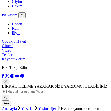
Giyim
Bakım
İyi Yaşam
Beden
Ruh
İlişki
Çocuklu Hayat
Güncel
Video
Testler
Kaydettiklerim
Bizi Takip Edin
BİRKAÇ KELİME YAZARAK SİZE YARDIMCI OLABİLİRİZ
Ara
Anasayfa
Yazarlar
Yeşim Tijen
Hem boşanma derdi hem