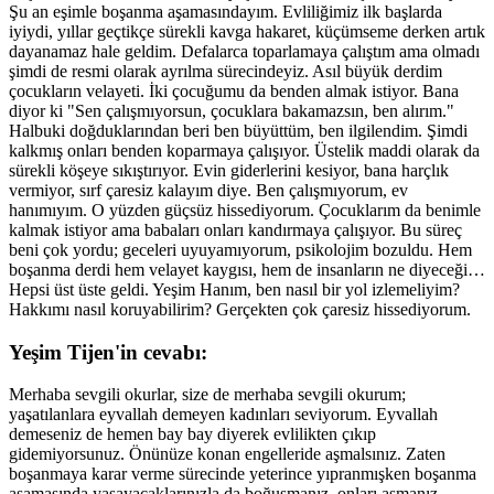
Şu an eşimle boşanma aşamasındayım. Evliliğimiz ilk başlarda
iyiydi, yıllar geçtikçe sürekli kavga hakaret, küçümseme derken artık
dayanamaz hale geldim. Defalarca toparlamaya çalıştım ama olmadı
şimdi de resmi olarak ayrılma sürecindeyiz. Asıl büyük derdim
çocukların velayeti. İki çocuğumu da benden almak istiyor. Bana
diyor ki "Sen çalışmıyorsun, çocuklara bakamazsın, ben alırım."
Halbuki doğduklarından beri ben büyüttüm, ben ilgilendim. Şimdi
kalkmış onları benden koparmaya çalışıyor. Üstelik maddi olarak da
sürekli köşeye sıkıştırıyor. Evin giderlerini kesiyor, bana harçlık
vermiyor, sırf çaresiz kalayım diye. Ben çalışmıyorum, ev
hanımıyım. O yüzden güçsüz hissediyorum. Çocuklarım da benimle
kalmak istiyor ama babaları onları kandırmaya çalışıyor. Bu süreç
beni çok yordu; geceleri uyuyamıyorum, psikolojim bozuldu. Hem
boşanma derdi hem velayet kaygısı, hem de insanların ne diyeceği…
Hepsi üst üste geldi. Yeşim Hanım, ben nasıl bir yol izlemeliyim?
Hakkımı nasıl koruyabilirim? Gerçekten çok çaresiz hissediyorum.
Yeşim Tijen'in cevabı:
Merhaba sevgili okurlar, size de merhaba sevgili okurum;
yaşatılanlara eyvallah demeyen kadınları seviyorum. Eyvallah
demeseniz de hemen bay bay diyerek evlilikten çıkıp
gidemiyorsunuz. Önünüze konan engelleride aşmalsınız. Zaten
boşanmaya karar verme sürecinde yeterince yıpranmışken boşanma
aşamasında yaşayacaklarınızla da boğuşmanız, onları aşmanız