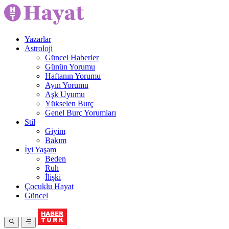
Yazarlar
Astroloji
Güncel Haberler
Günün Yorumu
Haftanın Yorumu
Ayın Yorumu
Aşk Uyumu
Yükselen Burç
Genel Burç Yorumları
Stil
Giyim
Bakım
İyi Yaşam
Beden
Ruh
İlişki
Çocuklu Hayat
Güncel