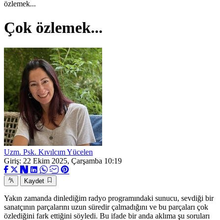
özlemek...
Çok özlemek...
Uzm. Psk. Kıvılcım Yücelen
Giriş: 22 Ekim 2025, Çarşamba 10:19
Kaydet
Yakın zamanda dinlediğim radyo programındaki sunucu, sevdiği bir
sanatçının parçalarını uzun süredir çalmadığını ve bu parçaları çok
özlediğini fark ettiğini söyledi. Bu ifade bir anda aklıma şu soruları