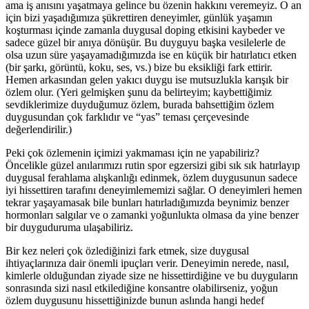
ama iş anısını yaşatmaya gelince bu özenin hakkını veremeyiz. O an
için bizi yaşadığımıza şükrettiren deneyimler, günlük yaşamın
koşturması içinde zamanla duygusal doping etkisini kaybeder ve
sadece güzel bir anıya dönüşür. Bu duyguyu başka vesilelerle de
olsa uzun süre yaşayamadığımızda ise en küçük bir hatırlatıcı etken
(bir şarkı, görüntü, koku, ses, vs.) bize bu eksikliği fark ettirir.
Hemen arkasından gelen yakıcı duygu ise mutsuzlukla karışık bir
özlem olur. (Yeri gelmişken şunu da belirteyim; kaybettiğimiz
sevdiklerimize duyduğumuz özlem, burada bahsettiğim özlem
duygusundan çok farklıdır ve “yas” teması çerçevesinde
değerlendirilir.)
Peki çok özlemenin içimizi yakmaması için ne yapabiliriz?
Öncelikle güzel anılarımızı rutin spor egzersizi gibi sık sık hatırlayıp
duygusal ferahlama alışkanlığı edinmek, özlem duygusunun sadece
iyi hissettiren tarafını deneyimlememizi sağlar. O deneyimleri hemen
tekrar yaşayamasak bile bunları hatırladığımızda beynimiz benzer
hormonları salgılar ve o zamanki yoğunlukta olmasa da yine benzer
bir duyguduruma ulaşabiliriz.
Bir kez neleri çok özlediğinizi fark etmek, size duygusal
ihtiyaçlarınıza dair önemli ipuçları verir. Deneyimin nerede, nasıl,
kimlerle olduğundan ziyade size ne hissettirdiğine ve bu duyguların
sonrasında sizi nasıl etkilediğine konsantre olabilirseniz, yoğun
özlem duygusunu hissettiğinizde bunun aslında hangi hedef