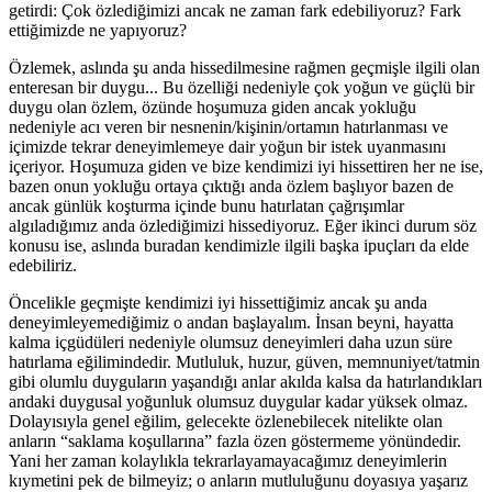
getirdi: Çok özlediğimizi ancak ne zaman fark edebiliyoruz? Fark
ettiğimizde ne yapıyoruz?
Özlemek, aslında şu anda hissedilmesine rağmen geçmişle ilgili olan
enteresan bir duygu... Bu özelliği nedeniyle çok yoğun ve güçlü bir
duygu olan özlem, özünde hoşumuza giden ancak yokluğu
nedeniyle acı veren bir nesnenin/kişinin/ortamın hatırlanması ve
içimizde tekrar deneyimlemeye dair yoğun bir istek uyanmasını
içeriyor. Hoşumuza giden ve bize kendimizi iyi hissettiren her ne ise,
bazen onun yokluğu ortaya çıktığı anda özlem başlıyor bazen de
ancak günlük koşturma içinde bunu hatırlatan çağrışımlar
algıladığımız anda özlediğimizi hissediyoruz. Eğer ikinci durum söz
konusu ise, aslında buradan kendimizle ilgili başka ipuçları da elde
edebiliriz.
Öncelikle geçmişte kendimizi iyi hissettiğimiz ancak şu anda
deneyimleyemediğimiz o andan başlayalım. İnsan beyni, hayatta
kalma içgüdüleri nedeniyle olumsuz deneyimleri daha uzun süre
hatırlama eğilimindedir. Mutluluk, huzur, güven, memnuniyet/tatmin
gibi olumlu duyguların yaşandığı anlar akılda kalsa da hatırlandıkları
andaki duygusal yoğunluk olumsuz duygular kadar yüksek olmaz.
Dolayısıyla genel eğilim, gelecekte özlenebilecek nitelikte olan
anların “saklama koşullarına” fazla özen göstermeme yönündedir.
Yani her zaman kolaylıkla tekrarlayamayacağımız deneyimlerin
kıymetini pek de bilmeyiz; o anların mutluluğunu doyasıya yaşarız