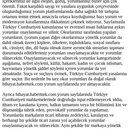
İçeriklerimiz ile ilgili eleştiri, görüş, yorumlarınız bizler için çok
önemli. Fakat karşılıklı saygı ve yasalara uygunluk çerçevesinde
oluşturduğumuz yorum platformlarında daha sağlıklı bir tartışma
ortamını temin etmek amacıyla ortaya koyduğumuz bazı yorum ve
moderasyon kurallarımıza dikkatinizi çekmek istiyoruz. Sayfamızda
Türkiye Cumhuriyeti kanunlarına ve evrensel insan haklarına aykırı
yorumlar onaylanmaz ve silinir. Okurlarımız tarafından yapılan
yorumların, (yorum yapan diğer okurlarımıza yönelik yorumlar da
dahil olmak üzere) kişilere, ülkelere, topluluklara, sosyal sınıflara
ırk, cinsiyet, din, dil başta olmak üzere ayrımcılık unsurları taşıması
durumunda editörlerimiz yorumları onaylamayacaktır ve yorumlar
silinecektir. Onaylanmayacak ve silinecek yorumlar kategorisinde
aşağılama, nefret söylemi, küfür, hakaret, kadın ve çocuk istismarı,
hayvanlara yönelik şiddet söylemi içeren yorumlar da yer
almaktadır. Suçu ve suçluyu övmek, Türkiye Cumhuriyeti yasalarına
göre suçtur. Bu nedenle bu tarz okur yorumları da doğal olarak
hthayat.haberturk.com yorum sayfalarında yer almayacaktır.
Ayrıca hthayat.haberturk.com yorum sayfalarında Türkiye
Cumhuriyeti mahkemelerinde doğruluğu ispat edilemeyecek iddia,
itham ve karalama içeren, halkın tamamını veya bir bölümünü kin ve
düşmanlığa tahrik eden, provokatif yorumlar da yapılamaz.
Yorumlarda markaların ticari itibarını zedeleyici, karalayıcı ve
herhangi bir şekilde ticari zarara yol açabilecek yorumlar
onaylanmayacak ve silinecektir. Aynı şekilde bir markaya yönelik