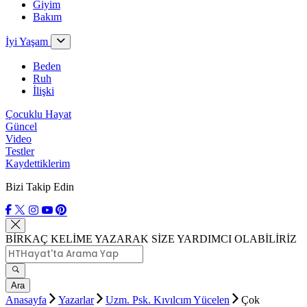
Giyim
Bakım
İyi Yaşam
Beden
Ruh
İlişki
Çocuklu Hayat
Güncel
Video
Testler
Kaydettiklerim
Bizi Takip Edin
BİRKAÇ KELİME YAZARAK SİZE YARDIMCI OLABİLİRİZ
Ara
Anasayfa
Yazarlar
Uzm. Psk. Kıvılcım Yücelen
Çok