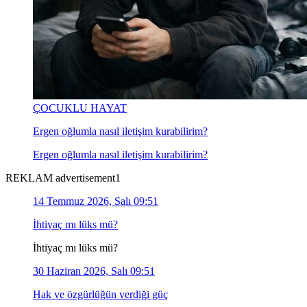
ÇOCUKLU HAYAT
Ergen oğlumla nasıl iletişim kurabilirim?
Ergen oğlumla nasıl iletişim kurabilirim?
REKLAM advertisement1
14 Temmuz 2026, Salı 09:51
İhtiyaç mı lüks mü?
İhtiyaç mı lüks mü?
30 Haziran 2026, Salı 09:51
Hak ve özgürlüğün verdiği güç