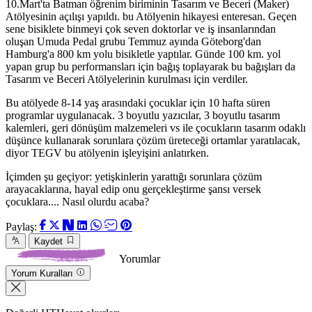
10.Mart'ta Batman öğrenim biriminin Tasarım ve Beceri (Maker)
Atölyesinin açılışı yapıldı. bu Atölyenin hikayesi enteresan. Geçen
sene bisiklete binmeyi çok seven doktorlar ve iş insanlarından
oluşan Umuda Pedal grubu Temmuz ayında Göteborg'dan
Hamburg'a 800 km yolu bisikletle yaptılar. Günde 100 km. yol
yapan grup bu performansları için bağış toplayarak bu bağışları da
Tasarım ve Beceri Atölyelerinin kurulması için verdiler.
Bu atölyede 8-14 yaş arasındaki çocuklar için 10 hafta süren
programlar uygulanacak. 3 boyutlu yazıcılar, 3 boyutlu tasarım
kalemleri, geri dönüşüm malzemeleri vs ile çocukların tasarım odaklı
düşünce kullanarak sorunlara çözüm üreteceği ortamlar yaratılacak,
diyor TEGV bu atölyenin işleyişini anlatırken.
İçimden şu geçiyor: yetişkinlerin yarattığı sorunlara çözüm
arayacaklarına, hayal edip onu gerçekleştirme şansı versek
çocuklara.... Nasıl olurdu acaba?
Paylaş:
Kaydet
Yorumlar
Yorum Kuralları