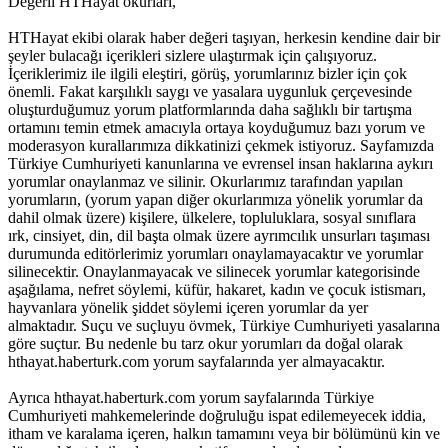
Değerli HTHayat okurları,
HTHayat ekibi olarak haber değeri taşıyan, herkesin kendine dair bir
şeyler bulacağı içerikleri sizlere ulaştırmak için çalışıyoruz.
İçeriklerimiz ile ilgili eleştiri, görüş, yorumlarınız bizler için çok
önemli. Fakat karşılıklı saygı ve yasalara uygunluk çerçevesinde
oluşturduğumuz yorum platformlarında daha sağlıklı bir tartışma
ortamını temin etmek amacıyla ortaya koyduğumuz bazı yorum ve
moderasyon kurallarımıza dikkatinizi çekmek istiyoruz. Sayfamızda
Türkiye Cumhuriyeti kanunlarına ve evrensel insan haklarına aykırı
yorumlar onaylanmaz ve silinir. Okurlarımız tarafından yapılan
yorumların, (yorum yapan diğer okurlarımıza yönelik yorumlar da
dahil olmak üzere) kişilere, ülkelere, topluluklara, sosyal sınıflara
ırk, cinsiyet, din, dil başta olmak üzere ayrımcılık unsurları taşıması
durumunda editörlerimiz yorumları onaylamayacaktır ve yorumlar
silinecektir. Onaylanmayacak ve silinecek yorumlar kategorisinde
aşağılama, nefret söylemi, küfür, hakaret, kadın ve çocuk istismarı,
hayvanlara yönelik şiddet söylemi içeren yorumlar da yer
almaktadır. Suçu ve suçluyu övmek, Türkiye Cumhuriyeti yasalarına
göre suçtur. Bu nedenle bu tarz okur yorumları da doğal olarak
hthayat.haberturk.com yorum sayfalarında yer almayacaktır.
Ayrıca hthayat.haberturk.com yorum sayfalarında Türkiye
Cumhuriyeti mahkemelerinde doğruluğu ispat edilemeyecek iddia,
itham ve karalama içeren, halkın tamamını veya bir bölümünü kin ve