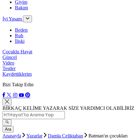
Giyim
Bakım
İyi Yaşam
Beden
Ruh
İlişki
Çocuklu Hayat
Güncel
Video
Testler
Kaydettiklerim
Bizi Takip Edin
BİRKAÇ KELİME YAZARAK SİZE YARDIMCI OLABİLİRİZ
Ara
Anasayfa
Yazarlar
Damla Çeliktaban
Batman'ın çocukları