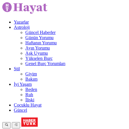
Yazarlar
Astroloji
Güncel Haberler
Günün Yorumu
Haftanın Yorumu
Ayın Yorumu
Aşk Uyumu
Yükselen Burç
Genel Burç Yorumları
Stil
Giyim
Bakım
İyi Yaşam
Beden
Ruh
İlişki
Çocuklu Hayat
Güncel