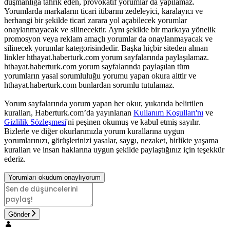
düşmanlığa tahrik eden, provokatif yorumlar da yapılamaz.
Yorumlarda markaların ticari itibarını zedeleyici, karalayıcı ve
herhangi bir şekilde ticari zarara yol açabilecek yorumlar
onaylanmayacak ve silinecektir. Aynı şekilde bir markaya yönelik
promosyon veya reklam amaçlı yorumlar da onaylanmayacak ve
silinecek yorumlar kategorisindedir. Başka hiçbir siteden alınan
linkler hthayat.haberturk.com yorum sayfalarında paylaşılamaz.
hthayat.haberturk.com yorum sayfalarında paylaşılan tüm
yorumların yasal sorumluluğu yorumu yapan okura aittir ve
hthayat.haberturk.com bunlardan sorumlu tutulamaz.
Yorum sayfalarında yorum yapan her okur, yukarıda belirtilen
kuralları, Haberturk.com’da yayınlanan
Kullanım Koşulları'nı
ve
Gizlilik Sözleşmesi
'ni peşinen okumuş ve kabul etmiş sayılır.
Bizlerle ve diğer okurlarımızla yorum kurallarına uygun
yorumlarınızı, görüşlerinizi yasalar, saygı, nezaket, birlikte yaşama
kuralları ve insan haklarına uygun şekilde paylaştığınız için teşekkür
ederiz.
Yorumları okudum onaylıyorum
Gönder