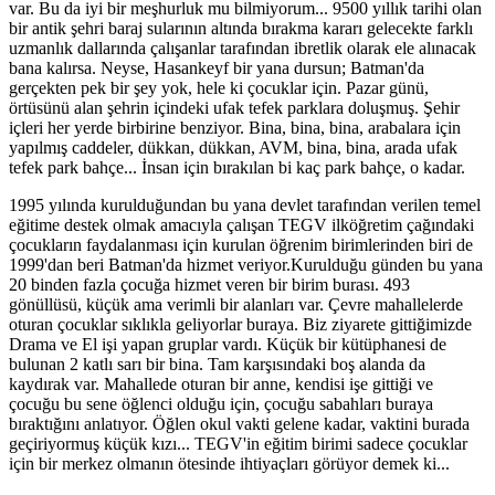
var. Bu da iyi bir meşhurluk mu bilmiyorum... 9500 yıllık tarihi olan
bir antik şehri baraj sularının altında bırakma kararı gelecekte farklı
uzmanlık dallarında çalışanlar tarafından ibretlik olarak ele alınacak
bana kalırsa. Neyse, Hasankeyf bir yana dursun; Batman'da
gerçekten pek bir şey yok, hele ki çocuklar için. Pazar günü,
örtüsünü alan şehrin içindeki ufak tefek parklara doluşmuş. Şehir
içleri her yerde birbirine benziyor. Bina, bina, bina, arabalara için
yapılmış caddeler, dükkan, dükkan, AVM, bina, bina, arada ufak
tefek park bahçe... İnsan için bırakılan bi kaç park bahçe, o kadar.
1995 yılında kurulduğundan bu yana devlet tarafından verilen temel
eğitime destek olmak amacıyla çalışan TEGV ilköğretim çağındaki
çocukların faydalanması için kurulan öğrenim birimlerinden biri de
1999'dan beri Batman'da hizmet veriyor.Kurulduğu günden bu yana
20 binden fazla çocuğa hizmet veren bir birim burası. 493
gönüllüsü, küçük ama verimli bir alanları var. Çevre mahallelerde
oturan çocuklar sıklıkla geliyorlar buraya. Biz ziyarete gittiğimizde
Drama ve El işi yapan gruplar vardı. Küçük bir kütüphanesi de
bulunan 2 katlı sarı bir bina. Tam karşısındaki boş alanda da
kaydırak var. Mahallede oturan bir anne, kendisi işe gittiği ve
çocuğu bu sene öğlenci olduğu için, çocuğu sabahları buraya
bıraktığını anlatıyor. Öğlen okul vakti gelene kadar, vaktini burada
geçiriyormuş küçük kızı... TEGV'in eğitim birimi sadece çocuklar
için bir merkez olmanın ötesinde ihtiyaçları görüyor demek ki...