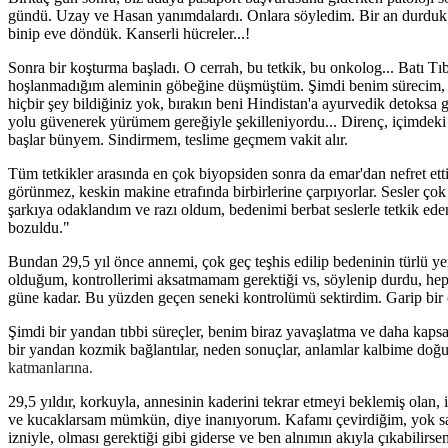
gündü. Uzay ve Hasan yanımdalardı. Onlara söyledim. Bir an durduk
binip eve döndük. Kanserli hücreler...!
Sonra bir koşturma başladı. O cerrah, bu tetkik, bu onkolog... Batı T
hoşlanmadığım aleminin göbeğine düşmüştüm. Şimdi benim sürecim, bir
hiçbir şey bildiğiniz yok, bırakın beni Hindistan'a ayurvedik detoksa
yolu güvenerek yürümem gereğiyle şekilleniyordu... Direnç, içimdek
başlar bünyem. Sindirmem, teslime geçmem vakit alır.
Tüm tetkikler arasında en çok biyopsiden sonra da emar'dan nefret etti
görünmez, keskin makine etrafında birbirlerine çarpıyorlar. Sesler çok 
şarkıya odaklandım ve razı oldum, bedenimi berbat seslerle tetkik ed
bozuldu."
Bundan 29,5 yıl önce annemi, çok geç teşhis edilip bedeninin türlü 
olduğum, kontrollerimi aksatmamam gerektiği vs, söylenip durdu, hep
güne kadar. Bu yüzden geçen seneki kontrolümü sektirdim. Garip bir ce
Şimdi bir yandan tıbbi süreçler, benim biraz yavaşlatma ve daha kaps
bir yandan kozmik bağlantılar, neden sonuçlar, anlamlar kalbime doğu
katmanlarına.
29,5 yıldır, korkuyla, annesinin kaderini tekrar etmeyi beklemiş olan
ve kucaklarsam mümkün, diye inanıyorum. Kafamı çevirdiğim, yok say
izniyle, olması gerektiği gibi giderse ve ben alnımın akıyla çıkabilir