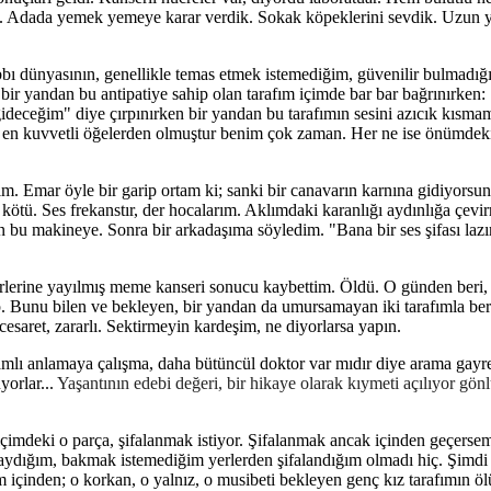
. Adada yemek yemeye karar verdik. Sokak köpeklerini sevdik. Uzun 
ıbbı dünyasının, genellikle temas etmek istemediğim, güvenilir bulmadığ
 yandan bu antipatiye sahip olan tarafım içimde bar bar bağrınırken:
 gideceğim" diye çırpınırken bir yandan bu tarafımın sesini azıcık kısm
i en kuvvetli öğelerden olmuştur benim çok zaman. Her ne ise önümdek
m. Emar öyle bir garip ortam ki; sanki bir canavarın karnına gidiyorsun
kötü. Ses frekanstır, der hocalarım. Aklımdaki karanlığı aydınlığa çevirm
en bu makineye. Sonra bir arkadaşıma söyledim. "Bana bir ses şifası laz
yerlerine yayılmış meme kanseri sonucu kaybettim. Öldü. O günden beri,
. Bunu bilen ve bekleyen, bir yandan da umursamayan iki tarafımla be
saret, zararlı. Sektirmeyin kardeşim, ne diyorlarsa yapın.
amlı anlamaya çalışma, daha bütüncül doktor var mıdır diye arama gayre
yorlar...
Yaşantının edebi değeri, bir hikaye olarak kıymeti açılıyor gö
, içimdeki o parça, şifalanmak istiyor. Şifalanmak ancak içinden geçers
dığım, bakmak istemediğim yerlerden şifalandığım olmadı hiç. Şimdi b
sem içinden; o korkan, o yalnız, o musibeti bekleyen genç kız tarafımın 