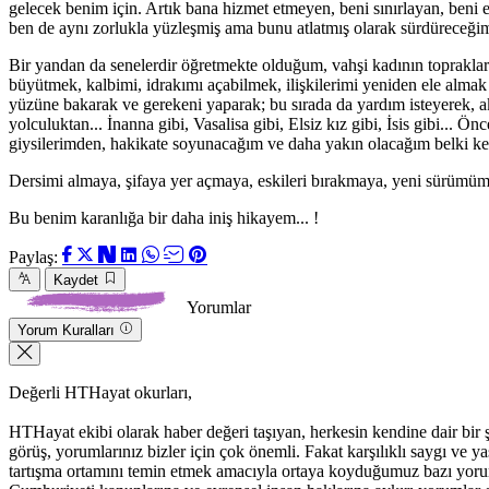
gelecek benim için. Artık bana hizmet etmeyen, beni sınırlayan, beni
ben de aynı zorlukla yüzleşmiş ama bunu atlatmış olarak sürdüreceğ
Bir yandan da senelerdir öğretmekte olduğum, vahşi kadının topraklar
büyütmek, kalbimi, idrakımı açabilmek, ilişkilerimi yeniden ele almak 
yüzüne bakarak ve gerekeni yaparak; bu sırada da yardım isteyerek,
yolculuktan... İnanna gibi, Vasalisa gibi, Elsiz kız gibi, İsis gibi..
giysilerimden, hakikate soyunacağım ve daha yakın olacağım belki kend
Dersimi almaya, şifaya yer açmaya, eskileri bırakmaya, yeni sürümüm
Bu benim karanlığa bir daha iniş hikayem... !
Paylaş:
Kaydet
Yorumlar
Yorum Kuralları
Değerli HTHayat okurları,
HTHayat ekibi olarak haber değeri taşıyan, herkesin kendine dair bir şeyle
görüş, yorumlarınız bizler için çok önemli. Fakat karşılıklı saygı ve
tartışma ortamını temin etmek amacıyla ortaya koyduğumuz bazı yoru