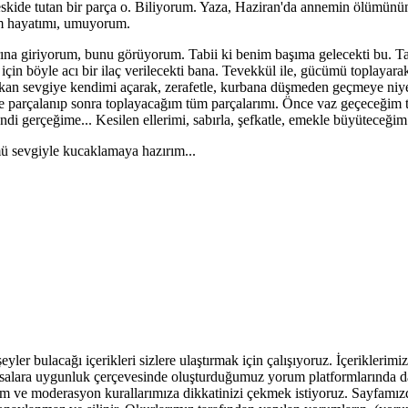
 eskide tutan bir parça o. Biliyorum. Yaza, Haziran'da annemin ölümünü
im hayatımı, umuyorum.
ına giriyorum, bunu görüyorum. Tabii ki benim başıma gelecekti bu. Tab
için böyle acı bir ilaç verilecekti bana. Tevekkül ile, gücümü toplayarak
 akan sevgiye kendimi açarak, zerafetle, kurbana düşmeden geçmeye niy
. Önce parçalanıp sonra toplayacağım tüm parçalarımı. Önce vaz geçeceğim 
i gerçeğime... Kesilen ellerimi, sabırla, şefkatle, emekle büyüteceğim
ü sevgiyle kucaklamaya hazırım...
r bulacağı içerikleri sizlere ulaştırmak için çalışıyoruz. İçeriklerimiz ile
 yasalara uygunluk çerçevesinde oluşturduğumuz yorum platformlarında da
m ve moderasyon kurallarımıza dikkatinizi çekmek istiyoruz. Sayfamız