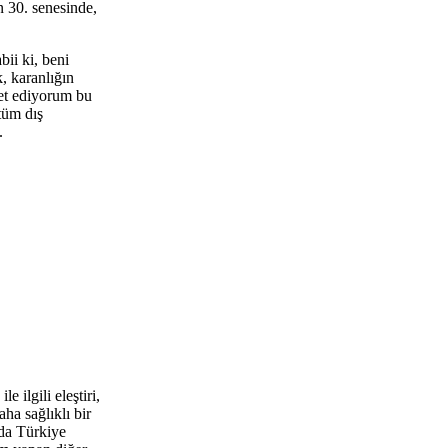
n 30. senesinde,
ii ki, beni
, karanlığın
et ediyorum bu
tüm dış
.
 ilgili eleştiri,
ha sağlıklı bir
da Türkiye