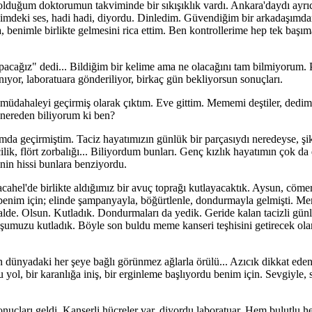
olduğum doktorumun takviminde bir sıkışıklık vardı. Ankara'daydı ayrı
 İçimdeki ses, hadi hadi, diyordu. Dinledim. Güvendiğim bir arkadaşımdan
 benimle birlikte gelmesini rica ettim. Ben kontrollerime hep tek başım
apacağız" dedi... Bildiğim bir kelime ama ne olacağını tam bilmiyorum. 
ıyor, laboratuara gönderiliyor, birkaç gün bekliyorsun sonuçları.
üdahaleyi geçirmiş olarak çıktım. Eve gittim. Mememi deştiler, dedim
i nereden biliyorum ki ben?
umda geçirmiştim. Taciz hayatımızın günlük bir parçasıydı neredeyse, şik
ilik, flört zorbalığı... Biliyordum bunları. Genç kızlık hayatımın çok 
nin hissi bunlara benziyordu.
hel'de birlikte aldığımız bir avuç toprağı kutlayacaktık. Aysun, cömer
benim için; elinde şampanyayla, böğürtlenle, dondurmayla gelmişti. 
malde. Olsun. Kutladık. Dondurmaları da yedik. Geride kalan tacizli günl
luşumuzu kutladık. Böyle son buldu meme kanseri teşhisini getirecek ol
ünyadaki her şeye bağlı görünmez ağlarla örülü... Azıcık dikkat eden 
rlu yol, bir karanlığa iniş, bir erginleme başlıyordu benim için. Sevgiyle,
nuçları geldi. Kanserli hücreler var, diyordu laboratuar. Hem bulutlu h