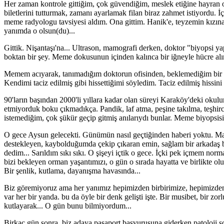
Her zaman kontrole gittiğim, çok güvendiğim, meslek etiğine hayran 
biletlerini tutturmak, zamanı ayarlamak filan biraz zahmet istiyordu.
meme radyologu tavsiyesi aldım. Ona gittim. Hanik'e, teyzemin kızına,
yanımda o olsun(du)...
Gittik. Nişantaşı'na... Ultrason, mamografi derken, doktor "biyopsi y
boktan bir şey. Meme dokusunun içinden kalınca bir iğneyle hücre alın
Memem acıyarak, tanımadığım doktorun ofisinden, beklemediğim bir m
Kendimi taciz edilmiş gibi hissettiğimi söyledim. Taciz edilmiş hissin
90'ların başından 2000'li yıllara kadar olan süreyi Karaköy'deki okul
etmiyorduk boku çıkmadıkça. Pandik, laf atma, peşine takılma, teşhirc
istemediğim, çok şükür geçip gitmiş anılarıydı bunlar. Meme biyopsisi
O gece Aysun gelecekti. Günümün nasıl geçtiğinden haberi yoktu. Maca
destekleyen, kaybolduğumda çekip çıkaran emin, sağlam bir arkadaş 
dedim... Sarıldım sıkı sıkı. O şişeyi içtik o gece. İçki pek içmem nor
bizi bekleyen orman yaşantımızı, o gün o sırada hayatta ve birlikte o
Bir şenlik, kutlama, dayanışma havasında...
Biz göremiyoruz ama her yanımız hepimizden birbirimize, hepimizden d
var her bir yanda. bu da öyle bir denk gelişti işte. Bir musibet, bir zo
kutlayarak... O gün bunu bilmiyordum...
Birkaç gün sonra, biz adaya pasaport başvurusuna giderken patoloji so