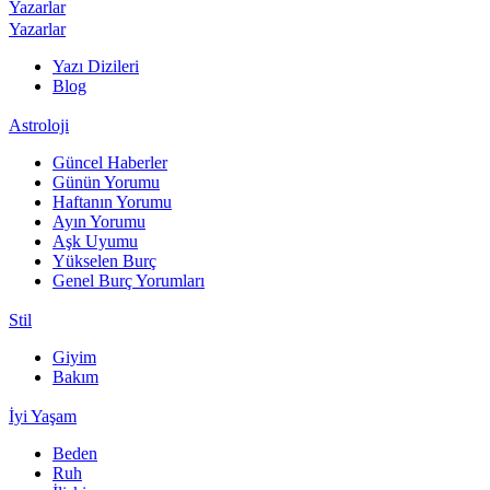
Yazarlar
Yazarlar
Yazı Dizileri
Blog
Astroloji
Güncel Haberler
Günün Yorumu
Haftanın Yorumu
Ayın Yorumu
Aşk Uyumu
Yükselen Burç
Genel Burç Yorumları
Stil
Giyim
Bakım
İyi Yaşam
Beden
Ruh