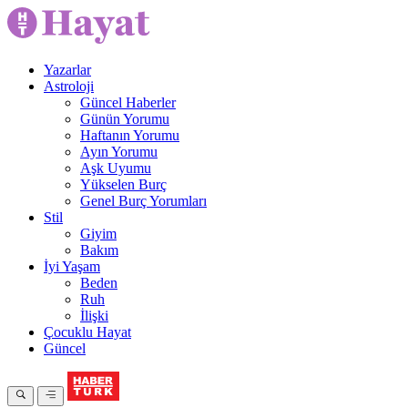
Yazarlar
Astroloji
Güncel Haberler
Günün Yorumu
Haftanın Yorumu
Ayın Yorumu
Aşk Uyumu
Yükselen Burç
Genel Burç Yorumları
Stil
Giyim
Bakım
İyi Yaşam
Beden
Ruh
İlişki
Çocuklu Hayat
Güncel