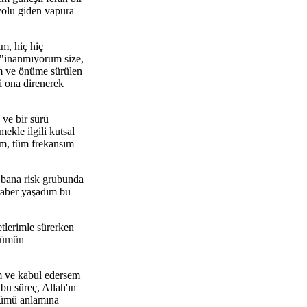
yolu giden vapura
ım, hiç hiç
 "inanmıyorum size,
am ve önüme sürülen
i ona direnerek
 ve bir sürü
ekle ilgili kutsal
ım, tüm frekansım
 bana risk grubunda
raber yaşadım bu
tlerimle sürerken
nlümün
em ve kabul edersem
u süreç, Allah'ın
ölümü anlamına