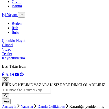
Giyim
Bakım
İyi Yaşam
Beden
Ruh
İlişki
Çocuklu Hayat
Güncel
Video
Testler
Kaydettiklerim
Bizi Takip Edin
BİRKAÇ KELİME YAZARAK SİZE YARDIMCI OLABİLİRİZ
Ara
Anasayfa
Yazarlar
Damla Çeliktaban
Karanlığa yeniden iniş