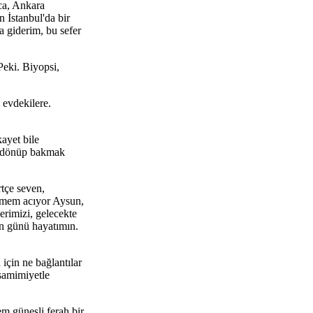
ca, Ankara
 İstanbul'da bir
a giderim, bu sefer
Peki. Biyopsi,
 evdekilere.
ayet bile
da dönüp bakmak
tçe seven,
Memem acıyor Aysun,
erimizi, gelecekte
an günü hayatımın.
için ne bağlantılar
 samimiyetle
em güneşli ferah bir