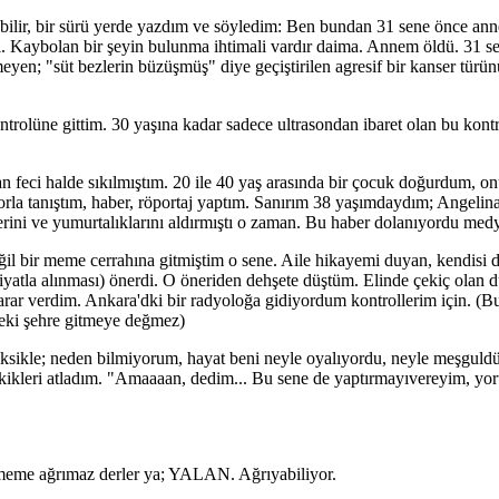
 bilir, bir sürü yerde yazdım ve söyledim: Ben bundan 31 sene önce a
i. Kaybolan bir şeyin bulunma ihtimali vardır daima. Annem öldü. 31 
meyen; "süt bezlerin büzüşmüş" diye geçiştirilen agresif bir kanser türü
rolüne gittim. 30 yaşına kadar sadece ultrasondan ibaret olan bu kont
eci halde sıkılmıştım. 20 ile 40 yaş arasında bir çocuk doğurdum, on
a tanıştım, haber, röportaj yaptım. Sanırım 38 yaşımdaydım; Angelina 
ni ve yumurtalıklarını aldırmıştı o zaman. Bu haber dolanıyordu med
ğil bir meme cerrahına gitmiştim o sene. Aile hikayemi duyan, kendisi d
tla alınması) önerdi. O öneriden dehşete düştüm. Elinde çekiç olan d
karar verdim. Ankara'dki bir radyoloğa gidiyordum kontrollerim için. (
teki şehre gitmeye değmez)
eksikle; neden bilmiyorum, hayat beni neyle oyalıyordu, neyle meşguld
kikleri atladım. "Amaaaan, dedim... Bu sene de yaptırmayıvereyim, yo
 meme ağrımaz derler ya; YALAN. Ağrıyabiliyor.