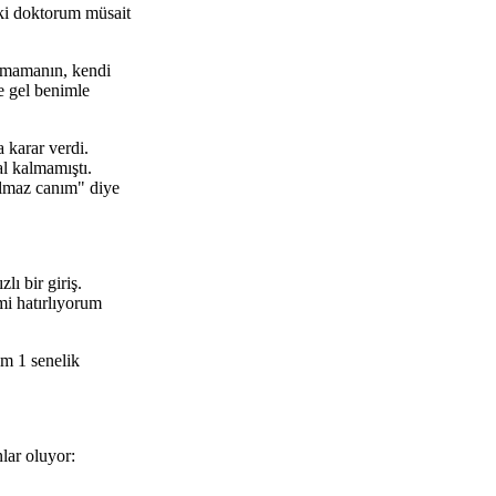
aki doktorum müsait
olmamanın, kendi
e gel benimle
 karar verdi.
l kalmamıştı.
olmaz canım" diye
ı bir giriş.
i hatırlıyorum
im 1 senelik
lar oluyor: