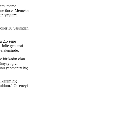
nnemi meme
sene önce. Meme'de
nün yayılımı
roller 30 yaşımdan
u 2,5 sene
Jolie gen testi
ya aleminde.
e bir kadın olan
ünyayı çivi
Bunu yapmanızı hiç
ü kafam hiç
ruldum." O seneyi