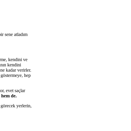
ir sene atladım
rme, kendini ve
ının kendini
ne kadar verirler.
n göstermeye, hep
r, evet saçlar
e hem de.
görecek yerlerin,