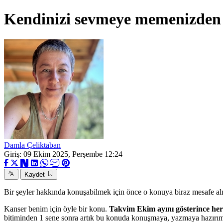
Kendinizi sevmeye memenizden 
Damla Çeliktaban
Giriş: 09 Ekim 2025, Perşembe 12:24
Kaydet
Bir şeyler hakkında konuşabilmek için önce o konuya biraz mesafe al
Kanser benim için öyle bir konu.
Takvim Ekim ayını gösterince her
bitiminden 1 sene sonra artık bu konuda konuşmaya, yazmaya hazırı