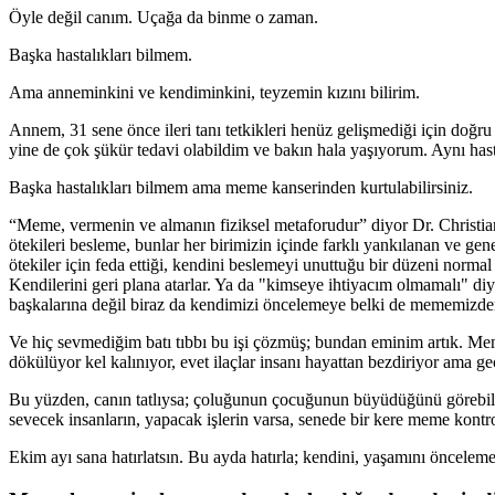
Öyle değil canım. Uçağa da binme o zaman.
Başka hastalıkları bilmem.
Ama anneminkini ve kendiminkini, teyzemin kızını bilirim.
Annem, 31 sene önce ileri tanı tetkikleri henüz gelişmediği için doğr
yine de çok şükür tedavi olabildim ve bakın hala yaşıyorum. Aynı hast
Başka hastalıkları bilmem ama meme kanserinden kurtulabilirsiniz.
“Meme, vermenin ve almanın fiziksel metaforudur” diyor Dr. Christi
ötekileri besleme, bunlar her birimizin içinde farklı yankılanan ve gen
ötekiler için feda ettiği, kendini beslemeyi unuttuğu bir düzeni normal
Kendilerini geri plana atarlar. Ya da "kimseye ihtiyacım olmamalı" diy
başkalarına değil biraz da kendimizi öncelemeye belki de mememizd
Ve hiç sevmediğim batı tıbbı bu işi çözmüş; bundan eminim artık. Meme k
dökülüyor kel kalınıyor, evet ilaçlar insanı hayattan bezdiriyor ama ge
Bu yüzden, canın tatlıysa; çoluğunun çocuğunun büyüdüğünü görebilmek
sevecek insanların, yapacak işlerin varsa, senede bir kere meme kontr
Ekim ayı sana hatırlatsın. Bu ayda hatırla; kendini, yaşamını önceleme