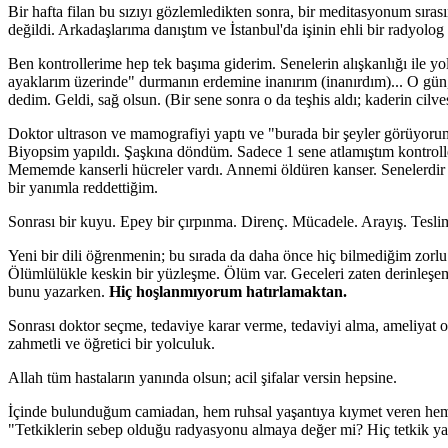
Bir hafta filan bu sızıyı gözlemledikten sonra, bir meditasyonum sıra
değildi. Arkadaşlarıma danıştım ve İstanbul'da işinin ehli bir radyolo
Ben kontrollerime hep tek başıma giderim. Senelerin alışkanlığı ile y
ayaklarım üzerinde" durmanın erdemine inanırım (inanırdım)... O gün, 
dedim. Geldi, sağ olsun. (Bir sene sonra o da teşhis aldı; kaderin cilve
Doktor ultrason ve mamografiyi yaptı ve "burada bir şeyler görüyorum
Biyopsim yapıldı. Şaşkına döndüm. Sadece 1 sene atlamıştım kontrol
Mememde kanserli hücreler vardı. Annemi öldüren kanser. Senelerdir 
bir yanımla reddettiğim.
Sonrası bir kuyu. Epey bir çırpınma. Direnç. Mücadele. Arayış. Tesli
Yeni bir dili öğrenmenin; bu sırada da daha önce hiç bilmediğim zorlu 
Ölümlülükle keskin bir yüzleşme. Ölüm var. Geceleri zaten derinleş
bunu yazarken.
Hiç hoşlanmıyorum hatırlamaktan.
Sonrası doktor seçme, tedaviye karar verme, tedaviyi alma, ameliyat o
zahmetli ve öğretici bir yolculuk.
Allah tüm hastaların yanında olsun; acil şifalar versin hepsine.
İçinde bulunduğum camiadan, hem ruhsal yaşantıya kıymet veren hem de
"Tetkiklerin sebep olduğu radyasyonu almaya değer mi? Hiç tetkik ya