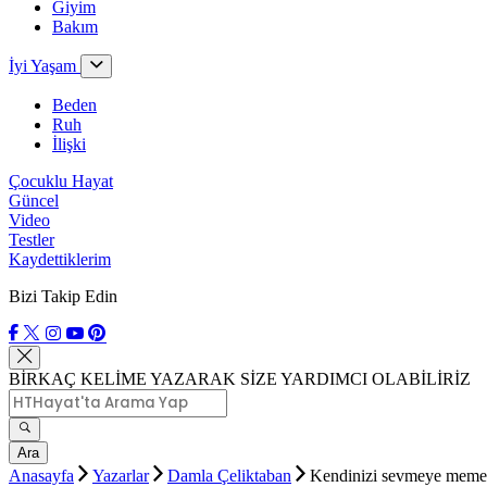
Giyim
Bakım
İyi Yaşam
Beden
Ruh
İlişki
Çocuklu Hayat
Güncel
Video
Testler
Kaydettiklerim
Bizi Takip Edin
BİRKAÇ KELİME YAZARAK SİZE YARDIMCI OLABİLİRİZ
Ara
Anasayfa
Yazarlar
Damla Çeliktaban
Kendinizi sevmeye memen