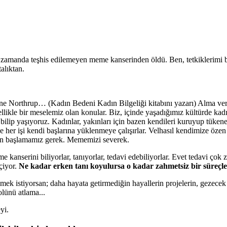
u zamanda teşhis edilemeyen meme kanserinden öldü. Ben, tetkiklerimi b
alıktan.
ane Northrup… (Kadın Bedeni Kadın Bilgeliği kitabını yazarı) Alma ve
ellikle bir meselemiz olan konular. Biz, içinde yaşadığımız kültürde kad
 bilip yaşıyoruz. Kadınlar, yakınları için bazen kendileri kuruyup tükene
e her işi kendi başlarına yüklenmeye çalışırlar. Velhasıl kendimize öze
en başlamamız gerek. Mememizi severek.
anserini biliyorlar, tanıyorlar, tedavi edebiliyorlar. Evet tedavi çok zo
çiyor.
Ne kadar erken tanı koyulursa o kadar zahmetsiz bir süreçl
 istiyorsan; daha hayata getirmediğin hayallerin projelerin, gezecek 
olünü atlama...
yi.