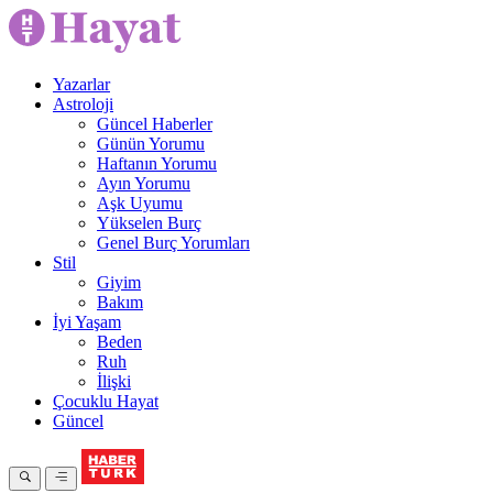
Yazarlar
Astroloji
Güncel Haberler
Günün Yorumu
Haftanın Yorumu
Ayın Yorumu
Aşk Uyumu
Yükselen Burç
Genel Burç Yorumları
Stil
Giyim
Bakım
İyi Yaşam
Beden
Ruh
İlişki
Çocuklu Hayat
Güncel