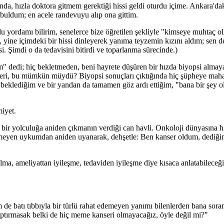
sında, hızla doktora gitmem gerektiği hissi geldi oturdu içime. Ankara'd
g buldum; en acele randevuyu alıp ona gittim.
olu yordamı bilirim, senelerce bize öğretilen şekliyle "kimseye muhtaç 
yine içimdeki bir hissi dinleyerek yanıma teyzemin kızını aldım; sen d
si. Şimdi o da tedavisini bitirdi ve toparlanma sürecinde.)
" dedi; hiç bekletmeden, beni hayrete düşüren bir hızda biyopsi almaya
leri, bu mümkün müydü? Biyopsi sonuçları çıktığında hiç şüpheye maha
beklediğim ve bir yandan da tamamen göz ardı ettiğim, "bana bir şey 
miyet.
bir yolculuğa aniden çıkmanın verdiği can havli. Onkoloji dünyasına hızl
emeyen uykumdan aniden uyanarak, dehşetle: Ben kanser oldum, dediğim
lma, ameliyattan iyileşme, tedaviden iyileşme diye kısaca anlatabileceğ
 batı tıbbıyla bir türlü rahat edemeyen yanımı bilenlerden bana soran
ptırmasak belki de hiç meme kanseri olmayacağız, öyle değil mi?"