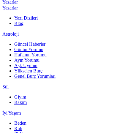
Yazarlar
Yazarlar
Yazı Dizileri
Blog
Astroloji
Güncel Haberler
Günün Yorumu
Haftanın Yorumu
Ayın Yorumu
Aşk Uyumu
Yükselen Burç
Genel Burç Yorumları
Stil
Giyim
Bakım
İyi Yaşam
Beden
Ruh