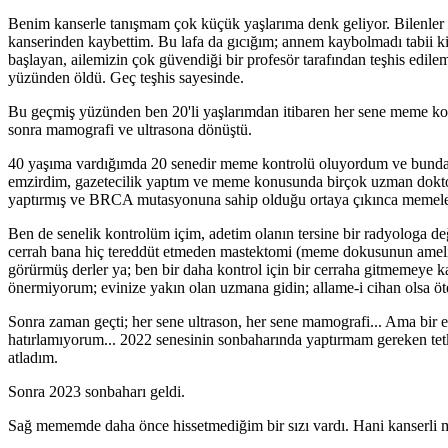
Benim kanserle tanışmam çok küçük yaşlarıma denk geliyor. Bilenler
kanserinden kaybettim. Bu lafa da gıcığım; annem kaybolmadı tabii k
başlayan, ailemizin çok güvendiği bir profesör tarafından teşhis edile
yüzünden öldü. Geç teşhis sayesinde.
Bu geçmiş yüzünden ben 20'li yaşlarımdan itibaren her sene meme kont
sonra mamografi ve ultrasona dönüştü.
40 yaşıma vardığımda 20 senedir meme kontrolü oluyordum ve bundan f
emzirdim, gazetecilik yaptım ve meme konusunda birçok uzman doktorl
yaptırmış ve BRCA mutasyonuna sahip olduğu ortaya çıkınca memeleri
Ben de senelik kontrolüm içim, adetim olanın tersine bir radyologa de
cerrah bana hiç tereddüt etmeden mastektomi (meme dokusunun ameliya
görürmüş derler ya; ben bir daha kontrol için bir cerraha gitmemeye 
önermiyorum; evinize yakın olan uzmana gidin; allame-i cihan olsa ö
Sonra zaman geçti; her sene ultrason, her sene mamografi... Ama bir 
hatırlamıyorum... 2022 senesinin sonbaharında yaptırmam gereken tet
atladım.
Sonra 2023 sonbaharı geldi.
Sağ mememde daha önce hissetmediğim bir sızı vardı. Hani kanserli