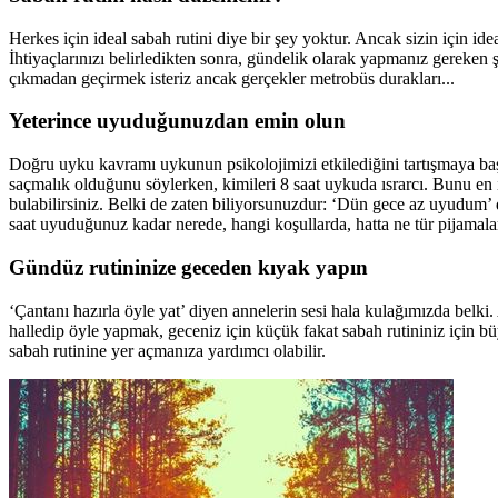
Herkes için ideal sabah rutini diye bir şey yoktur. Ancak sizin için idea
İhtiyaçlarınızı belirledikten sonra, gündelik olarak yapmanız gereken
çıkmadan geçirmek isteriz ancak gerçekler metrobüs durakları...
Yeterince uyuduğunuzdan emin olun
Doğru uyku kavramı uykunun psikolojimizi etkilediğini tartışmaya başl
saçmalık olduğunu söylerken, kimileri 8 saat uykuda ısrarcı. Bunu en 
bulabilirsiniz. Belki de zaten biliyorsunuzdur: ‘Dün gece az uyudum’
saat uyuduğunuz kadar nerede, hangi koşullarda, hatta ne tür pijamal
Gündüz rutininize geceden kıyak yapın
‘Çantanı hazırla öyle yat’ diyen annelerin sesi hala kulağımızda belk
halledip öyle yapmak, geceniz için küçük fakat sabah rutininiz için büyü
sabah rutinine yer açmanıza yardımcı olabilir.