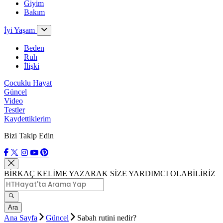
Giyim
Bakım
İyi Yaşam
Beden
Ruh
İlişki
Çocuklu Hayat
Güncel
Video
Testler
Kaydettiklerim
Bizi Takip Edin
BİRKAÇ KELİME YAZARAK SİZE YARDIMCI OLABİLİRİZ
Ara
Ana Sayfa
Güncel
Sabah rutini nedir?