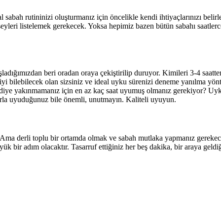
l sabah rutininizi oluşturmanız için öncelikle kendi ihtiyaçlarınızı belir
 şeyleri listelemek gerekecek. Yoksa hepimiz bazen bütün sabahı saatler
adığımızdan beri oradan oraya çekiştirilip duruyor. Kimileri 3-4 saatt
iyi bilebilecek olan sizsiniz ve ideal uyku sürenizi deneme yanılma yönt
 diye yakınmamanız için en az kaç saat uyumuş olmanız gerekiyor? Uyku
arla uyuduğunuz bile önemli, unutmayın. Kaliteli uyuyun.
i. Ama derli toplu bir ortamda olmak ve sabah mutlaka yapmanız gerekec
k bir adım olacaktır. Tasarruf ettiğiniz her beş dakika, bir araya geldiğin