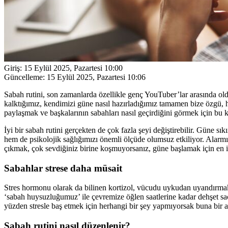
Giriş:
15 Eylül 2025, Pazartesi 10:00
Güncelleme:
15 Eylül 2025, Pazartesi 10:06
Sabah rutini, son zamanlarda özellikle genç YouTuber’lar arasında old
kalktığımız, kendimizi güne nasıl hazırladığımız tamamen bize özgü, ha
paylaşmak ve başkalarının sabahları nasıl geçirdiğini görmek için bu k
İyi bir sabah rutini gerçekten de çok fazla şeyi değiştirebilir. Güne sı
hem de psikolojik sağlığımızı önemli ölçüde olumsuz etkiliyor. Alarmı
çıkmak, çok sevdiğiniz birine koşmuyorsanız, güne başlamak için en i
Sabahlar strese daha müsait
Stres hormonu olarak da bilinen kortizol, vücudu uykudan uyandırmak 
‘sabah huysuzluğumuz’ ile çevremize öğlen saatlerine kadar dehşet saça
yüzden stresle baş etmek için herhangi bir şey yapmıyorsak buna bir 
Sabah rutini nasıl düzenlenir?