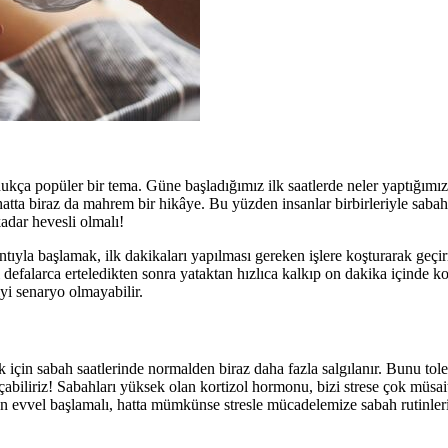
ukça popüler bir tema. Güne başladığımız ilk saatlerde neler yaptığımız,
tta biraz da mahrem bir hikâye. Bu yüzden insanlar birbirleriyle sabah 
adar hevesli olmalı!
kıntıyla başlamak, ilk dakikaları yapılması gereken işlere koşturarak geç
 defalarca erteledikten sonra yataktan hızlıca kalkıp on dakika içinde k
yi senaryo olmayabilir.
için sabah saatlerinde normalden biraz daha fazla salgılanır. Bunu to
biliriz! Sabahları yüksek olan kortizol hormonu, bizi strese çok müsait 
an evvel başlamalı, hatta mümkünse stresle mücadelemize sabah rutinler