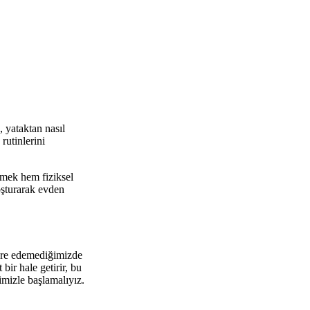
 yataktan nasıl
rutinlerini
irmek hem fiziksel
oşturarak evden
lere edemediğimizde
bir hale getirir, bu
imizle başlamalıyız.