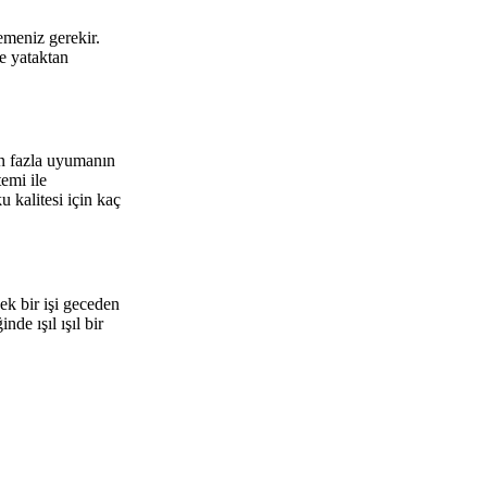
lemeniz gerekir.
ce yataktan
en fazla uyumanın
emi ile
 kalitesi için kaç
ek bir işi geceden
de ışıl ışıl bir