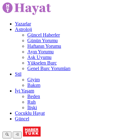
Yazarlar
Astroloji
Güncel Haberler
Günün Yorumu
Haftanın Yorumu
Ayın Yorumu
Aşk Uyumu
Yükselen Burç
Genel Burç Yorumları
Stil
Giyim
Bakım
İyi Yaşam
Beden
Ruh
İlişki
Çocuklu Hayat
Güncel