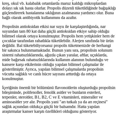
kreş, okul vb. kalabalık ortamlarda maruz kaldığı mikroplardan
dolayı sık sık hasta olurlar. Propolis düzenli tüketildiğinde bağışıklığı
güçlendirerek hastalanma sıklığının azalmasına yardımcı olur. Buna
bağlı olarak antibiyotik kullanımını da azaltır.
Propolisin antioksidan etkisi nar suyu ile karşılaştırdığında, nar
suyundan tam 80 kat daha güçlü antioksidan etkiye sahip olduğu
bilimsel olarak ortaya konulmuştur. Propolis hem yetişkinler hem de
çocuklar tarafından rahatlıkla tüketilebilir. Alerjen sınıfında bir ürün
değildir. Bal tüketebiliyorsanız propolis tüketmenizde de herhangi
bir sakınca bulunmamaktadır. Bunun yanı sıra, propolisin solunum
sistemi rahatsızlıklarında, ağızda çıkan yaralar, aftlar, uçuklarda,
mide bağırsak rahatsızlıklarında kullanım alanının bulunduğu ve
kansere karşı etkilerinin olduğu yapılan bilimsel çalışmalar ile
gösterilmiştir. Ayrıca, yapılan bilimsel çalışmalarda propolisin
vücutta sağlıklı ve canlı hücre sayısını arttırdığı da ortaya
konulmuştur.
İçeriğinin önemli bir bölümünü flavonoitlerin oluşturduğu propolisin
bileşiminde, polifenoller, fenolik asitler ve bunların esterleri,
terpenler, steroitler, B1, B2, C ve E vitaminleri, mineraller ve
aminoasitler yer alır. Propolis yani "arı tutkalı ya da arı reçinesi"
sağlık açısından oldukça güçlü bir balsamdır. Hatta yapılan
araştırmalar kanser karşıtı özellikleri olduğunu gösteriyor.