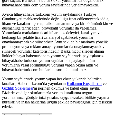
göre suçtur. Bu nedenle bu tarz okur yorumları da doğal olarak
hthayat.haberturk.com yorum sayfalarında yer almayacaktır.
Ayrıca hthayat.haberturk.com yorum sayfalarında Türkiye
Cumhuriyeti mahkemelerinde doğruluğu ispat edilemeyecek iddia,
itham ve karalama içeren, halkın tamamını veya bir bölümünü kin ve
düşmanlığa tahrik eden, provokatif yorumlar da yapılamaz.
Yorumlarda markaların ticari itibarını zedeleyici, karalayıcı ve
herhangi bir şekilde ticari zarara yol açabilecek yorumlar
onaylanmayacak ve silinecektir. Aynı şekilde bir markaya yönelik
promosyon veya reklam amaçlı yorumlar da onaylanmayacak ve
silinecek yorumlar kategorisindedir. Başka hiçbir siteden alınan
linkler hthayat.haberturk.com yorum sayfalarında paylaşılamaz.
hthayat.haberturk.com yorum sayfalarında paylaşılan tüm
yorumların yasal sorumluluğu yorumu yapan okura aittir ve
hthayat.haberturk.com bunlardan sorumlu tutulamaz.
Yorum sayfalarında yorum yapan her okur, yukarıda belirtilen
kuralları, Haberturk.com’da yayınlanan
Kullanım Koşulları'nı
ve
Gizlilik Sözleşmesi
'ni peşinen okumuş ve kabul etmiş sayılır.
Bizlerle ve diğer okurlarımızla yorum kurallarına uygun
yorumlarınızı, görüşlerinizi yasalar, saygı, nezaket, birlikte yaşama
kuralları ve insan haklarına uygun şekilde paylaştığınız için teşekkür
ederiz.