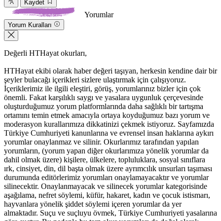
Kaydet
Yorumlar
Yorum Kuralları
Değerli HTHayat okurları,
HTHayat ekibi olarak haber değeri taşıyan, herkesin kendine dair bir
şeyler bulacağı içerikleri sizlere ulaştırmak için çalışıyoruz.
İçeriklerimiz ile ilgili eleştiri, görüş, yorumlarınız bizler için çok
önemli. Fakat karşılıklı saygı ve yasalara uygunluk çerçevesinde
oluşturduğumuz yorum platformlarında daha sağlıklı bir tartışma
ortamını temin etmek amacıyla ortaya koyduğumuz bazı yorum ve
moderasyon kurallarımıza dikkatinizi çekmek istiyoruz. Sayfamızda
Türkiye Cumhuriyeti kanunlarına ve evrensel insan haklarına aykırı
yorumlar onaylanmaz ve silinir. Okurlarımız tarafından yapılan
yorumların, (yorum yapan diğer okurlarımıza yönelik yorumlar da
dahil olmak üzere) kişilere, ülkelere, topluluklara, sosyal sınıflara
ırk, cinsiyet, din, dil başta olmak üzere ayrımcılık unsurları taşıması
durumunda editörlerimiz yorumları onaylamayacaktır ve yorumlar
silinecektir. Onaylanmayacak ve silinecek yorumlar kategorisinde
aşağılama, nefret söylemi, küfür, hakaret, kadın ve çocuk istismarı,
hayvanlara yönelik şiddet söylemi içeren yorumlar da yer
almaktadır. Suçu ve suçluyu övmek, Türkiye Cumhuriyeti yasalarına