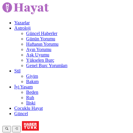
Yazarlar
Astroloji
Güncel Haberler
Günün Yorumu
Haftanın Yorumu
Ayın Yorumu
Aşk Uyumu
Yükselen Burç
Genel Burç Yorumları
Stil
Giyim
Bakım
İyi Yaşam
Beden
Ruh
İlişki
Çocuklu Hayat
Güncel