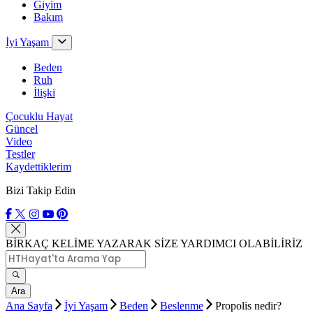
Giyim
Bakım
İyi Yaşam
Beden
Ruh
İlişki
Çocuklu Hayat
Güncel
Video
Testler
Kaydettiklerim
Bizi Takip Edin
BİRKAÇ KELİME YAZARAK SİZE YARDIMCI OLABİLİRİZ
Ara
Ana Sayfa
İyi Yaşam
Beden
Beslenme
Propolis nedir?