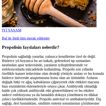
İYİ YAŞAM
Bal ile ilgili tüm merak edilenler
Propolisin faydaları nelerdir?
Propolisin sağladığı yararlar, yalnızca kendilerine özel de değil.
Binlerce yıl boyunca bu arı tutkalı, geleneksel tıp uzmanları
tarafından apse tedavisinde, yaraların iyileştirilmesinde ve
enfeksiyonlarla mücadelede kullanılmış. Propolis son yıllarda
özellikle kanser tedavisine olan desteği yönüyle anılan ve bu konuda
binlerce üniversite araştırmasına konu olan arı ürünüdür. Arıların
değişik bitki ve ağaç kabuklarını çiğneyerek elde ettikleri macuna
bazı enzimlerini eklemeleriyle ortaya çıkar. Antibiyotik olmadığı
halde çok yüksek antibiyotik etki gösterebilmesi ve bu etkileri
sadece enfeksiyona ya da hastalıklı dokuya yöneltmesi en dikkat
çekici özelliklerindendir. Propolis antiviral ve antibakteriyeldir. Diş
sağlığı, deri hastalıkları, sindirim sistemi sorunlarının çözülmesine