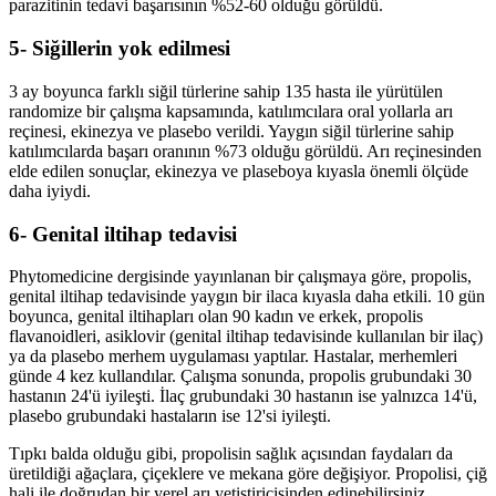
parazitinin tedavi başarısının %52-60 olduğu görüldü.
5- Siğillerin yok edilmesi
3 ay boyunca farklı siğil türlerine sahip 135 hasta ile yürütülen
randomize bir çalışma kapsamında, katılımcılara oral yollarla arı
reçinesi, ekinezya ve plasebo verildi. Yaygın siğil türlerine sahip
katılımcılarda başarı oranının %73 olduğu görüldü. Arı reçinesinden
elde edilen sonuçlar, ekinezya ve plaseboya kıyasla önemli ölçüde
daha iyiydi.
6- Genital iltihap tedavisi
Phytomedicine dergisinde yayınlanan bir çalışmaya göre, propolis,
genital iltihap tedavisinde yaygın bir ilaca kıyasla daha etkili. 10 gün
boyunca, genital iltihapları olan 90 kadın ve erkek, propolis
flavanoidleri, asiklovir (genital iltihap tedavisinde kullanılan bir ilaç)
ya da plasebo merhem uygulaması yaptılar. Hastalar, merhemleri
günde 4 kez kullandılar. Çalışma sonunda, propolis grubundaki 30
hastanın 24'ü iyileşti. İlaç grubundaki 30 hastanın ise yalnızca 14'ü,
plasebo grubundaki hastaların ise 12'si iyileşti.
Tıpkı balda olduğu gibi, propolisin sağlık açısından faydaları da
üretildiği ağaçlara, çiçeklere ve mekana göre değişiyor. Propolisi, çiğ
hali ile doğrudan bir yerel arı yetiştiricisinden edinebilirsiniz.