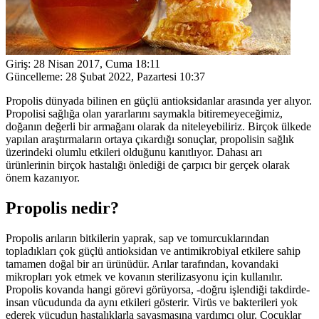
Giriş:
28 Nisan 2017, Cuma 18:11
Güncelleme:
28 Şubat 2022, Pazartesi 10:37
Propolis dünyada bilinen en güçlü antioksidanlar arasında yer alıyor.
Propolisi sağlığa olan yararlarını saymakla bitiremeyeceğimiz,
doğanın değerli bir armağanı olarak da niteleyebiliriz. Birçok ülkede
yapılan araştırmaların ortaya çıkardığı sonuçlar, propolisin sağlık
üzerindeki olumlu etkileri olduğunu kanıtlıyor. Dahası arı
ürünlerinin birçok hastalığı önlediği de çarpıcı bir gerçek olarak
önem kazanıyor.
Propolis nedir?
Propolis arıların bitkilerin yaprak, sap ve tomurcuklarından
topladıkları çok güçlü antioksidan ve antimikrobiyal etkilere sahip
tamamen doğal bir arı ürünüdür. Arılar tarafından, kovandaki
mikropları yok etmek ve kovanın sterilizasyonu için kullanılır.
Propolis kovanda hangi görevi görüyorsa, -doğru işlendiği takdirde-
insan vücudunda da aynı etkileri gösterir. Virüs ve bakterileri yok
ederek vücudun hastalıklarla savaşmasına yardımcı olur. Çocuklar