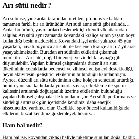
Arı sütü nedir?
Arı sütü ise, yine arılar tarafından üretilen, propolis ve baldan
tamamen farklı bir arı ürünüdür. Arı sütü anne sütü gibi aslında…
Arılar bu ürünü, yavru arıları beslemek için kendi vücutlarından
salgılar. Arı sütü aynı zamanda kovandaki kraliçe arının yaşam boyu
kullandığı besin maddesidir. Kovandaki işçi arılar yalnızca 45 gün
yaşarken; hayatı boyunca arı sütü ile beslenen kraliçe arı 5-7 yıl arası
yaşayabilmektedir. Buradan arı sütünün etkilerini çıkarmak
mümkün… Arı sütü, doğal bir enerji ve zindelik kaynağı gibi
düşünülebilir. Yapılan bilimsel çalışmalarda düzenli arı sütü
tüketiminin çocuklarda bedensel ve zihinsel gelişmeyi desteklediği,
beyin aktivitesini geliştirici etkilerinin bulunduğu kanıtlanmıştır.
Ayrıca, düzenli arı sütü tüketiminin ciltte kolajen sentezini arttırdığı,
bunun yanı sıra kadınlarda yumurta sayısı, erkeklerde de sperm
kalitesini arttırarak doğurganlık üzerine etkilerinin bulunduğu
yapılan bilimsel çalışmalar ile kanıtlanmıştır. Arı sütü, performans ve
zindeliği arttırarak gün içerisinde kendinizi daha enerjik
hissetmenize yardımcı olur. Özellikle, spor öncesi kullanıldığında
etkilerini bizzat kendiniz gözlemleyebilirsiniz…
Ham bal nedir?
Ham bal ise, kovandan çıktığı haliyle tüketime sunulan doğal baldır;