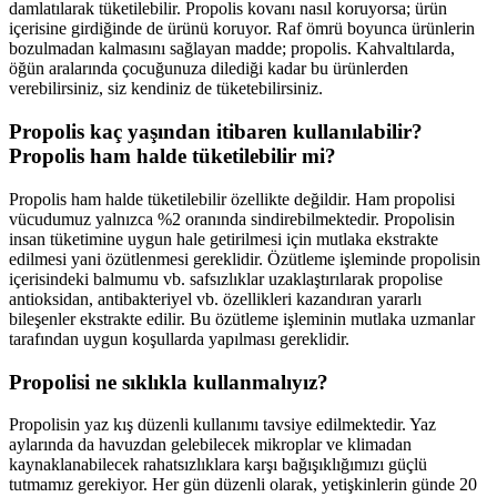
damlatılarak tüketilebilir. Propolis kovanı nasıl koruyorsa; ürün
içerisine girdiğinde de ürünü koruyor. Raf ömrü boyunca ürünlerin
bozulmadan kalmasını sağlayan madde; propolis. Kahvaltılarda,
öğün aralarında çocuğunuza dilediği kadar bu ürünlerden
verebilirsiniz, siz kendiniz de tüketebilirsiniz.
Propolis kaç yaşından itibaren kullanılabilir?
Propolis ham halde tüketilebilir mi?
Propolis ham halde tüketilebilir özellikte değildir. Ham propolisi
vücudumuz yalnızca %2 oranında sindirebilmektedir. Propolisin
insan tüketimine uygun hale getirilmesi için mutlaka ekstrakte
edilmesi yani özütlenmesi gereklidir. Özütleme işleminde propolisin
içerisindeki balmumu vb. safsızlıklar uzaklaştırılarak propolise
antioksidan, antibakteriyel vb. özellikleri kazandıran yararlı
bileşenler ekstrakte edilir. Bu özütleme işleminin mutlaka uzmanlar
tarafından uygun koşullarda yapılması gereklidir.
Propolisi ne sıklıkla kullanmalıyız?
Propolisin yaz kış düzenli kullanımı tavsiye edilmektedir. Yaz
aylarında da havuzdan gelebilecek mikroplar ve klimadan
kaynaklanabilecek rahatsızlıklara karşı bağışıklığımızı güçlü
tutmamız gerekiyor. Her gün düzenli olarak, yetişkinlerin günde 20