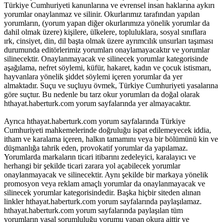
Türkiye Cumhuriyeti kanunlarına ve evrensel insan haklarına aykırı
yorumlar onaylanmaz ve silinir. Okurlarımız tarafından yapılan
yorumların, (yorum yapan diğer okurlarımıza yönelik yorumlar da
dahil olmak üzere) kişilere, ülkelere, topluluklara, sosyal sınıflara
ırk, cinsiyet, din, dil başta olmak üzere ayrımcılık unsurları taşıması
durumunda editörlerimiz yorumları onaylamayacaktır ve yorumlar
silinecektir. Onaylanmayacak ve silinecek yorumlar kategorisinde
aşağılama, nefret söylemi, küfür, hakaret, kadın ve çocuk istismarı,
hayvanlara yönelik şiddet söylemi içeren yorumlar da yer
almaktadır. Suçu ve suçluyu övmek, Türkiye Cumhuriyeti yasalarına
göre suçtur. Bu nedenle bu tarz okur yorumları da doğal olarak
hthayat.haberturk.com yorum sayfalarında yer almayacaktır.
Ayrıca hthayat.haberturk.com yorum sayfalarında Türkiye
Cumhuriyeti mahkemelerinde doğruluğu ispat edilemeyecek iddia,
itham ve karalama içeren, halkın tamamını veya bir bölümünü kin ve
düşmanlığa tahrik eden, provokatif yorumlar da yapılamaz.
Yorumlarda markaların ticari itibarını zedeleyici, karalayıcı ve
herhangi bir şekilde ticari zarara yol açabilecek yorumlar
onaylanmayacak ve silinecektir. Aynı şekilde bir markaya yönelik
promosyon veya reklam amaçlı yorumlar da onaylanmayacak ve
silinecek yorumlar kategorisindedir. Başka hiçbir siteden alınan
linkler hthayat.haberturk.com yorum sayfalarında paylaşılamaz.
hthayat.haberturk.com yorum sayfalarında paylaşılan tüm
yorumların yasal sorumluluğu yorumu yapan okura aittir ve