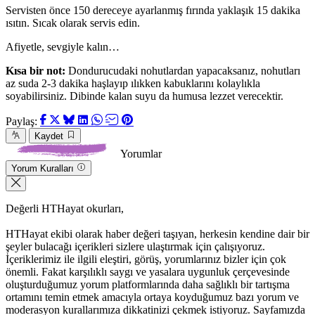
Servisten önce 150 dereceye ayarlanmış fırında yaklaşık 15 dakika
ısıtın. Sıcak olarak servis edin.
Afiyetle, sevgiyle kalın…
Kısa bir not:
Dondurucudaki nohutlardan yapacaksanız, nohutları
az suda 2-3 dakika haşlayıp ılıkken kabuklarını kolaylıkla
soyabilirsiniz. Dibinde kalan suyu da humusa lezzet verecektir.
Paylaş:
Kaydet
Yorumlar
Yorum Kuralları
Değerli HTHayat okurları,
HTHayat ekibi olarak haber değeri taşıyan, herkesin kendine dair bir
şeyler bulacağı içerikleri sizlere ulaştırmak için çalışıyoruz.
İçeriklerimiz ile ilgili eleştiri, görüş, yorumlarınız bizler için çok
önemli. Fakat karşılıklı saygı ve yasalara uygunluk çerçevesinde
oluşturduğumuz yorum platformlarında daha sağlıklı bir tartışma
ortamını temin etmek amacıyla ortaya koyduğumuz bazı yorum ve
moderasyon kurallarımıza dikkatinizi çekmek istiyoruz. Sayfamızda