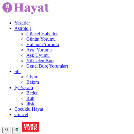
Yazarlar
Astroloji
Güncel Haberler
Günün Yorumu
Haftanın Yorumu
Ayın Yorumu
Aşk Uyumu
Yükselen Burç
Genel Burç Yorumları
Stil
Giyim
Bakım
İyi Yaşam
Beden
Ruh
İlişki
Çocuklu Hayat
Güncel