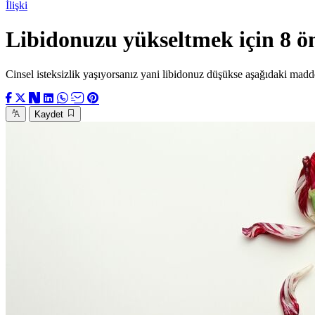
İlişki
Libidonuzu yükseltmek için 8 ö
Cinsel isteksizlik yaşıyorsanız yani libidonuz düşükse aşağıdaki madde
Kaydet