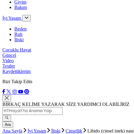
Giyim
Bakım
İyi Yaşam
Beden
Ruh
İlişki
Çocuklu Hayat
Güncel
Video
Testler
Kaydettiklerim
Bizi Takip Edin
BİRKAÇ KELİME YAZARAK SİZE YARDIMCI OLABİLİRİZ
Ara
Ana Sayfa
İyi Yaşam
İlişki
Cinsellik
Libido (cinsel istek) nasıl 