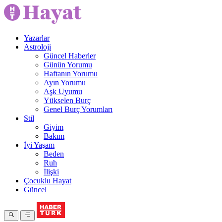
Yazarlar
Astroloji
Güncel Haberler
Günün Yorumu
Haftanın Yorumu
Ayın Yorumu
Aşk Uyumu
Yükselen Burç
Genel Burç Yorumları
Stil
Giyim
Bakım
İyi Yaşam
Beden
Ruh
İlişki
Çocuklu Hayat
Güncel