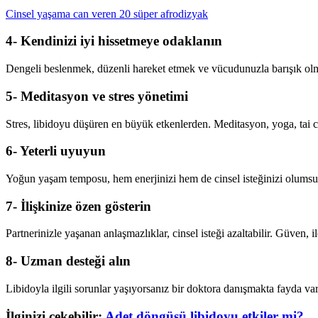
Cinsel yaşama can veren 20 süper afrodizyak
4- Kendinizi iyi hissetmeye odaklanın
Dengeli beslenmek, düzenli hareket etmek ve vücudunuzla barışık olmak
5- Meditasyon ve stres yönetimi
Stres, libidoyu düşüren en büyük etkenlerden. Meditasyon, yoga, tai c
6- Yeterli uyuyun
Yoğun yaşam temposu, hem enerjinizi hem de cinsel isteğinizi olumsuz
7- İlişkinize özen gösterin
Partnerinizle yaşanan anlaşmazlıklar, cinsel isteği azaltabilir. Güven, il
8- Uzman desteği alın
Libidoyla ilgili sorunlar yaşıyorsanız bir doktora danışmakta fayda var.
İlginizi çekebilir:
Adet döngüsü libidoyu etkiler mi?