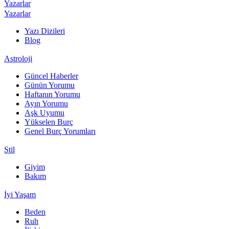
Yazarlar
Yazarlar
Yazı Dizileri
Blog
Astroloji
Güncel Haberler
Günün Yorumu
Haftanın Yorumu
Ayın Yorumu
Aşk Uyumu
Yükselen Burç
Genel Burç Yorumları
Stil
Giyim
Bakım
İyi Yaşam
Beden
Ruh