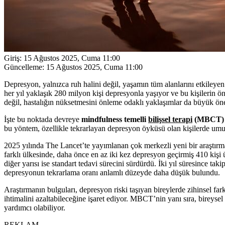
Giriş:
15 Ağustos 2025, Cuma 11:00
Güncelleme:
15 Ağustos 2025, Cuma 11:00
Depresyon, yalnızca ruh halini değil, yaşamın tüm alanlarını etkiley
her yıl yaklaşık 280 milyon kişi depresyonla yaşıyor ve bu kişilerin ön
değil, hastalığın nüksetmesini önleme odaklı yaklaşımlar da büyük ön
İşte bu noktada devreye
mindfulness temelli
bilişsel terapi
(MBCT)
bu yöntem, özellikle tekrarlayan depresyon öyküsü olan kişilerde umut
2025 yılında The Lancet’te yayımlanan çok merkezli yeni bir araştırm
farklı ülkesinde, daha önce en az iki kez depresyon geçirmiş 410 kişi 
diğer yarısı ise standart tedavi sürecini sürdürdü. İki yıl süresince taki
depresyonun tekrarlama oranı anlamlı düzeyde daha düşük bulundu.
Araştırmanın bulguları, depresyon riski taşıyan bireylerde zihinsel fa
ihtimalini azaltabileceğine işaret ediyor. MBCT’nin yanı sıra, bireysel
yardımcı olabiliyor.
REKLAM