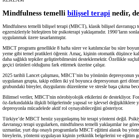
Mindfulness temelli
bilişsel terapi
nedir, de
Mindfulness temelli bilişsel terapi (MBCT), klasik bilişsel davranışçı 
egzersizleriyle birleştiren bir psikoterapi yaklaşımıdır. 1990’ların sonl
uygulanmak üzere tasarlanmıştır.
MBCT programı genellikle 8 hafta sürer ve katılımcılar bu süre boyu
yeme gibi temel pratikleri öğrenir. Amaç, kişinin otomatik düşünce k
daha sağlıklı tepkiler geliştirebilmesini desteklemektir. Özellikle su
geçici ürünleri olduğunu fark ettirmek üzerine çalışır.
2025 tarihli Lancet çalışması, MBCT’nin bu yönünün depresyonun ye
uygulanan grupta, takip edilen iki yıl boyunca depresyonun geri dön
grubundaki bireyler, duygularını düzenleme ve stresle başa çıkma becer
Bilimsel veriler, MBCT'nin nörobiyolojik etkilerini de destekliyor. 
öz-farkındalıkla ilişkili bölgelerinde yapısal ve işlevsel değişiklikle
depresyonla mücadelede aktif rol oynayabileceğini gösteriyor.
Türkiye’de MBCT henüz yaygınlaşmış bir terapi yöntemi değil. Psikiya
davranışçı terapi uygularken, mindfulness temelli yaklaşımlar ise görece
uzmanlar, yurt dışı onaylı programlarla MBCT eğitimi alarak bu yönt
bireylerin, yöntemi uygulayan kişinin yetkinlik belgelerini ve eğitim 