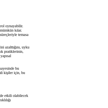
rol oynayabilir.
i mümkün kılar.
süreçleriyle temasa
ni azalttığını, uyku
ık pratiklerinin,
 yapısal
 sayesinde bu
i kişiler için, bu
e etkili olabilecek
ıklılığı