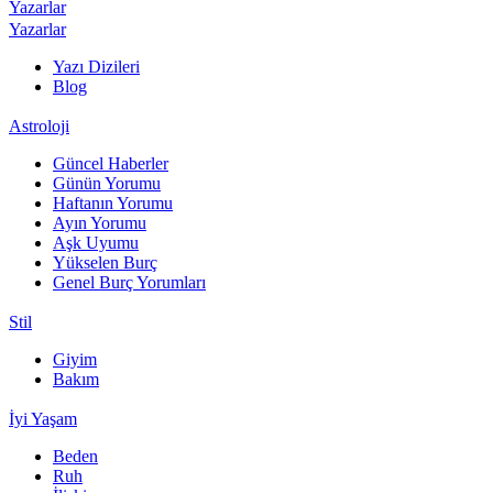
Yazarlar
Yazarlar
Yazı Dizileri
Blog
Astroloji
Güncel Haberler
Günün Yorumu
Haftanın Yorumu
Ayın Yorumu
Aşk Uyumu
Yükselen Burç
Genel Burç Yorumları
Stil
Giyim
Bakım
İyi Yaşam
Beden
Ruh