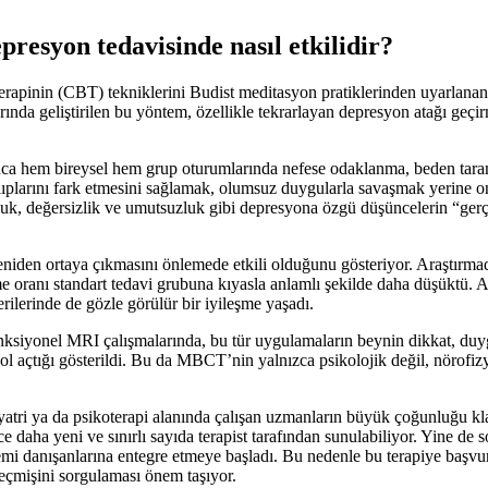
presyon tedavisinde nasıl etkilidir?
terapinin (CBT) tekniklerini Budist meditasyon pratiklerinden uyarlanan 
arında geliştirilen bu yöntem, özellikle tekrarlayan depresyon atağı geçirm
nca hem bireysel hem grup oturumlarında nefese odaklanma, beden taram
alıplarını fark etmesini sağlamak, olumsuz duygularla savaşmak yerine o
çluluk, değersizlik ve umutsuzluk gibi depresyona özgü düşüncelerin “gerç
niden ortaya çıkmasını önlemede etkili olduğunu gösteriyor. Araştı
me oranı standart tedavi grubuna kıyasla anlamlı şekilde daha düşüktü
ilerinde de gözle görülür bir iyileşme yaşadı.
Fonksiyonel MRI çalışmalarında, bu tür uygulamaların beynin dikkat, d
re yol açtığı gösterildi. Bu da MBCT’nin yalnızca psikolojik değil, nörofi
tri ya da psikoterapi alanında çalışan uzmanların büyük çoğunluğu klas
 daha yeni ve sınırlı sayıda terapist tarafından sunulabiliyor. Yine de s
emi danışanlarına entegre etmeye başladı. Bu nedenle bu terapiye başv
geçmişini sorgulaması önem taşıyor.