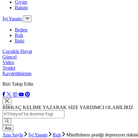
Giyim
Bakım
İyi Yaşam
Beden
Ruh
İlişki
Çocuklu Hayat
Güncel
Video
Testler
Kaydettiklerim
Bizi Takip Edin
BİRKAÇ KELİME YAZARAK SİZE YARDIMCI OLABİLİRİZ
Ara
Ana Sayfa
İyi Yaşam
Ruh
Mindfulness pratiği depresyon riskini 