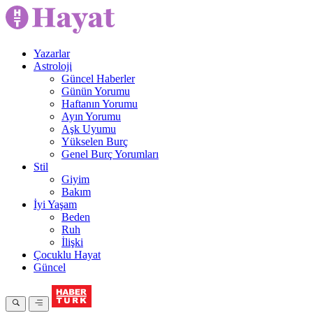
Yazarlar
Astroloji
Güncel Haberler
Günün Yorumu
Haftanın Yorumu
Ayın Yorumu
Aşk Uyumu
Yükselen Burç
Genel Burç Yorumları
Stil
Giyim
Bakım
İyi Yaşam
Beden
Ruh
İlişki
Çocuklu Hayat
Güncel