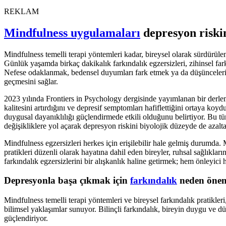
REKLAM
Mindfulness uygulamaları
depresyon riskin
Mindfulness temelli terapi yöntemleri kadar, bireysel olarak sürdürülen
Günlük yaşamda birkaç dakikalık farkındalık egzersizleri, zihinsel far
Nefese odaklanmak, bedensel duyumları fark etmek ya da düşünceleri 
geçmesini sağlar.
2023 yılında Frontiers in Psychology dergisinde yayımlanan bir derlem
kalitesini artırdığını ve depresif semptomları hafiflettiğini ortaya koyd
duygusal dayanıklılığı güçlendirmede etkili olduğunu belirtiyor. Bu tü
değişikliklere yol açarak depresyon riskini biyolojik düzeyde de azalta
Mindfulness egzersizleri herkes için erişilebilir hale gelmiş durumda.
pratikleri düzenli olarak hayatına dahil eden bireyler, ruhsal sağlıkları
farkındalık egzersizlerini bir alışkanlık haline getirmek; hem önleyici h
Depresyonla başa çıkmak için
farkındalık
neden önem
Mindfulness temelli terapi yöntemleri ve bireysel farkındalık pratik
bilimsel yaklaşımlar sunuyor. Bilinçli farkındalık, bireyin duygu ve dü
güçlendiriyor.