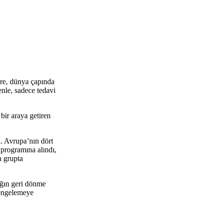
öre, dünya çapında
enle, sadece tedavi
 bir araya getiren
. Avrupa’nın dört
 programına alındı,
n grupta
lığın geri dönme
 dengelemeye