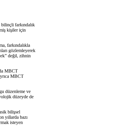
bilinçli farkındalık
iş kişiler için
a, farkındalıkla
nları gözlemleyerek
ek” değil, zihnin
rmada MBCT
. Ayrıca MBCT
uygu düzenleme ve
zyolojik düzeyde de
ik bilişsel
on yıllarda bazı
urmak isteyen