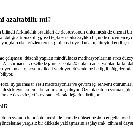
i azaltabilir mi?
 bilinçli farkındalık pratikleri de depresyonun önlenmesinde önemli bir 
kındalığı artırarak duygusal tepkileri daha sağlıklı biçimde düzenlemey
yargılamadan gözlemlemek gibi basit uygulamalar, bireyin kendi içsel 
e çalışması, düzenli yapılan mindfulness meditasyonlarının stres düzeyi
u. Araştırmacılar, özellikle günde 10 ila 20 dakika arası yapılan farkındal
r uygulamalar, beynin dikkat ve duygu düzenleme ile ilgili bölgelerinde
biliyor.
 Mobil uygulamalar, sesli meditasyonlar ve çevrim içi rehberli oturumlar
nı destekleyici önemli bir adım atmış oluyor. Özellikle depresyona eğiliml
em de destekleyici bir strateji olarak değerlendiriliyor.
li?
leri, depresyonun hem önlenmesinde hem de nüksetmesinin engellenmesind
şüncelerine yargısız bir dikkatle yaklaşmasını sağlayarak, zihinsel dayan