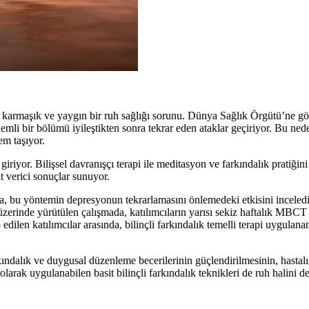
en karmaşık ve yaygın bir ruh sağlığı sorunu. Dünya Sağlık Örgütü’ne g
emli bir bölümü iyileştikten sonra tekrar eden ataklar geçiriyor. Bu ned
em taşıyor.
giriyor. Bilişsel davranışçı terapi ile meditasyon ve farkındalık pratiğini
 verici sonuçlar sunuyor.
a, bu yöntemin depresyonun tekrarlamasını önlemedeki etkisini inceledi
üzerinde yürütülen çalışmada, katılımcıların yarısı sekiz haftalık MBCT
p edilen katılımcılar arasında, bilinçli farkındalık temelli terapi uygulana
rkındalık ve duygusal düzenleme becerilerinin güçlendirilmesinin, hasta
 olarak uygulanabilen basit bilinçli farkındalık teknikleri de ruh halini