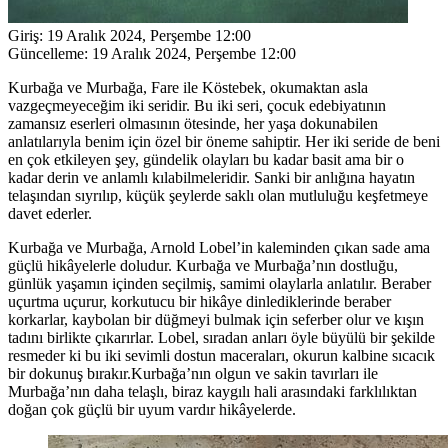
Giriş:
19 Aralık 2024, Perşembe 12:00
Güncelleme:
19 Aralık 2024, Perşembe 12:00
Kurbağa ve Murbağa, Fare ile Köstebek, okumaktan asla
vazgeçmeyeceğim iki seridir. Bu iki seri, çocuk edebiyatının
zamansız eserleri olmasının ötesinde, her yaşa dokunabilen
anlatılarıyla benim için özel bir öneme sahiptir. Her iki seride de beni
en çok etkileyen şey, gündelik olayları bu kadar basit ama bir o
kadar derin ve anlamlı kılabilmeleridir. Sanki bir anlığına hayatın
telaşından sıyrılıp, küçük şeylerde saklı olan mutluluğu keşfetmeye
davet ederler.
Kurbağa ve Murbağa, Arnold Lobel’in kaleminden çıkan sade ama
güçlü hikâyelerle doludur. Kurbağa ve Murbağa’nın dostluğu,
günlük yaşamın içinden seçilmiş, samimi olaylarla anlatılır. Beraber
uçurtma uçurur, korkutucu bir hikâye dinlediklerinde beraber
korkarlar, kaybolan bir düğmeyi bulmak için seferber olur ve kışın
tadını birlikte çıkarırlar. Lobel, sıradan anları öyle büyülü bir şekilde
resmeder ki bu iki sevimli dostun maceraları, okurun kalbine sıcacık
bir dokunuş bırakır.Kurbağa’nın olgun ve sakin tavırları ile
Murbağa’nın daha telaşlı, biraz kaygılı hali arasındaki farklılıktan
doğan çok güçlü bir uyum vardır hikâyelerde.