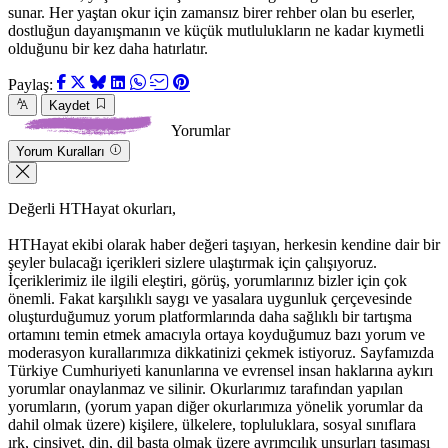
sunar. Her yaştan okur için zamansız birer rehber olan bu eserler,
dostluğun dayanışmanın ve küçük mutlulukların ne kadar kıymetli
olduğunu bir kez daha hatırlatır.
Paylaş:
Kaydet
Yorumlar
Yorum Kuralları
Değerli HTHayat okurları,
HTHayat ekibi olarak haber değeri taşıyan, herkesin kendine dair bir
şeyler bulacağı içerikleri sizlere ulaştırmak için çalışıyoruz.
İçeriklerimiz ile ilgili eleştiri, görüş, yorumlarınız bizler için çok
önemli. Fakat karşılıklı saygı ve yasalara uygunluk çerçevesinde
oluşturduğumuz yorum platformlarında daha sağlıklı bir tartışma
ortamını temin etmek amacıyla ortaya koyduğumuz bazı yorum ve
moderasyon kurallarımıza dikkatinizi çekmek istiyoruz. Sayfamızda
Türkiye Cumhuriyeti kanunlarına ve evrensel insan haklarına aykırı
yorumlar onaylanmaz ve silinir. Okurlarımız tarafından yapılan
yorumların, (yorum yapan diğer okurlarımıza yönelik yorumlar da
dahil olmak üzere) kişilere, ülkelere, topluluklara, sosyal sınıflara
ırk, cinsiyet, din, dil başta olmak üzere ayrımcılık unsurları taşıması