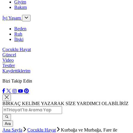
Giyim
Bakım
İyi Yaşam
Beden
Ruh
İlişki
Çocuklu Hayat
Güncel
Video
Testler
Kaydettiklerim
Bizi Takip Edin
BİRKAÇ KELİME YAZARAK SİZE YARDIMCI OLABİLİRİZ
Ara
Ana Sayfa
Çocuklu Hayat
Kurbağa ve Murbağa, Fare ile