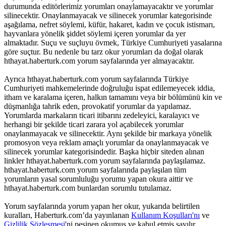
durumunda editörlerimiz yorumları onaylamayacaktır ve yorumlar
silinecektir. Onaylanmayacak ve silinecek yorumlar kategorisinde
aşağılama, nefret söylemi, küfür, hakaret, kadın ve çocuk istismarı,
hayvanlara yönelik şiddet söylemi içeren yorumlar da yer
almaktadır. Suçu ve suçluyu övmek, Türkiye Cumhuriyeti yasalarına
göre suçtur. Bu nedenle bu tarz okur yorumları da doğal olarak
hthayat.haberturk.com yorum sayfalarında yer almayacaktır.
Ayrıca hthayat.haberturk.com yorum sayfalarında Türkiye
Cumhuriyeti mahkemelerinde doğruluğu ispat edilemeyecek iddia,
itham ve karalama içeren, halkın tamamını veya bir bölümünü kin ve
düşmanlığa tahrik eden, provokatif yorumlar da yapılamaz.
Yorumlarda markaların ticari itibarını zedeleyici, karalayıcı ve
herhangi bir şekilde ticari zarara yol açabilecek yorumlar
onaylanmayacak ve silinecektir. Aynı şekilde bir markaya yönelik
promosyon veya reklam amaçlı yorumlar da onaylanmayacak ve
silinecek yorumlar kategorisindedir. Başka hiçbir siteden alınan
linkler hthayat.haberturk.com yorum sayfalarında paylaşılamaz.
hthayat.haberturk.com yorum sayfalarında paylaşılan tüm
yorumların yasal sorumluluğu yorumu yapan okura aittir ve
hthayat.haberturk.com bunlardan sorumlu tutulamaz.
Yorum sayfalarında yorum yapan her okur, yukarıda belirtilen
kuralları, Haberturk.com’da yayınlanan
Kullanım Koşulları'nı
ve
Gizlilik Sözleşmesi
'ni peşinen okumuş ve kabul etmiş sayılır.