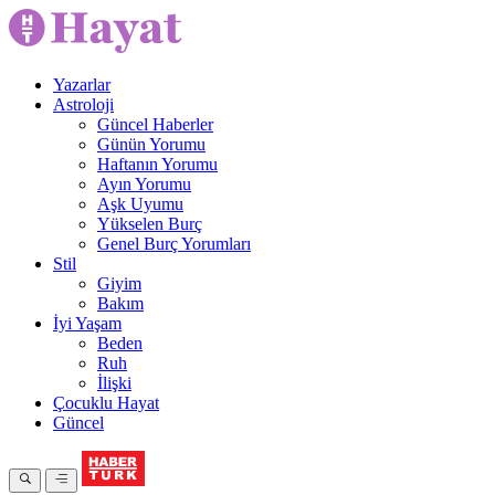
Yazarlar
Astroloji
Güncel Haberler
Günün Yorumu
Haftanın Yorumu
Ayın Yorumu
Aşk Uyumu
Yükselen Burç
Genel Burç Yorumları
Stil
Giyim
Bakım
İyi Yaşam
Beden
Ruh
İlişki
Çocuklu Hayat
Güncel