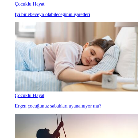
Çocuklu Hayat
İyi bir ebeveyn olabileceğinin işaretleri
Çocuklu Hayat
Ergen çocuğunuz sabahları uyanamıyor mu?