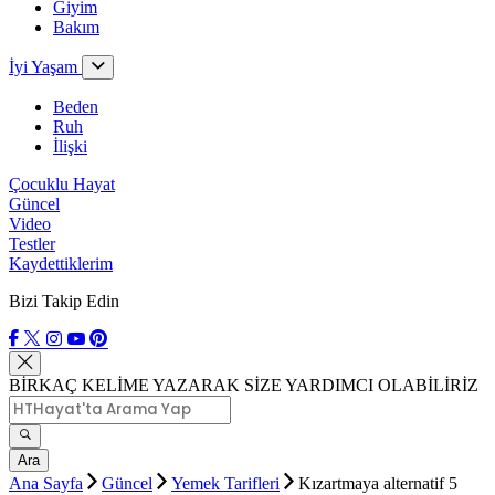
Giyim
Bakım
İyi Yaşam
Beden
Ruh
İlişki
Çocuklu Hayat
Güncel
Video
Testler
Kaydettiklerim
Bizi Takip Edin
BİRKAÇ KELİME YAZARAK SİZE YARDIMCI OLABİLİRİZ
Ara
Ana Sayfa
Güncel
Yemek Tarifleri
Kızartmaya alternatif 5