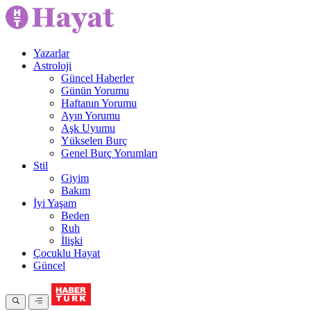
Yazarlar
Astroloji
Güncel Haberler
Günün Yorumu
Haftanın Yorumu
Ayın Yorumu
Aşk Uyumu
Yükselen Burç
Genel Burç Yorumları
Stil
Giyim
Bakım
İyi Yaşam
Beden
Ruh
İlişki
Çocuklu Hayat
Güncel