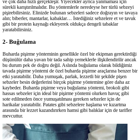
ve çok daha hızlı gerçekleşir. Yiyecekler ayrıca yanmaması için
sürekli karıştırılmalıdır. Bu yöntemlerle neredeyse her türlü sebzeyi
pişirebilirsiniz. Elinizde bulunan sebzeleri sadece doğrayın ve tavaya
alın; biberler, mantarlar, kabaklar… İstediğiniz sebzelere et ve tavuk
gibi bir protein kaynağı ekleyerek oldukça dengeli tabaklar
yaratabilirsiniz.
2- Buğulama
Buharda pişirme yönteminin genellikle özel bir ekipman gerektirdiği
düşünülür daha yavan bir tada sahip yemeklerle ilişkilendirilir ancak
bu durum pek de doğru değil. Aslında buğulama olarak bildiğimiz
tavada pişirme yöntemi de özel buharda pişirme araçlarına benzer bir
etki yaratabilir. Daha yumuşak, parlak, lezzetli bir şekilde pişen
sebzeler besin değerlerini birçok pişirme yöntemine göre daha az
kaybeder. Buharda pişirme veya buğulama yöntemi, brokoli gibi
hassas sebzeler için ideal bir pişirme yöntemi olurken havuç gibi
sote edilmeden önce yumuşatılması gereken sebzeler için de
harikalar yaratabilir. Patates gibi sebzelere haşlama ve kızartma
arasında bir lezzet kazandırırken hamsi gibi balıklar için de tarifler
mevcuttur.