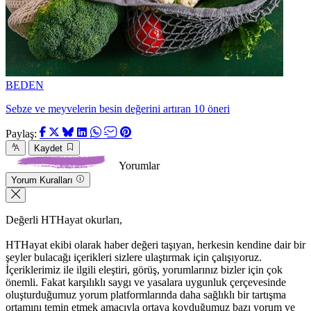
BEDEN
Sebze ve meyvelerin besin değerini artıran 10 öneri
Paylaş:
Kaydet
Yorumlar
Yorum Kuralları
Değerli HTHayat okurları,
HTHayat ekibi olarak haber değeri taşıyan, herkesin kendine dair bir
şeyler bulacağı içerikleri sizlere ulaştırmak için çalışıyoruz.
İçeriklerimiz ile ilgili eleştiri, görüş, yorumlarınız bizler için çok
önemli. Fakat karşılıklı saygı ve yasalara uygunluk çerçevesinde
oluşturduğumuz yorum platformlarında daha sağlıklı bir tartışma
ortamını temin etmek amacıyla ortaya koyduğumuz bazı yorum ve