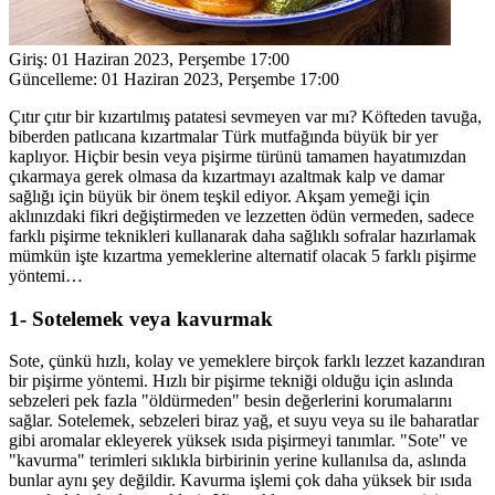
Giriş:
01 Haziran 2023, Perşembe 17:00
Güncelleme:
01 Haziran 2023, Perşembe 17:00
Çıtır çıtır bir kızartılmış patatesi sevmeyen var mı? Köfteden tavuğa,
biberden patlıcana kızartmalar Türk mutfağında büyük bir yer
kaplıyor. Hiçbir besin veya pişirme türünü tamamen hayatımızdan
çıkarmaya gerek olmasa da kızartmayı azaltmak kalp ve damar
sağlığı için büyük bir önem teşkil ediyor. Akşam yemeği için
aklınızdaki fikri değiştirmeden ve lezzetten ödün vermeden, sadece
farklı pişirme teknikleri kullanarak daha sağlıklı sofralar hazırlamak
mümkün işte kızartma yemeklerine alternatif olacak 5 farklı pişirme
yöntemi…
1- Sotelemek veya kavurmak
Sote, çünkü hızlı, kolay ve yemeklere birçok farklı lezzet kazandıran
bir pişirme yöntemi. Hızlı bir pişirme tekniği olduğu için aslında
sebzeleri pek fazla "öldürmeden" besin değerlerini korumalarını
sağlar. Sotelemek, sebzeleri biraz yağ, et suyu veya su ile baharatlar
gibi aromalar ekleyerek yüksek ısıda pişirmeyi tanımlar. "Sote" ve
"kavurma" terimleri sıklıkla birbirinin yerine kullanılsa da, aslında
bunlar aynı şey değildir. Kavurma işlemi çok daha yüksek bir ısıda