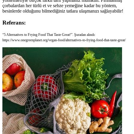
yöntemleriyle birçok farklı tarif yapmanız mümkün. Fırınlanmış
çorbalardan her türlü et ve sebze yemeğine kadar bu yöntem,
besinlerde olduğunu bilmediğiniz tatlara ulaşmanızı sağlayabilir!
Referans:
“5 Alternatives to Frying Food That Taste Great!”. Şuradan alındı:
https://www.onegreenplanet.org/vegan-food/alternatives-to-frying-food-that-taste-great/