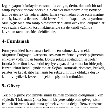
Izgara yapmak kolaydır ve sonunda zengin, derin, dumanlı bir tada
sahip yiyecekler elde edersiniz. Sebzeler karamelize olur, böylece
tatlı ve gevrek bir tada erişirler. Izgara yapmadan önce sosla marine
etmek, kızartma ile arasındaki lezzet farkının kapanmasına yardımcı
olur. Açık bir alana sahip olmasanız dahi artık ocak üstü ekipmanlar
veya ızgara özellikli tost makineleriyle siz de kendi yağında
kavrulan tavuklar elde edebilirsiniz.
4- Fırınlamak
Fırın yemekleri hazırlaması belki de en zahmetsiz yemekleri
oluşturur. Doğrayın, karıştırın, soslayın ve fırına! yemek pişirmenin
en kolay yollarından biridir. Doğru şekilde sosladığını sebzeler
fırında önce tüm lezzetlerini tepsiye yayar, daha sonra bu birleşmiş
lezzeti tekrar kendi içinde toplar. Soğan, sarımsak, domates, brokoli,
patates ve kabak gibi herhangi bir sebzeyi fırında oldukça düşük
kalori ve yüksek lezzeti bir şekilde pişirmek mümkün.
5- Güveç
Tek bir pişirme yöntemiyle sınırlı kalmak zorunda olduğunuzu kim
söyledi? Türk mutfağında önemli bir yere sahip olan güveç, sizin
için tek bir yemek anlamına gelmek zorunda değil. Benzer pişirme