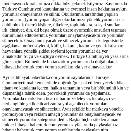
moderasyon kurallarımıza dikkatinizi çekmek istiyoruz. Sayfamızda
Türkiye Cumhuriyeti kanunlarına ve evrensel insan haklarına aykırı
yorumlar onaylanmaz ve silinir. Okurlarımız tarafından yapılan
yorumların, (yorum yapan diğer okurlarımıza yönelik yorumlar da
dahil olmak üzere) kişilere, ülkelere, topluluklara, sosyal sınıflara
ırk, cinsiyet, din, dil başta olmak üzere ayrımcılık unsurları taşıması
durumunda editörlerimiz yorumları onaylamayacaktır ve yorumlar
silinecektir. Onaylanmayacak ve silinecek yorumlar kategorisinde
aşağılama, nefret söylemi, küfür, hakaret, kadın ve çocuk istismarı,
hayvanlara yönelik şiddet söylemi içeren yorumlar da yer
almaktadır. Suçu ve suçluyu övmek, Türkiye Cumhuriyeti yasalarına
göre suçtur. Bu nedenle bu tarz okur yorumları da doğal olarak
hthayat.haberturk.com yorum sayfalarında yer almayacaktır.
Ayrıca hthayat.haberturk.com yorum sayfalarında Türkiye
Cumhuriyeti mahkemelerinde doğruluğu ispat edilemeyecek iddia,
itham ve karalama içeren, halkın tamamını veya bir bölümünü kin ve
düşmanlığa tahrik eden, provokatif yorumlar da yapılamaz.
Yorumlarda markaların ticari itibarını zedeleyici, karalayıcı ve
herhangi bir şekilde ticari zarara yol açabilecek yorumlar
onaylanmayacak ve silinecektir. Aynı şekilde bir markaya yönelik
promosyon veya reklam amaçlı yorumlar da onaylanmayacak ve
silinecek yorumlar kategorisindedir. Başka hiçbir siteden alınan
linkler hthayat.haberturk.com yorum sayfalarında paylaşılamaz.
hthayat.haberturk.com yorum sayfalarında paylaşılan tüm