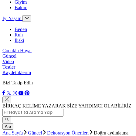
Giyim
Bakım
İyi Yaşam
Beden
Ruh
İlişki
Çocuklu Hayat
Güncel
Video
Testler
Kaydettiklerim
Bizi Takip Edin
BİRKAÇ KELİME YAZARAK SİZE YARDIMCI OLABİLİRİZ
Ara
Ana Sayfa
Güncel
Dekorasyon Önerileri
Doğru aydınlatma