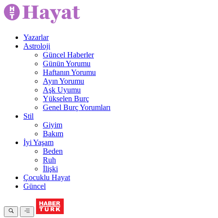
Yazarlar
Astroloji
Güncel Haberler
Günün Yorumu
Haftanın Yorumu
Ayın Yorumu
Aşk Uyumu
Yükselen Burç
Genel Burç Yorumları
Stil
Giyim
Bakım
İyi Yaşam
Beden
Ruh
İlişki
Çocuklu Hayat
Güncel