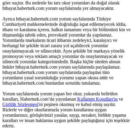
göre suçtur. Bu nedenle bu tarz okur yorumları da doğal olarak
hthayat.haberturk.com yorum sayfalarında yer almayacaktır.
Ayrıca hthayat.haberturk.com yorum sayfalarında Türkiye
Cumhuriyeti mahkemelerinde doğruluğu ispat edilemeyecek iddia,
itham ve karalama içeren, halkın tamamını veya bir bölümünü kin ve
düşmanlığa tahrik eden, provokatif yorumlar da yapılamaz.
Yorumlarda markaların ticari itibarını zedeleyici, karalayıcı ve
herhangi bir şekilde ticari zarara yol açabilecek yorumlar
onaylanmayacak ve silinecektir. Aynı şekilde bir markaya yönelik
promosyon veya reklam amaçlı yorumlar da onaylanmayacak ve
silinecek yorumlar kategorisindedir. Başka hiçbir siteden alınan
linkler hthayat.haberturk.com yorum sayfalarında paylaşılamaz.
hthayat.haberturk.com yorum sayfalarında paylaşılan tüm
yorumların yasal sorumluluğu yorumu yapan okura aittir ve
hthayat.haberturk.com bunlardan sorumlu tutulamaz.
Yorum sayfalarında yorum yapan her okur, yukarıda belirtilen
kuralları, Haberturk.com’da yayınlanan
Kullanım Koşulları'nı
ve
Gizlilik Sözleşmesi
'ni peşinen okumuş ve kabul etmiş sayılır.
Bizlerle ve diğer okurlarımızla yorum kurallarına uygun
yorumlarınızı, görüşlerinizi yasalar, saygı, nezaket, birlikte yaşama
kuralları ve insan haklarına uygun şekilde paylaştığınız için teşekkür
ederiz.