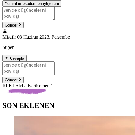
Yorumları okudum onaylıyorum
Gönder
Misafir
08 Haziran 2023, Perşembe
Super
Cevapla
Gönder
REKLAM advertisement1
SON EKLENEN