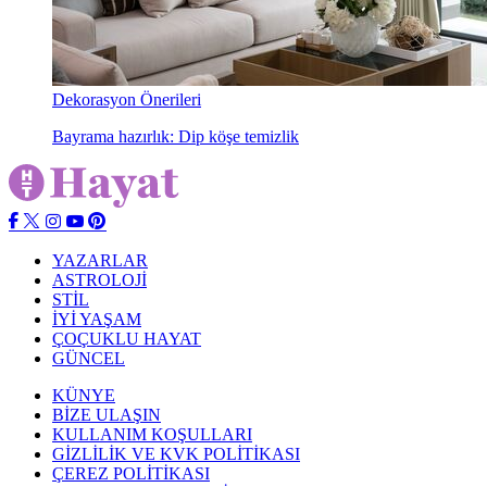
Dekorasyon Önerileri
Bayrama hazırlık: Dip köşe temizlik
YAZARLAR
ASTROLOJİ
STİL
İYİ YAŞAM
ÇOÇUKLU HAYAT
GÜNCEL
KÜNYE
BİZE ULAŞIN
KULLANIM KOŞULLARI
GİZLİLİK VE KVK POLİTİKASI
ÇEREZ POLİTİKASI