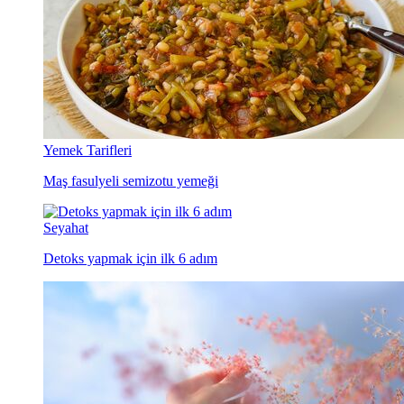
Yemek Tarifleri
Maş fasulyeli semizotu yemeği
Seyahat
Detoks yapmak için ilk 6 adım