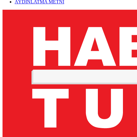
AYDINLATMA METNİ