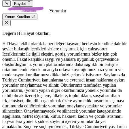
Kaydet
Yorumlar
Yorum Kuralları
Değerli HTHayat okurları,
HTHayat ekibi olarak haber değeri taşıyan, herkesin kendine dair bir
şeyler bulacağı içerikleri sizlere ulaştırmak için çalışıyoruz.
İçeriklerimiz ile ilgili eleştiri, görüş, yorumlarınız bizler için çok
önemli. Fakat karşılıklı saygı ve yasalara uygunluk çerçevesinde
oluşturduğumuz yorum platformlarında daha sağlıklı bir tartışma
ortamını temin etmek amacıyla ortaya koyduğumuz bazı yorum ve
moderasyon kurallarımıza dikkatinizi çekmek istiyoruz. Sayfamızda
Türkiye Cumhuriyeti kanunlarına ve evrensel insan haklarına aykırı
yorumlar onaylanmaz ve silinir. Okurlarımız tarafından yapılan
yorumların, (yorum yapan diğer okurlarımıza yönelik yorumlar da
dahil olmak üzere) kişilere, ülkelere, topluluklara, sosyal sınıflara
ırk, cinsiyet, din, dil başta olmak üzere ayrımcılık unsurları taşıması
durumunda editörlerimiz yorumları onaylamayacaktır ve yorumlar
silinecektir. Onaylanmayacak ve silinecek yorumlar kategorisinde
aşağılama, nefret söylemi, küfür, hakaret, kadın ve çocuk istismarı,
hayvanlara yönelik şiddet söylemi içeren yorumlar da yer
almaktadır. Suçu ve suçluyu övmek, Türkiye Cumhuriyeti yasalarına