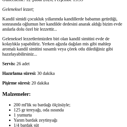
Geleneksel lezzet;
Kandil simidi çocukluk yıllarımda kandillerde babamın getirdiği,
sonrasında oğlumun her kandilde dedesini anarak aldığı bizim evde
anılarla dolu özel bir lezzettir...
Geleneksel lezzetlerimizden biri olan kandil simitini evde de
kolaylıkla yapabiliriz. Yerken ağızda dağılan mis gibi mahlep
aromalı kandil simitini susamlı veya çörek otlu dilediğiniz gibi
hazırlayabilirsiniz...
Servis:
26 adet
Hazırlama süresi:
30 dakika
Pişirme süresi:
20 dakika
Malzemeler:
200 ml'lik su bardağı ölçüsüyle;
125 gr tereyağı, oda ısısında
1 yumurta
Yarım bardak zeytinyağı
1/4 bardak süt