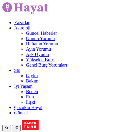
Yazarlar
Astroloji
Güncel Haberler
Günün Yorumu
Haftanın Yorumu
Ayın Yorumu
Aşk Uyumu
Yükselen Burç
Genel Burç Yorumları
Stil
Giyim
Bakım
İyi Yaşam
Beden
Ruh
İlişki
Çocuklu Hayat
Güncel