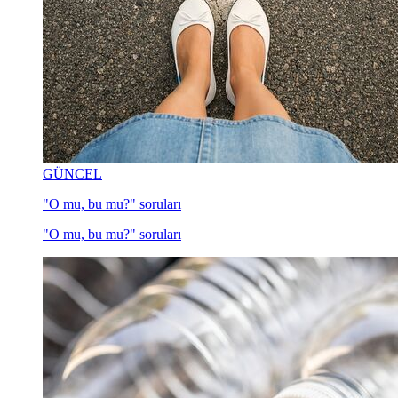
GÜNCEL
"O mu, bu mu?" soruları
"O mu, bu mu?" soruları