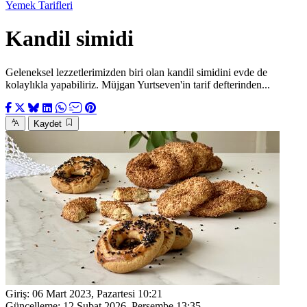
Yemek Tarifleri
Kandil simidi
Geleneksel lezzetlerimizden biri olan kandil simidini evde de
kolaylıkla yapabiliriz. Müjgan Yurtseven'in tarif defterinden...
Kaydet
Giriş:
06 Mart 2023, Pazartesi 10:21
Güncelleme:
12 Şubat 2026, Perşembe 13:35