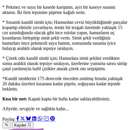
* Pekmez ve suyu bir kasede karıştırın, ayrı bir kaseye susamı
aktarın. İki fırın tepsisine pişirme kağıdı serin.
* Susamlı kandil simiti için; Hamurdan ceviz büyüklüğünde parçalar
kopartıp elinizle yuvarlayın, temiz bir tezgah üzerinde yaklaşık 15
cm uzunluğunda olacak gibi ince rulolar yapın, hamurların uç
kısımlarını birleştirip simit şekli verin. Simit şekli verdiğiniz
hamurları önce pekmezli suya batırın, sonrasında susama iyice
bulayıp aralıklı olarak tepsiye sıralayın.
* Çörek otlu kandil simiti için; Hamurlara simit şeklini verdikten
sonra aralıklı olarak tepsiye sıralayın, üzerlerine yumurta sarısı sürüp
çatal yardımıyla hafif çizikler atarak çörek otu serpiştirin.
*Kandil simitlerini 175 derecede önceden ısıtılmış fırında yaklaşık
20 dakika üzerleri kızarana kadar pişirin, soğuyana kadar tepside
bekletin.
Kısa bir not:
Kapalı kapta bir hafta kadar saklayabilirsiniz.
Afiyetle, sevgiyle ve sağlıkla kalın...
Paylaş:
Kaydet