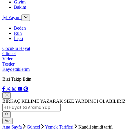
Giyim
Bakım
İyi Yaşam
Beden
Ruh
İlişki
Çocuklu Hayat
Güncel
Video
Testler
Kaydettiklerim
Bizi Takip Edin
BİRKAÇ KELİME YAZARAK SİZE YARDIMCI OLABİLİRİZ
Ara
Ana Sayfa
Güncel
Yemek Tarifleri
Kandil simidi tarifi