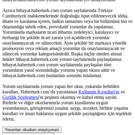
Ayrıca hthayat.haberturk.com yorum sayfalarında Türkiye
Cumhuriyeti mahkemelerinde doğruluğu ispat edilemeyecek iddia,
itham ve karalama içeren, halkın tamamını veya bir bölümünü kin ve
düşmanlığa tahrik eden, provokatif yorumlar da yapılamaz.
Yorumlarda markaların ticari itibarını zedeleyici, karalayıcı ve
herhangi bir şekilde ticari zarara yol açabilecek yorumlar
onaylanmayacak ve silinecektir. Aynı şekilde bir markaya yönelik
promosyon veya reklam amaçlı yorumlar da onaylanmayacak ve
silinecek yorumlar kategorisindedir. Başka hiçbir siteden alınan
linkler hthayat.haberturk.com yorum sayfalarında paylaşılamaz.
hthayat.haberturk.com yorum sayfalarında paylaşılan tüm
yorumların yasal sorumluluğu yorumu yapan okura aittir ve
hthayat.haberturk.com bunlardan sorumlu tutulamaz.
Yorum sayfalarında yorum yapan her okur, yukarıda belirtilen
kuralları, Haberturk.com’da yayınlanan
Kullanım Koşulları'nı
ve
Gizlilik Sözleşmesi
'ni peşinen okumuş ve kabul etmiş sayılır.
Bizlerle ve diğer okurlarımızla yorum kurallarına uygun
yorumlarınızı, görüşlerinizi yasalar, saygı, nezaket, birlikte yaşama
kuralları ve insan haklarına uygun şekilde paylaştığınız için teşekkür
ederiz.
Yorumları okudum onaylıyorum