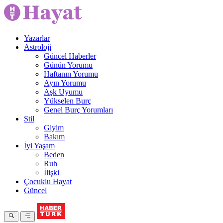
Yazarlar
Astroloji
Güncel Haberler
Günün Yorumu
Haftanın Yorumu
Ayın Yorumu
Aşk Uyumu
Yükselen Burç
Genel Burç Yorumları
Stil
Giyim
Bakım
İyi Yaşam
Beden
Ruh
İlişki
Çocuklu Hayat
Güncel