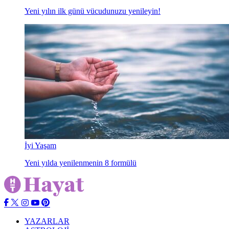
Yeni yılın ilk günü vücudunuzu yenileyin!
İyi Yaşam
Yeni yılda yenilenmenin 8 formülü
YAZARLAR