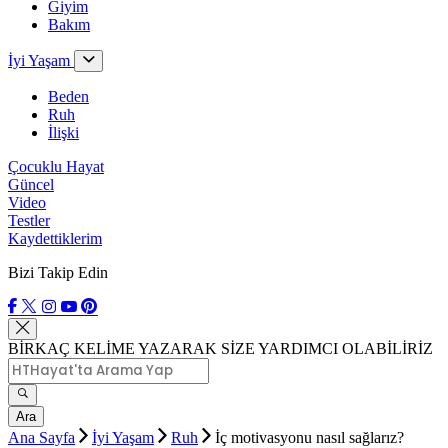
Giyim
Bakım
İyi Yaşam
Beden
Ruh
İlişki
Çocuklu Hayat
Güncel
Video
Testler
Kaydettiklerim
Bizi Takip Edin
BİRKAÇ KELİME YAZARAK SİZE YARDIMCI OLABİLİRİZ
Ara
Ana Sayfa
İyi Yaşam
Ruh
İç motivasyonu nasıl sağlarız?