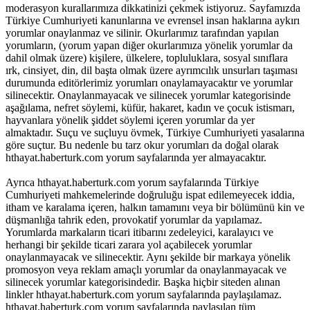
moderasyon kurallarımıza dikkatinizi çekmek istiyoruz. Sayfamızda
Türkiye Cumhuriyeti kanunlarına ve evrensel insan haklarına aykırı
yorumlar onaylanmaz ve silinir. Okurlarımız tarafından yapılan
yorumların, (yorum yapan diğer okurlarımıza yönelik yorumlar da
dahil olmak üzere) kişilere, ülkelere, topluluklara, sosyal sınıflara
ırk, cinsiyet, din, dil başta olmak üzere ayrımcılık unsurları taşıması
durumunda editörlerimiz yorumları onaylamayacaktır ve yorumlar
silinecektir. Onaylanmayacak ve silinecek yorumlar kategorisinde
aşağılama, nefret söylemi, küfür, hakaret, kadın ve çocuk istismarı,
hayvanlara yönelik şiddet söylemi içeren yorumlar da yer
almaktadır. Suçu ve suçluyu övmek, Türkiye Cumhuriyeti yasalarına
göre suçtur. Bu nedenle bu tarz okur yorumları da doğal olarak
hthayat.haberturk.com yorum sayfalarında yer almayacaktır.
Ayrıca hthayat.haberturk.com yorum sayfalarında Türkiye
Cumhuriyeti mahkemelerinde doğruluğu ispat edilemeyecek iddia,
itham ve karalama içeren, halkın tamamını veya bir bölümünü kin ve
düşmanlığa tahrik eden, provokatif yorumlar da yapılamaz.
Yorumlarda markaların ticari itibarını zedeleyici, karalayıcı ve
herhangi bir şekilde ticari zarara yol açabilecek yorumlar
onaylanmayacak ve silinecektir. Aynı şekilde bir markaya yönelik
promosyon veya reklam amaçlı yorumlar da onaylanmayacak ve
silinecek yorumlar kategorisindedir. Başka hiçbir siteden alınan
linkler hthayat.haberturk.com yorum sayfalarında paylaşılamaz.
hthayat.haberturk.com yorum sayfalarında paylaşılan tüm