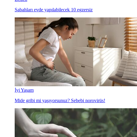
Sabahları evde yapılabilecek 10 egzersiz
İyi Yaşam
Mide gribi mi yaşıyorsunuz? Sebebi norovirüs!