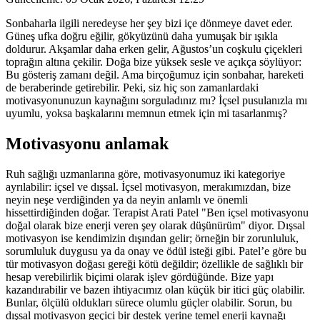
Sonbaharla ilgili neredeyse her şey bizi içe dönmeye davet eder.
Güneş ufka doğru eğilir, gökyüzünü daha yumuşak bir ışıkla
doldurur. Akşamlar daha erken gelir, Ağustos’un coşkulu çiçekleri
toprağın altına çekilir. Doğa bize yüksek sesle ve açıkça söylüyor:
Bu gösteriş zamanı değil. Ama birçoğumuz için sonbahar, hareketi
de beraberinde getirebilir. Peki, siz hiç son zamanlardaki
motivasyonunuzun kaynağını sorguladınız mı? İçsel pusulanızla mı
uyumlu, yoksa başkalarını memnun etmek için mi tasarlanmış?
Motivasyonu anlamak
Ruh sağlığı uzmanlarına göre, motivasyonumuz iki kategoriye
ayrılabilir: içsel ve dışsal. İçsel motivasyon, merakımızdan, bize
neyin neşe verdiğinden ya da neyin anlamlı ve önemli
hissettirdiğinden doğar. Terapist Arati Patel "Ben içsel motivasyonu
doğal olarak bize enerji veren şey olarak düşünürüm" diyor. Dışsal
motivasyon ise kendimizin dışından gelir; örneğin bir zorunluluk,
sorumluluk duygusu ya da onay ve ödül isteği gibi. Patel’e göre bu
tür motivasyon doğası gereği kötü değildir; özellikle de sağlıklı bir
hesap verebilirlik biçimi olarak işlev gördüğünde. Bize yapı
kazandırabilir ve bazen ihtiyacımız olan küçük bir itici güç olabilir.
Bunlar, ölçülü oldukları sürece olumlu güçler olabilir. Sorun, bu
dışsal motivasyon geçici bir destek yerine temel enerji kaynağı