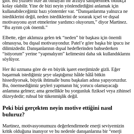
gibi. Bu yüzden bize ait olmayan bir arzuyu sahiplenmek oldukça
kolay olabilir. Yine de bizi neyin yönlendirdiğini anlamak için
kullanabileceğimiz bazı yöntemler var. “Danışanlarıma yalnızca ne
istediklerini değil, neden istediklerini de sorarak içsel ve dışsal
motivasyonu ayırt etmelerine yardımcı oluyorum,” diyor Martinez.
“Bu ayrım çok önemli.”
Elbette, eğer aklımıza gelen tek “neden” bir başkası için önemli
olmasıysa, bu dışsal motivasyondur. Patel’e göre başka bir ipucu ise
dilimizdedir. Danışanlarının dışsal hedeflerinden bahsederken
“istiyorum” yerine “yapmalıyım” kelimesini daha sık kullandıklarını
söylüyor.
Her iki uzmana göre de en büyük işaret enerjimizde gizli. Eğer
başarmak istediğimiz şeye ulaştığımız hâlde hâlâ bitkin
hissediyorsak, büyük ihtimalle bunu başkaları adına yapıyoruzdur.
Bu, önemsediğimiz şeyleri yapmanın hiç yorucu olamayacağı
anlamına gelmez; ama genellikle bu yorgunluk fiziksel veya zihinsel
düzeydedir; ruhsal bir tükenmişlik değil.
Peki bizi gerçekten neyin motive ettiğini nasıl
buluruz?
Martinez, motivasyonumuzu değerlendirmede enerji seviyemizin
kritik olduğuna inanıyor ve bu nedenle danışanlarına bir “enerji