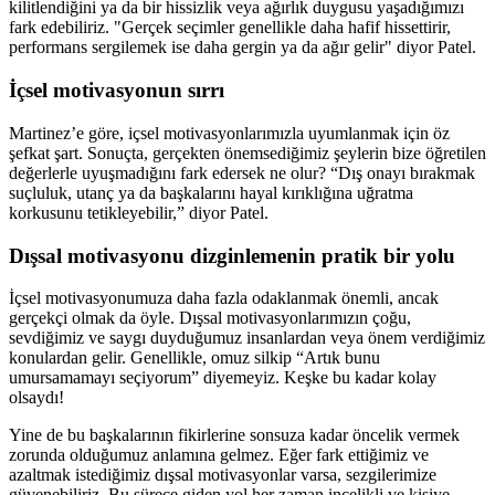
kilitlendiğini ya da bir hissizlik veya ağırlık duygusu yaşadığımızı
fark edebiliriz. "Gerçek seçimler genellikle daha hafif hissettirir,
performans sergilemek ise daha gergin ya da ağır gelir" diyor Patel.
İçsel motivasyonun sırrı
Martinez’e göre, içsel motivasyonlarımızla uyumlanmak için öz
şefkat şart. Sonuçta, gerçekten önemsediğimiz şeylerin bize öğretilen
değerlerle uyuşmadığını fark edersek ne olur? “Dış onayı bırakmak
suçluluk, utanç ya da başkalarını hayal kırıklığına uğratma
korkusunu tetikleyebilir,” diyor Patel.
Dışsal motivasyonu dizginlemenin pratik bir yolu
İçsel motivasyonumuza daha fazla odaklanmak önemli, ancak
gerçekçi olmak da öyle. Dışsal motivasyonlarımızın çoğu,
sevdiğimiz ve saygı duyduğumuz insanlardan veya önem verdiğimiz
konulardan gelir. Genellikle, omuz silkip “Artık bunu
umursamamayı seçiyorum” diyemeyiz. Keşke bu kadar kolay
olsaydı!
Yine de bu başkalarının fikirlerine sonsuza kadar öncelik vermek
zorunda olduğumuz anlamına gelmez. Eğer fark ettiğimiz ve
azaltmak istediğimiz dışsal motivasyonlar varsa, sezgilerimize
güvenebiliriz. Bu sürece giden yol her zaman incelikli ve kişiye