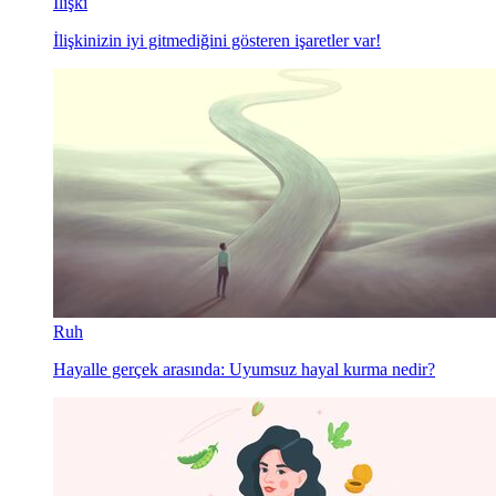
İlişki
İlişkinizin iyi gitmediğini gösteren işaretler var!
Ruh
Hayalle gerçek arasında: Uyumsuz hayal kurma nedir?