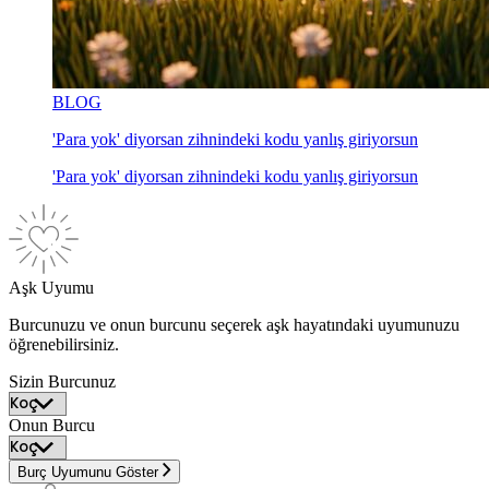
BLOG
'Para yok' diyorsan zihnindeki kodu yanlış giriyorsun
'Para yok' diyorsan zihnindeki kodu yanlış giriyorsun
Aşk Uyumu
Burcunuzu ve onun burcunu seçerek aşk hayatındaki uyumunuzu
öğrenebilirsiniz.
Sizin Burcunuz
Onun Burcu
Burç Uyumunu Göster