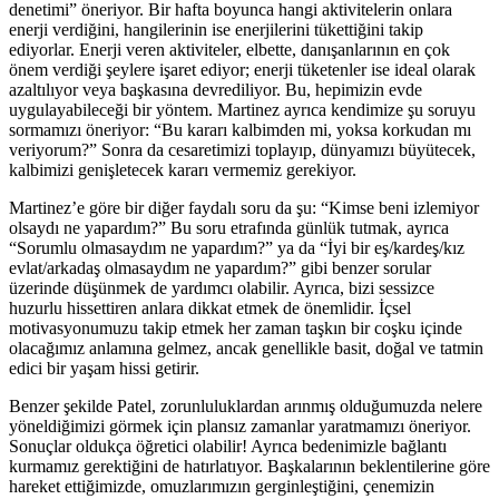
denetimi” öneriyor. Bir hafta boyunca hangi aktivitelerin onlara
enerji verdiğini, hangilerinin ise enerjilerini tükettiğini takip
ediyorlar. Enerji veren aktiviteler, elbette, danışanlarının en çok
önem verdiği şeylere işaret ediyor; enerji tüketenler ise ideal olarak
azaltılıyor veya başkasına devrediliyor. Bu, hepimizin evde
uygulayabileceği bir yöntem. Martinez ayrıca kendimize şu soruyu
sormamızı öneriyor: “Bu kararı kalbimden mi, yoksa korkudan mı
veriyorum?” Sonra da cesaretimizi toplayıp, dünyamızı büyütecek,
kalbimizi genişletecek kararı vermemiz gerekiyor.
Martinez’e göre bir diğer faydalı soru da şu: “Kimse beni izlemiyor
olsaydı ne yapardım?” Bu soru etrafında günlük tutmak, ayrıca
“Sorumlu olmasaydım ne yapardım?” ya da “İyi bir eş/kardeş/kız
evlat/arkadaş olmasaydım ne yapardım?” gibi benzer sorular
üzerinde düşünmek de yardımcı olabilir. Ayrıca, bizi sessizce
huzurlu hissettiren anlara dikkat etmek de önemlidir. İçsel
motivasyonumuzu takip etmek her zaman taşkın bir coşku içinde
olacağımız anlamına gelmez, ancak genellikle basit, doğal ve tatmin
edici bir yaşam hissi getirir.
Benzer şekilde Patel, zorunluluklardan arınmış olduğumuzda nelere
yöneldiğimizi görmek için plansız zamanlar yaratmamızı öneriyor.
Sonuçlar oldukça öğretici olabilir! Ayrıca bedenimizle bağlantı
kurmamız gerektiğini de hatırlatıyor. Başkalarının beklentilerine göre
hareket ettiğimizde, omuzlarımızın gerginleştiğini, çenemizin