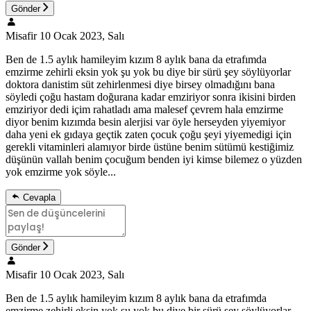
Gönder
Misafir
10 Ocak 2023, Salı
Ben de 1.5 aylık hamileyim kızım 8 aylık bana da etrafımda
emzirme zehirli eksin yok şu yok bu diye bir sürü şey söylüyorlar
doktora danistim süt zehirlenmesi diye birsey olmadığını bana
söyledi çoğu hastam doğurana kadar emziriyor sonra ikisini birden
emziriyor dedi içim rahatladı ama malesef çevrem hala emzirme
diyor benim kızımda besin alerjisi var öyle herseyden yiyemiyor
daha yeni ek gıdaya geçtik zaten çocuk çoğu şeyi yiyemedigi için
gerekli vitaminleri alamıyor birde üstüne benim sütümü kestiğimiz
düşünün vallah benim çocuğum benden iyi kimse bilemez o yüzden
yok emzirme yok söyle...
Cevapla
Gönder
Misafir
10 Ocak 2023, Salı
Ben de 1.5 aylık hamileyim kızım 8 aylık bana da etrafımda
emzirme zehirli eksin yok şu yok bu diye bir sürü şey söylüyorlar