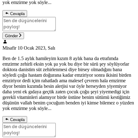
yok emzirme yok söyle...
Cevapla
Gönder
Misafir
10 Ocak 2023, Salı
Ben de 1.5 aylık hamileyim kızım 8 aylık bana da etrafımda
emzirme zehirli eksin yok şu yok bu diye bir sürü şey söylüyorlar
doktora danistim süt zehirlenmesi diye birsey olmadığını bana
söyledi çoğu hastam doğurana kadar emziriyor sonra ikisini birden
emziriyor dedi içim rahatladı ama malesef çevrem hala emzirme
diyor benim kızımda besin alerjisi var öyle herseyden yiyemiyor
daha yeni ek gıdaya geçtik zaten çocuk çoğu şeyi yiyemedigi için
gerekli vitaminleri alamıyor birde üstüne benim sütümü kestiğimiz
düşünün vallah benim çocuğum benden iyi kimse bilemez o yüzden
yok emzirme yok söyle...
Cevapla