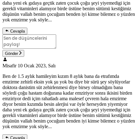
daha yeni ek gıdaya geçtik zaten çocuk çoğu şeyi yiyemedigi için
gerekli vitaminleri alamıyor birde üstüne benim sütümü kestiğimiz
düşünün vallah benim çocuğum benden iyi kimse bilemez o yüzden
yok emzirme yok söyle...
Cevapla
Gönder
Misafir
10 Ocak 2023, Salı
Ben de 1.5 aylık hamileyim kızım 8 aylık bana da etrafımda
emzirme zehirli eksin yok şu yok bu diye bir sürü şey söylüyorlar
doktora danistim süt zehirlenmesi diye birsey olmadığını bana
söyledi çoğu hastam doğurana kadar emziriyor sonra ikisini birden
emziriyor dedi içim rahatladı ama malesef çevrem hala emzirme
diyor benim kızımda besin alerjisi var öyle herseyden yiyemiyor
daha yeni ek gıdaya geçtik zaten çocuk çoğu şeyi yiyemedigi için
gerekli vitaminleri alamıyor birde üstüne benim sütümü kestiğimiz
düşünün vallah benim çocuğum benden iyi kimse bilemez o yüzden
yok emzirme yok söyle...
Cevapla