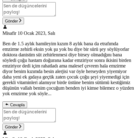
Gönder
Misafir
10 Ocak 2023, Salı
Ben de 1.5 aylık hamileyim kızım 8 aylık bana da etrafımda
emzirme zehirli eksin yok şu yok bu diye bir sürü şey söylüyorlar
doktora danistim süt zehirlenmesi diye birsey olmadığını bana
söyledi çoğu hastam doğurana kadar emziriyor sonra ikisini birden
emziriyor dedi içim rahatladı ama malesef çevrem hala emzirme
diyor benim kızımda besin alerjisi var öyle herseyden yiyemiyor
daha yeni ek gıdaya geçtik zaten çocuk çoğu şeyi yiyemedigi için
gerekli vitaminleri alamıyor birde üstüne benim sütümü kestiğimiz
düşünün vallah benim çocuğum benden iyi kimse bilemez o yüzden
yok emzirme yok söyle...
Cevapla
Gönder