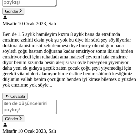
Gönder
Misafir
10 Ocak 2023, Salı
Ben de 1.5 aylık hamileyim kızım 8 aylık bana da etrafımda
emzirme zehirli eksin yok şu yok bu diye bir sürü şey söylüyorlar
doktora danistim süt zehirlenmesi diye birsey olmadığını bana
söyledi çoğu hastam doğurana kadar emziriyor sonra ikisini birden
emziriyor dedi içim rahatladı ama malesef çevrem hala emzirme
diyor benim kızımda besin alerjisi var öyle herseyden yiyemiyor
daha yeni ek gıdaya geçtik zaten çocuk çoğu şeyi yiyemedigi için
gerekli vitaminleri alamıyor birde üstüne benim sütümü kestiğimiz
düşünün vallah benim çocuğum benden iyi kimse bilemez o yüzden
yok emzirme yok söyle...
Cevapla
Gönder
Misafir
10 Ocak 2023, Salı