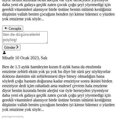
daha yeni ek gıdaya geçtik zaten çocuk çoğu şeyi yiyemedigi için
gerekli vitaminleri alamıyor birde üstüne benim sütümü kestiğimiz
düşünün vallah benim çocuğum benden iyi kimse bilemez o yüzden
yok emzirme yok söyle...
Cevapla
Gönder
Misafir
10 Ocak 2023, Salı
Ben de 1.5 aylık hamileyim kızım 8 aylık bana da etrafımda
emzirme zehirli eksin yok şu yok bu diye bir sürü şey söylüyorlar
doktora danistim süt zehirlenmesi diye birsey olmadığını bana
söyledi çoğu hastam doğurana kadar emziriyor sonra ikisini birden
emziriyor dedi içim rahatladı ama malesef çevrem hala emzirme
diyor benim kızımda besin alerjisi var öyle herseyden yiyemiyor
daha yeni ek gıdaya geçtik zaten çocuk çoğu şeyi yiyemedigi için
gerekli vitaminleri alamıyor birde üstüne benim sütümü kestiğimiz
düşünün vallah benim çocuğum benden iyi kimse bilemez o yüzden
yok emzirme yok söyle...