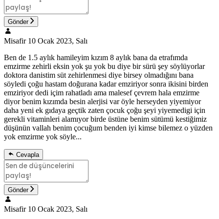
Gönder
Misafir
10 Ocak 2023, Salı
Ben de 1.5 aylık hamileyim kızım 8 aylık bana da etrafımda
emzirme zehirli eksin yok şu yok bu diye bir sürü şey söylüyorlar
doktora danistim süt zehirlenmesi diye birsey olmadığını bana
söyledi çoğu hastam doğurana kadar emziriyor sonra ikisini birden
emziriyor dedi içim rahatladı ama malesef çevrem hala emzirme
diyor benim kızımda besin alerjisi var öyle herseyden yiyemiyor
daha yeni ek gıdaya geçtik zaten çocuk çoğu şeyi yiyemedigi için
gerekli vitaminleri alamıyor birde üstüne benim sütümü kestiğimiz
düşünün vallah benim çocuğum benden iyi kimse bilemez o yüzden
yok emzirme yok söyle...
Cevapla
Gönder
Misafir
10 Ocak 2023, Salı