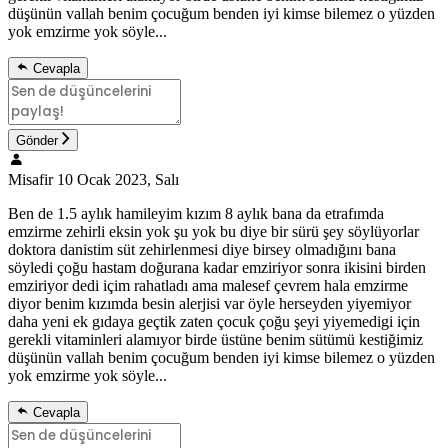
düşünün vallah benim çocuğum benden iyi kimse bilemez o yüzden
yok emzirme yok söyle...
Cevapla
Gönder
Misafir
10 Ocak 2023, Salı
Ben de 1.5 aylık hamileyim kızım 8 aylık bana da etrafımda
emzirme zehirli eksin yok şu yok bu diye bir sürü şey söylüyorlar
doktora danistim süt zehirlenmesi diye birsey olmadığını bana
söyledi çoğu hastam doğurana kadar emziriyor sonra ikisini birden
emziriyor dedi içim rahatladı ama malesef çevrem hala emzirme
diyor benim kızımda besin alerjisi var öyle herseyden yiyemiyor
daha yeni ek gıdaya geçtik zaten çocuk çoğu şeyi yiyemedigi için
gerekli vitaminleri alamıyor birde üstüne benim sütümü kestiğimiz
düşünün vallah benim çocuğum benden iyi kimse bilemez o yüzden
yok emzirme yok söyle...
Cevapla