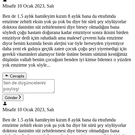
Misafir
10 Ocak 2023, Salı
Ben de 1.5 aylık hamileyim kızım 8 aylık bana da etrafımda
emzirme zehirli eksin yok şu yok bu diye bir sürü şey söylüyorlar
doktora danistim süt zehirlenmesi diye birsey olmadığını bana
söyledi çoğu hastam doğurana kadar emziriyor sonra ikisini birden
emziriyor dedi içim rahatladı ama malesef çevrem hala emzirme
diyor benim kızımda besin alerjisi var öyle herseyden yiyemiyor
daha yeni ek gıdaya geçtik zaten çocuk çoğu şeyi yiyemedigi için
gerekli vitaminleri alamıyor birde üstüne benim sütümü kestiğimiz
düşünün vallah benim çocuğum benden iyi kimse bilemez o yüzden
yok emzirme yok söyle...
Cevapla
Gönder
Misafir
10 Ocak 2023, Salı
Ben de 1.5 aylık hamileyim kızım 8 aylık bana da etrafımda
emzirme zehirli eksin yok şu yok bu diye bir sürü şey söylüyorlar
doktora danistim süt zehirlenmesi diye birsey olmadığını bana