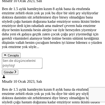
Misafir
10 Ocak 2023, Salı
Ben de 1.5 aylık hamileyim kızım 8 aylık bana da etrafımda
emzirme zehirli eksin yok şu yok bu diye bir sürü şey söylüyorlar
doktora danistim süt zehirlenmesi diye birsey olmadığını bana
söyledi çoğu hastam doğurana kadar emziriyor sonra ikisini birden
emziriyor dedi içim rahatladı ama malesef çevrem hala emzirme
diyor benim kızımda besin alerjisi var öyle herseyden yiyemiyor
daha yeni ek gıdaya geçtik zaten çocuk çoğu şeyi yiyemedigi için
gerekli vitaminleri alamıyor birde üstüne benim sütümü kestiğimiz
düşünün vallah benim çocuğum benden iyi kimse bilemez o yüzden
yok emzirme yok söyle...
Cevapla
Gönder
Misafir
10 Ocak 2023, Salı
Ben de 1.5 aylık hamileyim kızım 8 aylık bana da etrafımda
emzirme zehirli eksin yok şu yok bu diye bir sürü şey söylüyorlar
doktora danistim süt zehirlenmesi diye birsey olmadığını bana
söyledi çoğu hastam doğurana kadar emziriyor sonra ikisini birden