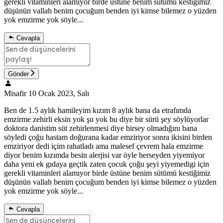
gerekli vitaminleri alamıyor birde üstüne benim sütümü kestiğimiz
düşünün vallah benim çocuğum benden iyi kimse bilemez o yüzden
yok emzirme yok söyle...
Cevapla
Gönder
Misafir
10 Ocak 2023, Salı
Ben de 1.5 aylık hamileyim kızım 8 aylık bana da etrafımda
emzirme zehirli eksin yok şu yok bu diye bir sürü şey söylüyorlar
doktora danistim süt zehirlenmesi diye birsey olmadığını bana
söyledi çoğu hastam doğurana kadar emziriyor sonra ikisini birden
emziriyor dedi içim rahatladı ama malesef çevrem hala emzirme
diyor benim kızımda besin alerjisi var öyle herseyden yiyemiyor
daha yeni ek gıdaya geçtik zaten çocuk çoğu şeyi yiyemedigi için
gerekli vitaminleri alamıyor birde üstüne benim sütümü kestiğimiz
düşünün vallah benim çocuğum benden iyi kimse bilemez o yüzden
yok emzirme yok söyle...
Cevapla