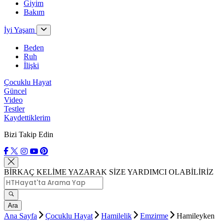
Giyim
Bakım
İyi Yaşam
Beden
Ruh
İlişki
Çocuklu Hayat
Güncel
Video
Testler
Kaydettiklerim
Bizi Takip Edin
BİRKAÇ KELİME YAZARAK SİZE YARDIMCI OLABİLİRİZ
Ara
Ana Sayfa
Çocuklu Hayat
Hamilelik
Emzirme
Hamileyken