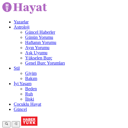
Yazarlar
Astroloji
Güncel Haberler
Günün Yorumu
Haftanın Yorumu
Ayın Yorumu
Aşk Uyumu
Yükselen Burç
Genel Burç Yorumları
Stil
Giyim
Bakım
İyi Yaşam
Beden
Ruh
İlişki
Çocuklu Hayat
Güncel