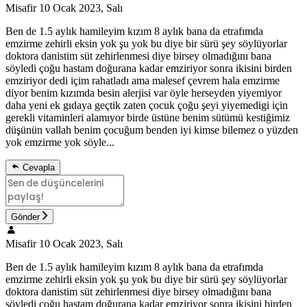
Misafir
10 Ocak 2023, Salı
Ben de 1.5 aylık hamileyim kızım 8 aylık bana da etrafımda
emzirme zehirli eksin yok şu yok bu diye bir sürü şey söylüyorlar
doktora danistim süt zehirlenmesi diye birsey olmadığını bana
söyledi çoğu hastam doğurana kadar emziriyor sonra ikisini birden
emziriyor dedi içim rahatladı ama malesef çevrem hala emzirme
diyor benim kızımda besin alerjisi var öyle herseyden yiyemiyor
daha yeni ek gıdaya geçtik zaten çocuk çoğu şeyi yiyemedigi için
gerekli vitaminleri alamıyor birde üstüne benim sütümü kestiğimiz
düşünün vallah benim çocuğum benden iyi kimse bilemez o yüzden
yok emzirme yok söyle...
Cevapla
Gönder
Misafir
10 Ocak 2023, Salı
Ben de 1.5 aylık hamileyim kızım 8 aylık bana da etrafımda
emzirme zehirli eksin yok şu yok bu diye bir sürü şey söylüyorlar
doktora danistim süt zehirlenmesi diye birsey olmadığını bana
söyledi çoğu hastam doğurana kadar emziriyor sonra ikisini birden