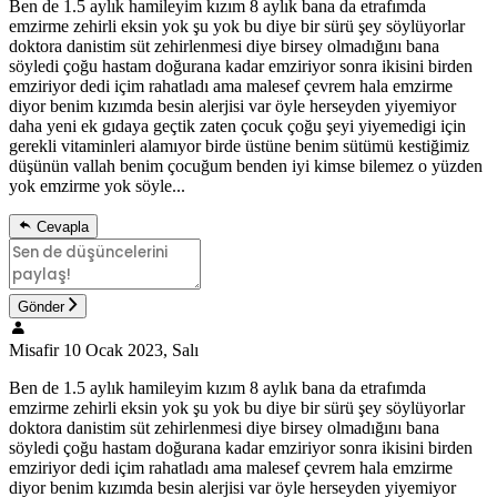
Ben de 1.5 aylık hamileyim kızım 8 aylık bana da etrafımda
emzirme zehirli eksin yok şu yok bu diye bir sürü şey söylüyorlar
doktora danistim süt zehirlenmesi diye birsey olmadığını bana
söyledi çoğu hastam doğurana kadar emziriyor sonra ikisini birden
emziriyor dedi içim rahatladı ama malesef çevrem hala emzirme
diyor benim kızımda besin alerjisi var öyle herseyden yiyemiyor
daha yeni ek gıdaya geçtik zaten çocuk çoğu şeyi yiyemedigi için
gerekli vitaminleri alamıyor birde üstüne benim sütümü kestiğimiz
düşünün vallah benim çocuğum benden iyi kimse bilemez o yüzden
yok emzirme yok söyle...
Cevapla
Gönder
Misafir
10 Ocak 2023, Salı
Ben de 1.5 aylık hamileyim kızım 8 aylık bana da etrafımda
emzirme zehirli eksin yok şu yok bu diye bir sürü şey söylüyorlar
doktora danistim süt zehirlenmesi diye birsey olmadığını bana
söyledi çoğu hastam doğurana kadar emziriyor sonra ikisini birden
emziriyor dedi içim rahatladı ama malesef çevrem hala emzirme
diyor benim kızımda besin alerjisi var öyle herseyden yiyemiyor