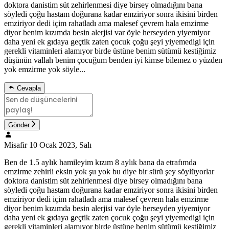
doktora danistim süt zehirlenmesi diye birsey olmadığını bana
söyledi çoğu hastam doğurana kadar emziriyor sonra ikisini birden
emziriyor dedi içim rahatladı ama malesef çevrem hala emzirme
diyor benim kızımda besin alerjisi var öyle herseyden yiyemiyor
daha yeni ek gıdaya geçtik zaten çocuk çoğu şeyi yiyemedigi için
gerekli vitaminleri alamıyor birde üstüne benim sütümü kestiğimiz
düşünün vallah benim çocuğum benden iyi kimse bilemez o yüzden
yok emzirme yok söyle...
Cevapla
Gönder
Misafir
10 Ocak 2023, Salı
Ben de 1.5 aylık hamileyim kızım 8 aylık bana da etrafımda
emzirme zehirli eksin yok şu yok bu diye bir sürü şey söylüyorlar
doktora danistim süt zehirlenmesi diye birsey olmadığını bana
söyledi çoğu hastam doğurana kadar emziriyor sonra ikisini birden
emziriyor dedi içim rahatladı ama malesef çevrem hala emzirme
diyor benim kızımda besin alerjisi var öyle herseyden yiyemiyor
daha yeni ek gıdaya geçtik zaten çocuk çoğu şeyi yiyemedigi için
gerekli vitaminleri alamıyor birde üstüne benim sütümü kestiğimiz