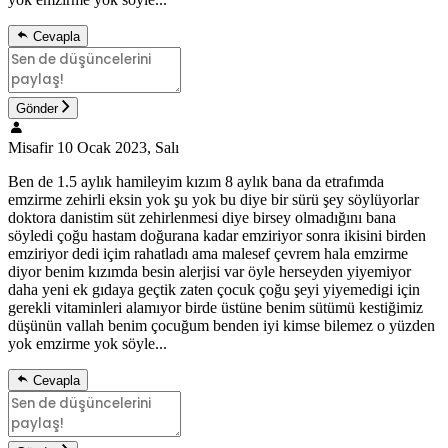
Cevapla
Gönder
Misafir
10 Ocak 2023, Salı
Ben de 1.5 aylık hamileyim kızım 8 aylık bana da etrafımda
emzirme zehirli eksin yok şu yok bu diye bir sürü şey söylüyorlar
doktora danistim süt zehirlenmesi diye birsey olmadığını bana
söyledi çoğu hastam doğurana kadar emziriyor sonra ikisini birden
emziriyor dedi içim rahatladı ama malesef çevrem hala emzirme
diyor benim kızımda besin alerjisi var öyle herseyden yiyemiyor
daha yeni ek gıdaya geçtik zaten çocuk çoğu şeyi yiyemedigi için
gerekli vitaminleri alamıyor birde üstüne benim sütümü kestiğimiz
düşünün vallah benim çocuğum benden iyi kimse bilemez o yüzden
yok emzirme yok söyle...
Cevapla