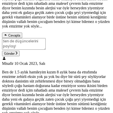
emziriyor dedi içim rahatladı ama malesef çevrem hala emzirme
diyor benim kızımda besin alerjisi var öyle herseyden yiyemiyor
daha yeni ek gıdaya geçtik zaten çocuk çoğu şeyi yiyemedigi için
gerekli vitaminleri alamıyor birde üstüne benim sütümü kestiğimiz
düşünün vallah benim çocuğum benden iyi kimse bilemez o yüzden
yok emzirme yok söyle...
Cevapla
Gönder
Misafir
10 Ocak 2023, Salı
Ben de 1.5 aylık hamileyim kızım 8 aylık bana da etrafımda
emzirme zehirli eksin yok şu yok bu diye bir sürü şey söylüyorlar
doktora danistim süt zehirlenmesi diye birsey olmadığını bana
söyledi çoğu hastam doğurana kadar emziriyor sonra ikisini birden
emziriyor dedi içim rahatladı ama malesef çevrem hala emzirme
diyor benim kızımda besin alerjisi var öyle herseyden yiyemiyor
daha yeni ek gıdaya geçtik zaten çocuk çoğu şeyi yiyemedigi için
gerekli vitaminleri alamıyor birde üstüne benim sütümü kestiğimiz
düşünün vallah benim çocuğum benden iyi kimse bilemez o yüzden
yok emzirme yok söyle...