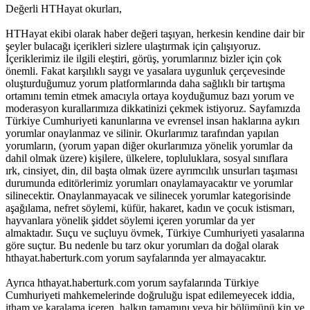
Değerli HTHayat okurları,
HTHayat ekibi olarak haber değeri taşıyan, herkesin kendine dair bir
şeyler bulacağı içerikleri sizlere ulaştırmak için çalışıyoruz.
İçeriklerimiz ile ilgili eleştiri, görüş, yorumlarınız bizler için çok
önemli. Fakat karşılıklı saygı ve yasalara uygunluk çerçevesinde
oluşturduğumuz yorum platformlarında daha sağlıklı bir tartışma
ortamını temin etmek amacıyla ortaya koyduğumuz bazı yorum ve
moderasyon kurallarımıza dikkatinizi çekmek istiyoruz. Sayfamızda
Türkiye Cumhuriyeti kanunlarına ve evrensel insan haklarına aykırı
yorumlar onaylanmaz ve silinir. Okurlarımız tarafından yapılan
yorumların, (yorum yapan diğer okurlarımıza yönelik yorumlar da
dahil olmak üzere) kişilere, ülkelere, topluluklara, sosyal sınıflara
ırk, cinsiyet, din, dil başta olmak üzere ayrımcılık unsurları taşıması
durumunda editörlerimiz yorumları onaylamayacaktır ve yorumlar
silinecektir. Onaylanmayacak ve silinecek yorumlar kategorisinde
aşağılama, nefret söylemi, küfür, hakaret, kadın ve çocuk istismarı,
hayvanlara yönelik şiddet söylemi içeren yorumlar da yer
almaktadır. Suçu ve suçluyu övmek, Türkiye Cumhuriyeti yasalarına
göre suçtur. Bu nedenle bu tarz okur yorumları da doğal olarak
hthayat.haberturk.com yorum sayfalarında yer almayacaktır.
Ayrıca hthayat.haberturk.com yorum sayfalarında Türkiye
Cumhuriyeti mahkemelerinde doğruluğu ispat edilemeyecek iddia,
itham ve karalama içeren, halkın tamamını veya bir bölümünü kin ve