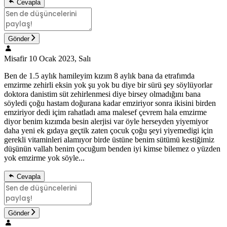
Cevapla
Gönder
Misafir
10 Ocak 2023, Salı
Ben de 1.5 aylık hamileyim kızım 8 aylık bana da etrafımda
emzirme zehirli eksin yok şu yok bu diye bir sürü şey söylüyorlar
doktora danistim süt zehirlenmesi diye birsey olmadığını bana
söyledi çoğu hastam doğurana kadar emziriyor sonra ikisini birden
emziriyor dedi içim rahatladı ama malesef çevrem hala emzirme
diyor benim kızımda besin alerjisi var öyle herseyden yiyemiyor
daha yeni ek gıdaya geçtik zaten çocuk çoğu şeyi yiyemedigi için
gerekli vitaminleri alamıyor birde üstüne benim sütümü kestiğimiz
düşünün vallah benim çocuğum benden iyi kimse bilemez o yüzden
yok emzirme yok söyle...
Cevapla
Gönder