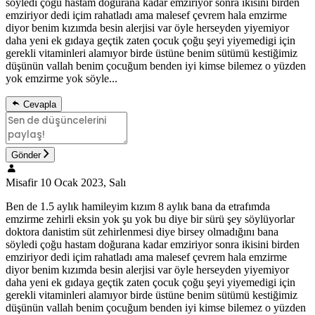
söyledi çoğu hastam doğurana kadar emziriyor sonra ikisini birden
emziriyor dedi içim rahatladı ama malesef çevrem hala emzirme
diyor benim kızımda besin alerjisi var öyle herseyden yiyemiyor
daha yeni ek gıdaya geçtik zaten çocuk çoğu şeyi yiyemedigi için
gerekli vitaminleri alamıyor birde üstüne benim sütümü kestiğimiz
düşünün vallah benim çocuğum benden iyi kimse bilemez o yüzden
yok emzirme yok söyle...
Cevapla
Gönder
Misafir
10 Ocak 2023, Salı
Ben de 1.5 aylık hamileyim kızım 8 aylık bana da etrafımda
emzirme zehirli eksin yok şu yok bu diye bir sürü şey söylüyorlar
doktora danistim süt zehirlenmesi diye birsey olmadığını bana
söyledi çoğu hastam doğurana kadar emziriyor sonra ikisini birden
emziriyor dedi içim rahatladı ama malesef çevrem hala emzirme
diyor benim kızımda besin alerjisi var öyle herseyden yiyemiyor
daha yeni ek gıdaya geçtik zaten çocuk çoğu şeyi yiyemedigi için
gerekli vitaminleri alamıyor birde üstüne benim sütümü kestiğimiz
düşünün vallah benim çocuğum benden iyi kimse bilemez o yüzden