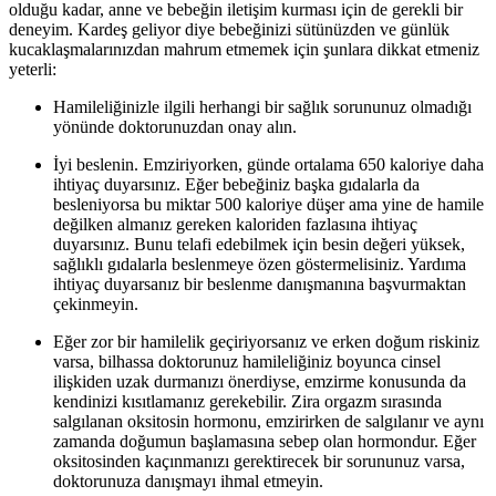
olduğu kadar, anne ve bebeğin iletişim kurması için de gerekli bir
deneyim. Kardeş geliyor diye bebeğinizi sütünüzden ve günlük
kucaklaşmalarınızdan mahrum etmemek için şunlara dikkat etmeniz
yeterli:
Hamileliğinizle ilgili herhangi bir sağlık sorununuz olmadığı
yönünde doktorunuzdan onay alın.
İyi beslenin. Emziriyorken, günde ortalama 650 kaloriye daha
ihtiyaç duyarsınız. Eğer bebeğiniz başka gıdalarla da
besleniyorsa bu miktar 500 kaloriye düşer ama yine de hamile
değilken almanız gereken kaloriden fazlasına ihtiyaç
duyarsınız. Bunu telafi edebilmek için besin değeri yüksek,
sağlıklı gıdalarla beslenmeye özen göstermelisiniz. Yardıma
ihtiyaç duyarsanız bir beslenme danışmanına başvurmaktan
çekinmeyin.
Eğer zor bir hamilelik geçiriyorsanız ve erken doğum riskiniz
varsa, bilhassa doktorunuz hamileliğiniz boyunca cinsel
ilişkiden uzak durmanızı önerdiyse, emzirme konusunda da
kendinizi kısıtlamanız gerekebilir. Zira orgazm sırasında
salgılanan oksitosin hormonu, emzirirken de salgılanır ve aynı
zamanda doğumun başlamasına sebep olan hormondur. Eğer
oksitosinden kaçınmanızı gerektirecek bir sorununuz varsa,
doktorunuza danışmayı ihmal etmeyin.