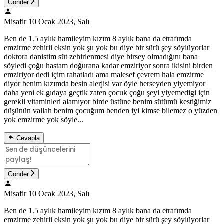
Gönder
Misafir
10 Ocak 2023, Salı
Ben de 1.5 aylık hamileyim kızım 8 aylık bana da etrafımda
emzirme zehirli eksin yok şu yok bu diye bir sürü şey söylüyorlar
doktora danistim süt zehirlenmesi diye birsey olmadığını bana
söyledi çoğu hastam doğurana kadar emziriyor sonra ikisini birden
emziriyor dedi içim rahatladı ama malesef çevrem hala emzirme
diyor benim kızımda besin alerjisi var öyle herseyden yiyemiyor
daha yeni ek gıdaya geçtik zaten çocuk çoğu şeyi yiyemedigi için
gerekli vitaminleri alamıyor birde üstüne benim sütümü kestiğimiz
düşünün vallah benim çocuğum benden iyi kimse bilemez o yüzden
yok emzirme yok söyle...
Cevapla
Gönder
Misafir
10 Ocak 2023, Salı
Ben de 1.5 aylık hamileyim kızım 8 aylık bana da etrafımda
emzirme zehirli eksin yok şu yok bu diye bir sürü şey söylüyorlar