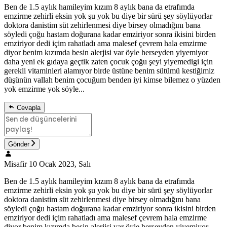
Ben de 1.5 aylık hamileyim kızım 8 aylık bana da etrafımda
emzirme zehirli eksin yok şu yok bu diye bir sürü şey söylüyorlar
doktora danistim süt zehirlenmesi diye birsey olmadığını bana
söyledi çoğu hastam doğurana kadar emziriyor sonra ikisini birden
emziriyor dedi içim rahatladı ama malesef çevrem hala emzirme
diyor benim kızımda besin alerjisi var öyle herseyden yiyemiyor
daha yeni ek gıdaya geçtik zaten çocuk çoğu şeyi yiyemedigi için
gerekli vitaminleri alamıyor birde üstüne benim sütümü kestiğimiz
düşünün vallah benim çocuğum benden iyi kimse bilemez o yüzden
yok emzirme yok söyle...
Cevapla
Gönder
Misafir
10 Ocak 2023, Salı
Ben de 1.5 aylık hamileyim kızım 8 aylık bana da etrafımda
emzirme zehirli eksin yok şu yok bu diye bir sürü şey söylüyorlar
doktora danistim süt zehirlenmesi diye birsey olmadığını bana
söyledi çoğu hastam doğurana kadar emziriyor sonra ikisini birden
emziriyor dedi içim rahatladı ama malesef çevrem hala emzirme
diyor benim kızımda besin alerjisi var öyle herseyden yiyemiyor