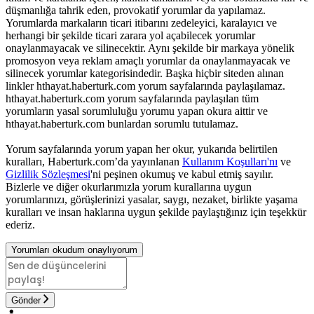
düşmanlığa tahrik eden, provokatif yorumlar da yapılamaz.
Yorumlarda markaların ticari itibarını zedeleyici, karalayıcı ve
herhangi bir şekilde ticari zarara yol açabilecek yorumlar
onaylanmayacak ve silinecektir. Aynı şekilde bir markaya yönelik
promosyon veya reklam amaçlı yorumlar da onaylanmayacak ve
silinecek yorumlar kategorisindedir. Başka hiçbir siteden alınan
linkler hthayat.haberturk.com yorum sayfalarında paylaşılamaz.
hthayat.haberturk.com yorum sayfalarında paylaşılan tüm
yorumların yasal sorumluluğu yorumu yapan okura aittir ve
hthayat.haberturk.com bunlardan sorumlu tutulamaz.
Yorum sayfalarında yorum yapan her okur, yukarıda belirtilen
kuralları, Haberturk.com’da yayınlanan
Kullanım Koşulları'nı
ve
Gizlilik Sözleşmesi
'ni peşinen okumuş ve kabul etmiş sayılır.
Bizlerle ve diğer okurlarımızla yorum kurallarına uygun
yorumlarınızı, görüşlerinizi yasalar, saygı, nezaket, birlikte yaşama
kuralları ve insan haklarına uygun şekilde paylaştığınız için teşekkür
ederiz.
Yorumları okudum onaylıyorum
Gönder