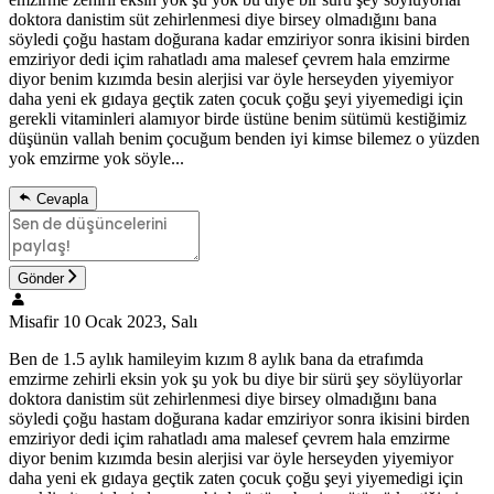
doktora danistim süt zehirlenmesi diye birsey olmadığını bana
söyledi çoğu hastam doğurana kadar emziriyor sonra ikisini birden
emziriyor dedi içim rahatladı ama malesef çevrem hala emzirme
diyor benim kızımda besin alerjisi var öyle herseyden yiyemiyor
daha yeni ek gıdaya geçtik zaten çocuk çoğu şeyi yiyemedigi için
gerekli vitaminleri alamıyor birde üstüne benim sütümü kestiğimiz
düşünün vallah benim çocuğum benden iyi kimse bilemez o yüzden
yok emzirme yok söyle...
Cevapla
Gönder
Misafir
10 Ocak 2023, Salı
Ben de 1.5 aylık hamileyim kızım 8 aylık bana da etrafımda
emzirme zehirli eksin yok şu yok bu diye bir sürü şey söylüyorlar
doktora danistim süt zehirlenmesi diye birsey olmadığını bana
söyledi çoğu hastam doğurana kadar emziriyor sonra ikisini birden
emziriyor dedi içim rahatladı ama malesef çevrem hala emzirme
diyor benim kızımda besin alerjisi var öyle herseyden yiyemiyor
daha yeni ek gıdaya geçtik zaten çocuk çoğu şeyi yiyemedigi için