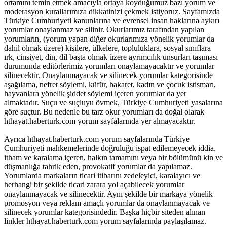
ortamını temin etmek amacıyla ortaya koyduğumuz bazı yorum ve
moderasyon kurallarımıza dikkatinizi çekmek istiyoruz. Sayfamızda
Türkiye Cumhuriyeti kanunlarına ve evrensel insan haklarına aykırı
yorumlar onaylanmaz ve silinir. Okurlarımız tarafından yapılan
yorumların, (yorum yapan diğer okurlarımıza yönelik yorumlar da
dahil olmak üzere) kişilere, ülkelere, topluluklara, sosyal sınıflara
ırk, cinsiyet, din, dil başta olmak üzere ayrımcılık unsurları taşıması
durumunda editörlerimiz yorumları onaylamayacaktır ve yorumlar
silinecektir. Onaylanmayacak ve silinecek yorumlar kategorisinde
aşağılama, nefret söylemi, küfür, hakaret, kadın ve çocuk istismarı,
hayvanlara yönelik şiddet söylemi içeren yorumlar da yer
almaktadır. Suçu ve suçluyu övmek, Türkiye Cumhuriyeti yasalarına
göre suçtur. Bu nedenle bu tarz okur yorumları da doğal olarak
hthayat.haberturk.com yorum sayfalarında yer almayacaktır.
Ayrıca hthayat.haberturk.com yorum sayfalarında Türkiye
Cumhuriyeti mahkemelerinde doğruluğu ispat edilemeyecek iddia,
itham ve karalama içeren, halkın tamamını veya bir bölümünü kin ve
düşmanlığa tahrik eden, provokatif yorumlar da yapılamaz.
Yorumlarda markaların ticari itibarını zedeleyici, karalayıcı ve
herhangi bir şekilde ticari zarara yol açabilecek yorumlar
onaylanmayacak ve silinecektir. Aynı şekilde bir markaya yönelik
promosyon veya reklam amaçlı yorumlar da onaylanmayacak ve
silinecek yorumlar kategorisindedir. Başka hiçbir siteden alınan
linkler hthayat.haberturk.com yorum sayfalarında paylaşılamaz.