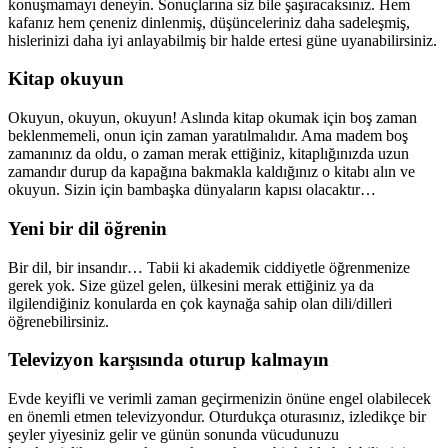
konuşmamayı deneyin. Sonuçlarına siz bile şaşıracaksınız. Hem
kafanız hem çeneniz dinlenmiş, düşünceleriniz daha sadeleşmiş,
hislerinizi daha iyi anlayabilmiş bir halde ertesi güne uyanabilirsiniz.
Kitap okuyun
Okuyun, okuyun, okuyun! Aslında kitap okumak için boş zaman
beklenmemeli, onun için zaman yaratılmalıdır. Ama madem boş
zamanınız da oldu, o zaman merak ettiğiniz, kitaplığınızda uzun
zamandır durup da kapağına bakmakla kaldığınız o kitabı alın ve
okuyun. Sizin için bambaşka dünyaların kapısı olacaktır…
Yeni bir dil öğrenin
Bir dil, bir insandır… Tabii ki akademik ciddiyetle öğrenmenize
gerek yok. Size güzel gelen, ülkesini merak ettiğiniz ya da
ilgilendiğiniz konularda en çok kaynağa sahip olan dili/dilleri
öğrenebilirsiniz.
Televizyon karşısında oturup kalmayın
Evde keyifli ve verimli zaman geçirmenizin önüne engel olabilecek
en önemli etmen televizyondur. Oturdukça oturasınız, izledikçe bir
şeyler yiyesiniz gelir ve günün sonunda vücudunuzu