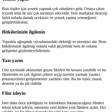
Bazı kişiler için yemek yapmak çok rahatlatıcı gelir. Ortaya çıkan
lezzetli ürün de sizi çok memnun edecektir. Yeni mutfaklar deneyip
farklı tatlarla damak zevkinizi ve yemek yapma yeteneğinizi
geliştirebilirsiniz.
Bitkilerinizle ilgilenin
Toprakla uğraşmak vücudunuzdaki elektriği ve stresinizi alır. Hem
bitkilerinizle ilgilenip onlarla vakit geçirebilir hem de onların
gelişimini gözlemleyebilirsiniz.
Yazı yazın
Gün içerisinde aklınızdan geçen fikirleri bir kenara yazabilir ve bu
fikirlerden en çok ilginizi çekeni seçip üzerine yazmak yaratıcı
potansiyelinizi geliştirmenize yardımcı olur. Bu bir öykü, masal,
deneme ya da şiir olabilir.
Film izleyin
İster daha önce izlediğiniz ve izlemekten bıkmayacağınız filmleri
tekrar tekrar izleyin, isterseniz yeni türlere yeni filmlere açılın. Her
şekilde, iyi bir film kafanızda bir sürü kapı açacaktır.