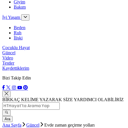
Giyim
Bakım
İyi Yaşam
Beden
Ruh
İlişki
Çocuklu Hayat
Güncel
Video
Testler
Kaydettiklerim
Bizi Takip Edin
BİRKAÇ KELİME YAZARAK SİZE YARDIMCI OLABİLİRİZ
Ara
Ana Sayfa
Güncel
Evde zaman geçirme yolları