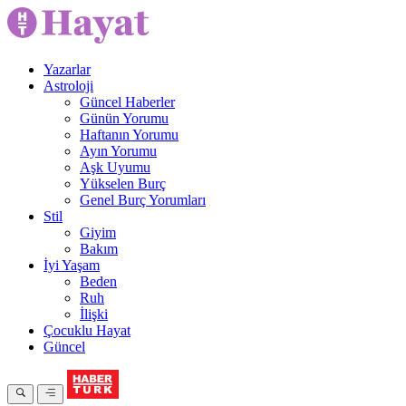
Yazarlar
Astroloji
Güncel Haberler
Günün Yorumu
Haftanın Yorumu
Ayın Yorumu
Aşk Uyumu
Yükselen Burç
Genel Burç Yorumları
Stil
Giyim
Bakım
İyi Yaşam
Beden
Ruh
İlişki
Çocuklu Hayat
Güncel