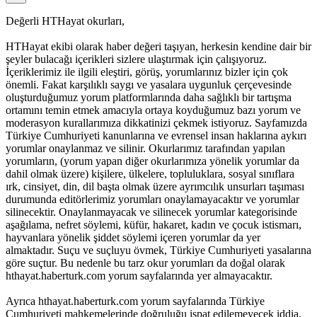
Değerli HTHayat okurları,
HTHayat ekibi olarak haber değeri taşıyan, herkesin kendine dair bir
şeyler bulacağı içerikleri sizlere ulaştırmak için çalışıyoruz.
İçeriklerimiz ile ilgili eleştiri, görüş, yorumlarınız bizler için çok
önemli. Fakat karşılıklı saygı ve yasalara uygunluk çerçevesinde
oluşturduğumuz yorum platformlarında daha sağlıklı bir tartışma
ortamını temin etmek amacıyla ortaya koyduğumuz bazı yorum ve
moderasyon kurallarımıza dikkatinizi çekmek istiyoruz. Sayfamızda
Türkiye Cumhuriyeti kanunlarına ve evrensel insan haklarına aykırı
yorumlar onaylanmaz ve silinir. Okurlarımız tarafından yapılan
yorumların, (yorum yapan diğer okurlarımıza yönelik yorumlar da
dahil olmak üzere) kişilere, ülkelere, topluluklara, sosyal sınıflara
ırk, cinsiyet, din, dil başta olmak üzere ayrımcılık unsurları taşıması
durumunda editörlerimiz yorumları onaylamayacaktır ve yorumlar
silinecektir. Onaylanmayacak ve silinecek yorumlar kategorisinde
aşağılama, nefret söylemi, küfür, hakaret, kadın ve çocuk istismarı,
hayvanlara yönelik şiddet söylemi içeren yorumlar da yer
almaktadır. Suçu ve suçluyu övmek, Türkiye Cumhuriyeti yasalarına
göre suçtur. Bu nedenle bu tarz okur yorumları da doğal olarak
hthayat.haberturk.com yorum sayfalarında yer almayacaktır.
Ayrıca hthayat.haberturk.com yorum sayfalarında Türkiye
Cumhuriyeti mahkemelerinde doğruluğu ispat edilemeyecek iddia,