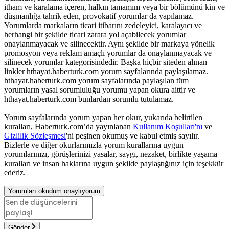
itham ve karalama içeren, halkın tamamını veya bir bölümünü kin ve
düşmanlığa tahrik eden, provokatif yorumlar da yapılamaz.
Yorumlarda markaların ticari itibarını zedeleyici, karalayıcı ve
herhangi bir şekilde ticari zarara yol açabilecek yorumlar
onaylanmayacak ve silinecektir. Aynı şekilde bir markaya yönelik
promosyon veya reklam amaçlı yorumlar da onaylanmayacak ve
silinecek yorumlar kategorisindedir. Başka hiçbir siteden alınan
linkler hthayat.haberturk.com yorum sayfalarında paylaşılamaz.
hthayat.haberturk.com yorum sayfalarında paylaşılan tüm
yorumların yasal sorumluluğu yorumu yapan okura aittir ve
hthayat.haberturk.com bunlardan sorumlu tutulamaz.
Yorum sayfalarında yorum yapan her okur, yukarıda belirtilen
kuralları, Haberturk.com’da yayınlanan
Kullanım Koşulları'nı
ve
Gizlilik Sözleşmesi
'ni peşinen okumuş ve kabul etmiş sayılır.
Bizlerle ve diğer okurlarımızla yorum kurallarına uygun
yorumlarınızı, görüşlerinizi yasalar, saygı, nezaket, birlikte yaşama
kuralları ve insan haklarına uygun şekilde paylaştığınız için teşekkür
ederiz.
Yorumları okudum onaylıyorum
Gönder