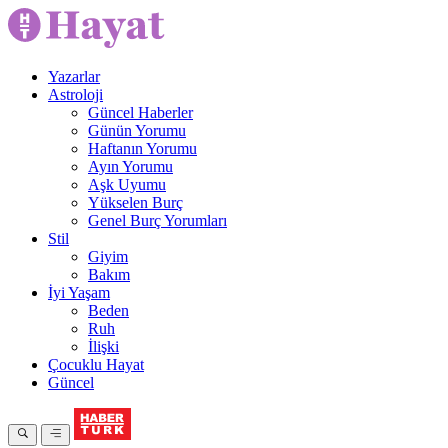
Yazarlar
Astroloji
Güncel Haberler
Günün Yorumu
Haftanın Yorumu
Ayın Yorumu
Aşk Uyumu
Yükselen Burç
Genel Burç Yorumları
Stil
Giyim
Bakım
İyi Yaşam
Beden
Ruh
İlişki
Çocuklu Hayat
Güncel