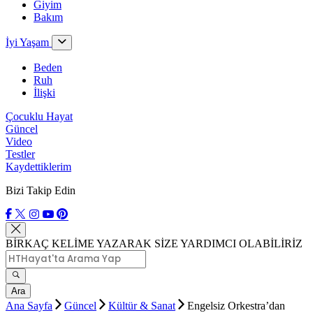
Giyim
Bakım
İyi Yaşam
Beden
Ruh
İlişki
Çocuklu Hayat
Güncel
Video
Testler
Kaydettiklerim
Bizi Takip Edin
BİRKAÇ KELİME YAZARAK SİZE YARDIMCI OLABİLİRİZ
Ara
Ana Sayfa
Güncel
Kültür & Sanat
Engelsiz Orkestra’dan