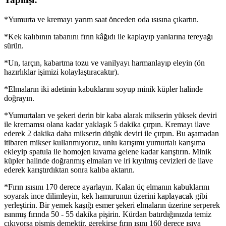
*Yumurta ve kremayı yarım saat önceden oda ısısına çıkartın.
*Kek kalıbının tabanını fırın kâğıdı ile kaplayıp yanlarına tereyağı
sürün.
*Un, tarçın, kabartma tozu ve vanilyayı harmanlayıp eleyin (ön
hazırlıklar işimizi kolaylaştıracaktır).
*Elmaların iki adetinin kabuklarını soyup minik küpler halinde
doğrayın.
*Yumurtaları ve şekeri derin bir kaba alarak mikserin yüksek deviri
ile kremamsı olana kadar yaklaşık 5 dakika çırpın. Kremayı ilave
ederek 2 dakika daha mikserin düşük deviri ile çırpın. Bu aşamadan
itibaren mikser kullanmıyoruz, unlu karışımı yumurtalı karışıma
ekleyip spatula ile homojen kıvama gelene kadar karıştırın. Minik
küpler halinde doğranmış elmaları ve iri kıyılmış cevizleri de ilave
ederek karıştırdıktan sonra kalıba aktarın.
*Fırın ısısını 170 derece ayarlayın. Kalan üç elmanın kabuklarını
soyarak ince dilimleyin, kek hamurunun üzerini kaplayacak gibi
yerleştirin. Bir yemek kaşığı esmer şekeri elmaların üzerine serperek
ısınmış fırında 50 - 55 dakika pişirin. Kürdan batırdığınızda temiz
çıkıyorsa pişmiş demektir, gerekirse fırın ısını 160 derece ısıya