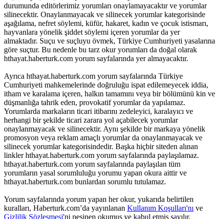
durumunda editörlerimiz yorumları onaylamayacaktır ve yorumlar
silinecektir. Onaylanmayacak ve silinecek yorumlar kategorisinde
aşağılama, nefret söylemi, küfür, hakaret, kadın ve çocuk istismarı,
hayvanlara yönelik şiddet söylemi içeren yorumlar da yer
almaktadır. Suçu ve suçluyu övmek, Türkiye Cumhuriyeti yasalarına
göre suçtur. Bu nedenle bu tarz okur yorumları da doğal olarak
hthayat.haberturk.com yorum sayfalarında yer almayacaktır.
Ayrıca hthayat.haberturk.com yorum sayfalarında Türkiye
Cumhuriyeti mahkemelerinde doğruluğu ispat edilemeyecek iddia,
itham ve karalama içeren, halkın tamamını veya bir bölümünü kin ve
düşmanlığa tahrik eden, provokatif yorumlar da yapılamaz.
Yorumlarda markaların ticari itibarını zedeleyici, karalayıcı ve
herhangi bir şekilde ticari zarara yol açabilecek yorumlar
onaylanmayacak ve silinecektir. Aynı şekilde bir markaya yönelik
promosyon veya reklam amaçlı yorumlar da onaylanmayacak ve
silinecek yorumlar kategorisindedir. Başka hiçbir siteden alınan
linkler hthayat.haberturk.com yorum sayfalarında paylaşılamaz.
hthayat.haberturk.com yorum sayfalarında paylaşılan tüm
yorumların yasal sorumluluğu yorumu yapan okura aittir ve
hthayat.haberturk.com bunlardan sorumlu tutulamaz.
Yorum sayfalarında yorum yapan her okur, yukarıda belirtilen
kuralları, Haberturk.com’da yayınlanan
Kullanım Koşulları'nı
ve
Gizlilik Sözleşmesi
'ni peşinen okumuş ve kabul etmiş sayılır.