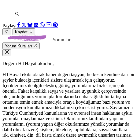
Paylaş:
Kaydet
Yorumlar
Yorum Kuralları
Değerli HTHayat okurları,
HTHayat ekibi olarak haber değeri taşıyan, herkesin kendine dair bir
şeyler bulacağı içerikleri sizlere ulaştırmak için çalışıyoruz.
İçeriklerimiz ile ilgili eleştiri, görüş, yorumlarınız bizler için çok
önemli. Fakat karşılıklı saygı ve yasalara uygunluk çerçevesinde
oluşturduğumuz yorum platformlarında daha sağlıklı bir tartışma
ortamını temin etmek amacıyla ortaya koyduğumuz bazı yorum ve
moderasyon kurallarımıza dikkatinizi çekmek istiyoruz. Sayfamızda
Türkiye Cumhuriyeti kanunlarına ve evrensel insan haklarına aykırı
yorumlar onaylanmaz ve silinir. Okurlarımız tarafından yapılan
yorumların, (yorum yapan diğer okurlarımıza yönelik yorumlar da
dahil olmak üzere) kişilere, ülkelere, topluluklara, sosyal sınıflara
ırk, cinsiyet, din, dil başta olmak üzere ayrımcılık unsurları taşıması