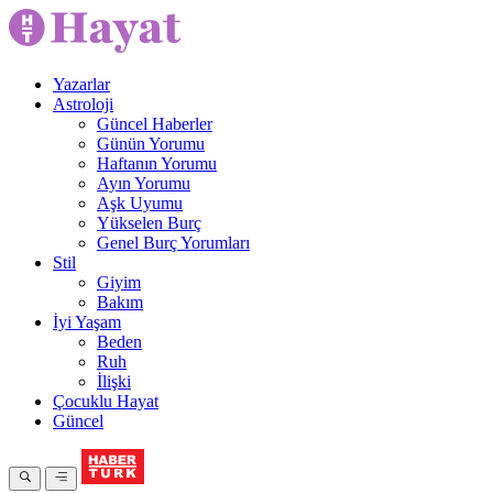
Yazarlar
Astroloji
Güncel Haberler
Günün Yorumu
Haftanın Yorumu
Ayın Yorumu
Aşk Uyumu
Yükselen Burç
Genel Burç Yorumları
Stil
Giyim
Bakım
İyi Yaşam
Beden
Ruh
İlişki
Çocuklu Hayat
Güncel