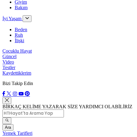
Giyim
Bakım
İyi Yaşam
Beden
Ruh
İlişki
Çocuklu Hayat
Güncel
Video
Testler
Kaydettiklerim
Bizi Takip Edin
BİRKAÇ KELİME YAZARAK SİZE YARDIMCI OLABİLİRİZ
Ara
Yemek Tarifleri