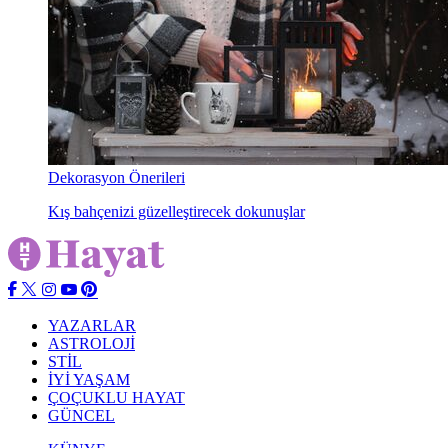
Dekorasyon Önerileri
Kış bahçenizi güzelleştirecek dokunuşlar
YAZARLAR
ASTROLOJİ
STİL
İYİ YAŞAM
ÇOÇUKLU HAYAT
GÜNCEL