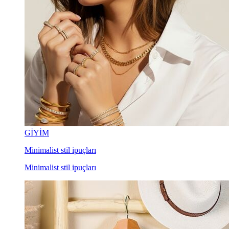
GİYİM
Minimalist stil ipuçları
Minimalist stil ipuçları