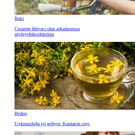
İlişki
Cesarete ihtiyacı olan arkadaşınıza
söyleyebilecekleriniz
Beden
Uykusuzluğa iyi geliyor: Kantaron çayı