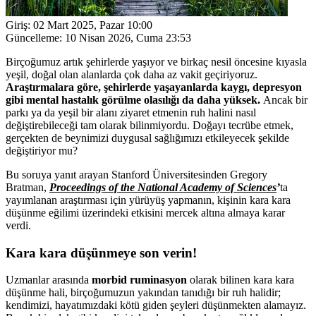
Giriş:
02 Mart 2025, Pazar 10:00
Güncelleme:
10 Nisan 2026, Cuma 23:53
Birçoğumuz artık şehirlerde yaşıyor ve birkaç nesil öncesine kıyasla
yeşil, doğal olan alanlarda çok daha az vakit geçiriyoruz.
Araştırmalara göre, şehirlerde yaşayanlarda kaygı, depresyon
gibi mental hastalık görülme olasılığı da daha yüksek.
Ancak bir
parkı ya da yeşil bir alanı ziyaret etmenin ruh halini nasıl
değiştirebileceği tam olarak bilinmiyordu. Doğayı tecrübe etmek,
gerçekten de beynimizi duygusal sağlığımızı etkileyecek şekilde
değiştiriyor mu?
Bu soruya yanıt arayan Stanford Üniversitesinden Gregory
Bratman,
Proceedings of the National Academy of Sciences
’
ta
yayımlanan araştırması için yürüyüş yapmanın, kişinin kara kara
düşünme eğilimi üzerindeki etkisini mercek altına almaya karar
verdi.
Kara kara düşünmeye son verin!
Uzmanlar arasında
morbid ruminasyon
olarak bilinen kara kara
düşünme hali, birçoğumuzun yakından tanıdığı bir ruh halidir;
kendimizi, hayatımızdaki kötü giden şeyleri düşünmekten alamayız.