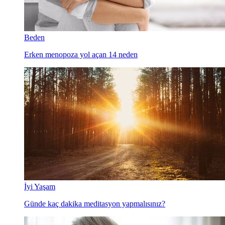
Beden
Erken menopoza yol açan 14 neden
İyi Yaşam
Günde kaç dakika meditasyon yapmalısınız?