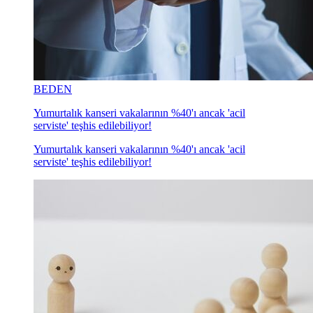
BEDEN
Yumurtalık kanseri vakalarının %40'ı ancak 'acil
serviste' teşhis edilebiliyor!
Yumurtalık kanseri vakalarının %40'ı ancak 'acil
serviste' teşhis edilebiliyor!