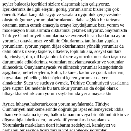
şeyler bulacağı içerikleri sizlere ulaştırmak için çalışıyoruz.
İçeriklerimiz ile ilgili eleştiri, görüş, yorumlarınız bizler için çok
önemli. Fakat karşılıklı saygı ve yasalara uygunluk çerçevesinde
oluşturduğumuz yorum platformlarında daha sağlıklı bir tartışma
ortamını temin etmek amacıyla ortaya koyduğumuz bazı yorum ve
moderasyon kurallarımıza dikkatinizi çekmek istiyoruz. Sayfamızda
Türkiye Cumhuriyeti kanunlarına ve evrensel insan haklarına aykırı
yorumlar onaylanmaz ve silinir. Okurlarımız tarafından yapılan
yorumların, (yorum yapan diğer okurlarımıza yönelik yorumlar da
dahil olmak üzere) kişilere, ülkelere, topluluklara, sosyal sınıflara
ırk, cinsiyet, din, dil başta olmak üzere ayrımcılık unsurları taşıması
durumunda editörlerimiz yorumları onaylamayacaktır ve yorumlar
silinecektir. Onaylanmayacak ve silinecek yorumlar kategorisinde
aşağılama, nefret söylemi, küfür, hakaret, kadın ve çocuk istismarı,
hayvanlara yönelik şiddet söylemi içeren yorumlar da yer
almaktadır. Suçu ve suçluyu övmek, Türkiye Cumhuriyeti yasalarına
göre suçtur. Bu nedenle bu tarz okur yorumları da doğal olarak
hthayat.haberturk.com yorum sayfalarında yer almayacaktır.
Ayrıca hthayat.haberturk.com yorum sayfalarında Türkiye
Cumhuriyeti mahkemelerinde doğruluğu ispat edilemeyecek iddia,
itham ve karalama içeren, halkın tamamını veya bir bölümünü kin ve
düşmanlığa tahrik eden, provokatif yorumlar da yapılamaz.
Yorumlarda markaların ticari itibarını zedeleyici, karalayıcı ve
herhangi bir şekilde ticari zarara yol açabilecek yorumlar