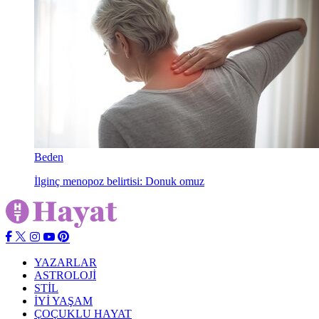
Beden
İlginç menopoz belirtisi: Donuk omuz
YAZARLAR
ASTROLOJİ
STİL
İYİ YAŞAM
ÇOÇUKLU HAYAT