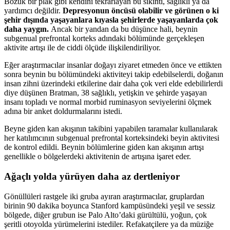
Bozuk bir plak gibi kendini tekrarlayan bu sıkıntı, sağlıklı ya da
yardımcı değildir.
Depresyonun öncüsü olabilir ve görünen o ki
şehir dışında yaşayanlara kıyasla şehirlerde yaşayanlarda çok
daha yaygın.
Ancak bir yandan da bu düşünce hali, beynin
subgenual prefrontal korteks adındaki bölümünde gerçekleşen
aktivite artışı ile de ciddi ölçüde ilişkilendiriliyor.
Eğer araştırmacılar insanlar doğayı ziyaret etmeden önce ve ettikten
sonra beynin bu bölümündeki aktiviteyi takip edebilselerdi, doğanın
insan zihni üzerindeki etkilerine dair daha çok veri elde edebilirlerdi
diye düşünen Bratman, 38 sağlıklı, yetişkin ve şehirde yaşayan
insanı topladı ve normal morbid ruminasyon seviyelerini ölçmek
adına bir anket doldurmalarını istedi.
Beyne giden kan akışının takibini yapabilen taramalar kullanılarak
her katılımcının subgenual prefrontal korteksindeki beyin aktivitesi
de kontrol edildi. Beynin bölümlerine giden kan akışının artışı
genellikle o bölgelerdeki aktivitenin de artışına işaret eder.
Ağaçlı yolda yürüyen daha az dertleniyor
Gönüllüleri rastgele iki gruba ayıran araştırmacılar, gruplardan
birinin 90 dakika boyunca Stanford kampüsündeki yeşil ve sessiz
bölgede, diğer grubun ise Palo Alto’daki gürültülü, yoğun, çok
şeritli otoyolda yürümelerini istediler. Refakatçilere ya da müziğe