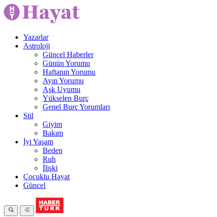
Yazarlar
Astroloji
Güncel Haberler
Günün Yorumu
Haftanın Yorumu
Ayın Yorumu
Aşk Uyumu
Yükselen Burç
Genel Burç Yorumları
Stil
Giyim
Bakım
İyi Yaşam
Beden
Ruh
İlişki
Çocuklu Hayat
Güncel