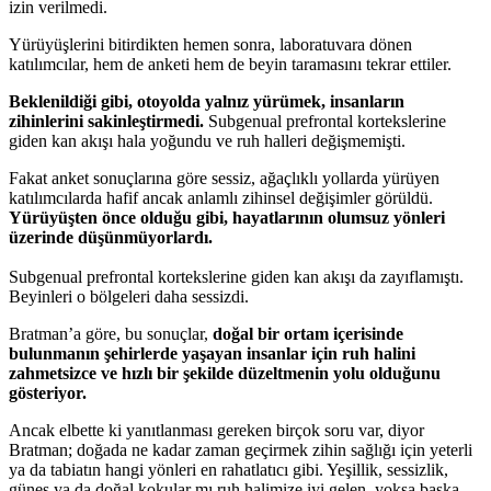
izin verilmedi.
Yürüyüşlerini bitirdikten hemen sonra, laboratuvara dönen
katılımcılar, hem de anketi hem de beyin taramasını tekrar ettiler.
Beklenildiği gibi, otoyolda yalnız yürümek, insanların
zihinlerini sakinleştirmedi.
Subgenual prefrontal kortekslerine
giden kan akışı hala yoğundu ve ruh halleri değişmemişti.
Fakat anket sonuçlarına göre sessiz, ağaçlıklı yollarda yürüyen
katılımcılarda hafif ancak anlamlı zihinsel değişimler görüldü.
Yürüyüşten önce olduğu gibi, hayatlarının olumsuz yönleri
üzerinde düşünmüyorlardı.
Subgenual prefrontal kortekslerine giden kan akışı da zayıflamıştı.
Beyinleri o bölgeleri daha sessizdi.
Bratman’a göre, bu sonuçlar,
doğal bir ortam içerisinde
bulunmanın şehirlerde yaşayan insanlar için ruh halini
zahmetsizce ve hızlı bir şekilde düzeltmenin yolu olduğunu
gösteriyor.
Ancak elbette ki yanıtlanması gereken birçok soru var, diyor
Bratman; doğada ne kadar zaman geçirmek zihin sağlığı için yeterli
ya da tabiatın hangi yönleri en rahatlatıcı gibi. Yeşillik, sessizlik,
güneş ya da doğal kokular mı ruh halimize iyi gelen, yoksa başka