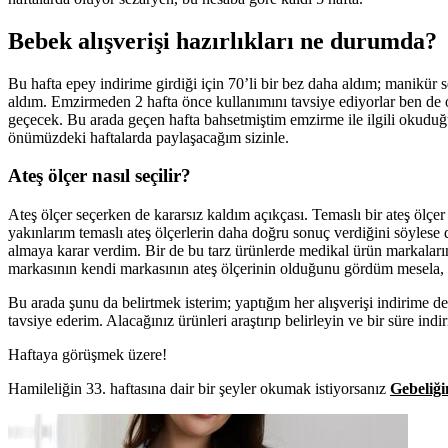
Bebek alışverişi hazırlıkları ne durumda?
Bu hafta epey indirime girdiği için 70’li bir bez daha aldım; manikür 
aldım. Emzirmeden 2 hafta önce kullanımını tavsiye ediyorlar ben de
geçecek. Bu arada geçen hafta bahsetmiştim emzirme ile ilgili okudu
önümüzdeki haftalarda paylaşacağım sizinle.
Ateş ölçer nasıl seçilir?
Ateş ölçer seçerken de kararsız kaldım açıkçası. Temaslı bir ateş ölç
yakınlarım temaslı ateş ölçerlerin daha doğru sonuç verdiğini söylese 
almaya karar verdim. Bir de bu tarz ürünlerde medikal ürün markala
markasının kendi markasının ateş ölçerinin olduğunu gördüm mesela
Bu arada şunu da belirtmek isterim; yaptığım her alışverişi indirime 
tavsiye ederim. Alacağınız ürünleri araştırıp belirleyin ve bir süre in
Haftaya görüşmek üzere!
Hamileliğin 33. haftasına dair bir şeyler okumak istiyorsanız
Gebeliği