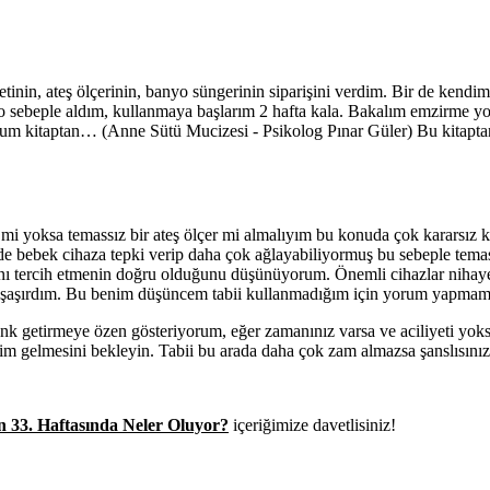
setinin, ateş ölçerinin, banyo süngerinin siparişini verdim. Bir de ken
 o sebeple aldım, kullanmaya başlarım 2 hafta kala. Bakalım emzirme y
ğum kitaptan… (Anne Sütü Mucizesi - Psikolog Pınar Güler) Bu kitaptan
er mi yoksa temassız bir ateş ölçer mi almalıyım bu konuda çok kararsız
de bebek cihaza tepki verip daha çok ağlayabiliyormuş bu sebeple temass
rını tercih etmenin doğru olduğunu düşünüyorum. Önemli cihazlar niha
, şaşırdım. Bu benim düşüncem tabii kullanmadığım için yorum yapma
denk getirmeye özen gösteriyorum, eğer zamanınız varsa ve aciliyeti yok
dirim gelmesini bekleyin. Tabii bu arada daha çok zam almazsa şanslısınız
n 33. Haftasında Neler Oluyor?
içeriğimize davetlisiniz!