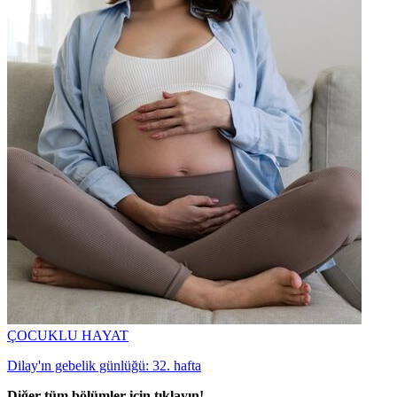
ÇOCUKLU HAYAT
Dilay'ın gebelik günlüğü: 32. hafta
Diğer tüm bölümler için tıklayın!