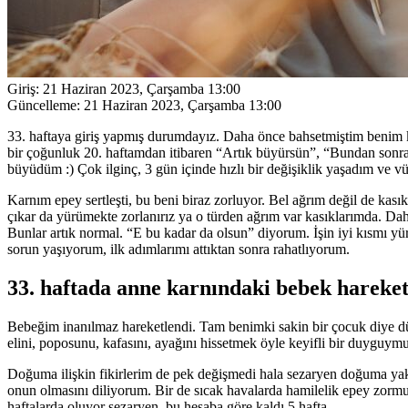
Giriş:
21 Haziran 2023, Çarşamba 13:00
Güncelleme:
21 Haziran 2023, Çarşamba 13:00
33. haftaya giriş yapmış durumdayız. Daha önce bahsetmiştim benim 
bir çoğunluk 20. haftamdan itibaren “Artık büyürsün”, “Bundan sonra
büyüdüm :) Çok ilginç, 3 gün içinde hızlı bir değişiklik yaşadım ve 
Karnım epey sertleşti, bu beni biraz zorluyor. Bel ağrım değil de kası
çıkar da yürümekte zorlanırız ya o türden ağrım var kasıklarımda. D
Bunlar artık normal. “E bu kadar da olsun” diyorum. İşin iyi kısmı
sorun yaşıyorum, ilk adımlarımı attıktan sonra rahatlıyorum.
33. haftada anne karnındaki bebek hareketl
Bebeğim inanılmaz hareketlendi. Tam benimki sakin bir çocuk diye dü
elini, poposunu, kafasını, ayağını hissetmek öyle keyifli bir duyguy
Doğuma ilişkin fikirlerim de pek değişmedi hala sezaryen doğuma ya
onun olmasını diliyorum. Bir de sıcak havalarda hamilelik epey zormu
haftalarda oluyor sezaryen, bu hesaba göre kaldı 5 hafta.