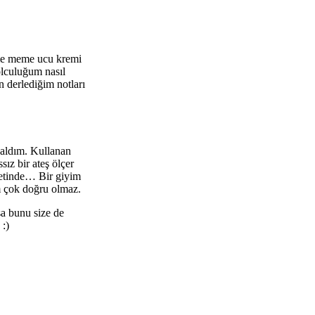
dime meme ucu kremi
olculuğum nasıl
 derlediğim notları
 kaldım. Kullanan
ız bir ateş ölçer
yetinde… Bir giyim
m çok doğru olmaz.
sa bunu size de
 :)