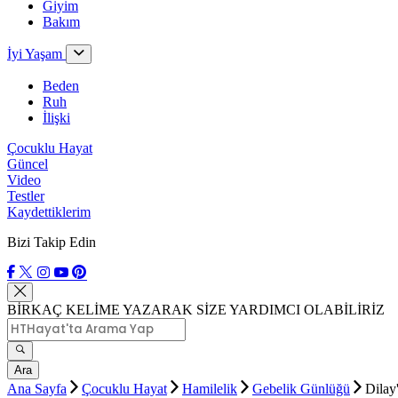
Giyim
Bakım
İyi Yaşam
Beden
Ruh
İlişki
Çocuklu Hayat
Güncel
Video
Testler
Kaydettiklerim
Bizi Takip Edin
BİRKAÇ KELİME YAZARAK SİZE YARDIMCI OLABİLİRİZ
Ara
Ana Sayfa
Çocuklu Hayat
Hamilelik
Gebelik Günlüğü
Dilay