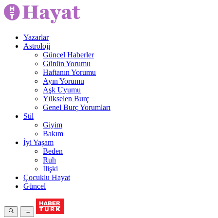
Yazarlar
Astroloji
Güncel Haberler
Günün Yorumu
Haftanın Yorumu
Ayın Yorumu
Aşk Uyumu
Yükselen Burç
Genel Burç Yorumları
Stil
Giyim
Bakım
İyi Yaşam
Beden
Ruh
İlişki
Çocuklu Hayat
Güncel