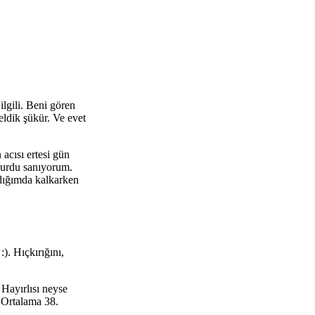
lgili. Beni gören
ldik şükür. Ve evet
acısı ertesi gün
vurdu sanıyorum.
dığımda kalkarken
). Hıçkırığını,
Hayırlısı neyse
 Ortalama 38.