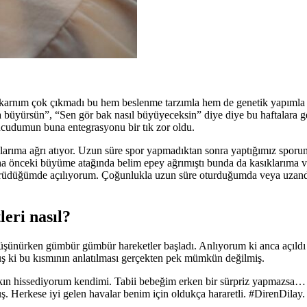
karnım çok çıkmadı bu hem beslenme tarzımla hem de genetik yapımla i
 büyürsün”, “Sen gör bak nasıl büyüyeceksin” diye diye bu haftalara ge
vücudumun buna entegrasyonu bir tık zor oldu.
klarıma ağrı atıyor. Uzun süre spor yapmadıktan sonra yaptığımız sporun 
aha önceki büyüme atağında belim epey ağrımıştı bunda da kasıklarıma 
 yürüdüğümde açılıyorum. Çoğunlukla uzun süre oturduğumda veya uzan
eri nasıl?
şünürken gümbür gümbür hareketler başladı. Anlıyorum ki anca açıldı :
muş ki bu kısmının anlatılması gerçekten pek mümkün değilmiş.
kın hissediyorum kendimi. Tabii bebeğim erken bir sürpriz yapmazsa… 
ş. Herkese iyi gelen havalar benim için oldukça hararetli. #DirenDilay.