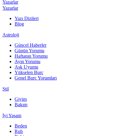
Yazarlar
Yazarlar
Yazı Dizileri
Blog
Astroloji
Güncel Haberler
Günün Yorumu
Haftanın Yorumu
Ayın Yorumu
Aşk Uyumu
Yükselen Burç
Genel Burç Yorumları
Stil
Giyim
Bakım
İyi Yaşam
Beden
Ruh