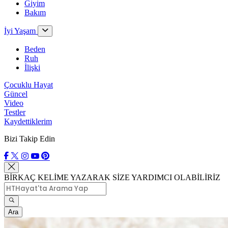
Giyim
Bakım
İyi Yaşam
Beden
Ruh
İlişki
Çocuklu Hayat
Güncel
Video
Testler
Kaydettiklerim
Bizi Takip Edin
BİRKAÇ KELİME YAZARAK SİZE YARDIMCI OLABİLİRİZ
Ara