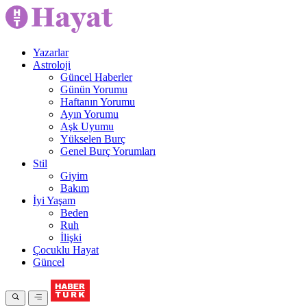
Yazarlar
Astroloji
Güncel Haberler
Günün Yorumu
Haftanın Yorumu
Ayın Yorumu
Aşk Uyumu
Yükselen Burç
Genel Burç Yorumları
Stil
Giyim
Bakım
İyi Yaşam
Beden
Ruh
İlişki
Çocuklu Hayat
Güncel