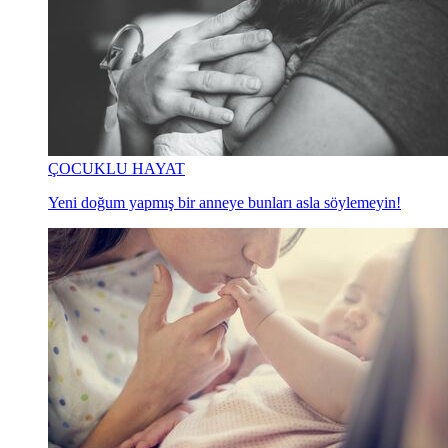
ÇOCUKLU HAYAT
Yeni doğum yapmış bir anneye bunları asla söylemeyin!