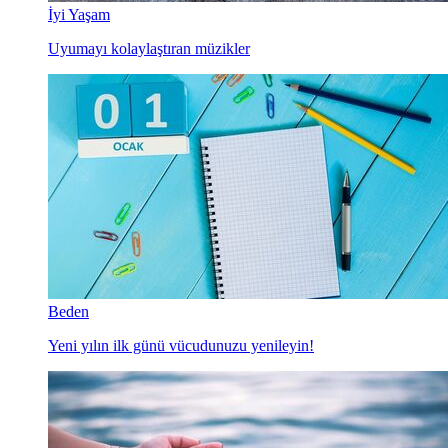
İyi Yaşam
Uyumayı kolaylaştıran müzikler
Beden
Yeni yılın ilk günü vücudunuzu yenileyin!