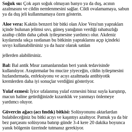
Soğuk su:
Çok aşırı soğuk olmayan banyo ya da duş, acının
azalmasını ve cildin nemlenmesini sağlar. Cildi ovalamamaya, sabun
ya da duş jeli kullanmamaya özen gösterin.
Aloe vera:
Kaktüs benzeri bir bitki olan Aloe Vera'nın yaprakları
içinde bulunan jelimsi sıvı, güneş yanığının verdiği rahatsızlığı
azaltıp cildin daha çabuk iyileşmesine yardımcı olur. Akdeniz
kıyılarında sıkça rastlanan bu bitkinin yapraklarını açıp içindeki
sıvıyı kullanabilirsiniz ya da hazır olarak satılan
jellerden alabilirsiniz.
Bal:
Bal antik Mısır zamanlarından beri yanık tedavisinde
kullanılıyor. Araştırmalar bu mucize yiyeceğin, cildin iyileşmesini
hızlandırmada, enfeksiyonu ve acıyı azaltmada antibiyotik
kremlerden daha iyi sonuçlar verdiğini gösteriyor.
Yulaf ezmesi:
İyice ufalanmış yulaf ezmesini biraz suyla karıştırıp,
macun haline getirdiğinizde kızarıklık ve yanmayı önlemeye
yardımcı oluyor.
Güvercin ağacı (acı fındık) bitkisi:
Solüsyonunu aktarlardan
bulabileceğiniz bu bitki acıyı ve kaşıntıyı azaltıyor. Pamuk ya da bir
bez parçasını solüsyona batırıp günde 3-4 kere 20 dakika boyunca
yanık bölgenin üzerinde tutmanız gerekiyor.