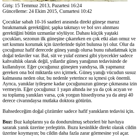
Giriş:
15 Temmuz 2013, Pazartesi 16:24
Güncelleme:
24 Ekim 2015, Cumartesi 10:42
Çocuklar sabah 10-16 saatleri arasında direkt güneşe maruz
bırakmamak gerektiğini; şapka takmayı ve bol sıvı alınması
gerektiğini bütün uzmanlar söylüyor. Dahası küçük yaştaki
çocukları, sezonun ilk güneşine çıkarırken en çok etki alan omuz ve
sırt kısmını korumak için üzerlerinde tişört bulunsa iyi olur. Olur da
çocuğunuz hafif derecede güneş yanığı olursa bunu rahatlatmak için
doğal tedaviler var. Bal, süt ve yulaf ezmesi gibi yiyecekler sadece
kahvaltılık olarak değil, yıllardır güneş yanığının tedavisinde de
kullanılıyor. Eğer çocuğunuz güneşten yandıysa, ilk yapmanız
gereken ona bol miktarda sıvı içirmek. Güneş yanığı vücudun susuz
kalmasına neden olur, bu nedenle yeterince su içmesi çok önemli.
Ayrıca, yanıklar iyileşene kadar çocuğunuzun güneşe çıkmasına izin
vermeyin. Eğer çocuğunuz 1 yaşın altında ise ya da çok acıyan ve
su toplamış yanıkları varsa, çok yorgun hissediyorsa ya da ateşi 40
derece civarındaysa mutlaka doktora götürün.
Bahsedeceğim doğal çözümler sadece hafif yanıkların tedavisi için.
Buz:
Buz kalıplarını ya da dondurulmuş sebzeleri bir havluya
sararak yanık üzerine yerleştirin. Buzu kesinlikle direkt olarak cildin
üzerine koymayın; bu cildin daha fazla zarar görmesine yol açar.