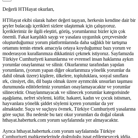
Değerli HTHayat okurları,
HTHayat ekibi olarak haber değeri taşıyan, herkesin kendine dair bir
şeyler bulacağı içerikleri sizlere ulaştırmak için çalışıyoruz.
İçeriklerimiz ile ilgili eleştiri, görüş, yorumlarınız bizler için çok
önemli. Fakat karşılıklı saygı ve yasalara uygunluk çerçevesinde
oluşturduğumuz yorum platformlarında daha sağlıklı bir tartışma
ortamını temin etmek amacıyla ortaya koyduğumuz bazı yorum ve
moderasyon kurallarımıza dikkatinizi çekmek istiyoruz. Sayfamızda
Türkiye Cumhuriyeti kanunlarına ve evrensel insan haklarına aykırı
yorumlar onaylanmaz ve silinir. Okurlarımız tarafından yapılan
yorumların, (yorum yapan diğer okurlarımıza yönelik yorumlar da
dahil olmak üzere) kişilere, ülkelere, topluluklara, sosyal sınıflara
ırk, cinsiyet, din, dil başta olmak üzere ayrımcılık unsurları taşıması
durumunda editörlerimiz yorumları onaylamayacaktır ve yorumlar
silinecektir. Onaylanmayacak ve silinecek yorumlar kategorisinde
aşağılama, nefret söylemi, küfür, hakaret, kadın ve çocuk istismarı,
hayvanlara yönelik şiddet söylemi içeren yorumlar da yer
almaktadır. Suçu ve suçluyu övmek, Türkiye Cumhuriyeti yasalarına
göre suçtur. Bu nedenle bu tarz okur yorumları da doğal olarak
hthayat.haberturk.com yorum sayfalarında yer almayacaktır.
Ayrıca hthayat.haberturk.com yorum sayfalarında Türkiye
Cumhuriyeti mahkemelerinde doğruluğu ispat edilemeyecek iddia,