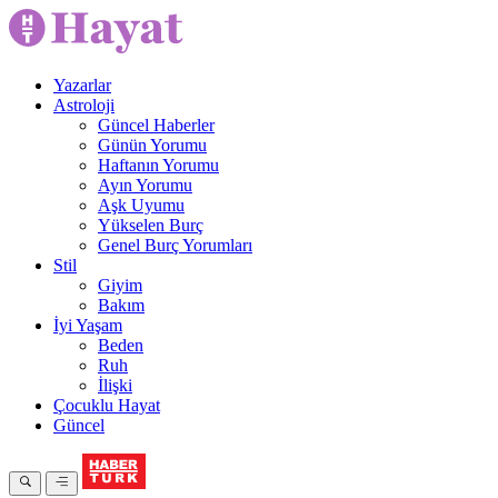
Yazarlar
Astroloji
Güncel Haberler
Günün Yorumu
Haftanın Yorumu
Ayın Yorumu
Aşk Uyumu
Yükselen Burç
Genel Burç Yorumları
Stil
Giyim
Bakım
İyi Yaşam
Beden
Ruh
İlişki
Çocuklu Hayat
Güncel