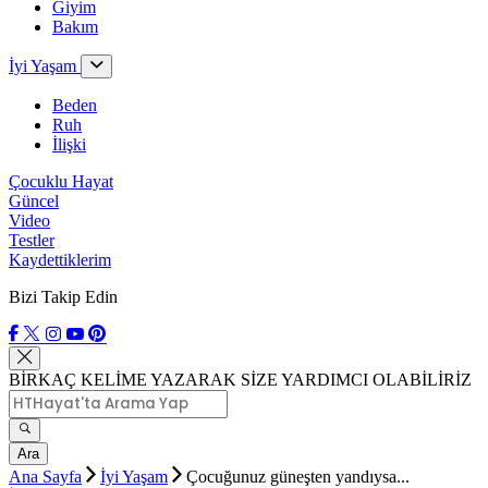
Giyim
Bakım
İyi Yaşam
Beden
Ruh
İlişki
Çocuklu Hayat
Güncel
Video
Testler
Kaydettiklerim
Bizi Takip Edin
BİRKAÇ KELİME YAZARAK SİZE YARDIMCI OLABİLİRİZ
Ara
Ana Sayfa
İyi Yaşam
Çocuğunuz güneşten yandıysa...