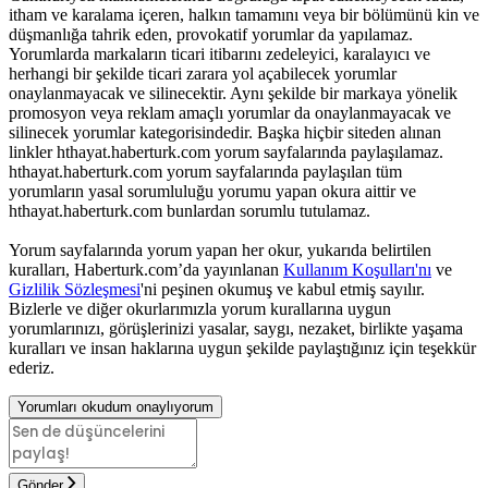
itham ve karalama içeren, halkın tamamını veya bir bölümünü kin ve
düşmanlığa tahrik eden, provokatif yorumlar da yapılamaz.
Yorumlarda markaların ticari itibarını zedeleyici, karalayıcı ve
herhangi bir şekilde ticari zarara yol açabilecek yorumlar
onaylanmayacak ve silinecektir. Aynı şekilde bir markaya yönelik
promosyon veya reklam amaçlı yorumlar da onaylanmayacak ve
silinecek yorumlar kategorisindedir. Başka hiçbir siteden alınan
linkler hthayat.haberturk.com yorum sayfalarında paylaşılamaz.
hthayat.haberturk.com yorum sayfalarında paylaşılan tüm
yorumların yasal sorumluluğu yorumu yapan okura aittir ve
hthayat.haberturk.com bunlardan sorumlu tutulamaz.
Yorum sayfalarında yorum yapan her okur, yukarıda belirtilen
kuralları, Haberturk.com’da yayınlanan
Kullanım Koşulları'nı
ve
Gizlilik Sözleşmesi
'ni peşinen okumuş ve kabul etmiş sayılır.
Bizlerle ve diğer okurlarımızla yorum kurallarına uygun
yorumlarınızı, görüşlerinizi yasalar, saygı, nezaket, birlikte yaşama
kuralları ve insan haklarına uygun şekilde paylaştığınız için teşekkür
ederiz.
Yorumları okudum onaylıyorum
Gönder