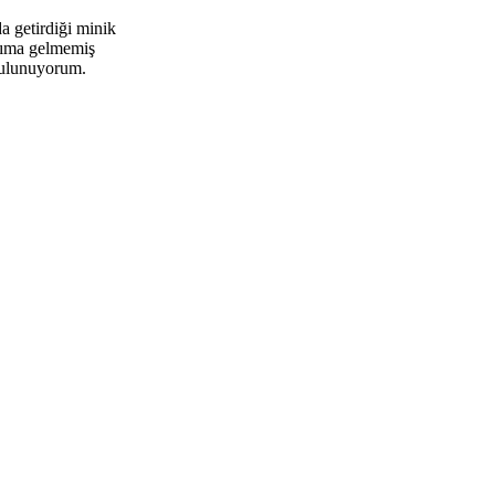
a getirdiği minik
lıma gelmemiş
bulunuyorum.