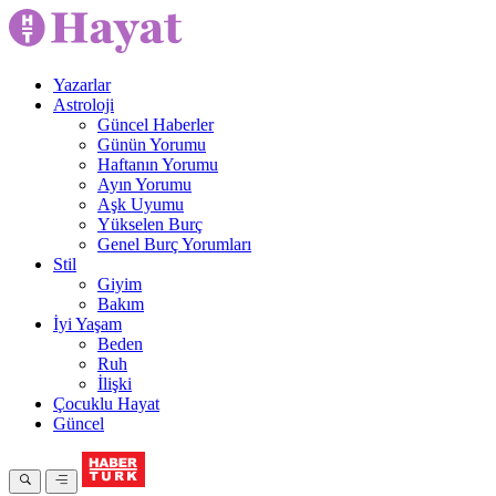
Yazarlar
Astroloji
Güncel Haberler
Günün Yorumu
Haftanın Yorumu
Ayın Yorumu
Aşk Uyumu
Yükselen Burç
Genel Burç Yorumları
Stil
Giyim
Bakım
İyi Yaşam
Beden
Ruh
İlişki
Çocuklu Hayat
Güncel