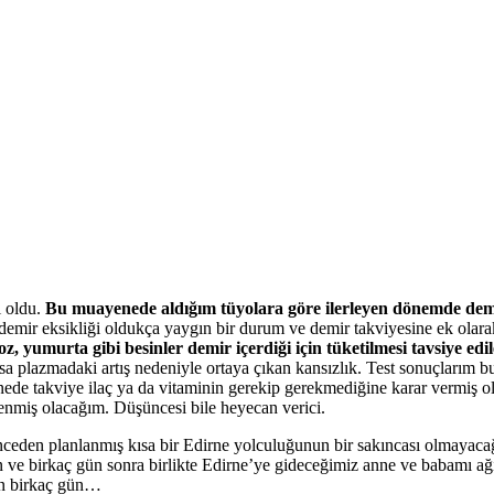
i oldu.
Bu muayenede aldığım tüyolara göre ilerleyen dönemde demi
 demir eksikliği oldukça yaygın bir durum ve demir takviyesine ek olar
z, yumurta gibi besinler demir içerdiği için tüketilmesi tavsiye edi
a plazmadaki artış nedeniyle ortaya çıkan kansızlık. Test sonuçlarım b
e takviye ilaç ya da vitaminin gerekip gerekmediğine karar vermiş ola
renmiş olacağım. Düşüncesi bile heyecan verici.
önceden planlanmış kısa bir Edirne yolculuğunun bir sakıncası olmayac
n ve birkaç gün sonra birlikte Edirne’ye gideceğimiz anne ve babamı ağı
len birkaç gün…