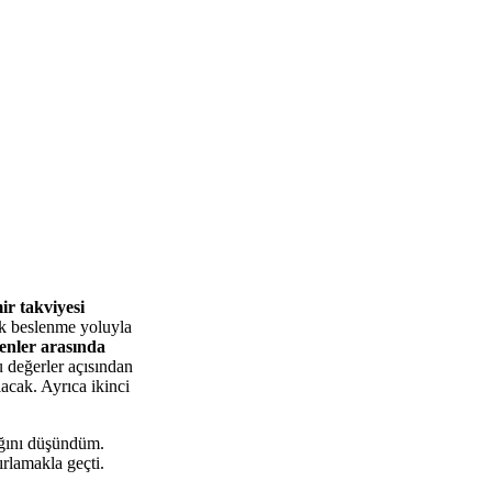
r takviyesi
ak beslenme yoluyla
lenler arasında
u değerler açısından
cak. Ayrıca ikinci
ağını düşündüm.
rlamakla geçti.