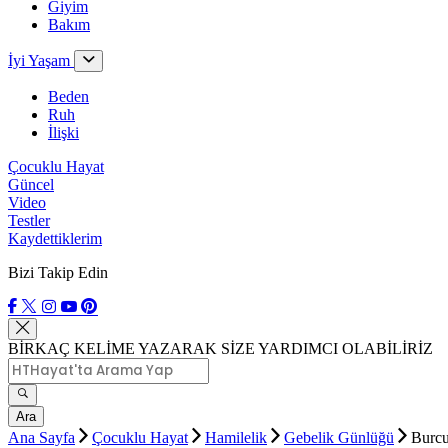
Giyim
Bakım
İyi Yaşam
Beden
Ruh
İlişki
Çocuklu Hayat
Güncel
Video
Testler
Kaydettiklerim
Bizi Takip Edin
BİRKAÇ KELİME YAZARAK SİZE YARDIMCI OLABİLİRİZ
Ara
Ana Sayfa
Çocuklu Hayat
Hamilelik
Gebelik Günlüğü
Burcu