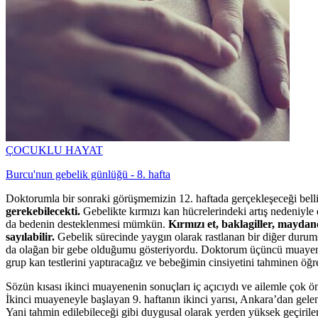
ÇOCUKLU HAYAT
Burcu'nun gebelik günlüğü - 8. hafta
Doktorumla bir sonraki görüşmemizin 12. haftada gerçekleşeceği bell
gerekebilecekti.
Gebelikte kırmızı kan hücrelerindeki artış nedeniyle
da bedenin desteklenmesi mümkün.
Kırmızı et, baklagiller, maydano
sayılabilir.
Gebelik sürecinde yaygın olarak rastlanan bir diğer durums
da olağan bir gebe olduğumu gösteriyordu. Doktorum üçüncü muayened
grup kan testlerini yaptıracağız ve bebeğimin cinsiyetini tahminen öğ
Sözün kısası ikinci muayenenin sonuçları iç açıcıydı ve ailemle çok 
İkinci muayeneyle başlayan 9. haftanın ikinci yarısı, Ankara’dan gele
Yani tahmin edilebileceği gibi duygusal olarak yerden yüksek geçiri