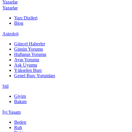
Yazarlar
Yazarlar
Yazı Dizileri
Blog
Astroloji
Güncel Haberler
Günün Yorumu
Haftanın Yorumu
Ayın Yorumu
Aşk Uyumu
Yükselen Burç
Genel Burç Yorumları
Stil
Giyim
Bakım
İyi Yaşam
Beden
Ruh