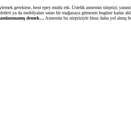
lemek gerekirse, beni epey mutlu etti. Üstelik annemin sürprizi; yanınd
etleri ya da mobilyaları satan bir mağazaya gitmenin bugüne kadar ak
 tamamlanmamış demek…
Annemin bu sürpriziyle biraz daha yol almış 