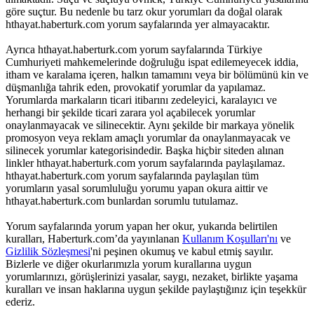
göre suçtur. Bu nedenle bu tarz okur yorumları da doğal olarak
hthayat.haberturk.com yorum sayfalarında yer almayacaktır.
Ayrıca hthayat.haberturk.com yorum sayfalarında Türkiye
Cumhuriyeti mahkemelerinde doğruluğu ispat edilemeyecek iddia,
itham ve karalama içeren, halkın tamamını veya bir bölümünü kin ve
düşmanlığa tahrik eden, provokatif yorumlar da yapılamaz.
Yorumlarda markaların ticari itibarını zedeleyici, karalayıcı ve
herhangi bir şekilde ticari zarara yol açabilecek yorumlar
onaylanmayacak ve silinecektir. Aynı şekilde bir markaya yönelik
promosyon veya reklam amaçlı yorumlar da onaylanmayacak ve
silinecek yorumlar kategorisindedir. Başka hiçbir siteden alınan
linkler hthayat.haberturk.com yorum sayfalarında paylaşılamaz.
hthayat.haberturk.com yorum sayfalarında paylaşılan tüm
yorumların yasal sorumluluğu yorumu yapan okura aittir ve
hthayat.haberturk.com bunlardan sorumlu tutulamaz.
Yorum sayfalarında yorum yapan her okur, yukarıda belirtilen
kuralları, Haberturk.com’da yayınlanan
Kullanım Koşulları'nı
ve
Gizlilik Sözleşmesi
'ni peşinen okumuş ve kabul etmiş sayılır.
Bizlerle ve diğer okurlarımızla yorum kurallarına uygun
yorumlarınızı, görüşlerinizi yasalar, saygı, nezaket, birlikte yaşama
kuralları ve insan haklarına uygun şekilde paylaştığınız için teşekkür
ederiz.