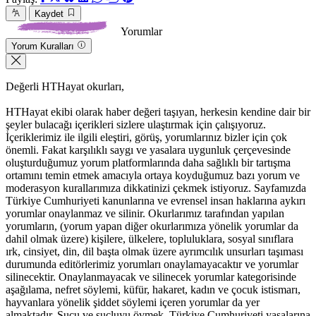
Kaydet
Yorumlar
Yorum Kuralları
Değerli HTHayat okurları,
HTHayat ekibi olarak haber değeri taşıyan, herkesin kendine dair bir
şeyler bulacağı içerikleri sizlere ulaştırmak için çalışıyoruz.
İçeriklerimiz ile ilgili eleştiri, görüş, yorumlarınız bizler için çok
önemli. Fakat karşılıklı saygı ve yasalara uygunluk çerçevesinde
oluşturduğumuz yorum platformlarında daha sağlıklı bir tartışma
ortamını temin etmek amacıyla ortaya koyduğumuz bazı yorum ve
moderasyon kurallarımıza dikkatinizi çekmek istiyoruz. Sayfamızda
Türkiye Cumhuriyeti kanunlarına ve evrensel insan haklarına aykırı
yorumlar onaylanmaz ve silinir. Okurlarımız tarafından yapılan
yorumların, (yorum yapan diğer okurlarımıza yönelik yorumlar da
dahil olmak üzere) kişilere, ülkelere, topluluklara, sosyal sınıflara
ırk, cinsiyet, din, dil başta olmak üzere ayrımcılık unsurları taşıması
durumunda editörlerimiz yorumları onaylamayacaktır ve yorumlar
silinecektir. Onaylanmayacak ve silinecek yorumlar kategorisinde
aşağılama, nefret söylemi, küfür, hakaret, kadın ve çocuk istismarı,
hayvanlara yönelik şiddet söylemi içeren yorumlar da yer
almaktadır. Suçu ve suçluyu övmek, Türkiye Cumhuriyeti yasalarına