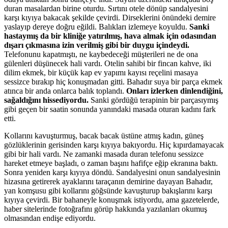
duran masalardan birine oturdu. Sırtını otele dönüp sandalyesini
karşı kıyıya bakacak şekilde çevirdi. Dirseklerini önündeki demire
yaslayıp dereye doğru eğildi. Balıkları izlemeye koyuldu.
Sanki
hastaymış da bir kliniğe yatırılmış, hava almak için odasından
dışarı çıkmasına izin verilmiş gibi bir duygu içindeydi.
Telefonunu kapatmıştı, ne kaybedeceği müşterileri ne de ona
gülenleri düşünecek hali vardı. Otelin sahibi bir fincan kahve, iki
dilim ekmek, bir küçük kap ev yapımı kayısı reçelini masaya
sessizce bırakıp hiç konuşmadan gitti. Bahadır suya bir parça ekmek
atınca bir anda onlarca balık toplandı.
Onları izlerken dinlendiğini,
sağaldığını hissediyordu.
Sanki gördüğü terapinin bir parçasıymış
gibi geçen bir saatin sonunda yanındaki masada oturan kadını fark
etti.
Kollarını kavuşturmuş, bacak bacak üstüne atmış kadın, güneş
gözlüklerinin gerisinden karşı kıyıya bakıyordu. Hiç kıpırdamayacak
gibi bir hali vardı. Ne zamanki masada duran telefonu sessizce
hareket etmeye başladı, o zaman başını hafifçe eğip ekranına baktı.
Sonra yeniden karşı kıyıya döndü. Sandalyesini onun sandalyesinin
hizasına getirerek ayaklarını taraçanın demirine dayayan Bahadır,
yan komşusu gibi kollarını göğsünde kavuşturup bakışlarını karşı
kıyıya çevirdi. Bir bahaneyle konuşmak istiyordu, ama gazetelerde,
haber sitelerinde fotoğrafını görüp hakkında yazılanları okumuş
olmasından endişe ediyordu.