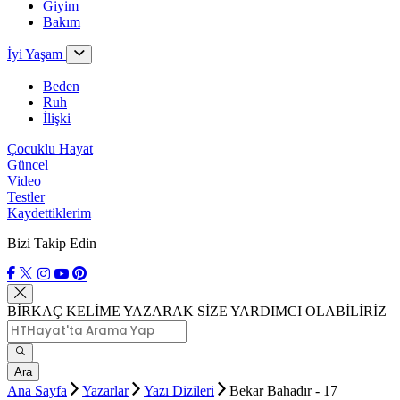
Giyim
Bakım
İyi Yaşam
Beden
Ruh
İlişki
Çocuklu Hayat
Güncel
Video
Testler
Kaydettiklerim
Bizi Takip Edin
BİRKAÇ KELİME YAZARAK SİZE YARDIMCI OLABİLİRİZ
Ara
Ana Sayfa
Yazarlar
Yazı Dizileri
Bekar Bahadır - 17