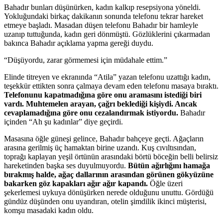
Bahadır bunları düşünürken, kadın kalkıp resepsiyona yöneldi.
Yokluğundaki birkaç dakikanın sonunda telefonu tekrar hareket
etmeye başladı. Masadan düşen telefonu Bahadır bir hamleyle
uzanıp tuttuğunda, kadın geri dönmüştü. Gözlüklerini çıkarmadan
bakınca Bahadır açıklama yapma gereği duydu.
“Düşüyordu, zarar görmemesi için müdahale ettim.”
Elinde titreyen ve ekranında “Atila” yazan telefonu uzattığı kadın,
teşekkür ettikten sonra çalmaya devam eden telefonu masaya bıraktı.
Telefonunu kapatmadığına göre onu aramasını istediği biri
vardı. Muhtemelen arayan, çağrı beklediği kişiydi. Ancak
cevaplamadığına göre onu cezalandırmak istiyordu.
Bahadır
içinden “Ah şu kadınlar” diye geçirdi.
Masasına öğle güneşi gelince, Bahadır bahçeye geçti. Ağaçların
arasına gerilmiş üç hamaktan birine uzandı. Kuş cıvıltısından,
toprağı kaplayan yeşil örtünün arasındaki börtü böceğin belli belirsiz
hareketinden başka ses duyulmuyordu.
Bütün ağırlığını hamağa
bırakmış halde, ağaç dallarının arasından görünen gökyüzüne
bakarken göz kapakları ağır ağır kapandı.
Öğle üzeri
şekerlemesi uykuya dönüşürken nerede olduğunu unuttu. Gördüğü
gündüz düşünden onu uyandıran, otelin şimdilik ikinci müşterisi,
komşu masadaki kadın oldu.