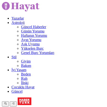
Yazarlar
Astroloji
Güncel Haberler
Günün Yorumu
Haftanın Yorumu
Ayın Yorumu
Aşk Uyumu
Yükselen Burç
Genel Burç Yorumları
Stil
Giyim
Bakım
İyi Yaşam
Beden
Ruh
İlişki
Çocuklu Hayat
Güncel