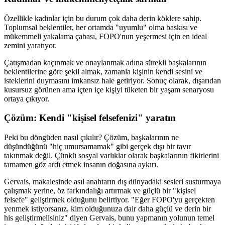
Özellikle kadınlar için bu durum çok daha derin köklere sahip.
Toplumsal beklentiler, her ortamda "uyumlu" olma baskısı ve
mükemmeli yakalama çabası, FOPO'nun yeşermesi için en ideal
zemini yaratıyor.
Çatışmadan kaçınmak ve onaylanmak adına sürekli başkalarının
beklentilerine göre şekil almak, zamanla kişinin kendi sesini ve
isteklerini duymasını imkansız hale getiriyor. Sonuç olarak, dışarıdan
kusursuz görünen ama içten içe kişiyi tüketen bir yaşam senaryosu
ortaya çıkıyor.
Çözüm: Kendi "kişisel felsefenizi" yaratın
Peki bu döngüden nasıl çıkılır? Çözüm, başkalarının ne
düşündüğünü "hiç umursamamak" gibi gerçek dışı bir tavır
takınmak değil. Çünkü sosyal varlıklar olarak başkalarının fikirlerini
tamamen göz ardı etmek insanın doğasına aykırı.
Gervais, makalesinde asıl anahtarın dış dünyadaki sesleri susturmaya
çalışmak yerine, öz farkındalığı artırmak ve güçlü bir "kişisel
felsefe" geliştirmek olduğunu belirtiyor. "Eğer FOPO'yu gerçekten
yenmek istiyorsanız, kim olduğunuza dair daha güçlü ve derin bir
his geliştirmelisiniz" diyen Gervais, bunu yapmanın yolunun temel