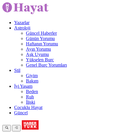
Yazarlar
Astroloji
Güncel Haberler
Günün Yorumu
Haftanın Yorumu
Ayın Yorumu
Aşk Uyumu
Yükselen Burç
Genel Burç Yorumları
Stil
Giyim
Bakım
İyi Yaşam
Beden
Ruh
İlişki
Çocuklu Hayat
Güncel