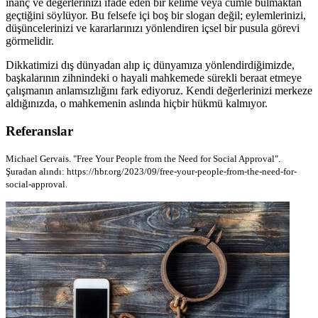
inanç ve değerlerinizi ifade eden bir kelime veya cümle bulmaktan
geçtiğini söylüyor. Bu felsefe içi boş bir slogan değil; eylemlerinizi,
düşüncelerinizi ve kararlarınızı yönlendiren içsel bir pusula görevi
görmelidir.
Dikkatimizi dış dünyadan alıp iç dünyamıza yönlendirdiğimizde,
başkalarının zihnindeki o hayali mahkemede sürekli beraat etmeye
çalışmanın anlamsızlığını fark ediyoruz. Kendi değerlerinizi merkeze
aldığınızda, o mahkemenin aslında hiçbir hükmü kalmıyor.
Referanslar
Michael Gervais. "Free Your People from the Need for Social Approval".
Şuradan alındı: https://hbr.org/2023/09/free-your-people-from-the-need-for-
social-approval.