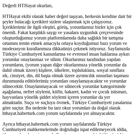
Değerli HTHayat okurları,
HTHayat ekibi olarak haber değeri taşıyan, herkesin kendine dair bir
şeyler bulacağı içerikleri sizlere ulaştırmak için çalışıyoruz.
İçeriklerimiz ile ilgili eleştiri, görüş, yorumlarınız bizler için çok
önemli. Fakat karşılıklı saygı ve yasalara uygunluk çerçevesinde
oluşturduğumuz yorum platformlarında daha sağlıklı bir tartışma
ortamını temin etmek amacıyla ortaya koyduğumuz bazı yorum ve
moderasyon kurallarımıza dikkatinizi çekmek istiyoruz. Sayfamızda
Türkiye Cumhuriyeti kanunlarına ve evrensel insan haklarına aykırı
yorumlar onaylanmaz ve silinir. Okurlarımız tarafından yapılan
yorumların, (yorum yapan diğer okurlarımıza yönelik yorumlar da
dahil olmak üzere) kişilere, ülkelere, topluluklara, sosyal sınıflara
ırk, cinsiyet, din, dil başta olmak üzere ayrımcılık unsurları taşıması
durumunda editörlerimiz yorumları onaylamayacaktır ve yorumlar
silinecektir. Onaylanmayacak ve silinecek yorumlar kategorisinde
aşağılama, nefret söylemi, küfür, hakaret, kadın ve çocuk istismarı,
hayvanlara yönelik şiddet söylemi içeren yorumlar da yer
almaktadır. Suçu ve suçluyu övmek, Türkiye Cumhuriyeti yasalarına
göre suçtur. Bu nedenle bu tarz okur yorumları da doğal olarak
hthayat.haberturk.com yorum sayfalarında yer almayacaktır.
Ayrıca hthayat.haberturk.com yorum sayfalarında Türkiye
Cumhuriyeti mahkemelerinde doğruluğu ispat edilemeyecek iddia,