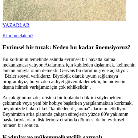
YAZARLAR
Kim bu elalem?
Evrimsel bir tuzak: Neden bu kadar önemsiyoruz?
Bu korkunun temelinde aslında evrimsel bir hayatta kalma
mekanizması yatıyor. Atalarımız için kabileden dışlanmak, kelimenin
tam anlamıyla ölüm demekti. Gervais bu durumu şöyle açıklıyor:
"Bizler sosyal varlıklarız. Biyolojik olarak uyum sağlamaya
programlıyız; bu yüzden aidiyet güvenlik demektir, bu aidiyetin
dışına itilmek varlığımız için çok tehlikelidir".
Ancak günümüzde, ofisteki bir toplantıda fikrini söylemekten
çekinmek veya yeni bir hobiye başlarken yargılanmaktan korkmak,
beynimizde hala o ilkel "kabileden dışlanma" alarmını tetikliyor.
Beynimizin arka planında çalışan süreçlerin yüzde 80'e yakınının
başkalarıyla olan ilişkilerimiz etrafında dönmesi de bu evrimsel
mirasın bir sonucu.
Kadınlar ve mükemmeliyetçilik sarmalı