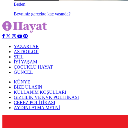
Beden
Beyniniz gerçekte kaç yaşında?
YAZARLAR
ASTROLOJİ
STİL
İYİ YAŞAM
ÇOÇUKLU HAYAT
GÜNCEL
KÜNYE
BİZE ULAŞIN
KULLANIM KOŞULLARI
GİZLİLİK VE KVK POLİTİKASI
ÇEREZ POLİTİKASI
AYDINLATMA METNİ