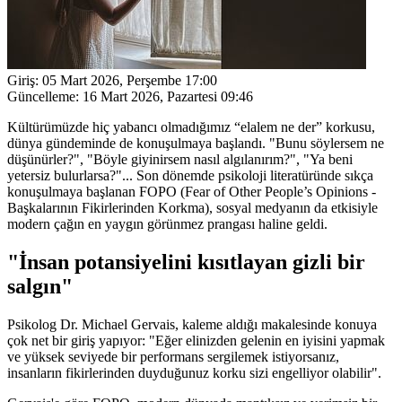
Giriş:
05 Mart 2026, Perşembe 17:00
Güncelleme:
16 Mart 2026, Pazartesi 09:46
Kültürümüzde hiç yabancı olmadığımız “elalem ne der” korkusu,
dünya gündeminde de konuşulmaya başlandı. "Bunu söylersem ne
düşünürler?", "Böyle giyinirsem nasıl algılanırım?", "Ya beni
yetersiz bulurlarsa?"... Son dönemde psikoloji literatüründe sıkça
konuşulmaya başlanan FOPO (Fear of Other People’s Opinions -
Başkalarının Fikirlerinden Korkma), sosyal medyanın da etkisiyle
modern çağın en yaygın görünmez prangası haline geldi.
"İnsan potansiyelini kısıtlayan gizli bir
salgın"
Psikolog Dr. Michael Gervais, kaleme aldığı makalesinde konuya
çok net bir giriş yapıyor: "Eğer elinizden gelenin en iyisini yapmak
ve yüksek seviyede bir performans sergilemek istiyorsanız,
insanların fikirlerinden duyduğunuz korku sizi engelliyor olabilir".