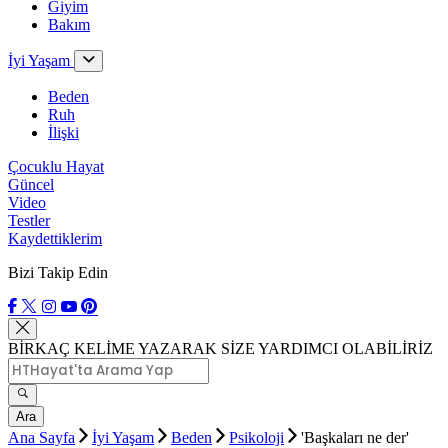
Giyim
Bakım
İyi Yaşam
Beden
Ruh
İlişki
Çocuklu Hayat
Güncel
Video
Testler
Kaydettiklerim
Bizi Takip Edin
BİRKAÇ KELİME YAZARAK SİZE YARDIMCI OLABİLİRİZ
Ara
Ana Sayfa
İyi Yaşam
Beden
Psikoloji
'Başkaları ne der'