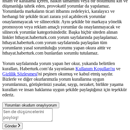
itham ve karalama içeren, halkın tamamını veya bir bölümünü kin ve
düşmanlığa tahrik eden, provokatif yorumlar da yapılamaz.
Yorumlarda markaların ticari itibarını zedeleyici, karalayıcı ve
herhangi bir şekilde ticari zarara yol açabilecek yorumlar
onaylanmayacak ve silinecektir. Aynı şekilde bir markaya yönelik
promosyon veya reklam amaçlı yorumlar da onaylanmayacak ve
silinecek yorumlar kategorisindedir. Başka hiçbir siteden alınan
linkler hthayat.haberturk.com yorum sayfalarında paylaşılamaz.
hthayat.haberturk.com yorum sayfalarında paylaşılan tüm
yorumların yasal sorumluluğu yorumu yapan okura aittir ve
hthayat.haberturk.com bunlardan sorumlu tutulamaz.
Yorum sayfalarında yorum yapan her okur, yukarıda belirtilen
kuralları, Haberturk.com’da yayınlanan
Kullanım Koşulları'nı
ve
Gizlilik Sözleşmesi
'ni peşinen okumuş ve kabul etmiş sayılır.
Bizlerle ve diğer okurlarımızla yorum kurallarına uygun
yorumlarınızı, görüşlerinizi yasalar, saygı, nezaket, birlikte yaşama
kuralları ve insan haklarına uygun şekilde paylaştığınız için teşekkür
ederiz.
Yorumları okudum onaylıyorum
Gönder