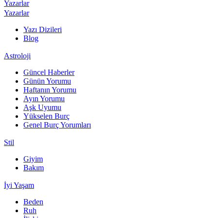
Yazarlar
Yazarlar
Yazı Dizileri
Blog
Astroloji
Güncel Haberler
Günün Yorumu
Haftanın Yorumu
Ayın Yorumu
Aşk Uyumu
Yükselen Burç
Genel Burç Yorumları
Stil
Giyim
Bakım
İyi Yaşam
Beden
Ruh