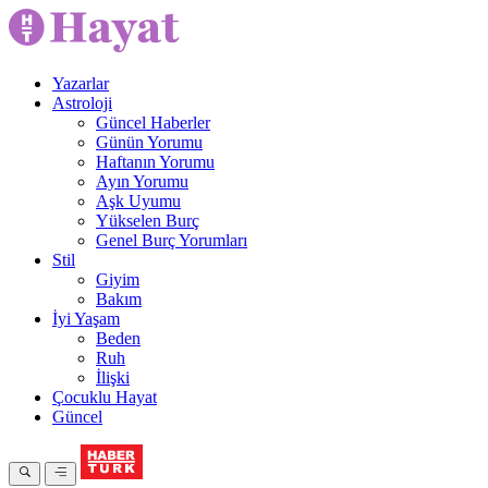
Yazarlar
Astroloji
Güncel Haberler
Günün Yorumu
Haftanın Yorumu
Ayın Yorumu
Aşk Uyumu
Yükselen Burç
Genel Burç Yorumları
Stil
Giyim
Bakım
İyi Yaşam
Beden
Ruh
İlişki
Çocuklu Hayat
Güncel