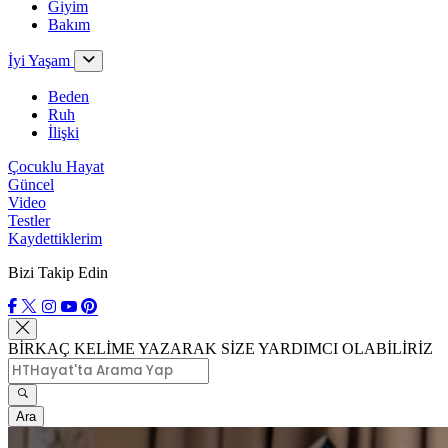
Giyim
Bakım
İyi Yaşam
Beden
Ruh
İlişki
Çocuklu Hayat
Güncel
Video
Testler
Kaydettiklerim
Bizi Takip Edin
BİRKAÇ KELİME YAZARAK SİZE YARDIMCI OLABİLİRİZ
Ara