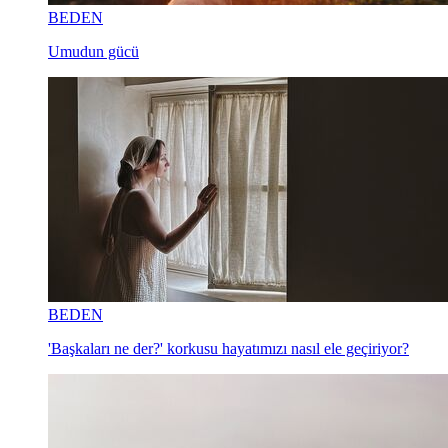
BEDEN
Umudun gücü
BEDEN
'Başkaları ne der?' korkusu hayatımızı nasıl ele geçiriyor?