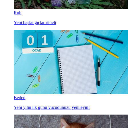
Ruh
Yeni başlangıçlar ritüeli
Beden
Yeni yılın ilk günü vücudunuzu yenileyin!