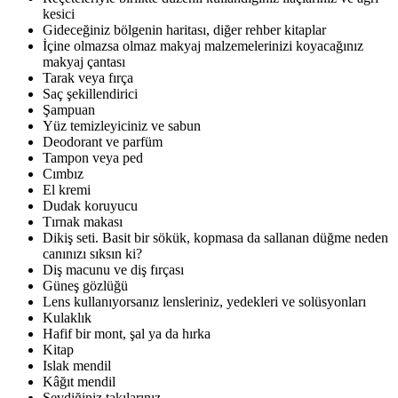
kesici
Gideceğiniz bölgenin haritası, diğer rehber kitaplar
İçine olmazsa olmaz makyaj malzemelerinizi koyacağınız
makyaj çantası
Tarak veya fırça
Saç şekillendirici
Şampuan
Yüz temizleyiciniz ve sabun
Deodorant ve parfüm
Tampon veya ped
Cımbız
El kremi
Dudak koruyucu
Tırnak makası
Dikiş seti. Basit bir sökük, kopmasa da sallanan düğme neden
canınızı sıksın ki?
Diş macunu ve diş fırçası
Güneş gözlüğü
Lens kullanıyorsanız lensleriniz, yedekleri ve solüsyonları
Kulaklık
Hafif bir mont, şal ya da hırka
Kitap
Islak mendil
Kâğıt mendil
Sevdiğiniz takılarınız