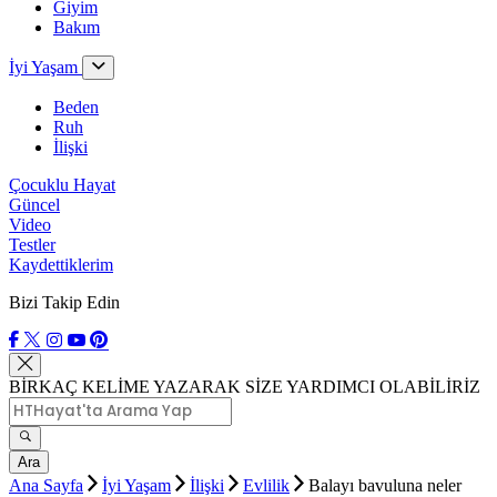
Giyim
Bakım
İyi Yaşam
Beden
Ruh
İlişki
Çocuklu Hayat
Güncel
Video
Testler
Kaydettiklerim
Bizi Takip Edin
BİRKAÇ KELİME YAZARAK SİZE YARDIMCI OLABİLİRİZ
Ara
Ana Sayfa
İyi Yaşam
İlişki
Evlilik
Balayı bavuluna neler