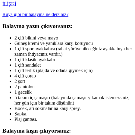
İLİŞKİ
Rüya gibi bir balayına ne dersiniz?
Balayına yazın çıkıyorsanız:
2 çift bikini veya mayo
Güneş kremi ve yanıklara karşı koruyucu
1 çift spor ayakkabısı (rahat yürüyebileceğiniz ayakkabıya her
zaman ihtiyacınız vardır.)
1 çift klasik ayakkabı
1 çift sandalet
1 çift terlik (plajda ve odada giymek için)
4 çift çorap
2 şort
2 pantolon
1 gecelik
5 takım iç çamaşırı (balayında çamaşır yıkamak istemezsiniz,
her gün için bir takım düşünün)
Böcek, arı sokmalarına karşı sprey.
Şapka.
Plaj çantası.
Balayına kışın çıkıyorsanız: