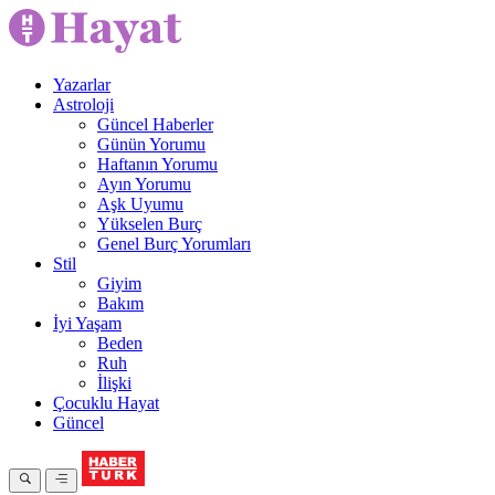
Yazarlar
Astroloji
Güncel Haberler
Günün Yorumu
Haftanın Yorumu
Ayın Yorumu
Aşk Uyumu
Yükselen Burç
Genel Burç Yorumları
Stil
Giyim
Bakım
İyi Yaşam
Beden
Ruh
İlişki
Çocuklu Hayat
Güncel