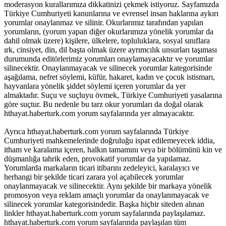
moderasyon kurallarımıza dikkatinizi çekmek istiyoruz. Sayfamızda
Türkiye Cumhuriyeti kanunlarına ve evrensel insan haklarına aykırı
yorumlar onaylanmaz ve silinir. Okurlarımız tarafından yapılan
yorumların, (yorum yapan diğer okurlarımıza yönelik yorumlar da
dahil olmak üzere) kişilere, ülkelere, topluluklara, sosyal sınıflara
ırk, cinsiyet, din, dil başta olmak üzere ayrımcılık unsurları taşıması
durumunda editörlerimiz yorumları onaylamayacaktır ve yorumlar
silinecektir. Onaylanmayacak ve silinecek yorumlar kategorisinde
aşağılama, nefret söylemi, küfür, hakaret, kadın ve çocuk istismarı,
hayvanlara yönelik şiddet söylemi içeren yorumlar da yer
almaktadır. Suçu ve suçluyu övmek, Türkiye Cumhuriyeti yasalarına
göre suçtur. Bu nedenle bu tarz okur yorumları da doğal olarak
hthayat.haberturk.com yorum sayfalarında yer almayacaktır.
Ayrıca hthayat.haberturk.com yorum sayfalarında Türkiye
Cumhuriyeti mahkemelerinde doğruluğu ispat edilemeyecek iddia,
itham ve karalama içeren, halkın tamamını veya bir bölümünü kin ve
düşmanlığa tahrik eden, provokatif yorumlar da yapılamaz.
Yorumlarda markaların ticari itibarını zedeleyici, karalayıcı ve
herhangi bir şekilde ticari zarara yol açabilecek yorumlar
onaylanmayacak ve silinecektir. Aynı şekilde bir markaya yönelik
promosyon veya reklam amaçlı yorumlar da onaylanmayacak ve
silinecek yorumlar kategorisindedir. Başka hiçbir siteden alınan
linkler hthayat.haberturk.com yorum sayfalarında paylaşılamaz.
hthayat.haberturk.com yorum sayfalarında paylaşılan tüm