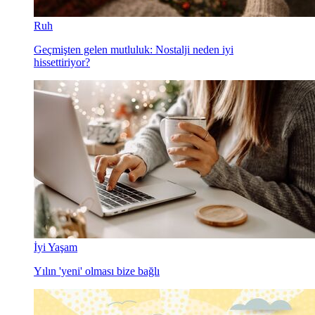
Ruh
Geçmişten gelen mutluluk: Nostalji neden iyi
hissettiriyor?
İyi Yaşam
Yılın 'yeni' olması bize bağlı